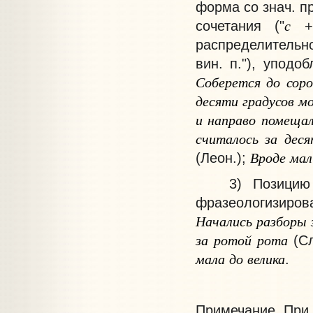
форма со знач. п
с
сочетания ("
+ 
распределительно
вин. п."), уподоб
Соберется
до
соро
десяти
градусов
мо
и
направо
помещал
считалось
за
деся
Вроде
мал
(Леон.);
3) Позицию по
фразеологизиров
Начались
разборы
за
ротой
рота
(Сл
мала
до
велика
.
Примечание
. При