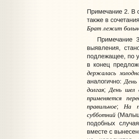
Примечание
2. В
также в сочетани
Брат
лежит
больн
Примечание
выявления, стан
подлежащее, по у
в конец предлож
держалась
холодн
День
аналогично:
долгая
День
шел
;
применяется
пере
правильное
На
;
субботний
(Малыш
подобных случая
вместе с вынесен