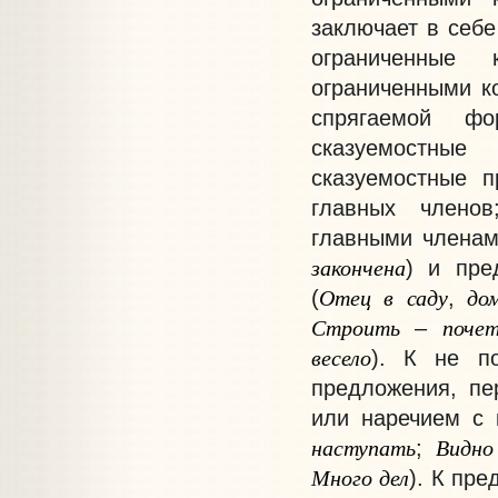
заключает в себе
ограниченные 
ограниченными к
спрягаемой фо
сказуемостные
сказуемостные п
главных члено
главными членам
закончена
) и пре
Отец
в
саду
до
(
,
Строить
поче
–
весело
). К не п
предложения, пе
или наречием с 
наступать
Видно
;
Много
дел
). К пр