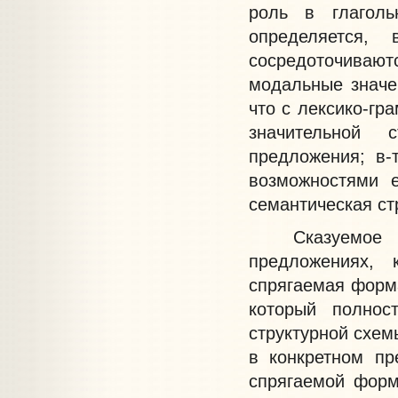
роль в глаголь
определяется,
сосредоточива
модальные значе
что с лексико-гр
значительной 
предложения; в-
возможностями е
семантическая ст
Сказуемое выр
предложениях,
спрягаемая форма
который полнос
структурной схем
в конкретном пр
спрягаемой форм