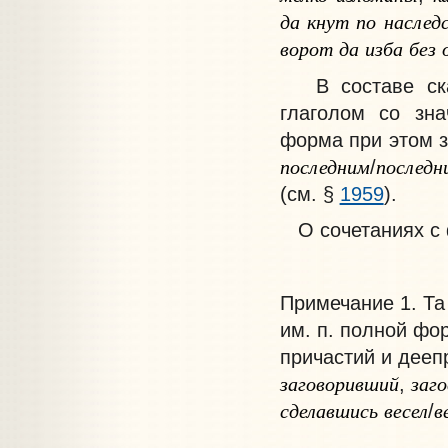
да
кнут
по
наслед
ворот
да
изба
без
В составе сказ
глаголом со зна
форма при этом 
последним
последн
/
(см. §
1959
).
О сочетаниях с 
Примечание
1. Т
им. п. полной фо
причастий и дееп
заговоривший
заго
,
сделавшись
весел
в
/