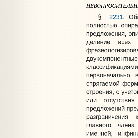
НЕВОПРОСИТЕЛЬН
§
2231
. Об
полностью опира
предложения, оп
деление всех 
фразеологизиро
двукомпонентные
классификациям
первоначально 
спрягаемой формы
строения, с учет
или отсутствия
предложений пре
разграничения 
главного члена
именной, инфин