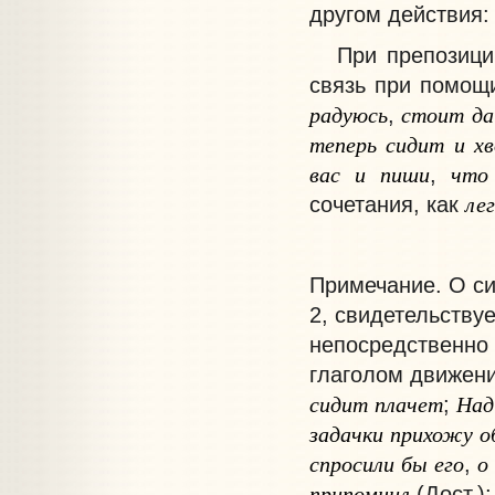
другом действия
При препозиции 
связь при помощ
радуюсь
стоит
да
,
теперь
сидит
и
х
вас
и
пиши
что
,
лег
сочетания, как
Примечание
. О с
2, свидетельству
непосредственно 
глаголом движени
сидит
плачет
Над
;
задачки
прихожу
о
спросили
бы
его
о
,
припомнил
(Дост.)