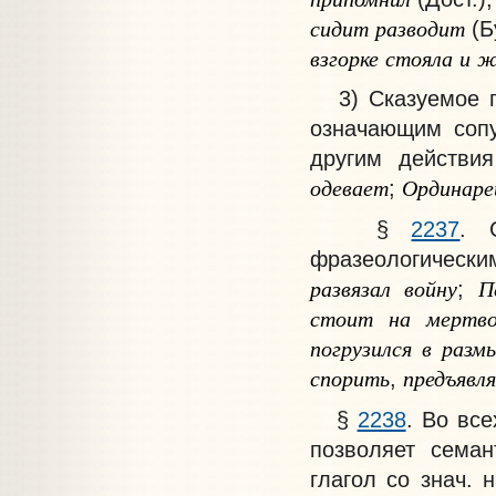
сидит
разводит
(Б
взгорке
стояла
и
ж
3) Сказуемое пр
означающим сопу
другим действи
одевает
Ординаре
;
§
2237
. 
фразеологически
развязал
войну
П
;
стоит
на
мертв
погрузился
в
разм
спорить
предъявл
,
§
2238
. Во вс
позволяет семан
глагол со знач. 