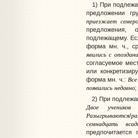
1) При подлежащ
предложении г
приезжает
семер
предложения, о
подлежащему. Есл
форма мн. ч., с
явились
с
опоздан
согласуемое мес
или конкретизир
Все
форма мн. ч.:
появились
недавно
2) При подлежаще
Двое
учеников
Разыгрываются
ра
/
семнадцать
всад
предпочитается 