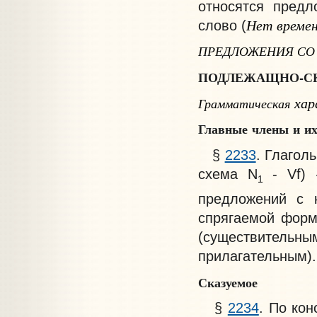
относятся предл
Нет
време
слово (
ПРЕДЛОЖЕНИЯ СО
ПОДЛЕЖАЩНО-СК
хар
Грамматическая
Главные
члены
и
и
§
2233
. Глагол
схема N
- Vf)
1
предложений с 
спрягаемой форм
(существительн
прилагательным).
Сказуемое
§
2234
. По ко