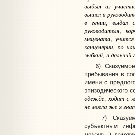
выбыл
из
участн
вышел
в
руководит
в
гении
выдал
,
руководителя
кор
,
мецената
учится
,
канцелярии
по
на
,
зыбкий
в
дальний
,
6) Сказуемое п
пребывания в сос
имени с предлого
эпизодического с
одежде
ходит
с
м
,
не
могла
же
я
зна
7) Сказуемое 
субъектным инф
может
поехат
...)