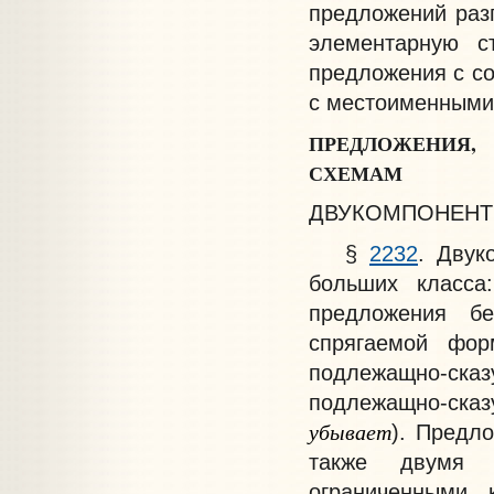
предложений разг
элементарную с
предложения с со
с местоименными
ПРЕДЛОЖЕНИЯ
СХЕМАМ
ДВУКОМПОНЕНТ
§
2232
. Двук
больших класса
предложения б
спрягаемой фор
подлежащно-ск
подлежащно-сказ
убывает
). Предл
также двумя 
ограниченными 