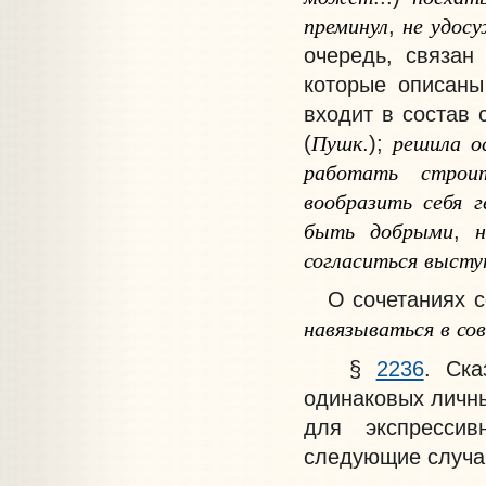
преминул
не
удосу
,
очередь, связан
которые описаны
входит в состав 
Пушк
решила
о
(
.);
работать
строи
вообразить
себя
г
быть
добрыми
,
согласиться
высту
О сочетаниях 
навязываться
в
со
§
2236
. Ск
одинаковых личн
для экспрессив
следующие случа