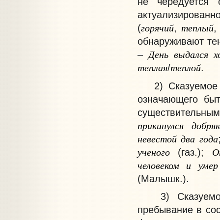
не чередуется 
актуализированн
горячий
теплый
(
,
обнаруживают те
День
выдался
х
–
теплая
теплой
/
.
2) Сказуемое пр
означающего быт
существительным
прикинулся
добря
невестой
два
года
ученого
О
(газ.);
человеком
и
умер
(Малышк.).
3) Сказуемое п
пребывание в сос