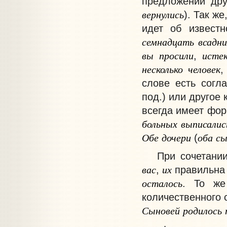
предложении дру
вернулись
). Так же
идет об извест
семнадцать
всадни
вы
просили
исте
,
несколько
человек
слове есть согл
под.) или другое
всегда имеет форм
больных
выписалис
Обе
дочери
оба
сы
(
При сочетании 
вас
их
,
правильна 
осталось
. То же
количественного 
Сыновей
родилось