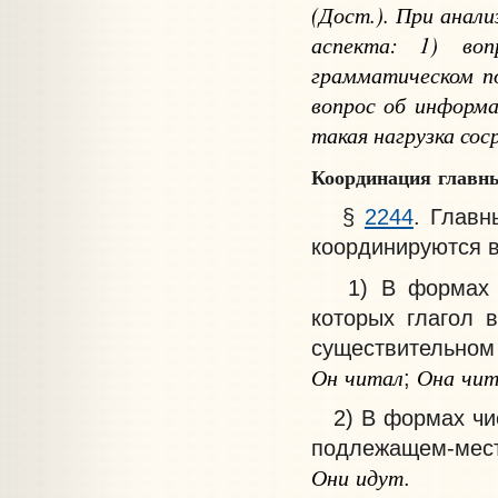
(Дост.). При анал
аспекта: 1) во
грамматическом п
вопрос об информа
такая нагрузка сос
Координация
главн
§
2244
. Глав
координируются 
1) В формах чи
которых глагол 
существительном 
Он
читал
Она
чит
;
2) В формах числ
подлежащем-мес
Они
идут
.