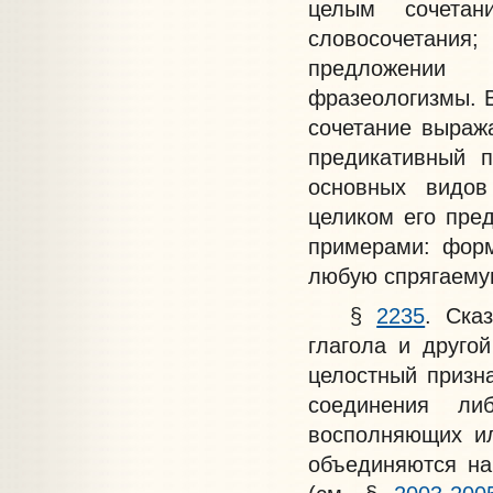
целым сочетан
словосочетания
предложении 
фразеологизмы. В
сочетание выраж
предикативный 
основных видов
целиком его пре
примерами: форм
любую спрягаему
§
2235
. Ска
глагола и друг
целостный призна
соединения ли
восполняющих и
объединяются на