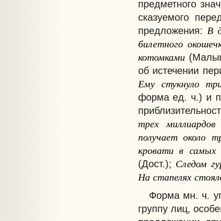
предметного знач
сказуемого пере
В
предложения:
билетного
окошеч
котомками
(Малыш
об истечении пер
Ему
стукнуло
тр
форма ед. ч.) и 
приблизительнос
трех
миллиардов
получает
около
т
кровати
в
самых
Следом
г
(Дост.);
На
стапелях
стоял
Форма мн. ч. уп
группу лиц, особ