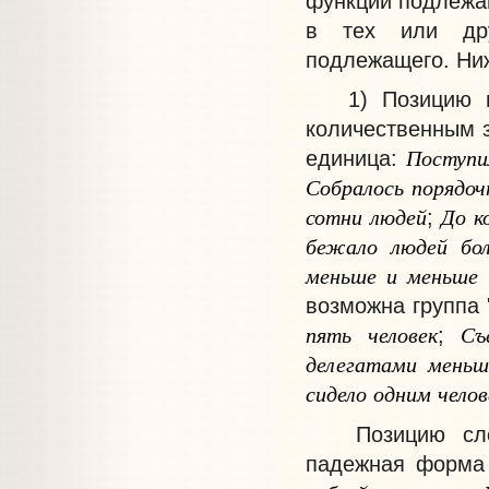
функции подлежащ
в тех или дру
подлежащего. Ниж
1) Позицию под
количественным 
Поступи
единица:
Собралось
порядоч
сотни
людей
До
к
;
бежало
людей
бо
меньше
и
меньше
возможна группа 
пять
человек
Съ
;
делегатами
меньш
сидело
одним
челов
Позицию слова
падежная форма