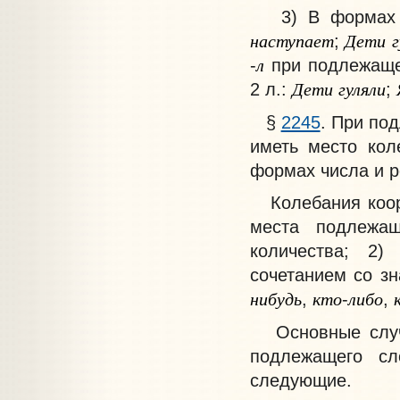
3) В формах чи
наступает
Дети
;
л
-
при подлежащем
Дети
гуляли
2 л.:
;
§
2245
. При по
иметь место кол
формах числа и р
Колебания коо
места подлежащ
количества; 2
сочетанием со з
нибудь
кто
либо
,
-
,
Основные случа
подлежащего с
следующие.