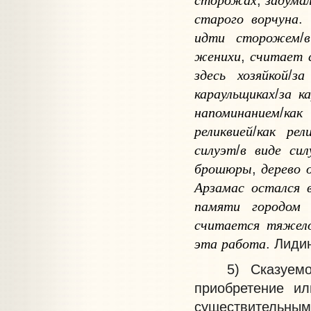
старого
ворчуна
.
идти
сторожем
в
/
женихи
считает
,
здесь
хозяйкой
за
/
караульщиках
за
к
/
напоминанием
как
/
реликвией
как
рел
/
силуэт
в
виде
сил
/
брошюры
дерево
,
Арзамас
остался
памяти
городом
считается
тяжел
эта
работа
. Лидин
5) Сказуемое п
приобретение ил
существительным