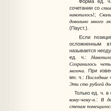
Форма ед. ч. т
стол
сочетании со
накопилось
Скол
!;
довольно
много
л
(Пауст.).
Если позиция п
осложненным в
называется неоду
Накопило
ед. ч.:
Сохранилось
чет
мелочи
. При изве
Последние
мн. ч.:
Эти
сто
рублей
до
Только ед. ч. в
кому
чему
н
В
д
-
-
.:
стенам
помещалос