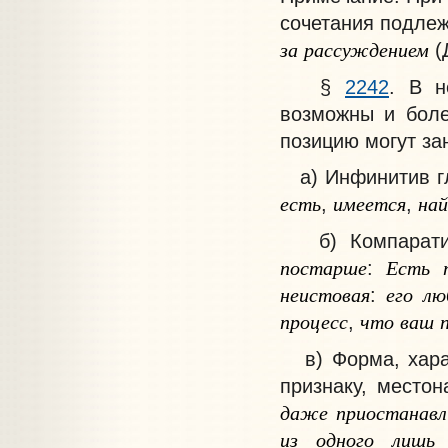
сочетания подлеж
за
рассуждением
(
§
2242
. В н
возможны и боле
позицию могут з
а) Инфинитив гла
есть
имеется
най
,
,
б) Компаратив
постарше
Есть
:
неистовая
его
лю
:
процесс
что
ваш
,
в) Форма, харак
признаку, место
даже
приостанавл
из
одного
лишь