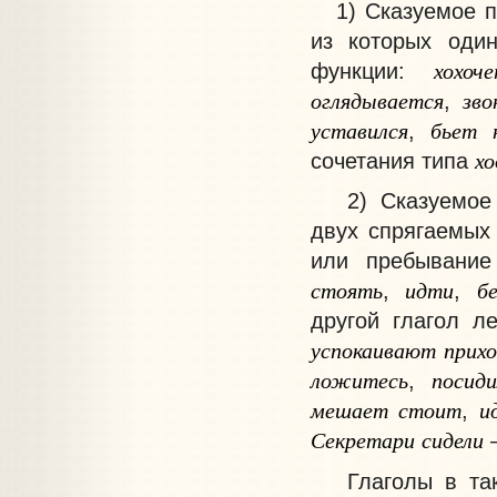
1) Сказуемое пр
из которых оди
хохоч
функции:
оглядывается
зво
,
уставился
бьет
,
х
сочетания типа
2) Сказуемое п
двух спрягаемых
или пребывание
стоять
идти
б
,
,
другой глагол л
успокаивают
прих
ложитесь
посид
,
мешает
стоит
и
,
Секретари
сидели
Глаголы в тако