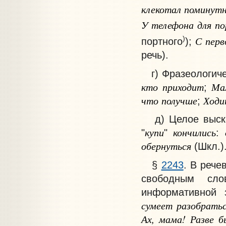
клекотал
поминут
У
телефона
для
по
С
перв
)
портного
);
речь).
г) Фразеологиче
кто
приходит
Ма
;
что
получше
Ходи
;
д) Целое выска
купи
кончились
"
"
:
обернуться
(Шкл.)
§
2243
. В рече
свободным сло
информативной 
сумеет
разобрать
Ах
,
мама
!
Разве
б