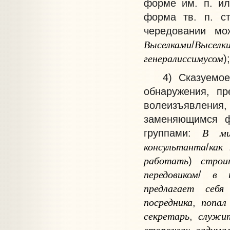
форме им. п. ил
форма тв. п. ст
чередовании мо
Выселками
Выселк
/
генералиссимусом
)
4) Сказуемое п
обнаружения, пр
волеизъявления
заменяющимся ф
В
м
группами:
консультанта
как
/
работать
строи
)
передовиком
в
/
предлагает
себя
посредника
попал
,
секретарь
служи
,
сторожах
задума
,