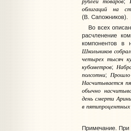
рублей
товаров
;
облигаций
на
с
(В. Сапожников).
Во всех описанн
расчленение ком
компонентов в 
Школьников
собрал
четырех
тысяч
к
кубометров
Набр
;
полсотни
Прошло
;
Насчитывается
п
обычно
насчитыв
день
смерти
Арин
в
пятипроцентных
Примечание
. При