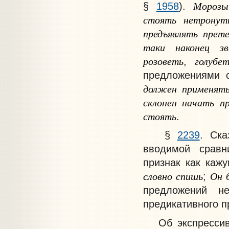
Морозы
§
1958
).
стоять
нетрону
предъявлять
прете
таки
наконец
з
розоветь
голубе
,
предложениями
должен
применять
склонен
начать
п
стоять
.
§
2239
. Ск
вводимой сравн
признак как каж
словно
спишь
Он
;
предложений н
предикативного п
Об экспрессивно