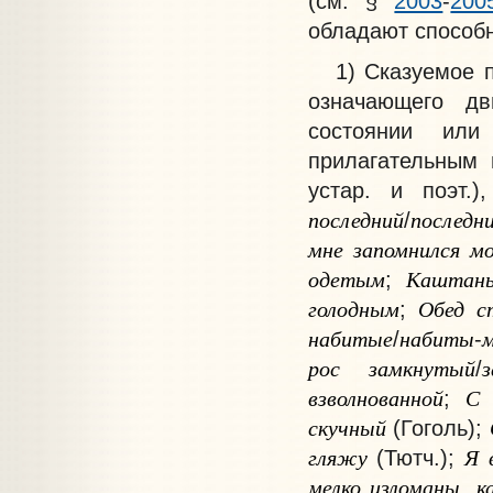
(см. §
2003
-
200
обладают способ
1) Сказуемое пр
означающего дв
состоянии или
прилагательным 
устар. и поэт.
последний
последн
/
мне
запомнился
мо
одетым
Каштан
;
голодным
Обед
с
;
набитые
набиты
/
-
рос
замкнутый
/
взволнованной
С
;
скучный
(Гоголь);
гляжу
Я
(Тютч.);
мелко
изломаны
к
,