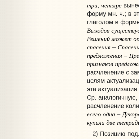
три
четыре
,
вынес
форму мн. ч.; в э
глаголом в форме 
Выходов
существу
Решений
может
о
спасения
Спасен
–
предложения
Пре
–
признаков
предлож
расчленение с за
целям актуализац
эта актуализация
Ср. аналогичную,
расчленение коли
всего
одна
Декор
–
купили
две
тетрад
2) Позицию подл