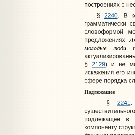
построениях с не
§
2240
. В к
грамматически с
словоформой мо
Л
предложениях
молодые
люди
актуализирован
§
2129
) и не м
искажения его ин
сфере порядка сл
Подлежащее
§
2241
.
существительног
подлежащее в т
компоненту струк