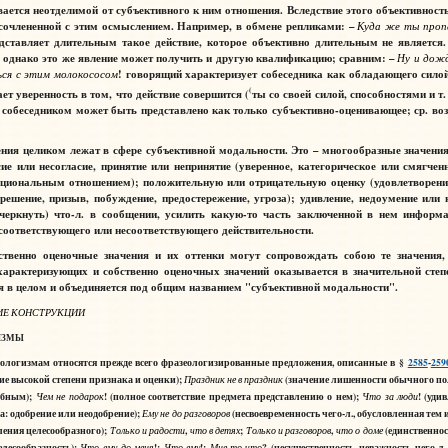
ется неотделимой от субъективного к ним отношения. Вследствие этого объективность
сочлененной с этим осмыслением. Например, в обмене репликами: –
Куда
же
ты
проп
дставляет длительным такое действие, которое объективно длительным не является
 однако это же явление может получить и другую квалификацию; сравним: –
Ну
и
д
ж
о
ься
с
этим
молокососом
! говорящий характеризует собеседника как обладающего силой,
(
ет уверенность в том, что действие совершится (
ты со своей силой, способностями и т
, собеседником может быть представлено как только субъективно-оценивающее; ср. в
ения
целиком лежат в сфере субъективной модальности. Это – многообразные значения
е или несогласие, принятие или непринятие (уверенное, категорическое или смягченн
циональным отношением); положительную или отрицательную оценку (удовлетворение,
ешение, призыв, побуждение, предостережение, угроза); удивление, недоумение или 
черкнуть) что-л. в сообщении, усилить какую-то часть заключенной в нем информац
соответствующего или несоответствующего действительности.
венно оценочные значения и их оттенки могут сопровождать собою те значения
характеризующих и собственно оценочных значений оказывается в значительной сте
я в целом и объединяется под общим названием "субъективной модальности".
ИЕ КОНСТРУКЦИИ
ИЗМЫ
еологизмам относятся прежде всего фразеологизированные предложения, описанные в §
2585
-
259
ние высокой степени признака и оценки);
(значение лишенности обычного по
Праздник
не
в
праздник
добным);
! (полное соответствие предмета представлению о нем);
! (уди
Чем
не
подарок
Что
за
люди
ка: одобрение или неодобрение);
(несвоевременность чего-л., обусловленная тем
Ему
не
до
разговоров
ления целесообразного);
,
;
,
(единственнос
Только
и
радости
что
в
детях
Только
и
разговоров
что
о
доме
лесообразность);
!;
!;
-
? (несущественность, неважность чего-л.
Что
ему
до
меня
Что
ему
Мне
то
что