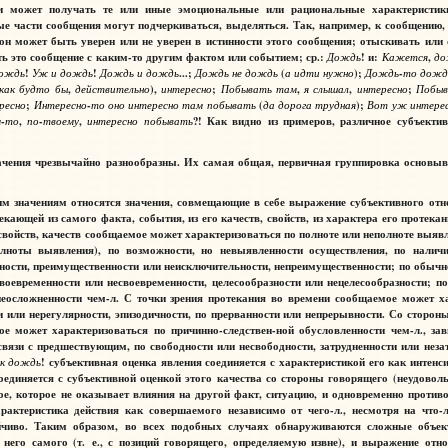
и может получать те или иные эмоциональные или рациональные характеристики;
ые части сообщения могут подчеркиваться, выделяться. Так, например, к сообщению
он может быть уверен или не уверен в истинности этого сообщения; отыскивать или 
ь это сообщение с каким-то другим фактом или событием; ср.:
Дождь
! и:
Кажется
,
до
ождь
!
Уж
и
дождь
!
Дождь
и
дождь
...;
Дождь
не
дождь
(
а
идти
нужно
);
Дождь
-
то
дожд
как
будто
бы
,
действительно
),
интересно
;
Побывать
там
,
я
слышал
,
интересно
;
Побы
ресно
;
Интересно
-
то
оно
интересно
там
побывать
(
да
дорога
трудная
);
Вот
уж
интере
м
-
то
,
по
-
твоему
,
интересно
побывать
?! Как видно из примеров, различное субъекти
ачения
чрезвычайно разнообразны. Их самая общая, первичная группировка основыв
им значениям
относятся значения, совмещающие в себе выражение субъективного отн
екающей из самого факта, события, из его качеств, свойств, из характера его протека
войств, качеств сообщаемое может характеризоваться по полноте или неполноте выявл
полноты выявления), по возможности, но невыявленности осуществления, по налич
ности, преимущественности или неисключительности, непреимущественности; по обычн
оевременности или несвоевременности, целесообразности или нецелесообразности; по
неосложненности чем-л. С точки зрения протекания во времени сообщаемое может ха
и или нерегулярности, эпизодичности, по прерванности или непрерывности. Со сторо
е может характеризоваться по причинно-следствен-ной обусловленности чем-л., зав
 связи с предшествующим, по свободности или несвободности, затрудненности или нез
к
дождь
! субъективная оценка явления соединяется с характеристикой его как интен
оединяется с субъективной оценкой этого качества со стороны говорящего (неудовол
кое, которое не оказывает влияния на другой факт, ситуацию, и одновременно против
актеристика действия как совершаемого независимо от чего-л., несмотря на что-л
йчиво. Таким образом, во всех подобных случаях обнаруживаются сложные объект
него самого (т. е., с позиций говорящего, определяемую извне), и выражение отн