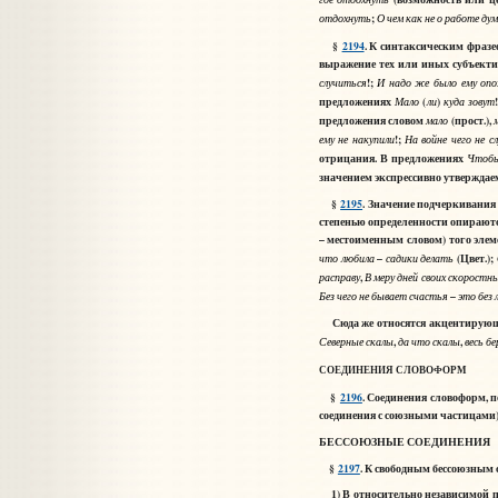
;
отдохнуть
О
чем
как
не
о
работе
ду
§
2194
. К синтаксическим фраз
выражение тех или иных субъектив
!;
случиться
И
надо
же
было
ему
опо
предложениях
(
)
Мало
ли
куда
зовут
предложения словом
(прост.),
мало
!;
ему
не
накупили
На
войне
чего
не
с
отрицания. В предложениях
Чтоб
значением экспрессивно утверждае
§
2195
. Значение подчеркивания
степенью определенности опираются
– местоименным словом) того элем
–
(Цвет.);
что
любила
садики
делать
,
расправу
В
меру
дней
своих
скоростн
–
Без
чего
не
бывает
счастья
это
без
Сюда же относятся акцентирующи
,
,
Северные
скалы
да
что
скалы
весь
бе
СОЕДИНЕНИЯ
СЛОВОФОРМ
§
2196
. Соединения словоформ,
соединения с союзными частицами)
БЕССОЮЗНЫЕ СОЕДИНЕНИЯ
§
2197
.
К свободным бессоюзным 
1) В относительно независимой по