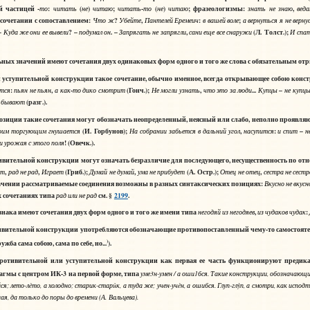
й частицей -
:
(
)
;
-
(
)
; фразеологизмы:
,
то
читать
не
читаю
читать
то
не
читаю
знать
не
знаю
вед
 сочетании с сопоставлением:
?
,
:
;
Что
ж
Убейте
Пантелей
Еремеич
в
вашей
воле
а
вернуться
я
не
верну
 –
? –
. –
,
(Л. Толст.);
Куда
же
они
ее
вывели
подумал
он
Запрягать
не
запрягли
сани
еще
все
снаружи
И
спа
ых значений имеют сочетания двух одинаковых форм одного и того же слова с обязательным от
уступительной конструкции такое сочетание, обычно именное, всегда открывающее собою конст
:
,
-
(Гонч.);
,
...
–
тся
пьян
не
пьян
а
как
то
дико
смотрит
Не
могли
узнать
что
это
за
люди
Купцы
не
купц
(разг.).
бывают
озиции такие сочетания могут обозначать неопределенный, неясный или слабо, неполно проявл
(И. Горбунов);
,
:
–
оим
торгующим
гнушается
На
собрании
забьется
в
дальний
угол
насупится
и
спит
н
! (Овечк.).
и
урожая
с
этого
поля
тивительной конструкции могут означать безразличие для последующего, несущественность по от
,
,
(Гриб.);
,
(А. Остр.);
,
ет
рад
не
рад
Играет
Думай
не
думай
ума
не
прибудет
Отец
не
отец
сестра
не
сестр
начении рассматриваемые соединения возможны в разных синтаксических позициях:
Вкусно
не
вкусн
х сочетаниях типа
см. §
2199
.
рад
или
не
рад
нака имеют сочетания двух форм одного и того же имени типа
,
:
негодяй
из
негодяев
из
чудаков
чудак
ивительной конструкции употребляются обозначающие противопоставленный чему-то самостоят
)
ужба сама собою, сама по себе, но...
).
отивительной или уступительной конструкции как первая ее часть функционируют предикат
тагмы с центром ИК-3 на первой форме, типа
уме
3
н
-
умен
/
а
оши
1
бся
. Такие конструкции, обозначающи
йся
;
л
то
-
лèто
,
а
холодно
;
стар
к
-
старùк
,
а
туда
же
;
уч
н
-
учèн
,
а
ошибся
.
Гл
п
-
глỳп
,
а
смотри
,
как
испод
е
и
е
у
ная
,
да
только
до
поры
до
времени
(А
.
Вальцева).