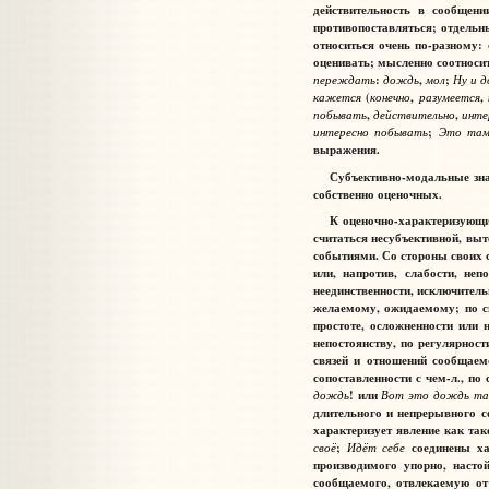
действительность в сообщени
противопоставляться; отдельн
относиться очень по-разному: 
оценивать; мысленно соотносит
переждать
:
дождь
,
мол
;
Ну
и
д
кажется
(
конечно
,
разумеется
,
побывать
,
действительно
,
инте
интересно
побывать
;
Это
т
а
выражения.
Субъективно-модальные зн
собственно оценочных
.
К
оценочно-характеризующ
считаться несубъективной, выт
событиями. Со стороны своих с
или, напротив, слабости, не
неединственности, исключитель
желаемому, ожидаемому; по св
простоте, осложненности или 
непостоянству, по регулярност
связей и отношений сообщаемо
сопоставленности с чем-л., по
дождь
! или
Вот
это
дождь
та
длительного и непрерывного с
характеризует явление как та
своё
;
Идёт
себе
соединены хар
производимого упорно, насто
сообщаемого, отвлекаемую от 