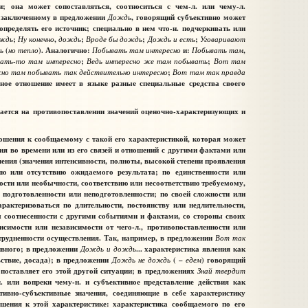
 она может сопоставляться, соотноситься с чем-л. или чему-л.
, заключенному в предложении
Дождь
, говорящий субъективно может
определять его источник; специально в нем что-н. подчеркивать или
ждь
;
Ну
конечно
,
дождь
;
Вроде
бы
дождь
;
Дождь
и
есть
;
Уговаривают
ь
(
но
тепло
). Аналогично:
Побывать
там
интересно
и:
Побывать
там
,
вать
-
то
там
интересно
;
Ведь
интересно
же
там
побывать
;
Вот
там
сно
там
побывать
так
действительно
интересно
;
Вот
т
м
так
правда
а
вное отношение имеет в языке разные специальные средства своего
ается на противопоставлении значений
оценочно-характеризующих и
ошения к сообщаемому с такой его характеристикой, которая может
ния во времени или из его связей и отношений с другими фактами или
ения (значения интенсивности, полноты, высокой степени проявления
ию или отсутствию ожидаемого результата; по единственности или
ости или необычности, соответствию или несоответствию требуемому,
 подготовленности или неподготовленности; по своей сложности или
рактеризоваться по длительности, постоянству или недлительности,
ны соотнесенности с другими событиями и фактами, со стороны своих
исимости или независимости от чего-л., противопоставленности или
атрудненности осуществления. Так, например, в предложении
Вот
так
сивного; в предложении
Дождь
и
дождь
... характеристика явления как
ьствие, досада); в предложении
Дождь
не
дождь
( –
едем
) говорящий
опоставляет его этой другой ситуации; в предложениях
Знай
твердит
. или вопреки чему-н. и субъективное представление действия как
ивно-субъективные значения, соединяющие в себе характеристику
ошения к этой характеристике: характеристика сообщаемого по его