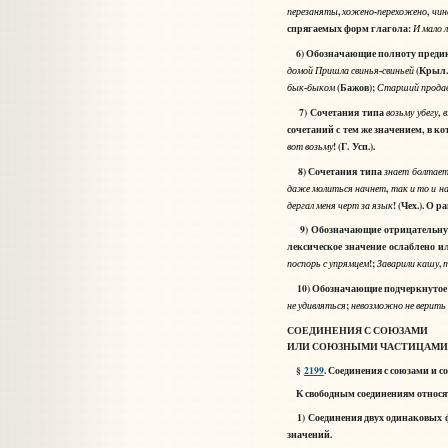
,
-
,
перезаняты
хожено
перехожено
чин
спрягаемых форм глагола:
И
мало
6) Обозначающие полноту предикат
-
(Крыл.
домой
Пришла
свинья
свиньей
-
(Бажов);
бык
быком
Старший
прода
7) Сочетания типа
,
возьму
убегу
в
сочетаний с тем же значением, в 
! (Г. Усп.).
вот
возьму
8) Сочетания типа
знает
болтае
,
даже
молиться
начнет
так
и
то
и
н
! (Чех.). О
дергал
меня
черт
за
язык
9) Обозначающие отрицательную 
лексическое значение ослаблено и
!;
,
поспорь
с
упрямцем
Заварили
кашу
т
10) Обозначающие подчеркнутое у
;
не
удивляться
невозможно
не
верить
СОЕДИНЕНИЯ С СОЮЗАМИ
ИЛИ СОЮЗНЫМИ ЧАСТИЦАМИ
§
2199
. Соединения с союзами и
К свободным соединениям
относя
1) Соединения двух одинаковых ф
значений.