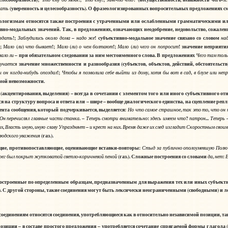
(уверенность и целесообразность). О фразеологизированных вопросительных предложениях см
мать
еологизмам относятся также построения с утраченными или ослабленными грамматическими и
но-модальных значений. Так, в предложениях, означающих неодобрение, недовольство, сожалени
!;
–
! субъективно-модальное значение связано со словом
здать
Заблудились
около
дома
надо
же
на
!;
(
)
!;
(
)
!;
(
)
! значение неприяти
Мало
ли
что
бывает
Мало
ли
о
чем
болтают
Мало
ли
чего
он
попросит
– при обязательном следовании за ним местоименного слова. В предложениях
мало
ли
Чего
там
тол
значение множественности и разнообразия (субъектов, объектов, действий, обстоятельст
лучается
-
!;
,
,
ы
он
когда
нибудь
опоздал
Чтобы
я
позволила
себе
выйти
из
дому
хотя
бы
вот
в
сад
в
блузе
или
неп
мой невозможности.
 (акцентирования, выделения) – всегда в сочетании с элементом того или иного субъективного о
 на структуру вопроса и ответа или – шире – вообще диалогического единства, на сцепление репл
ента сообщения, который подчеркивается, выделяется:
,
,
Но
что
самое
страшное
так
это
то
что
он
. –
:
?
...
Он
перечислял
главные
части
станка
Теперь
смотри
внимательно
здесь
имеем
что
патрон
Теперь
,
,
–
.
ых
Власть
иную
иную
славу
Упраздняет
и
крест
на
них
Время
даже
их
след
изгладит
Скоростным
своим
(газ.).
людского
уважения
е, противопоставляющие, оценивающие вставки-повторы:
Стыд
за
публично
ополоумевшую
Полю
-
(газ.). Сложные построения со словами
,
:
рег
был
покрыт
жутковатой
светло
коричневой
пеной
да
нет
 построенные по определенным образцам, предназначенным для выражения тех или иных субъек
. С другой стороны, такие соединения могут быть лексически неограниченными (свободными) и
соединениям
относятся соединения, употребляющиеся как в относительно независимой позиции, так
зиции – в составе простого предложения – употребляется сочетание спрягаемой формы глагола 