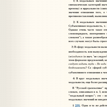
1) К модальным значениям о
синтаксических категорий знач
времена) и ирреальности (синт
значение отношения того, о 
противопоставлений, выявляю
2) К модальным значениям о
Субъективная модальность, т.
Однако очень часто такое от
словопорядком, повторением
словами"), а также разнообраз
всех случаях могут быть строг
3) В сферу модальности включ
необходимость или вынужденнос
(
(
не
)
годится
(в знач.
не следует
теми формами предложений, ко
следует
ходить
туда
–
Не
ходи
бездельничать
? Со сферой суб
субъективного отношения к чем
4) В круг модальных значени
модальности, еще более расшир
В "Русской грамматике" прин
словам, описанным в п. 3, ис
"модальный вопрос"; это – во
модальных значений не вводят
§
2191
. Одна и та же дейст