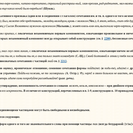
-
-
,
-
,
-
-
,
-
,
-
,
-
ено
пере
чинено
читано
перечитано
страшный
расстраш
ный
злая
презлая
рад
радешенек
мал
малеш
-
! (Шукш.).
ли
еще
каких
ночей
было
перебыло
ивного признака (одни или в соединении с глаголом) сочетания им. и тв. п. одного и того же 
);
,
,
-
,
(Чех.);
,
,
Был
можете
себе
представить
молодец
молодцом
кровь
с
молоком
А
этот
небось
спит
себе
ду
-
(Малышк.);
-
-
,
-
,
вец
у
Сысоя
Яковлевича
мужичок
мужичком
живет
князь
кня
зем
выскочила
черт
чертом
, с лексически незаменяемым первым компонентом, означающие произвольное и ничем
зял
приехал
которых незаменяемый компонент всегда открывает собой конструкцию (см. §
2200
), бессоюзные с
,
, с лексически незаменяемым первым компонентом, означающие ничем не обус
т
знал
гнул
свою
линию
,
,
(С.-Щ.);
агни
ты
ее
и
подними
ты
ее
а
она
только
знает
командует
Своей
болтовней
я
отнял
у
тебя
посл
 равнозначных сочетаниях с частицей
см. §
2212
.
знай
оценку, ироническое отношение, сомнение сочетания формы
(
) (и
-
),
(
) с д
пойди
те
поди
те
иди
те
ли утрачено:
-
,
(А. Остр.);
,
!
,
Пойди
ка
поживи
не
то
заговоришь
Фу
черт
в
своем
больном
не
властен
леч
! (разг. речь).
еперь
идите
сами
попробуйте
расхлебывайте
тверждение, несомненность сочетания со словами
,
,
– при двойном отри
может
нельзя
невозможно
. В отличие от конструкций, перечисленных в п. 1-9, конструкции п. 10 принадл
в
его
искренность
 соединяющими частицами могут быть свободными и несвободными.
тся следующие.
орм одного и того же знаменательного слова при помощи частицы
(всегда безударной: [тΛк
так