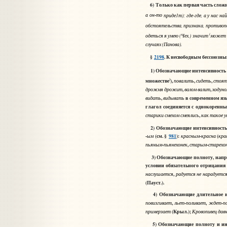
6) Только как первая часть слож
-
а
он
то
приде
1
т
);
где
-
где
,
а
у
нас
на
обстоятельства, признака, противо
(
одеться
я
умею
(Чех.) значит
может б
случаях
(Панова).
§
2198
.
К несвободным бессоюзны
1) Обозначающие интенсивность 
)
множестве
),
,
,
повалить
сидеть
стоя
,
,
дрожмя
дрожит
валом
валит
ходун
,
в современном яз
видать
видывать
глагол соединяется с однокоренны
,
старики
смехом
смеялись
как
такое
у
2) Обозначающие интенсивность и
-
(см. §
981
):
-
(
ым
красным
красна
кра
-
,
-
пьяным
пьянехонек
старым
старехо
3) Обозначающие полноту, напряж
условии обязательного отрицания
,
наслушается
радуется
не
нарадуетс
(Пауст.).
4) Обозначающие длительное и с
,
-
,
-
повизгивает
льет
поливает
ждет
п
(Крыл.);
примерзает
Кровопивец
дав
5) Обозначающие полноту и инте