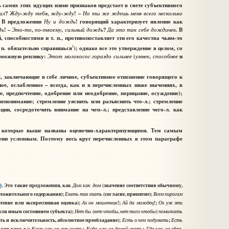
 самих этих идущих извне признаков предстает в свете субъективного
ал
?
Жду
-
жду
тебя
,
жду
-
жду
! –
Но
ты
же
ждешь
меня
всего
несколько
. В предложении
Ну
и
дождь
! говорящий характеризует явление как
дь
! –
Это
-
то
,
по
-
твоему
,
сильный
дождь
?
Да
это
т
к
себе
дождичек
. В
а
 способностями и т. п., противопоставляет эти его качества чьим-то
)
. п. обязательно справишься
); однако все это утверждение в целом, со
озможную реплику:
Этот
молокосос
гораздо
сильнее
(
умнее
,
способнее
и
, заключающие в себе личное, субъективное отношение говорящего к
ое, ослабленное – всегда, как и в перечисленных ниже значениях, в
 предпочтение, одобрение или неодобрение, порицание, осуждение);
непонимание; стремление уяснить или разъяснить что-л.; стремление
ии, сосредоточить внимание на чем-л.; представление чего-л. как
, которые выше названы оценочно-характеризующими. Тем самым
пени условным. Поэтому весь круг перечисленных в этом параграфе
0
. Это такие предложения, как
(значение соответствия обычному,
Дом
как
дом
ложительного содержания);
(согласие, принятие);
Ехать
так
ехать
Всем
пирогам
вление или экспрессивная оценка);
!;
!;
Ах
он
мошенник
Ай
да
молодец
Ох
уж
эти
 или иным состоянием субъекта);
(
,
)
Нет
бы
нет
чтобы
нет
того
чтобы
помолчать
ть и исключительность, абсолютное преобладание);
;
Есть
о
чем
подумать
Есть
 для кого-л.);
;
;
Кому
как
не
ему
знать
Куда
как
не
домой
ехать
Где
как
не
здесь