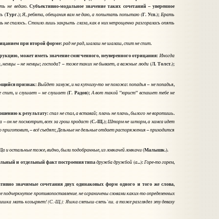
. Субъективно-модальное значение таких сочетаний – уверенное
ать
не
ведаю
(Тург.);
,
,
,
(Г. Усп.);
сь
Я
ребята
обещания
вам
не
даю
а
попытать
попытаю
Брать
.
,
ть
не
спалось
Стоило
лишь
закрыть
глаза
как
в
них
непрощенно
разгоралась
опять
рицанием при второй форме:
,
,
.
рад
не
рад
шалаш
не
шалаш
спит
не
спит
рукцию, может иметь значение смягченного, неуверенного отрицания:
Иногда
,
–
;
? –
,
(Л. Толст.);
ы
немцы
не
немцы
господа
тоже
таких
не
бывает
а
важные
люди
яющийся признак:
,
-
:
–
,
Выйдет
замуж
и
на
купчиху
то
не
похожа
попадья
не
попадья
,
–
(Г. Радов);
"
"
е
спит
и
слушает
не
слушает
А
вот
такой
юрист
вспашет
тебе
не
ношению к результату:
,
;
,
.
спал
не
спал
а
вставай
плачь
не
плачь
былого
не
воротишь
–
,
(С.-Щ.);
,
а
он
не
посмотрит
всех
за
грош
продаст
Шторм
не
шторм
а
хамса
идет
, –
;
–
о
приготовит
всё
съедят
Дельные
не
дельные
отдает
распоряжения
приходится
,
,
,
(Малышк.).
Да
и
остальные
тоже
видно
были
подобранные
из
ловкачей
ловкачи
ельный и отдельный факт построения типа
(
...):
-
,
дружба
дружбой
а
Горе
то
горем
ивно значимые сочетания двух одинаковых форм одного и того же слова,
е подчеркнутое противопоставление, не ограничены словами каких-то определенных
тишка
мать
козыряет
! (С.-Щ.);
Яшка
слеп
ш
-
слепь`ιш
,
а
тоже
разглядел
эту
деваху
ы