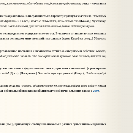
,
-
,
-
,
-
-
; редко – сочетания
енек
жив
живехонек
один
одинешенек
довольны
предо
вольны
имени эмоционально- или сравнительно-характеризующего значения:
И
из
гостей
-
(Л. Толст.);
,
-
(Боков);
рак
дураком
Вовсе
из
сил
выбился
тень
тенью
стал
Мужичище
-
-
,
-
,
-
.
лежит
пласт
плас
том
рука
висит
плеть
плетью
хозяин
сидит
туча
тучей
 не затрудненное осуществление чего-л. В отличие от аналогичных союзных
очетания допускают мену позиций глагольных форм:
...?
Какой
вы
отец
Удавлюсь
ловленное, постоянно и независимо от чего-л. совершаемое действие:
,
Бывало
.
,
,
еднее
утешение
Знала
бы
себе
до
смерти
лечила
мужиков
да
не
ела
мяса
так
нет
же
ругим глаголом в форме повелит. накл.; при этом в названной форме прямое
! (Дост.); [Лоскутков:]
! (Некр.);
и
поди
Вот
поди
верь
тут
ученым
Пойди
попробуй
цании:
;
;
он
не
мог
не
знать
об
этом
человек
не
может
не
любить
свою
родину
нельзя
ежат нейтральной или книжной литературной речи. См. о них также §
2660
.
] или [тък]), придающей сообщению несколько разных субъективно-модальных