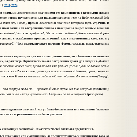
. §
2611
-
2622
.
ли прямыми лексическими значениями тех компонентов, с которыми связано
е по поводу неуместности или незакономерности чего-л.:
Надо
же
такой
беде
(
,
), прямое лексическое значение которого здесь утрачено. В
до
надо
же
и
надо
я, несогласия или отстранения связано с позиционно закрепленным в начале
!;
!;
!;
ько
не
было
Чего
я
не
передумала
Где
он
только
не
бывал
Каких
только
подарков
в) связано с ослаблением прямых значений как у местоименных слов, так и у
? (Чех.) грамматическое значение формы сослагат. накл. осложнено
ричесанной
тношения – характерно для таких построений, которые с большей или меньшей
ик, на разговор. Первая часть такого построения служит для введения (обычно
,
(Фед.);
,
.
не
знает
ни
одного
слова
будто
только
что
родился
Кукол
не
любила
нет
А
–
? –
–
(Панова);
,
что
я
делаю
нажимаю
рукоятку
включаю
станок
Время
скорое
на
.
–
,
! –
(Твард.);
утюжком
И
оно
же
не
в
силах
сладить
С
чем
подумаешь
со
стишком
–
-
! –
(Малышк.);
это
смирную
Полю
то
противный
стыд
сцепил
его
и
не
отпускал
,
–
,
;
–
,
(разг. речь).
Есть
дом
семья
нет
ему
этого
мало
Спорили
да
но
не
ссорились
тивно-модальных значений, могут быть бессоюзными или союзными (включая
 лексически ограниченными либо закрытыми.
 и в позиции зависимой – в качестве частей сложного предложения.
(без отрицания или с отрицанием) и предшествующего ей инфинитива того же