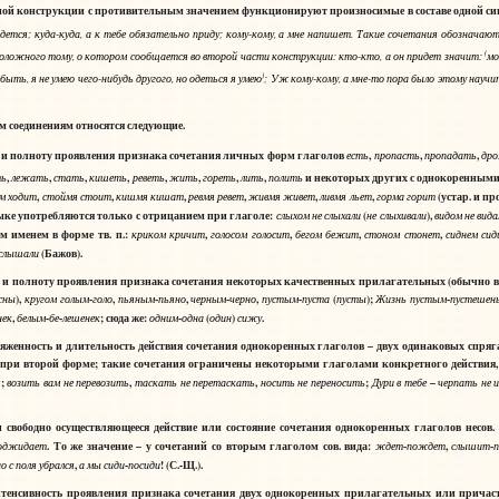
ной конструкции с противительным значением функционируют произносимые в составе одной с
йдется
;
куда
-
куда
,
а
к
тебе
обязательно
приду
;
кому
-
кому
,
а
мне
напишет
. Такие сочетания обозначают
(
положного тому, о котором сообщается во второй части конструкции:
кто
-
кто
,
а
он
придет
значит:
мо
)
ыть, я не умею чего-нибудь другого, но одеться я умею
;
Уж
кому
-
кому
,
а
мне
-
то
пора
было
этому
научи
м соединениям
относятся следующие.
и полноту проявления признака сочетания личных форм глаголов
,
,
,
есть
пропасть
пропадать
др
,
,
,
,
,
,
,
,
и некоторых других с однокоренными 
ть
лежать
стать
кишеть
реветь
жить
гореть
лить
полить
,
,
,
,
,
,
(устар. и про
ом
ходит
стоймя
стоит
кишмя
кишат
ревмя
ревет
живмя
живет
ливмя
льет
горма
горит
ыке употребляются только с отрицанием при глаголе:
(
),
слыхом
не
слыхали
не
слыхивали
видом
не
вида
м именем в форме тв. п.:
,
,
,
,
криком
кричит
голосом
голосит
бегом
бежит
стоном
стонет
сиднем
сид
(Бажов).
слышали
 полноту проявления признака сочетания некоторых качественных прилагательных (обычно в фо
),
-
,
-
,
-
,
-
(
);
-
сны
кругом
голым
голо
пьяным
пьяно
черным
черно
пустым
пуста
пусты
Жизнь
пустым
пустешен
,
-
-
; сюда же:
-
(
)
.
нек
белым
бе
лешенек
одним
одна
один
сижу
енность и длительность действия сочетания однокоренных глаголов – двух одинаковых спря
 при второй форме; такие сочетания ограничены некоторыми глаголами конкретного действия,
;
,
,
;
–
я
возить
вам
не
перевозить
таскать
не
перетаскать
носить
не
переносить
Д
ри
в
тебе
черпать
не
у
вободно осуществляющееся действие или состояние сочетания однокоренных глаголов несов.
. То же значение – у сочетаний со вторым глаголом сов. вида:
-
,
-
оджидает
ждет
пождет
слышит
,
-
! (С.-Щ.).
но
с
поля
убрался
а
мы
сиди
посиди
нсивность проявления признака сочетания двух однокоренных прилагательных или причасти