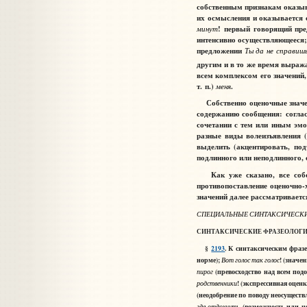
собственным признакам оказыва
их осмысления и оказывается 
минут
! первый говорящий пре
интенсивно осуществляющееся;
предложении
Т
да
не
справиш
ы
другим и в то же время выража
всем комплексом его значений
т. п.)
меня
.
Собственно оценочные знач
содержанию сообщения: согласи
сочетании с тем или иным эмо
разные виды волеизъявления (р
выделить (акцентировать, под
подлинного или неподлинного, 
Как уже сказано, все собст
противопоставление оценочно-
значений далее рассматриваетс
СПЕЦИАЛЬНЫЕ СИНТАКСИЧЕСК
СИНТАКСИЧЕСКИЕ
ФРАЗЕОЛОГ
§
2193
. К синтаксическим фраз
норме);
! (значе
Вот
голос
так
голос
(превосходство над всем по
пирог
! (экспрессивная оцен
родственники
(неодобрение по поводу неосуществ
(возможность или це
где
отдохнуть