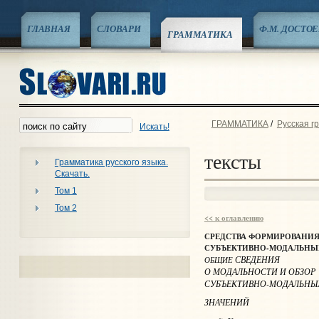
ГЛАВНАЯ
СЛОВАРИ
Ф.М. ДОСТО
ГРАММАТИКА
ГРАММАТИКА
/
Русская г
Искать!
тексты
Грамматика русского языка.
Скачать.
Том 1
Том 2
<< к оглавлению
СРЕДСТВА ФОРМИРОВАНИЯ
СУБЪЕКТИВНО-МОДАЛЬНЫ
СВЕДЕНИЯ
ОБЩИЕ
О
МОДАЛЬНОСТИ
И
ОБЗОР
СУБЪЕКТИВНО
-
МОДАЛЬНЫ
ЗНАЧЕНИЙ