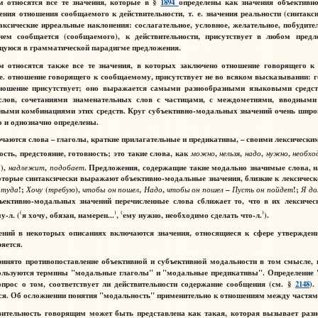
тносятся все те значения, которые в §
1894
определены как значения
объективно
ения отношения сообщаемого к действительности, т. е. значения реальности (синтак
аксические ирреальные наклонения: сослагательное, условное, желательное, побудите
чем сообщается (сообщаемого), к действительности, присутствует в любом пред
щуюся в грамматической парадигме предложения.
тносятся также все те значения, в которых заключено отношение говорящего к т
 е. отношение говорящего к сообщаемому, присутствует не во всяком высказывании:
ношение присутствует; оно выражается самыми разнообразными языковыми средст
 слов, сочетаниями знаменательных слов с частицами, с междометиями, вводным
ными комбинациями этих средств. Круг субъективно-модальных значений очень широк,
о и однозначно определены.
аются слова – глаголы, краткие прилагательные и предикативы, – своими
лексически
ть, предстояние, готовность; это такие слова, как
можно
,
нельзя
,
надо
,
нужно
,
необхо
)
),
надлежит
,
подобает
. Предложения, содержащие такие модально значимые слова, 
торые синтаксически выражают объективно-модальные значения, близкие к лексическ
туда
!;
Хочу
(
требую
),
чтобы
он
пошел
,
Надо
,
чтобы
он
пошел
–
Пусть
он
пойдет
!;
Я
до
ъективно-модальных значений перечисленные слова сближает то, что в их лексичес
(
)
(
)
у-л. (
я хочу, обязан, намерен...
,
ему нужно, необходимо сделать что-л.
).
й в некоторых описаниях включаются значения, относящиеся к сфере утверждения
яется.
ято противопоставление объективной и субъективной модальности в том смысле, ка
пользуются термины "модальные глаголы" и "модальные предикативы". Определение 
прос о том, соответствует ли действительности содержание сообщения (см. §
2148
).
ся. Об осложнении понятия "модальность" применительно к отношениям между частям
вительность говорящим может быть представлена как такая, которая вызывает разно