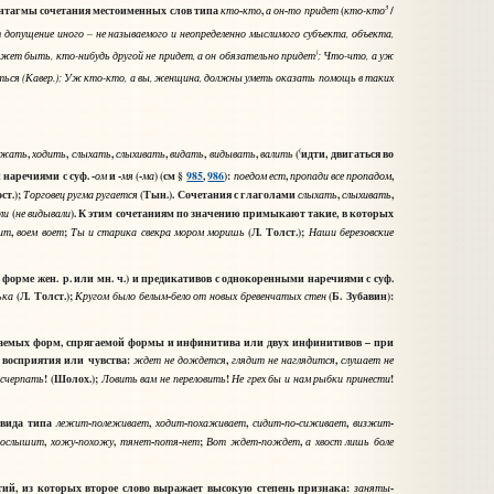
3
интагмы сочетания местоименных слов типа
-
,
-
(
/
кто
кто
а
он
то
придет
кто-кто
 допущение иного – не называемого и неопределенно мыслимого субъекта, объекта,
)
жет быть, кто-нибудь другой не придет, а он обязательно придет
;
Что
-
что
,
а
уж
ться
(Кавер.);
Уж
кто
-
кто
,
а
вы
,
женщина
,
должны
уметь
оказать
помощь
в
таких
(
,
,
,
,
,
,
(
идти, двигаться во
ожать
ходить
слыхать
слыхивать
видать
видывать
валить
наречиями с суф. -
и -
(-
) (см §
985
,
986
):
,
,
ом
мя
ма
поедом
ест
пропади
все
пропадом
ст.);
(Тын.). Сочетания с глаголами
,
,
Торговец
ругма
ругается
слыхать
слыхивать
(
). К этим сочетаниям по значению примыкают такие, в которых
ли
не
видывали
,
;
(Л. Толст.);
ит
воем
воет
Ты
и
старика
свекра
мором
моришь
Наши
березовские
рме жен. р. или мн. ч.) и предикативов с однокоренными наречиями с суф.
(Л. Толст.);
-
(Б. Зубавин):
ька
Кругом
было
белым
бело
от
новых
бревенчатых
стен
гаемых форм, спрягаемой формы и инфинитива или двух инфинитивов – при
 восприятия или чувства:
,
,
ждет
не
дождется
глядит
не
наглядится
слушает
не
! (Шолох.);
!
!
исчерпать
Ловить
вам
не
переловить
Не
грех
бы
и
нам
рыбки
принести
 вида типа
-
,
-
,
-
-
,
-
лежит
полеживает
ходит
похаживает
сидит
по
сиживает
визжит
,
-
,
-
-
;
-
,
послышит
хожу
похожу
тянет
потя
нет
Вот
ждет
пождет
а
хвост
лишь
боле
й, из которых второе слово выражает высокую степень признака:
-
заняты