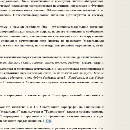
-модальные
. Это – заключенные в замкнутой системе абстрактных
сический индикатив: синтаксические настоящее, прошедшее и будущее
льное и долженствовательное). Объективно-модальное значение, т. е.
ложении. Объективно-модальные значения организуются в систему
ому, о чем он сообщает. Это –
субъективно-модальные
значения.
 говорящий может никак не выражать своего отношения к сообщению.
вами: интонацией, специальными синтаксическими конструкциями,
и словами и сочетаниями слов (иногда их называют "модальными
 и сами эти значения, почти всегда экспрессивно окрашенные, не во
ми значениями
выражающие возможность, желание, долженствование,
(
)
димо
,
должен
,
обязан
,
может
,
хочет
,
желает
,
следует
(в знач.
надо
),
находятся в системных формальных и семантических соотношениях с
ой семантике перечисленных слов:
Ты
не
должен
ходить
туда
,
Тебе
не
лжен
работать
,
а
они
будут
бездельничать
? –
Я
работай
,
а
они
будут
кой семантике в большинстве случаев заключено значение личного,
 и отрицания, а также вопроса. Этим круг явлений, относимых к
к это изложено в п. 1 и 2 настоящего параграфа; по отношению к
"модальный" используется в "Грамматике" также в составе термина
 Утверждение и отрицание в их противопоставлении вопросу в круг
и сложного предложения см. §
2760
.
е его эмоциональное отношение, с разных сторон оценивается. Эта