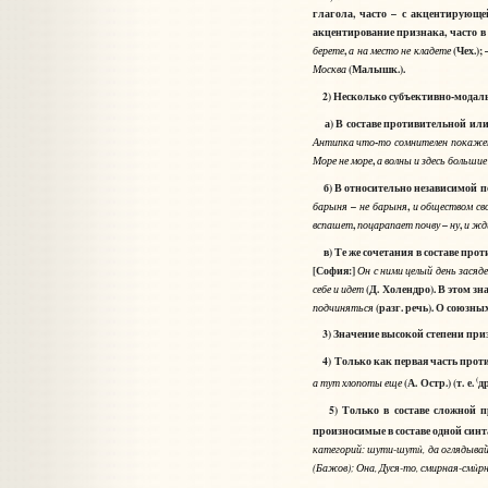
глагола, часто – с акцентирующе
акцентирование признака, часто в
,
(Чех.);
берете
а
на
место
не
кладете
(Малышк.).
Москва
2) Несколько субъективно-модальн
а) В составе противительной или 
-
Антипка
что
то
сомнителен
покаже
,
Море
не
море
а
волны
и
здесь
большие
б) В относительно независимой п
–
,
барыня
не
барыня
и
обществом
св
,
–
,
вспашет
поцарапает
почву
ну
и
жд
в) Те же сочетания в составе про
[София:]
Он
с
ними
целый
день
засяд
(Д. Холендро). В этом з
себе
и
идет
(разг. речь). О союзны
подчиняться
3) Значение высокой степени приз
4) Только как первая часть прот
(
(А. Остр.) (т. е.
др
а
тут
хлопоты
еще
5) Только в составе сложной пр
произносимые в составе одной син
категорий:
шут
-
шутù
,
да
оглядыва
и
(Бажов);
Она
,
Дуся
-
то
,
см
рная
-
смùр
и