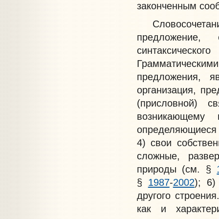
законченным соо
Словосочетание
предложение,
синтаксического
Грамматическими
предложения, я
организация, пр
(присловной) с
возникающему 
определяющиеся 
4) свои собстве
сложные, разве
природы (см. §
§
1987
-
2002
); 6
другого строения
как и характер