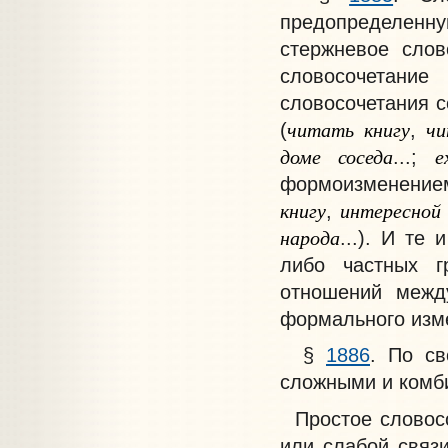
предопределен
стержневое сло
словосочетание
словосочетания 
читать
книгу
ч
(
,
доме
соседа
е
...;
формоизменением
книгу
интересной
,
народа
...). И те
либо частных гр
отношений межд
формального изме
§
1886
. По св
сложными и комб
Простое слово
или слабой связи