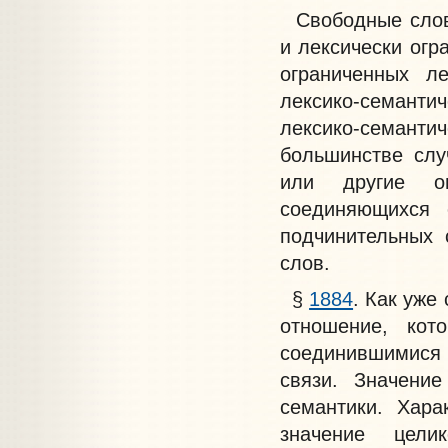
Свободные слово
и лексически ог
ограниченных ле
лексико-семантич
лексико-семантич
большинстве слу
или другие ог
соединяющихся 
подчинительных 
слов.
§
1884
. Как уже
отношение, кот
соединившимися 
связи. Значение
семантики. Хара
значение цели