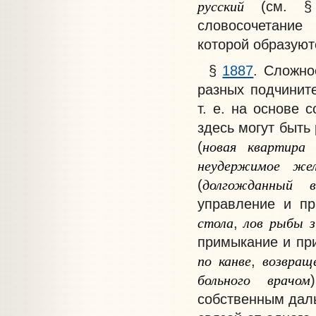
русский
(см. 
словосочетание
которой образуют
§
1887
.
Сложное
разных подчините
т. е. на основе 
здесь могут быть
новая
квартира
(
неудержимое
жел
долгожданный
(
управление и пр
стола
лов
рыбы
,
примыкание и пр
по
канве
возвращ
,
больного
врачом
собственным дал