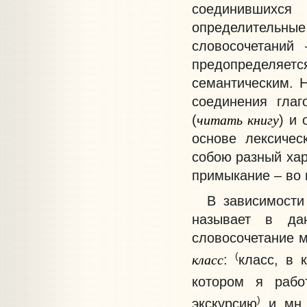
соединившихся
определительн
словосочетаний
предопределяется
семантическим. 
соединения глаг
читать
книгу
(
) и 
основе лексичес
собою разный хар
примыкание – во 
В зависимости о
называет в да
словосочетание 
класс
(
:
класс, в 
котором я раб
)
экскурсию
и мн.