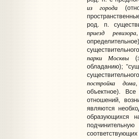
из
города
(отно
пространственны
род. п. существ
приезд
ревизора
определительное)
существительног
парки
Москвы
(з
обладанию); "сущ
существительного
постройка
дома
объектное). Все
отношений, возн
являются необхо
образующихся н
подчинительну
соответствующих 