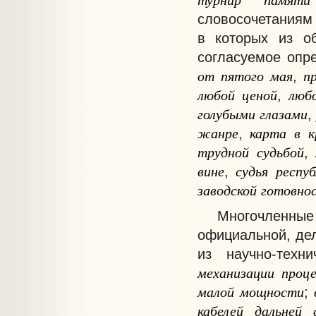
словосочетаниям 
в которых из о
согласуемое оп
от
пятого
мая
п
,
любой
ценой
люб
,
голубыми
глазами
жанре
карта
в
к
,
трудной
судьбой
вине
судья
респуб
,
заводской
готовно
Многочленные к
официальной, дел
из научно-техн
механизации
проце
малой
мощности
;
кабелей
дальней