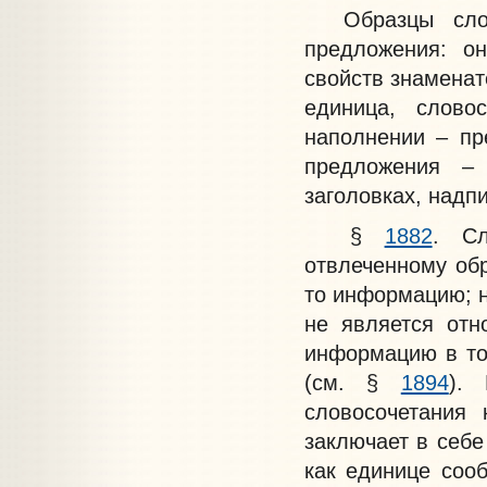
Образцы слово
предложения: он
свойств знаменат
единица, слово
наполнении – пр
предложения –
заголовках, надпи
§
1882
. Сл
отвлеченному обр
то информацию; н
не является отн
информацию в то
(см. §
1894
).
словосочетания 
заключает в себе
как единице сооб