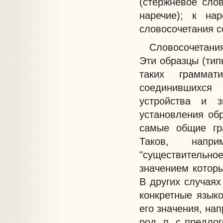
(стержневое слов
наречие); к на
словосочетания с
Словосочетания 
Эти образцы (тип
таких граммати
соединившихся
устройства и з
установления обр
самые общие гра
Таков, напри
"существительно
значением котор
В других случаях
конкретные язык
его значения, на
род. п. с предло