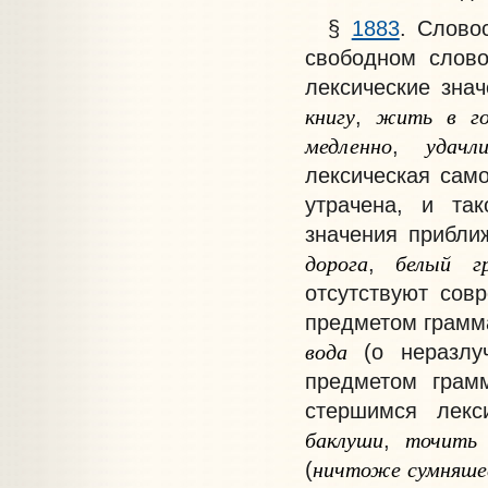
§
1883
. Слово
свободном слов
лексические зна
книгу
жить
в
г
,
медленно
удачл
,
лексическая само
утрачена, и та
значения прибли
дорога
белый
г
,
отсутствуют сов
предметом грамм
вода
(о неразлуч
предметом грамм
стершимся лекс
баклуши
точить
,
ничтоже
сумняше
(