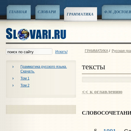
ГЛАВНАЯ
СЛОВАРИ
Ф.М. ДОСТОЕ
ГРАММАТИКА
ГРАММАТИКА
/
Русская гр
Искать!
тексты
Грамматика русского языка.
Скачать.
Том 1
Том 2
<< к оглавлению
СЛОВОСОЧЕТАН