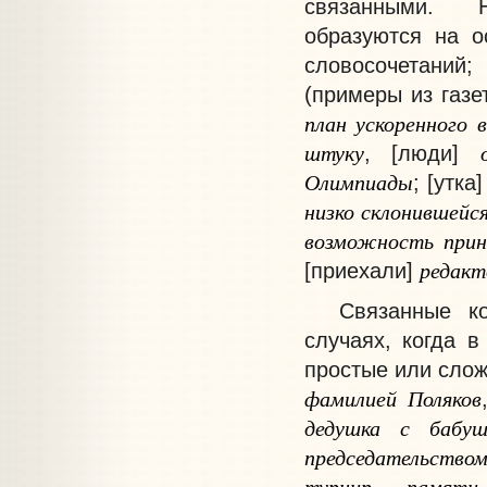
связанными.
Нес
образуются на о
словосочетаний;
(примеры из газе
план
ускоренного
штуку
, [люди]
Олимпиады
; [утка
низко
склонившейс
возможность
при
редак
[приехали]
Связанные к
случаях, когда 
простые или сло
фамилией
Поляков
дедушка
с
бабуш
председательство
турнир
памяти