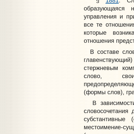
§
1881
.
Сло
образующаяся н
управления и пр
все те отношени
которые возник
отношения предс
В составе слово
главенствующий)
стержневым ко
слово, свои
предопределяюще
(формы слов), гр
В зависимости 
словосочетания 
субстантивные
местоимение-су