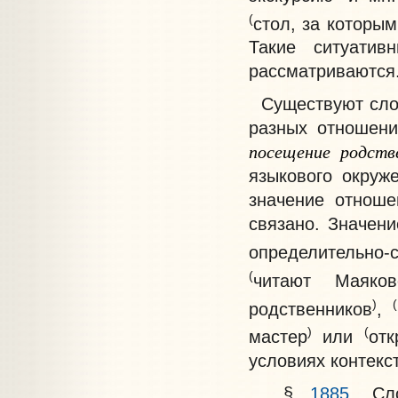
(
стол, за которым
Такие ситуатив
рассматриваются
Существуют слов
разных отношени
посещение
родств
языкового окруже
значение отноше
связано. Значени
определительно-
(
читают Маяков
)
(
родственников
,
)
(
мастер
или
от
условиях контекс
§
1885
. Сл