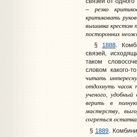
связей от одного
резко
критико
–
критиковать
руко
вышивка
крестом
посторонних
неож
§
1888
.
Комби
связей, исходящ
таком словосоч
словом какого-т
читать
интересн
отдохнуть
часок
ученого
удобный
,
верить
в
полну
мастерству
выго
,
согреться
остатка
§
1889
. Комбин