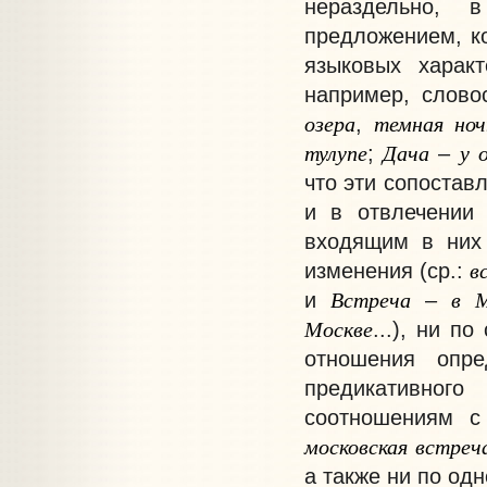
нераздельно, 
предложением, к
языковых харак
например, слово
озера
темная
ноч
,
тулупе
Дача
у
;
–
что эти сопостав
и в отвлечении
входящим в них
в
изменения (ср.:
Встреча
в
М
и
–
Москве
...), ни п
отношения опр
предикативног
соотношениям с
московская
встреч
а также ни по од