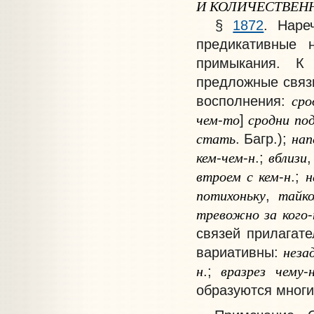
И
КОЛИЧЕСТВЕН
§
1872
.
Наре
предикативные 
примыкания. К
предложные связ
сро
восполнения:
чем
то
сродни
по
-
]
стать
нап
. Багр.);
кем
чем
н
вблизи
-
-
.;
втроем
с
кем
н
н
-
.;
потихоньку
тайк
,
тревожно
за
кого
-
связей прилагате
неза
вариативны:
н
вразрез
чему
.;
-
образуются многи