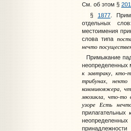
См. об этом §
201
§
1877
.
Примы
отдельных сло
местоимения при
пост
слова типа
нечто
посуществе
Примыкание п
неопределенных 
к
завтраку
кто
т
,
-
трибунах
некто
,
коммивояжера
чт
,
мюзикла
что
то
,
-
узоре
Есть
нечт
прилагательных
неопределенны
принадлежности