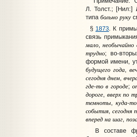
Примечание
. 
Л. Толст.; [Нил:]
больно
руку
типа
с
§
1873
.
К прим
связь примыкани
мало
необычайно
,
трудно
; во-втор
формой имени, у
будущего
года
ве
,
сегодня
днем
вчер
,
где
то
в
городе
о
-
;
дороге
вверх
по
т
,
темноты
куда
то
,
-
события
сегодня
п
,
вперед
на
шаг
поз
,
В составе фраз