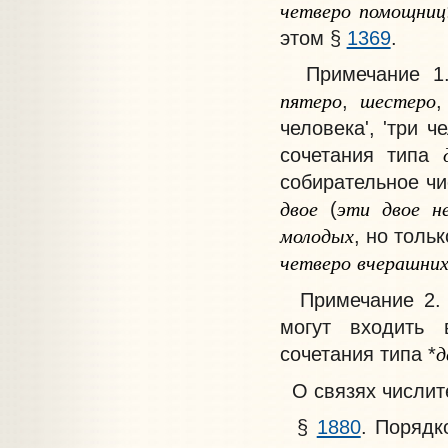
четверо
помощниц
этом §
1369
.
Примечание
1.
пятеро
шестеро
,
человека', 'три ч
сочетания типа
собирательное ч
двое
эти
двое
н
(
молодых
, но толь
четверо
вчерашни
Примечание
2.
могут входить 
д
сочетания типа *
О связях числит
§
1880
.
Порядко