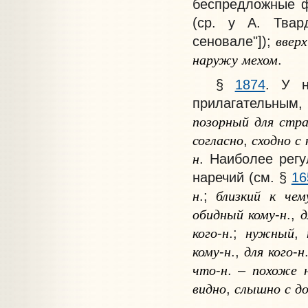
беспредложные ф
(ср. у А. Твар
вверх
сеновале"]);
наружу
мехом
.
§
1874
.
У на
прилагательным, 
позорный
для
стр
согласно
сходно
с
,
н
. Наиболее регу
наречий
(см. §
16
н
близкий
к
чем
.;
обидный
кому
н
д
-
.,
кого
н
нужный
-
.;
,
кому
н
для
кого
н
-
.,
-
что
н
похоже
-
. –
видно
слышно
с
до
,