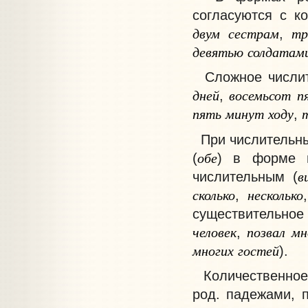
согласуются с к
двум
сестрам
тр
,
девятью
солдатам
Сложное числите
дней
восемьсот
п
,
пять
минут
ходу
,
При числительн
обе
(
) в форме в
в
числительным (
сколько
несколько
,
существительно
человек
позвал
мн
,
многих
гостей
).
Количественное 
род. падежами, 