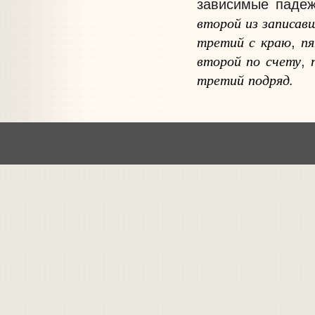
зависимые паде
второй
из
записав
третий
с
краю
п
,
второй
по
счету
,
третий
подряд.