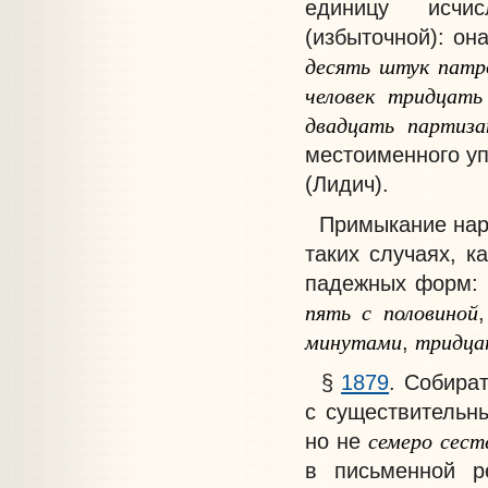
единицу исчис
(избыточной): он
десять
штук
патр
человек
тридцать
двадцать
партиза
местоименного у
(Лидич).
Примыкание наре
таких случаях, к
падежных форм
пять
с
половиной
минутами
тридца
,
§
1879
.
Собират
с существительн
семеро
сест
но не
в письменной р