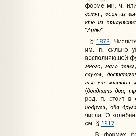
форме мн. ч. или
сотни
один
из
вы
,
кто
из
присутст
Аиды
"
".
§
1878
.
Числит
им. п. сильно 
восполняющей ф
много
мало
денег
,
слухов
достаточн
,
тысяча
миллион
,
,
двадцать
два
тр
(
,
род. п. стоит в
подруги
оба
друг
,
числа. О колебан
см. §
1817
.
В формах род.,