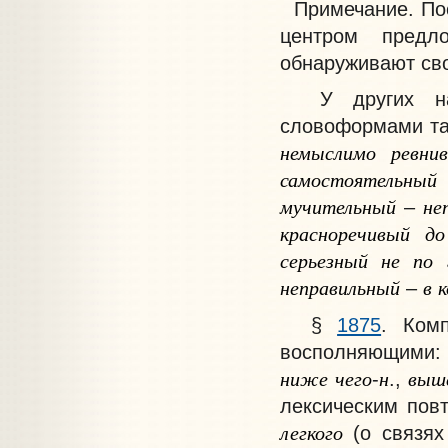
Примечание
. П
центром предл
обнаруживают сво
У других наре
словоформами так
немыслимо
ревни
самостоятельный
мучительный
не
–
красноречивый
до
серьезный
не
по
неправильный
в
к
–
§
1875
.
Комп
восполняющими: 
ниже
чего
н
выш
-
.,
лексическим пов
легкого
(о связя