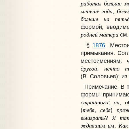
работал
больше
м
меньше
года
боль
,
больше
на
пять
формой, вводим
родней
матери
см.
§
1876
.
Место
примыкания.
Сог
местоимениям:
другой
нечто
т
,
(В. Соловьев); из
Примечание
. В
формы принимаю
страшного
он
о
;
,
тебя
себя
пре
(
,
)
выиграть
Я
так
?
ждавшим
им
Как
,