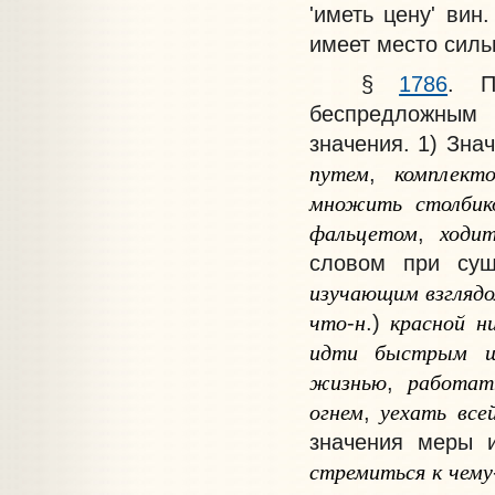
'иметь цену' вин
имеет место силь
§
1786
. П
беспредложным
значения. 1) Зна
путем
комплект
,
множить
столбик
фальцетом
ходи
,
словом при сущ
изучающим
взгляд
что
н
красной
н
-
.)
идти
быстрым
жизнью
работат
,
огнем
уехать
все
,
значения
меры
стремиться
к
чему