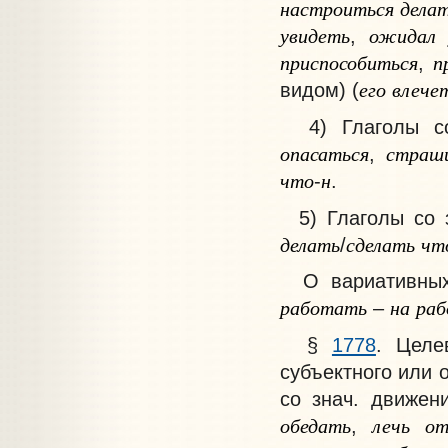
настроиться
дела
увидеть
ожидал
,
приспособиться
п
,
его
влече
видом) (
4)
Глаголы со
опасаться
страш
,
что
н
-
.
5)
Глаголы со з
делать
сделать
чт
/
О вариативных
работать
на
раб
–
§
1778
.
Целе
субъектного или 
со знач. движен
обедать
лечь
от
,