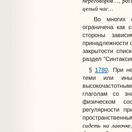
переговоров
рас
...;
целый
час
...
Во многих слу
ограничена как 
стороны зависи
принадлежности с
закрытости спис
раздел "Синтакси
§
1780
. При н
теми или иным
высокочастотным
глаголам со зн
физическом со
регулярности п
пространственны
сидеть
на
лавочке