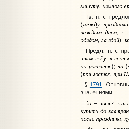
минуту
немного
в
,
Тв. п. с предло
между
праздник
(
каждым
днем
с
,
обедом
за
едой
к
,
);
Предл. п. с пр
этом
году
в
сентя
,
на
рассвете
по
);
(
при
гостях
при
К
(
,
§
1791
. Основн
значениями:
до
после
купа
–
:
курить
до
завтрак
после
праздника
к
,
до
по
напис
–
: