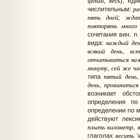
целый
весь
,
), ед
ра
числительным:
пять
дней
жда
;
повторять
много
сочетания вин. п
каждый
де
вида:
всякий
день
вст
,
отчитываться
ка
минуту
сей
же
ча
,
пятый
день
типа
день
провиниться
,
возникает обст
определения по
определении по м
действуют лекси
плыть
километр
,
весить
глаголах
'