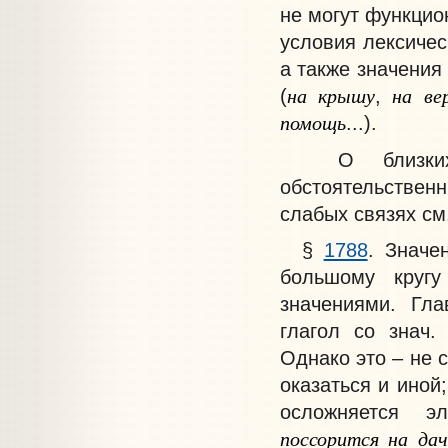
не могут функцио
условия лексичес
а также значения
на
крышу
на
ве
(
,
помощь
...).
О близких и
обстоятельствен
слабых связях см
§
1788
. Значе
большому кругу
значениями. Гл
глагол со знач.
Однако это – не 
оказаться и иной
осложняется эл
поссорится
на
дач