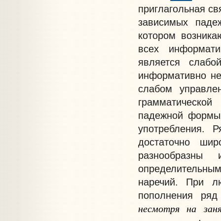
приглагольная св
зависимых паде
котором возника
всех информати
является слабо
информативно не
слабом управле
грамматической
падежной формы,
употребления. 
достаточно шир
разнообразны
определительн
наречий. При л
пополнения ряд
несмотря
на
зан