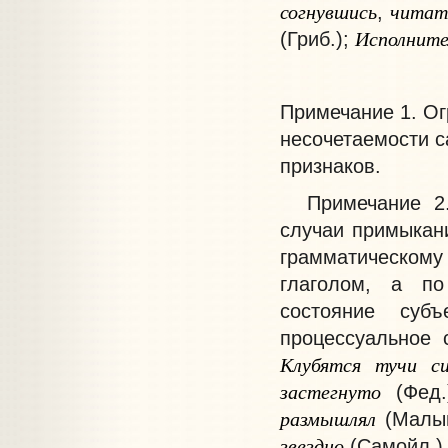
согнувшись
читат
,
Исполните
(Гриб.);
Примечание
1. Ог
несочетаемости с
признаков.
Примечание
2.
случаи примыкани
грамматическо
глаголом, а по
состояние субъ
процессуальное 
Клубятся
тучи
с
застегнуто
(Фед
размышлял
(Малы
звездно
(Самойл.)