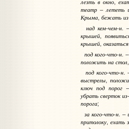
лезть
в
окно
еха
,
театр
лететь
–
Крыма
бежать
из
,
над
кем
чем
н
-
-
. 
крышей
появитьс
,
крышей
оказаться
,
под
кого
что
н
-
-
. 
положить
на
стол
под
кого
что
н
-
-
.
выстрелы
полож
,
ключ
под
порог
убрать
сверток
из
порога
;
за
кого
что
н
-
-
. –
притолоку
ехать
,