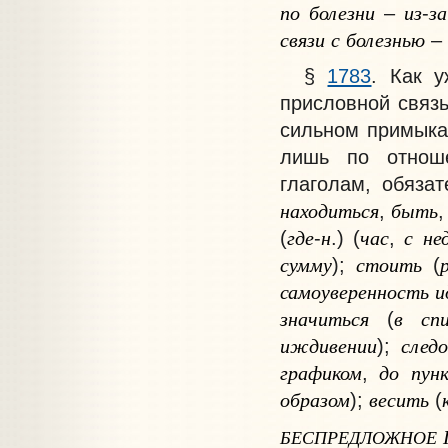
по
болезни
из
за
–
-
связи
с
болезнью
–
§
1783
. Как 
присловной связь
сильном примыка
лишь по отноше
глаголам, обяза
находиться
быть
,
где
н
час
с
не
(
-
.) (
,
сумму
стоить
);
(
самоуверенность
и
значиться
в
сп
(
иждивении
след
);
графиком
до
пун
,
образом
весить
);
(
БЕСПРЕДЛОЖНОЕ