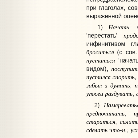
при глаголах, со
выраженной оцено
Начать
1)
,
прод
'перестать'
инфинитивом гл
броситься
(с сов.
пуститься
'начать
поступит
видом),
пустился
спорить
забыл
и
думать
п
,
утюги
раздувать
,
Намеревать
2)
предпочитать
п
,
стараться
силит
,
сделать
что
н
ус
-
.;