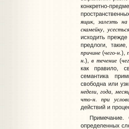
конкретно-пре
пространственных
ящик
залезть
на
,
скамейку
усестьс
,
исходить прежде 
предлоги, такие
причине
чего
н
(
-
.),
н
в
течение
че
.),
(
как правило, с
семантика при
свободна или уз
недели
года
меся
,
,
что
н
при
услов
-
.
действий и проце
Примечание
. 
определенных сл