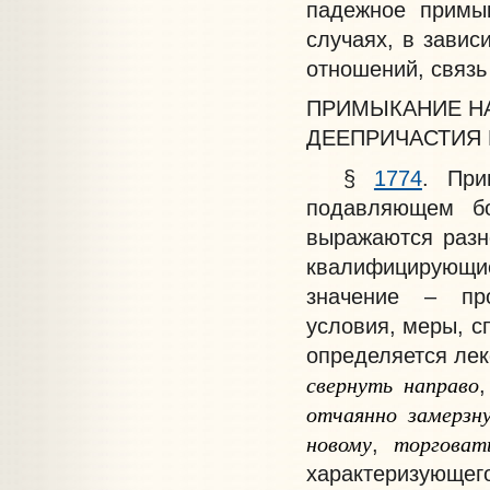
падежное примы
случаях, в завис
отношений, связь
ПРИМЫКАНИЕ Н
ДЕЕПРИЧАСТИЯ 
§
1774
. При
подавляющем бо
выражаются разн
квалифицирующие
значение – про
условия, меры, с
определяется лек
свернуть
направо
отчаянно
замерзн
новому
торговат
,
характеризующе