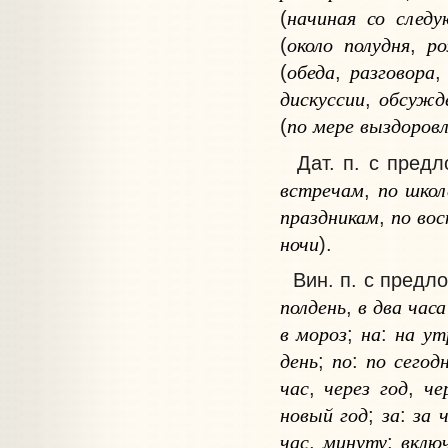
начиная
со
следу
(
около
полудня
р
(
,
обеда
разговора
(
,
дискуссии
обсужд
,
по
мере
выздоров
(
Дат. п. с пред
встречам
по
школ
,
праздникам
по
вос
,
ночи
).
Вин. п. с предл
полдень
в
два
часа
,
в
мороз
на
на
ут
;
:
день
по
по
сегод
;
:
час
через
год
че
,
,
новый
год
за
за
;
:
час
минуту
вклю
,
;