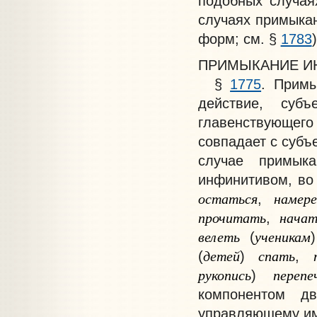
подобных случая
случаях примыка
форм; см. §
1783
)
ПРИМЫКАНИЕ И
§
1775
. Примы
действие, субъ
главенствующего
совпадает с субъ
случае примык
инфинитивом
, во
остаться
намере
,
прочитать
начат
,
велеть
ученикам
(
детей
спать
(
)
,
рукопись
перепе
)
компонентом дв
управляющему и