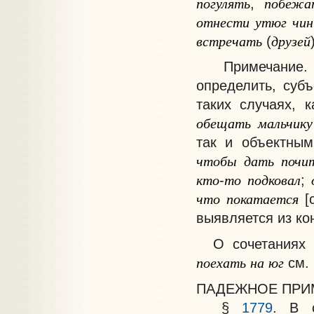
погулять
побежа
,
отнести
утюг
чи
встречать
друзей
(
Примечание
.
определить, суб
таких случаях, 
обещать
мальчику
так и объектным
чтобы
дать
почи
кто
то
подковал
-
;
что
покатается
[с
выявляется из ко
О сочетаниях
поехать
на
юг
см.
ПАДЕЖНОЕ ПРИ
§
1779
. В с