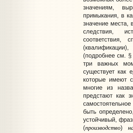
значениям, выр
примыкания, в ка
значение места, 
следствия, ис
соответствия, с
(квалификации),
(подробнее см. 
три важных мом
существует как е
которые имеют с
многие из назв
предстают как з
самостоятельно
быть определено
устойчивый, фра
производство
н
(
)