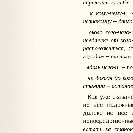
спрятать
за
себя
;
к
кому
чему
н
-
-
.
незнакомцу
двига
–
около
кого
чего
-
-
невдалеке
от
кого
расположиться
ж
,
городом
располо
–
вдоль
чего
н
по
-
. –
не
доходя
до
ког
станции
останов
–
Как уже сказано
не все падежны
далеко не все и
непосредственны
встать
за
станок