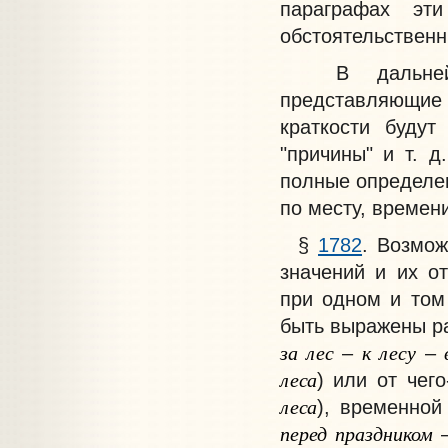
параграфах эт
обстоятельственн
В дальнейшем
представляющие 
краткости будут
"причины" и т. д
полные определен
по месту, времени,
§
1782
. Возмож
значений и их о
при одном и том
быть выражены ра
за
лес
к
лесу
–
–
леса
) или от чего
леса
), временной
перед
праздником