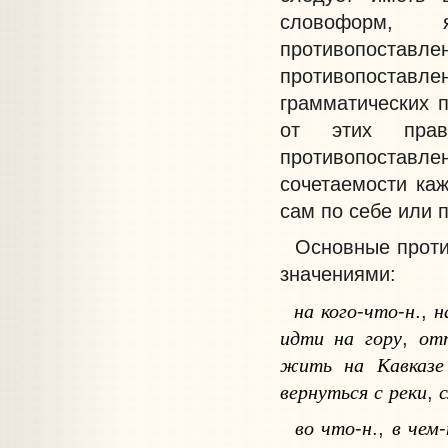
словоформ, 
противопостав
противопоставлен
грамматических п
от этих прави
противопостав
сочетаемости каж
сам по себе или 
Основные против
значениями:
на
кого
что
н
н
-
-
.,
идти
на
гору
от
,
жить
на
Кавказе
вернуться
с
реки
,
во
что
н
в
чем
-
.,
-