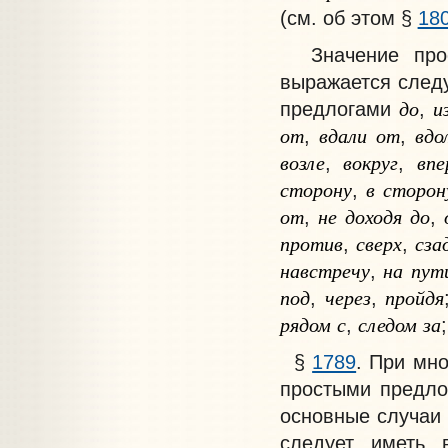
(см. об этом §
18
Значение прост
выражается след
до
и
предлогами
,
от
вдали
от
вдо
,
,
возле
вокруг
впе
,
,
сторону
в
сторон
,
от
не
доходя
до
,
,
против
сверх
сза
,
,
навстречу
на
пут
,
под
через
пройдя
,
,
рядом
с
следом
за
,
§
1789
. При мн
простыми предло
основные случаи 
следует иметь 