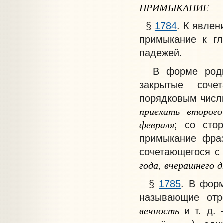
ПРИМЫКАНИЕ
§
1784
. К явле
примыкание к гл
падежей.
В форме
роди
закрытые соче
порядковым числ
приехать
второго
февраля
; со сто
примыкание фра
сочетающегося с
года
вчерашнего
д
,
§
1785
. В фо
называющие отр
вечность
и т. д. 