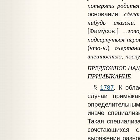
потерять
родител
сдела
основания
:
нибудь
сказали
.
гово
[Фамусов:] ...
подвернуться
игро
что
н
очертан
(
-
.)
внешностью
поск
,
ПА
ПРЕДЛОЖНОЕ
ПРИМЫКАНИЕ
§
1787
. К обл
случаи примыка
определительны
иначе специализ
Такая специализа
сочетающихся с
выражения разно