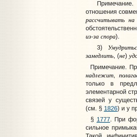
Примечание
.
отношения совме
рассчитывать
на
обстоятельственн
из
за
спора
-
).
Умудритьс
3)
замедлить
не
уд
, (
)
Примечание
. П
надлежит
полага
,
только в предл
элементарной ст
связей у сущест
(см. §
1826
) и у 
§
1777
. При ф
сильное примыкан
Такой инфинити