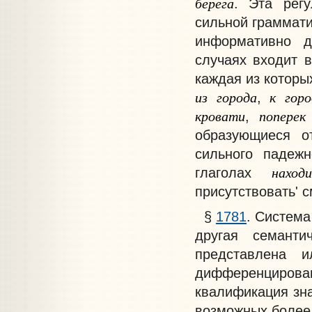
берега
. Эта регу
сильной граммати
информативно д
случаях входит 
каждая из которы
из
города
к
горо
,
кровати
поперек
,
образующиеся о
сильного падеж
наход
глаголах
присутствовать' с
§
1781
. Система
другая семанти
представлена 
дифференцирован
квалификация зна
возможных более 