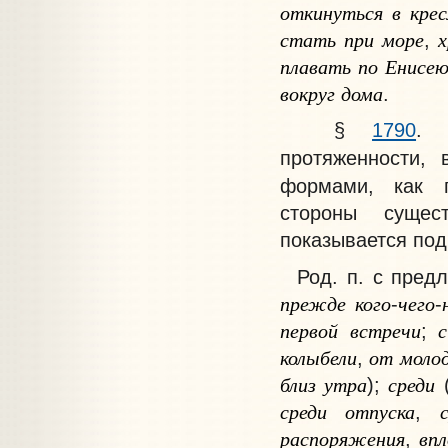
откинуться
в
крес
стать
при
море
,
плавать
по
Енисе
вокруг
дома
.
§
1790
. 
протяженности, 
формами, как п
стороны сущест
показывается по
Род. п. с пред
прежде
кого
чего
-
-
первой
встречи
с
;
колыбели
от
моло
,
близ
утра
среди
);
среди
отпуска
,
распоряжения
вп
,