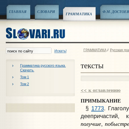
ГЛАВНАЯ
СЛОВАРИ
Ф.М. ДОСТОЕ
ГРАММАТИКА
ГРАММАТИКА
/
Русская гр
Искать!
тексты
Грамматика русского языка.
Скачать.
Том 1
Том 2
<< к оглавлению
ПРИМЫКАНИЕ
§
1773
. Глагол
деепричастий, 
получше
побыстр
,