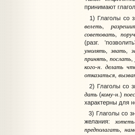
принимают глагол
1)
Глаголы со з
велеть
разреши
,
советовать
пору
,
(разг. 'позволит
умолять
звать
з
,
,
принять
послать
,
,
кого
н
делать
чт
-
.
отказаться
вызва
,
2)
Глаголы со з
дать
кому
н
пое
(
-
.)
характерны для н
3)
Глаголы со зн
хотеть
желания
:
предполагать
нам
,