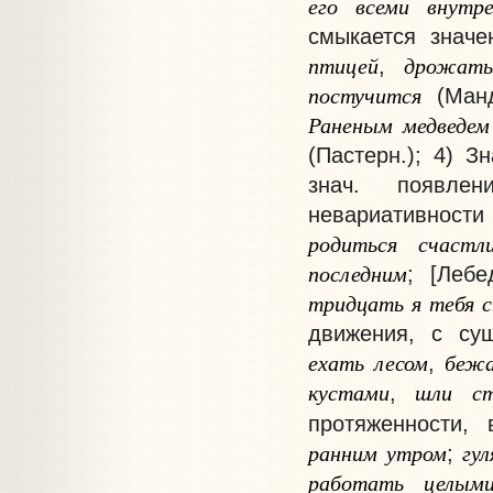
его
всеми
внутр
смыкается значе
птицей
дрожат
,
постучится
(Манд
Раненым
медведем
(Пастерн.); 4) З
знач. появлен
невариативност
родиться
счастл
последним
; [Леб
тридцать
я
тебя
движения, с су
ехать
лесом
беж
,
кустами
шли
с
,
протяженности, 
ранним
утром
гу
;
работать
целым