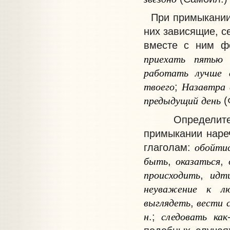
При примыкании 
них зависящие, с
вместе с ним фо
приехать
пятью
работать
лучше
твоего
Назавтра
;
предыдущий
день
(
Определитель
примыкании наре
обойти
глаголам:
быть
оказаться
,
,
происходить
идт
,
неуважение
к
л
выглядеть
вести
,
н
следовать
как
.;