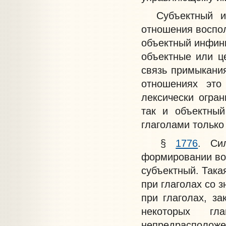
Субъектный инф
отношения воспо
объектный инфини
объектные или ц
связь примыкани
отношениях это
лексически огран
так и объектны
глаголами только
§
1776
. Си
формировании
во
субъектный. Такая
при глаголах со 
при глаголах, з
некоторых гл
непредрасположен