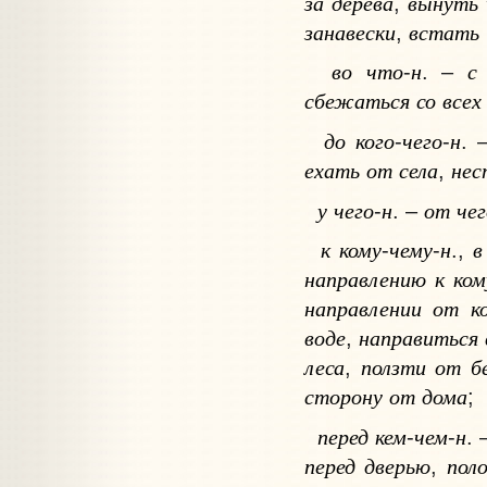
за
дерева
вынуть
,
занавески
встать
,
во
что
н
с
-
. –
сбежаться
со
всех
до
кого
чего
н
-
-
. 
ехать
от
села
нес
,
у
чего
н
от
чег
-
. –
к
кому
чему
н
в
-
-
.,
направлению
к
ком
направлении
от
к
воде
направиться
,
леса
ползти
от
б
,
сторону
от
дома
;
перед
кем
чем
н
-
-
.
перед
дверью
пол
,