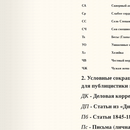
СА
Скверный а
Ср
Слабое серд
СС
Село Степан
СЧ
Сон смешног
Тх
Бесы (Глава
УО
Униженные 
Хз
Хозяйка
ЧВ
Честный во
ЧЖ
Чужая жена 
2. Условные сокр
для публицистики 
- Деловая корр
ДК
- Статьи из «Дн
ДП
- Статьи 1845-18
Пб
- Письма (лична
Пс