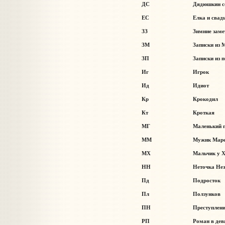
ДС
Дядюшкин с
ЕС
Елка и свад
ЗЗ
Зимние заме
ЗМ
Записки из 
ЗП
Записки из 
Иг
Игрок
Ид
Идиот
Кр
Крокодил
Кт
Кроткая
МГ
Маленький 
ММ
Мужик Мар
МХ
Мальчик у Х
НН
Неточка Не
Пд
Подросток
Пл
Ползунков
ПН
Преступлени
РП
Роман в дев