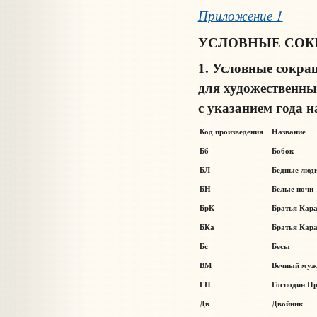
Приложение 1
УСЛОВНЫЕ СОК
1. Условные сокра
для художественны
с указанием года 
Код произведения
Название
Бб
Бобок
БЛ
Бедные люд
БН
Белые ночи
БрК
Братья Кара
БКа
Братья Кара
Бс
Бесы
ВМ
Вечный муж
ГП
Господин П
Дв
Двойник