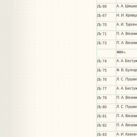
Пс
А. А. Шишко
66
Пс
Н. И. Кривц
67
Пс
А. И. Турге
70
Пс
П. А. Вязем
71
Пс
П. А. Вязем
73
1824 г.
Пс
А. А. Бесту
74
Пс
Ф. В. Булга
75
Пс
Л. С. Пушк
76
Пс
А. А. Бесту
77
Пс
П. А. Вязем
78
Пс
Л. С. Пушки
80
Пс
П. А. Вязе
81
Пс
П. А. Вязем
82
Пс
А. И. Казна
83