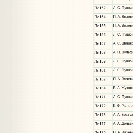
Пс
Л. С. Пушки
152
Пс
П. А. Вязе
154
Пс
П. А. Вязем
155
Пс
Л. С. Пушки
156
Пс
А. С. Шишк
157
Пс
А. Н. Вульф
158
Пс
Л. С. Пушки
159
Пс
Л. С. Пушки
161
Пс
П. А. Вязем
162
Пс
В. А. Жуков
164
Пс
Л. С. Пушк
171
Пс
К. Ф. Рыле
172
Пс
А. А. Бест
175
Пс
А. А. Дельв
177
Пс
П. А. Вязе
179