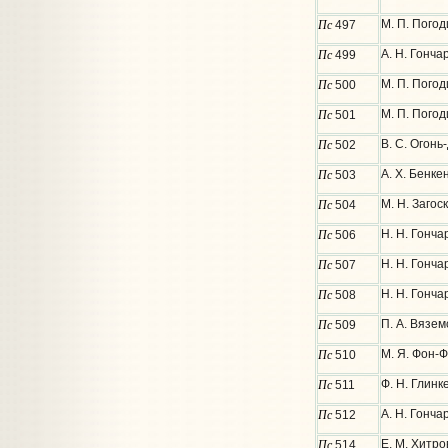
Пс
М. П. Погод
497
Пс
А. Н. Гонча
499
Пс
М. П. Пого
500
Пс
М. П. Погод
501
Пс
В. С. Огонь
502
Пс
А. Х. Бенке
503
Пс
М. Н. Загос
504
Пс
Н. Н. Гонча
506
Пс
Н. Н. Гонча
507
Пс
Н. Н. Гонча
508
Пс
П. А. Вязем
509
Пс
М. Я. Фон-Ф
510
Пс
Ф. Н. Глинке
511
Пс
А. Н. Гонча
512
Пс
Е. М. Хитро
514