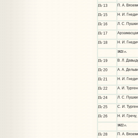
Пс
П. А. Вязем
13
Пс
Н. И. Гнеди
15
Пс
Л. С. Пушки
16
Пс
Арзамасцам,
17
Пс
Н. И. Гнеди
18
1821 г.
Пс
В. Л. Давыд
19
Пс
А. А. Дельв
20
Пс
Н. И. Гнеди
21
Пс
А. И. Турге
22
Пс
Л. С. Пушки
24
Пс
С. И. Турге
25
Пс
Н. И. Гречу
26
1822 г.
Пс
П. А. Вязем
28