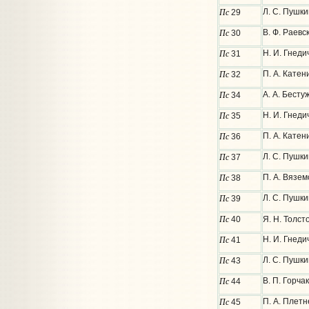
Пс
Л. С. Пушки
29
Пс
В. Ф. Раевс
30
Пс
Н. И. Гнеди
31
Пс
П. А. Катен
32
Пс
А. А. Бесту
34
Пс
Н. И. Гнеди
35
Пс
П. А. Катен
36
Пс
Л. С. Пушки
37
Пс
П. А. Вязем
38
Пс
Л. С. Пушки
39
Пс
40
Я. Н. Толст
Пс
Н. И. Гнеди
41
Пс
Л. С. Пушки
43
Пс
В. П. Горча
44
Пс
П. А. Плет
45