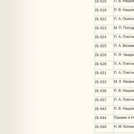
Пс
П. В. Нащок
616
Пс
П. В. Нащо
619
Пс
П. А. Осипо
622
Пс
М. П. Погод
623
Пс
П. А. Плетн
624
Пс
П. А. Вязем
625
Пс
П. Я. Чаада
626
Пс
П. А. Плетн
628
Пс
П. А. Плетн
631
Пс
М. Л. Яковл
633
Пс
П. В. Нащо
636
Пс
П. А. Плетн
637
Пс
П. В. Нащо
643
Пс
Пушкин и Н
644
Пс
Н. М. Конш
646