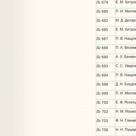
Пс
Е. М. Хитр
679
Пс
П. И. Милл
680
Пс
М. Д. Дела
682
Пс
Е. М. Хитр
685
Пс
П. В. Нащок
687
Пс
П. А. Вязем
689
Пс
А. Х. Бенк
690
Пс
С. С. Уваро
693
Пс
П. В. Нащок
694
Пс
Д. Н. Блудо
698
Пс
П. И. Милле
699
Пс
Е. Ф. Розе
700
Пс
Н. М. Языко
702
Пс
Ф. Н. Глинк
703
Пс
Н. Н. Пушки
709