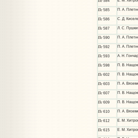
Пс
Е. М. Хитро
584
Пс
П. А. Плетн
585
Пс
С. Д. Кисел
586
Пс
Л. С. Пушки
587
Пс
П. А. Плетн
590
Пс
П. А. Плетн
592
Пс
А. Н. Гонча
593
Пс
П. В. Нащок
598
Пс
П. В. Нащок
602
Пс
П. А. Вязем
603
Пс
П. В. Нащок
607
Пс
П. В. Нащок
609
Пс
П. А. Вязем
610
Пс
Е. М. Хитр
612
Пс
Е. М. Хитро
615