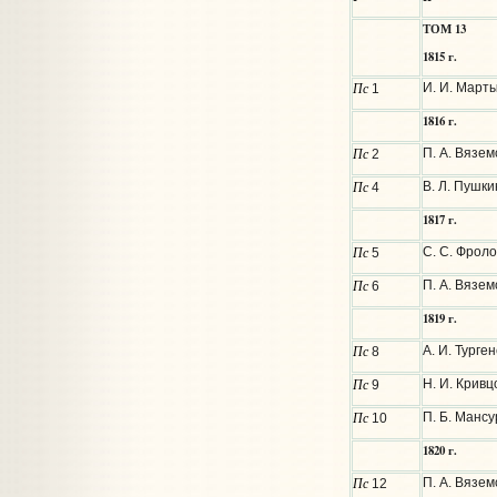
ТОМ 13
1815 г.
Пс
И. И. Март
1
1816 г.
Пс
П. А. Вязем
2
Пс
В. Л. Пушки
4
1817 г.
Пс
С. С. Фроло
5
Пс
П. А. Вязем
6
1819 г.
Пс
А. И. Турге
8
Пс
Н. И. Крив
9
Пс
П. Б. Мансу
10
1820 г.
Пс
П. А. Вязем
12