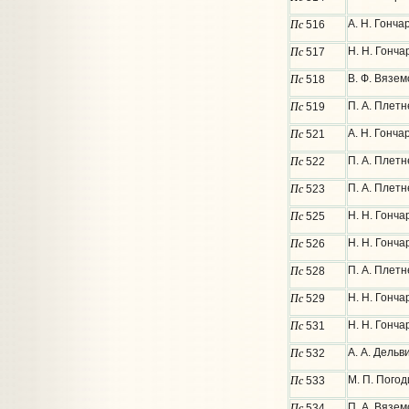
Пс
А. Н. Гонча
516
Пс
Н. Н. Гонча
517
Пс
В. Ф. Вязем
518
Пс
П. А. Плетн
519
Пс
А. Н. Гонча
521
Пс
П. А. Плетн
522
Пс
П. А. Плетн
523
Пс
Н. Н. Гонча
525
Пс
Н. Н. Гонча
526
Пс
П. А. Плетн
528
Пс
Н. Н. Гонча
529
Пс
Н. Н. Гонча
531
Пс
А. А. Дельв
532
Пс
М. П. Пого
533
Пс
П. А. Вязем
534