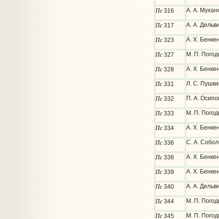
Пс
А. А. Мухан
316
Пс
А. А. Дельв
317
Пс
А. Х. Бенке
323
Пс
М. П. Погод
327
Пс
А. Х. Бенке
328
Пс
Л. С. Пушки
331
Пс
П. А. Осипо
332
Пс
М. П. Погод
333
Пс
А. Х. Бенке
334
Пс
С. А. Собол
336
Пс
А. Х. Бенке
338
Пс
А. Х. Бенке
339
Пс
А. А. Дельв
340
Пс
М. П. Погод
344
Пс
М. П. Погод
345