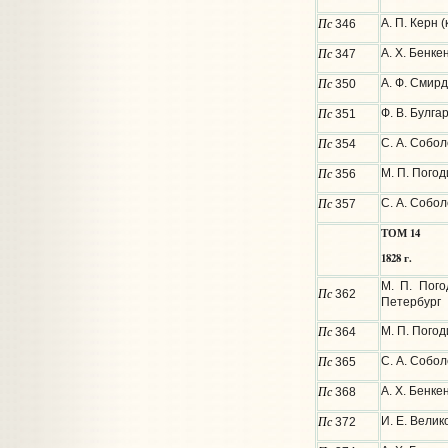
Пс
А. П. Керн 
346
Пс
А. Х. Бенке
347
Пс
А. Ф. Смирд
350
Пс
Ф. В. Булга
351
Пс
С. А. Собол
354
Пс
М. П. Погод
356
Пс
С. А. Собол
357
ТОМ 14
1828 г.
М. П. Пог
Пс
362
Петербург
Пс
М. П. Погод
364
Пс
С. А. Собо
365
Пс
А. Х. Бенке
368
Пс
И. Е. Велик
372