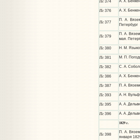
Пс
А. Х. Бенке
374
Пс
А. Х. Бенке
376
П. А. Вязе
Пс
377
Петербург
П. А. Вязе
Пс
379
мая. Петер
Пс
Н. М. Языко
380
Пс
М. П. Погод
381
Пс
С. А. Собол
382
Пс
А. Х. Бенке
386
Пс
П. А. Вязем
387
Пс
А. Н. Вульф
393
Пс
А. А. Дель
395
Пс
А. А. Дельв
396
1829 г.
П. А. Вязе
Пс
398
января 1829