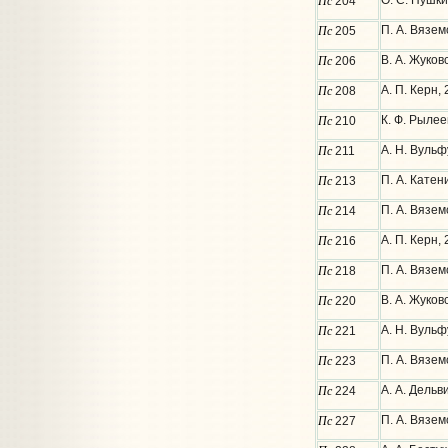
Пс
О. С. Пушки
204
Пс
П. А. Вязем
205
Пс
В. А. Жуков
206
Пс
А. П. Керн,
208
Пс
К. Ф. Рыле
210
Пс
А. Н. Вульф
211
Пс
П. А. Катен
213
Пс
П. А. Вязем
214
Пс
А. П. Керн,
216
Пс
П. А. Вязе
218
Пс
В. А. Жуков
220
Пс
А. Н. Вульф
221
Пс
П. А. Вязем
223
Пс
А. А. Дель
224
Пс
П. А. Вязе
227