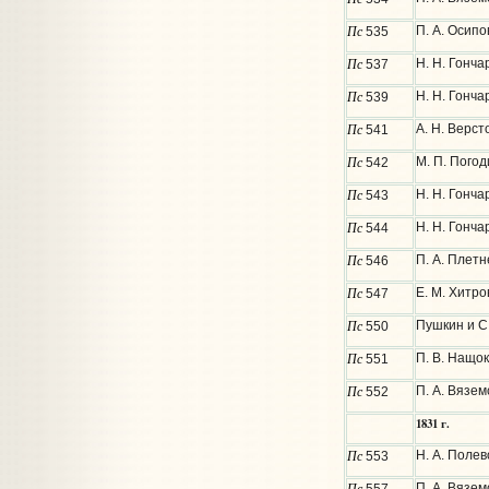
Пс
П. А. Осипо
535
Пс
Н. Н. Гонча
537
Пс
Н. Н. Гонча
539
Пс
А. Н. Верс
541
Пс
М. П. Пого
542
Пс
Н. Н. Гонча
543
Пс
Н. Н. Гонча
544
Пс
П. А. Плетн
546
Пс
Е. М. Хитро
547
Пс
Пушкин и С.
550
Пс
П. В. Нащок
551
Пс
П. А. Вязем
552
1831 г.
Пс
Н. А. Полев
553
Пс
П. А. Вязем