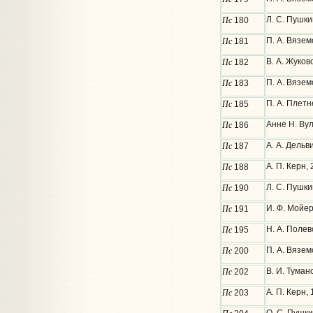
Пс
Л. С. Пушк
180
Пс
П. А. Вязе
181
Пс
В. А. Жуко
182
Пс
П. А. Вязем
183
Пс
П. А. Плетн
185
Пс
Анне Н. Ву
186
Пс
А. А. Дельв
187
Пс
А. П. Керн,
188
Пс
Л. С. Пушки
190
Пс
И. Ф. Мойе
191
Пс
Н. А. Полев
195
Пс
П. А. Вязем
200
Пс
В. И. Туман
202
Пс
А. П. Керн,
203