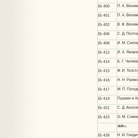
Пс
П. А. Вязем
400
Пс
П. А. Вязем
401
Пс
В. Ф. Вязем
402
Пс
С. Д. Полто
406
Пс
И. М. Снеги
408
Пс
И. А. Яковл
412
Пс
Б. Г. Чиляе
414
Пс
Ф. И. Толст
415
Пс
Н. Н. Раевс
416
Пс
М. П. Погод
417
Пс
Пушкин и А
419
Пс
С. Д. Кисел
421
Пс
О. М. Сомо
423
1830 г.
Пс
Н. И. Гнеди
428