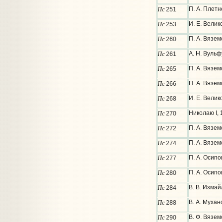
Пс
П. А. Плетн
251
Пс
И. Е. Велик
253
Пс
П. А. Вязе
260
Пс
А. Н. Вульф
261
Пс
П. А. Вязем
265
Пс
П. А. Вязем
266
Пс
И. Е. Вели
268
Пс
Николаю I,
270
Пс
П. А. Вязем
272
Пс
П. А. Вязем
274
Пс
П. А. Осипо
277
Пс
П. А. Осипо
280
Пс
В. В. Измай
284
Пс
В. А. Мухан
288
Пс
В. Ф. Вязем
290