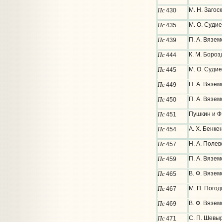
Пс
М. Н. Загос
430
Пс
М. О. Судие
435
Пс
П. А. Вязем
439
Пс
К. М. Бороз
444
Пс
М. О. Суди
445
Пс
П. А. Вязем
449
Пс
П. А. Вязем
450
Пс
Пушкин и Ф.
451
Пс
А. Х. Бенке
454
Пс
Н. А. Полев
457
Пс
П. А. Вязем
459
Пс
В. Ф. Вязем
465
Пс
М. П. Погод
467
Пс
В. Ф. Вязем
469
Пс
С. П. Шевыр
471