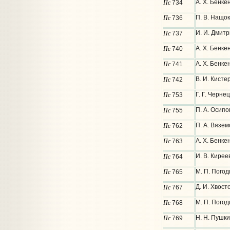
Пс
А. Х. Бенк
734
Пс
П. В. Нащо
736
Пс
И. И. Дмитр
737
Пс
А. Х. Бенк
740
Пс
А. Х. Бенк
741
Пс
В. И. Кисте
742
Пс
Г. Г. Чернец
753
Пс
П. А. Осипо
755
Пс
П. А. Вязем
762
Пс
А. Х. Бенке
763
Пс
И. В. Кирее
764
Пс
М. П. Погод
765
Пс
Д. И. Хвост
767
Пс
М. П. Пого
768
Пс
Н. Н. Пушки
769