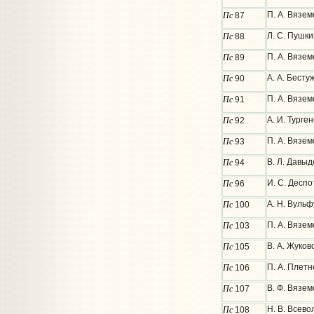
Пс
П. А. Вязем
87
Пс
Л. С. Пушки
88
Пс
П. А. Вязем
89
Пс
А. А. Бесту
90
Пс
П. А. Вязем
91
Пс
А. И. Турге
92
Пс
П. А. Вязем
93
Пс
В. Л. Давыд
94
Пс
И. С. Деспо
96
Пс
А. Н. Вульф
100
Пс
П. А. Вязем
103
Пс
В. А. Жуков
105
Пс
П. А. Плетн
106
Пс
В. Ф. Вязем
107
Пс
Н. В. Всев
108