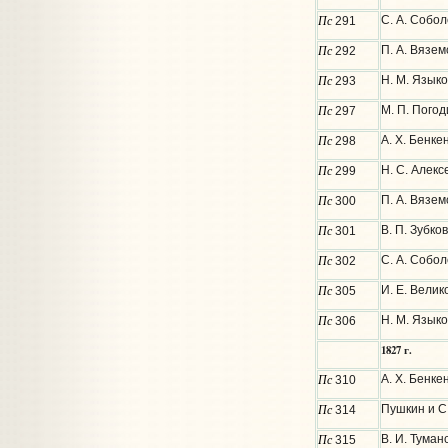
Пс
С. А. Собол
291
Пс
П. А. Вязем
292
Пс
Н. М. Языко
293
Пс
М. П. Погод
297
Пс
А. Х. Бенке
298
Пс
Н. С. Алекс
299
Пс
П. А. Вязем
300
Пс
В. П. Зубко
301
Пс
С. А. Собол
302
Пс
И. Е. Вели
305
Пс
Н. М. Языко
306
1827 г.
Пс
А. Х. Бенке
310
Пс
Пушкин и С.
314
Пс
В. И. Туман
315