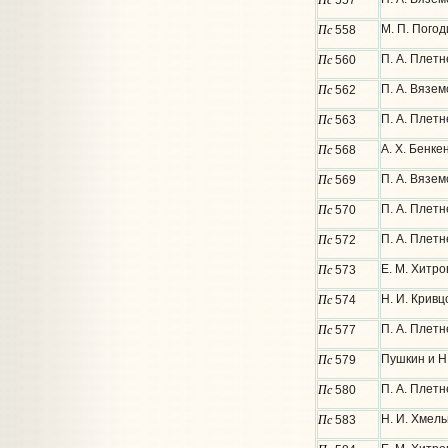
557
Пс
М. П. Погод
558
Пс
П. А. Плетн
560
Пс
П. А. Вязем
562
Пс
П. А. Плетн
563
Пс
А. Х. Бенке
568
Пс
П. А. Вязем
569
Пс
П. А. Плетн
570
Пс
П. А. Плетн
572
Пс
Е. М. Хитро
573
Пс
Н. И. Кривц
574
Пс
П. А. Плетн
577
Пс
Пушкин и Н.
579
Пс
П. А. Плетн
580
Пс
Н. И. Хмель
583