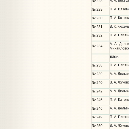
Пс
А. А. Бесту
228
Пс
П. А. Вязе
229
Пс
П. А. Катен
230
Пс
В. К. Кюхел
231
Пс
П. А. Плетн
232
А. А. Дель
Пс
234
Михайловс
1826 г.
Пс
П. А. Плетн
238
Пс
А. А. Дельв
239
Пс
В. А. Жуков
240
Пс
А. А. Дель
242
Пс
П. А. Кате
245
Пс
А. А. Дельв
246
Пс
П. А. Плетн
249
Пс
В. А. Жуков
250