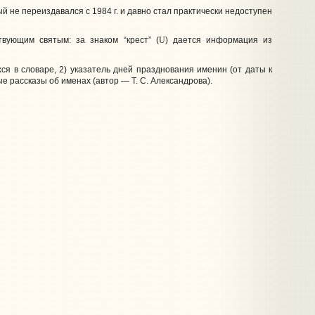
ый не переиздавался с 1984 г. и давно стал практически недоступен
вующим святым: за знаком “крест” (
U
) дается информация из
я в словаре, 2) указатель дней празднования именин (от даты к
ые рассказы об именах (автор — Т. С. Александрова).