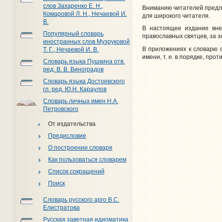
слов Захаренко Е. Н.,
Вниманию читателей предл
Комаровой Л. Н., Нечаевой И.
для широкого читателя.
В.
В настоящее издание вне
Популярный словарь
православных святцев, за зн
иностранных слов Музруковой
В приложениях к словарю с
Т. Г., Нечаевой И. В.
имени, т. е. в порядке, пр
Словарь языка Пушкина отв.
ред. В. В. Виноградов
Словарь языка Достоевского
гл. ред. Ю.Н. Караулов
Словарь личных имен Н.А.
Петровского
От издательства
Предисловие
О построении словаря
Как пользоваться словарем
Список сокращений
Поиск
Словарь русского арго В.С.
Елистратова
Русская заветная идиоматика