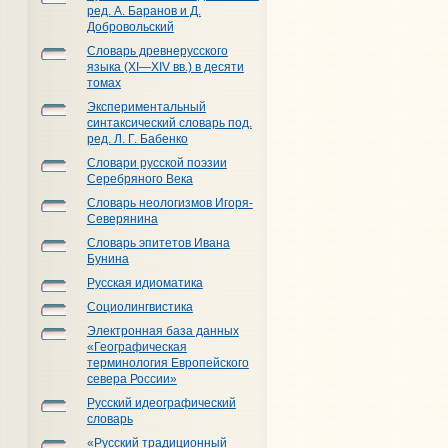
ред. А. Баранов и Д.
Добровольский
Словарь древнерусского
языка (XI—XIV вв.) в десяти
томах
Экспериментальный
синтаксический словарь под.
ред. Л. Г. Бабенко
Словари русской поэзии
Серебряного Века
Словарь неологизмов Игоря-
Северянина
Словарь эпитетов Ивана
Бунина
Русская идиоматика
Социолингвистика
Электронная база данных
«Географическая
терминология Европейского
севера России»
Русский идеографический
словарь
«Русский традиционный