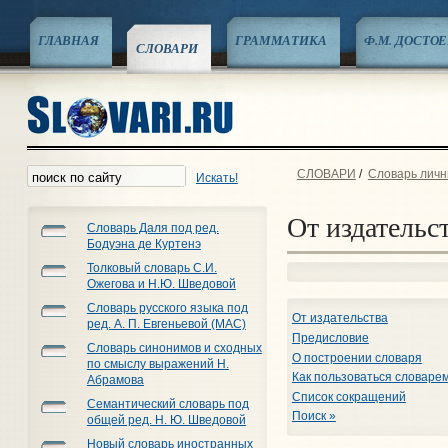
ГЛАВНАЯ
ГРАММАТИКА
Ф.М. ДОСТО
СЛОВАРИ
СЛОВАРИ
/
Словарь личн
Искать!
От издательс
Словарь Даля под ред.
Бодуэна де Куртенэ
Толковый словарь С.И.
Ожегова и Н.Ю. Шведовой
Словарь русского языка под
От издательства
ред. А. П. Евгеньевой (МАС)
Предисловие
Словарь синонимов и сходных
О построении словаря
по смыслу выражений Н.
Как пользоваться словаре
Абрамова
Список сокращений
Семантический словарь под
Поиск »
общей ред. Н. Ю. Шведовой
Новый словарь иностранных