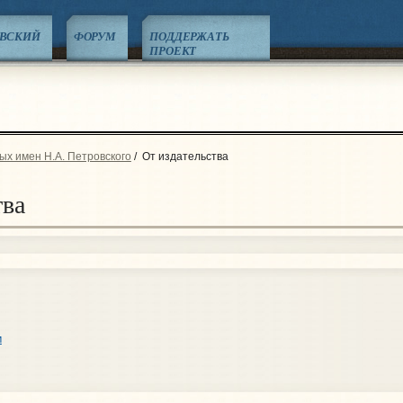
ЕВСКИЙ
ФОРУМ
ПОДДЕРЖАТЬ
ПРОЕКТ
ых имен Н.А. Петровского
/
От издательства
тва
м