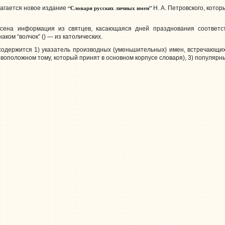
“Словаря русских личных имен”
агается новое издание
Н. А. Петровского, котор
сена информация из святцев, касающаяся дней празднования соответст
аком “волчок” () — из католических.
одержится 1) указатель производных (уменьшительных) имен, встречающихс
отивоположном тому, который принят в основном корпусе словаря), 3) популярн