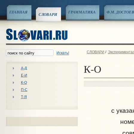
ГЛАВНАЯ
ГРАММАТИКА
Ф.М. ДОСТОЕ
СЛОВАРИ
СЛОВАРИ
/
Эксперименталь
Искать!
К-О
А-Д
Е-И
К-О
П-С
Т-Я
с указа
номе
сов