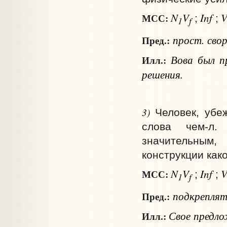
N
V
Inf
МСС:
;
;
1
f
прост.
сво
Пред.:
Вова был п
Илл.:
решения.
3)
Человек, убе
слова чем‑л. 
значительным
конструкции како
N
V
Inf
МСС:
;
;
1
f
подкрепля
Пред.:
Свое предло
Илл.: