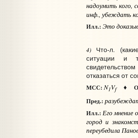
надоумить
кого
, 
инф.
, убеждать
к
Это доказыва
Илл.:
4)
Что‑л. (как
ситуации и т
свидетельством
отказаться от со
N
V
МСС:
О
♦
1
f
разубежда
Пред.:
Его мнение о
Илл.:
город и знакомс
переубедила Панов