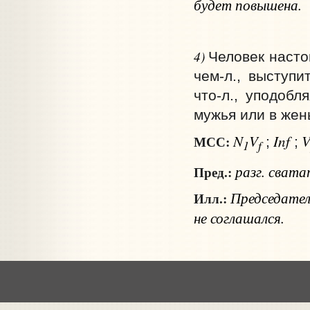
будет повышена.
4)
Человек насто
чем‑л., выступи
что‑л., уподобл
мужья или в жен
N
V
Inf
МСС:
;
;
1
f
разг.
свата
Пред.:
Председател
Илл.:
не соглашался.