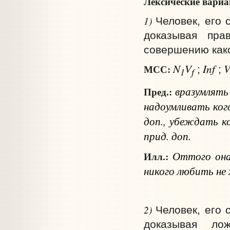
Лексические вари
1)
Человек, его 
доказывая прав
совершению како
N
V
Inf
МСС:
;
;
1
f
вразумлят
Пред.:
надоумливать
ког
доп.
, убеждать
к
прид. доп.
Оттого она и
Илл.:
никого любить не
2)
Человек, его 
доказывая лож