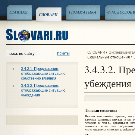
ГЛАВНАЯ
ГРАММАТИКА
Ф.М. ДОСТОЕ
СЛОВАРИ
СЛОВАРИ
/
Эксперименталь
Искать!
Социальные отношения
/
3.4.3.2. П
3.4.3.1. Предложения,
отображающие ситуацию
собственно влияния
убеждения
3.4.3.2. Предложения,
отображающие ситуацию
убеждения
Типовая семантика
Человек или какой‑л. предмет, его с
качества, различные ситуации и т.п. 
человека в чем‑л., доказывают исти
ложность чего‑л. или побуждают 
что‑л. (являются стимулом к действию)