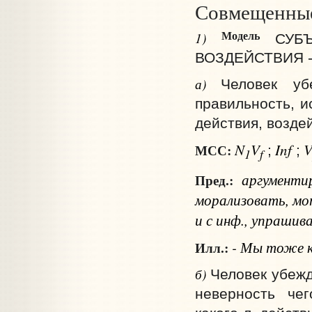
Совмещенные
М
одель
1)
СУБ
ВОЗДЕЙСТВИЯ - 
а)
Человек уб
правильность, и
действия, возде
N
V
Inf
МСС:
;
;
1
f
аргумент
Пред.:
морализовать, м
и
с инф.
, упрашив
- Мы тоже ко
Илл.:
б)
Человек убежд
неверность чег