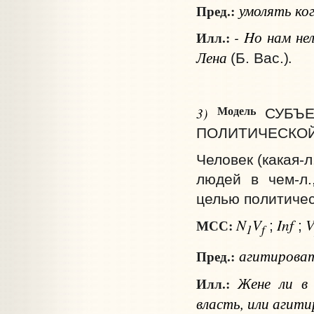
умолять
ког
Пред.:
- Hо нам нел
Илл.:
Лена
.
(Б. Вас.)
Модель
3)
СУБЪ
ПОЛИТИЧЕСКОЙ 
Человек (какая‑
людей в чем‑л.
целью политичес
N
V
Inf
МСС:
;
;
1
f
агитирова
Пред.:
Жене ли в 
Илл.:
власть, или агити