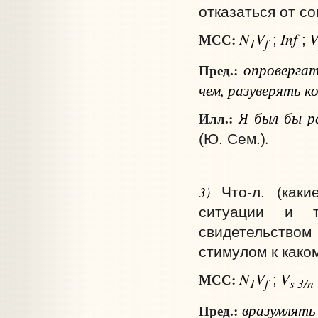
отказаться от со
N
V
Inf
МСС:
;
;
1
f
опроверга
Пред.:
чем, разуверять
к
Я был бы ра
Илл.:
.
(Ю. Сем.)
3)
Что‑л. (как
ситуации и т
свидетельством
стимулом к како
N
V
V
МСС:
;
1
f
s 3/n
вразумлят
Пред.: