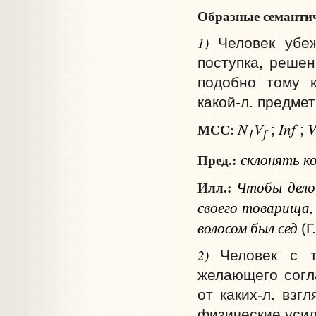
Образные семантич
1)
Человек убеж
поступка, решен
подобно тому к
какой‑л. предмет
N
V
Inf
МСС:
;
;
1
f
склонять
к
Пред.:
Чтобы дело 
Илл.:
своего товарища,
волосом был сед
(Г.
2)
Человек с т
желающего согла
от каких‑л. взг
физические усил