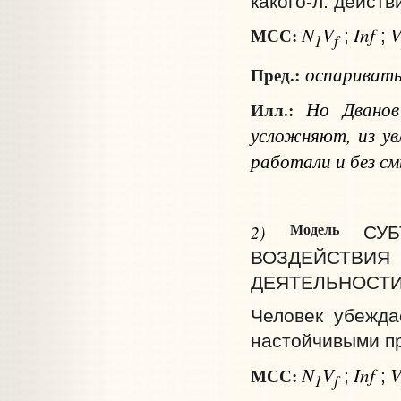
какого‑л. действ
N
V
Inf
МСС:
;
;
1
f
оспариват
Пред.:
Но Дванов 
Илл.:
усложняют, из ув
работали и без см
Модель
2)
СУ
ВОЗДЕЙСТВ
ДЕЯТЕЛЬНОСТИ -
Человек убеждае
настойчивыми п
N
V
Inf
МСС:
;
;
1
f