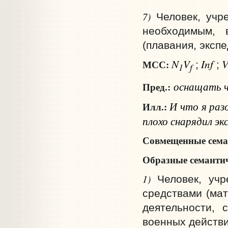
7)
Человек, учр
необходимым, 
(плавания, экспед
N
V
Inf
МСС:
;
;
1
f
оснащать
Пред.:
И что я разо
Илл.:
плохо снарядил эк
Совмещенные сема
Образные семантич
1)
Человек, учр
средствами (мат
деятельности, 
военных действи