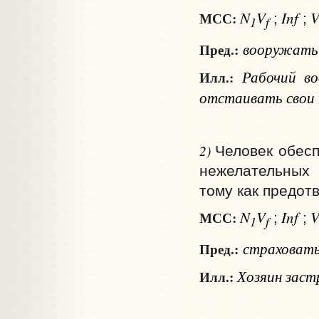
N
V
Inf
МСС:
;
;
1
f
вооружат
Пред.:
Рабочий во
Илл.:
отстаивать свои 
2)
Человек обесп
нежелательных 
тому как предот
N
V
Inf
МСС:
;
;
1
f
страховат
Пред.:
Хозяин заст
Илл.: