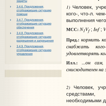
защиты
1)
Человек, учр
3.4.6. Предложения,
отображающие ситуацию
кого-, что‑л. ч
помощи
выполнения чего
3.4.7. Предложения,
отображающие ситуацию
N
V
Inf
обеспечения
МСС:
;
;
1
f
3.4.8. Предложения,
отображающие ситуацию
кормить
к
Пред.:
разрешения и запрещения
снабжать
ког
3.4.9. Предложения,
отображающие ситуацию
удовлетворять
ко
управления
...он сам,
Илл.:
снисходителен на
2)
Человек, уч
средствами, 
необходимыми д