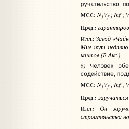
ручательство, по
N
V
Inf
МСС:
;
;
1
f
гарантиро
Пред.:
Завод «Чайка
Илл.:
Мне тут недавно
кантов (В.Акс.).
6)
Человек обе
содействие, под
N
V
Inf
МСС:
;
;
1
f
заручатьс
Пред.:
Он заручи
Илл.:
строительства но