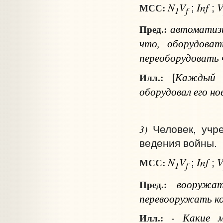
N
V
Inf
МСС:
;
;
1
f
автоматиз
Пред.:
что
, оборудова
переоборудовать
Каждый д
Илл.:
[
оборудовал его н
3)
Человек, учр
ведения войны.
N
V
Inf
МСС:
;
;
1
f
вооруж
Пред.:
перевооружать
к
- Какие ме
Илл.: