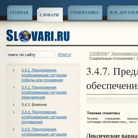
ГЛАВНАЯ
ГРАММАТИКА
Ф.М. ДОСТОЕ
СЛОВАРИ
СЛОВАРИ
/
Эксперименталь
Искать!
Социальные отношения
/
3.4.7. Пре
3.4.1. Предложения,
отображающие ситуацию
победы или поражения
обеспечени
3.4.2. Предложения,
отображающие ситуацию
принуждения
3.4.3. Влияние
3.4.4. Предложения,
Типовая семантика
отображающие ситуацию
Человек, учреждение, неодушев
подчинения
субстанция обеспечивают кого-, что‑л. 
3.4.5. Предложения,
Лексические вари
отображающие ситуацию