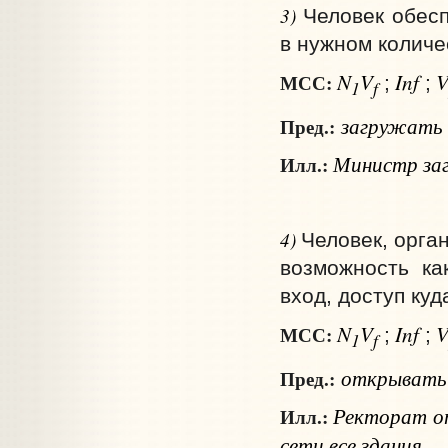
3)
Человек обесп
в нужном количе
N
V
Inf
МСС:
;
;
1
f
загружать
Пред.:
Министр заг
Илл.:
4)
Человек, орга
возможность ка
вход, доступ куд
N
V
Inf
МСС:
;
;
1
f
открыват
Пред.:
Ректорат о
Илл.:
сети все здания.