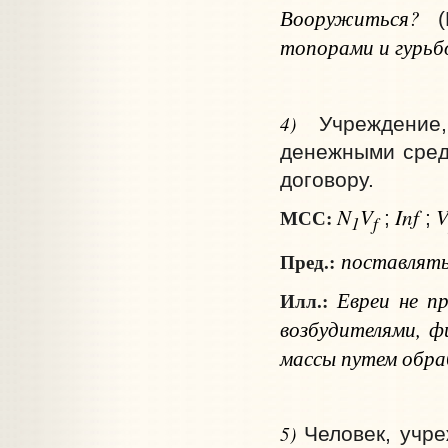
Вооружиться?
топорами и гурьб
4)
Учреждение
денежными сред
договору.
N
V
Inf
МСС:
;
;
1
f
поставлят
Пред.:
Евреи не пр
Илл.:
возбудителями, ф
массы путем обра
5)
Человек, учре