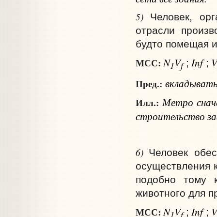
5)
Человек, орг
отрасли произв
будто помещая и
N
V
Inf
МСС:
;
;
1
f
вкладыват
Пред.:
Метро снача
Илл.:
строительство за
6)
Человек обес
осуществления к
подобно тому 
животного для пр
N
V
Inf
МСС:
;
;
1
f