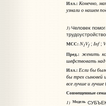
Конечно, мат
Илл.:
узнали о нашем п
3)
Человек помог
трудоустройство
N
V
Inf
МСС:
;
;
1
f
женить
к
Пред.:
шефствовать
над
Если бы было
Илл.:
бы трех сыновей и
все лучше и лучше
Совмещенные сема
Модель
1)
СУБЪЕ