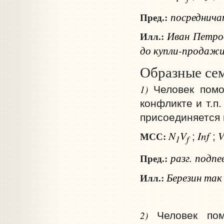
посреднич
Пред.:
Иван Петров
Илл.:
до купли-продажи
Образные се
1)
Человек помо
конфликте и т.п.
присоединяется к
N
V
Inf
МСС:
;
;
1
f
разг.
подпе
Пред.:
Березин так
Илл.:
2)
Человек пом