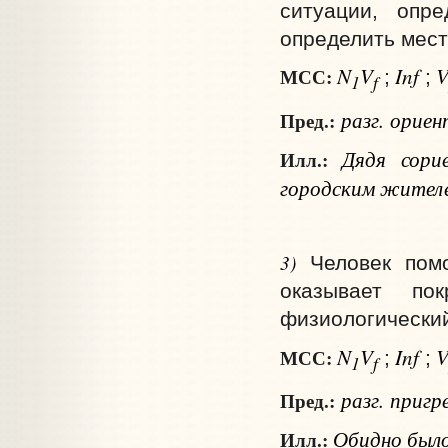
ситуации, опр
определить мес
N
V
Inf
МСС:
;
;
1
f
разг.
ориен
Пред.:
Дядя сори
Илл.:
городским жител
3)
Человек пом
оказывает пок
физиологический
N
V
Inf
МСС:
;
;
1
f
разг.
пригр
Пред.:
Обидно было:
Илл.: