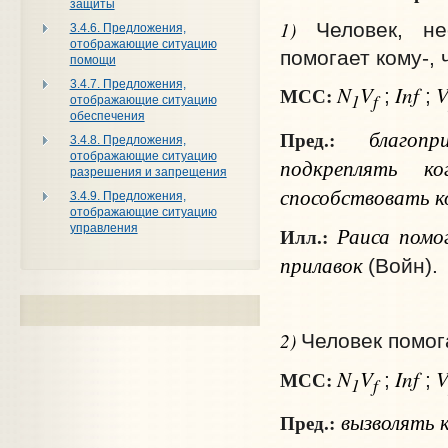
защиты
1)
Человек, н
3.4.6. Предложения,
отображающие ситуацию
помогает кому-, 
помощи
3.4.7. Предложения,
N
V
Inf
МСС:
;
;
1
f
отображающие ситуацию
обеспечения
благоп
Пред.:
3.4.8. Предложения,
отображающие ситуацию
подкреплять
ко
разрешения и запрещения
способствовать
к
3.4.9. Предложения,
отображающие ситуацию
Раиса помог
управления
Илл.:
прилавок
(Войн).
2)
Человек помог
N
V
Inf
МСС:
;
;
1
f
вызволять
Пред.: