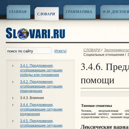
ГЛАВНАЯ
ГРАММАТИКА
Ф.М. ДОСТОЕ
СЛОВАРИ
СЛОВАРИ
/
Эксперименталь
Искать!
Социальные отношения
/
3.4.6. Пре
3.4.1. Предложения,
отображающие ситуацию
победы или поражения
помощи
3.4.2. Предложения,
отображающие ситуацию
принуждения
3.4.3. Влияние
3.4.4. Предложения,
Типовая семантика
отображающие ситуацию
Человек, неодушевленная субст
подчинения
социальный институт помогает ко
осуществлении чего‑л., оказывает под
3.4.5. Предложения,
Лексические вари
отображающие ситуацию