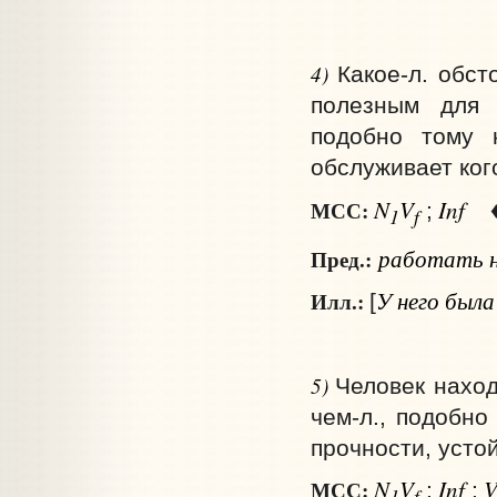
4)
Какое‑л. обст
полезным для к
подобно тому 
обслуживает ког
N
V
Inf
МСС:
;
1
f
работать
Пред.:
У него была
Илл.:
[
5)
Человек наход
чем‑л., подобно
прочности, усто
N
V
Inf
МСС:
;
;
1
f