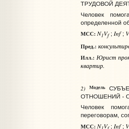
ТРУДОВОЙ ДЕЯ
Человек помог
определенной об
N
V
Inf
МСС:
;
;
1
f
консульти
Пред.:
Юрист проко
Илл.:
квартир.
Модель
2)
СУБЪ
ОТНОШЕНИЙ - 
Человек помог
переговорам, со
N
V
Inf
МСС:
;
;
1
f