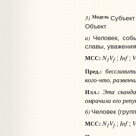
Модель
3)
Субъект
Объект
а)
Человек, соб
славы, уважения
N
V
Inf
МСС:
;
;
1
f
бесслави
Пред.:
кого-что
, развен
Эта скандал
Илл.:
омрачила его реп
б)
Человек (груп
N
V
Inf
МСС:
;
;
1
f