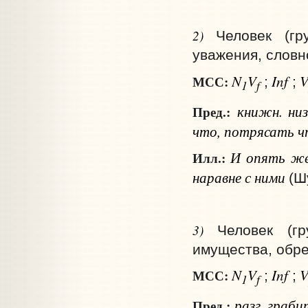
2)
Человек (гр
уважения, словн
N
V
Inf
МСС:
;
;
1
f
книжн.
ни
Пред.:
что
, потрясать
ч
И опять же:
Илл.:
наравне с ними
(Ш
3)
Человек (гр
имущества, обр
N
V
Inf
МСС:
;
;
1
f
разг.
граби
Пред.: