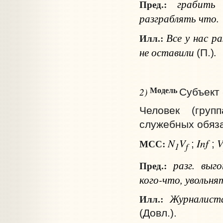
грабит
Пред.:
разграблять
что
.
Все у нас ра
Илл.:
не оставили
.
(П.)
Модель
2)
Субъект 
Человек (груп
служебных обяз
N
V
Inf
МСС:
;
;
1
f
разг.
выго
Пред.:
кого-что
, увольн
Журналиста
Илл.:
(Довл.).