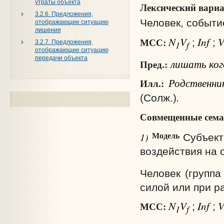
утраты объекта
Лексический вариа
3.2.6. Предложения,
Человек, событие
отображающие ситуацию
лишения
N
V
Inf
МСС:
;
;
3.2.7. Предложения,
1
f
отображающие ситуацию
передачи объекта
лишать
ко
Пред.:
Родственник
Илл.:
.
(Солж.)
Совмещенные сема
Модель
1)
Субъект
воздействия на 
Человек (группа
силой или при р
N
V
Inf
МСС:
;
;
1
f