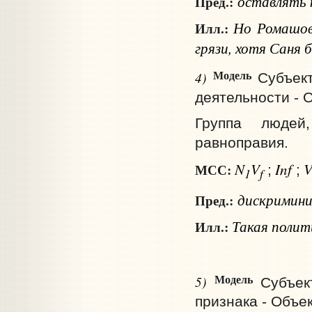
оставлять
Пред.:
Но Ромашов н
Илл.:
грязи, хотя Саня б
Модель
4)
Субъек
деятельности - 
Группа людей,
равноправия.
N
V
Inf
МСС:
;
;
1
f
дискримин
Пред.:
Такая полит
Илл.:
Модель
5)
Субъек
признака - Объе