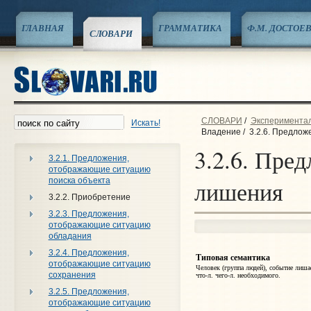
ГЛАВНАЯ
ГРАММАТИКА
Ф.М. ДОСТОЕ
СЛОВАРИ
СЛОВАРИ
/
Эксперименталь
Искать!
Владение
/
3.2.6. Предло
3.2.6. Пре
3.2.1. Предложения,
отображающие ситуацию
поиска объекта
лишения
3.2.2. Приобретение
3.2.3. Предложения,
отображающие ситуацию
обладания
3.2.4. Предложения,
Типовая семантика
отображающие ситуацию
Человек (группа людей), событие лишае
сохранения
что‑л. чего‑л. необходимого.
3.2.5. Предложения,
отображающие ситуацию