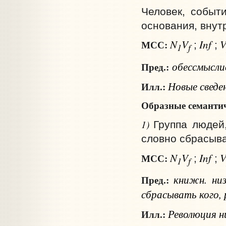
Человек, событи
основания, внут
N
V
Inf
МСС:
;
;
1
f
обессмысл
Пред.:
Новые сведен
Илл.:
Образные семантич
1)
Группа людей,
словно сбрасыва
N
V
Inf
МСС:
;
;
1
f
книжн.
ни
Пред.:
сбрасывать
кого
,
Революция ни
Илл.: