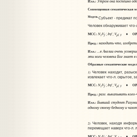
Утром она поспешно одела
Илл.:
Совмещенная семантическая м
Модель
Субъект - предикат п
Человек обнаруживает что‑
N
V
Inf
V
МСС:
ОР
;
;
♦
1
f
pl 3
находить
что
, изобре
Пред.:
...в Англии очень усове
Илл.:
эти ноги человека Бог знает в 
Образные семантические моде
1)
Человек находит, разыск
извлекает что‑л. скрытое, 
N
V
Inf
V
МСС
:
ОР
;
;
♦
1
f
pl 3
разг.
выкапывать
кого-
Пред.:
Бывший студент Разумих
Илл.:
одному своему бедному и чахо
2)
Человек, находя информ
перемещает наверх что‑л. 
N
V
Inf
V
МСС
:
ОР
;
;
♦