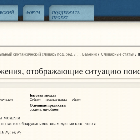
ЕВСКИЙ
ФОРУМ
ПОДДЕРЖАТЬ
ПРОЕКТ
ьный синтаксический словарь под. ред. Л. Г. Бабенко
/
Словарные статьи
/
I
ожения, отображающие ситуацию поис
Базовая модель
езультате
Субъект — предикат поиска — объект
Основные предикаты
искать, находить
ы модели
 пытается обнаружить местонахождение кого-, чего‑л.
N
(в) N
П:
;
4
6