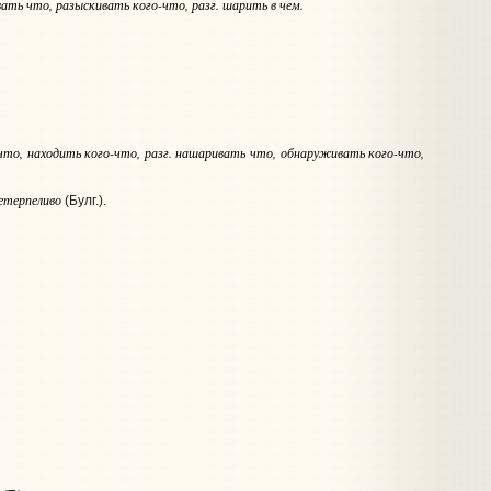
вать
что
, разыскивать
кого-что
,
разг.
шарить
в чем
.
что
, находить
кого-что
,
разг.
нашаривать
что
, обнаруживать
кого-что
,
етерпеливо
(Булг.).