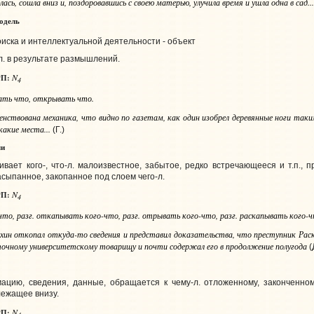
сь, сошла вниз и, поздоровавшись с своею матерью, улучила время и ушла одна в сад..
одель
оиска и интеллектуальной деятельности - объект
л. в результате размышлений.
N
П:
4
тать
что
, открывать
что
.
ршенствована механика, что видно по газетам, как один изобрел деревянные ноги та
какие места...
(Г.)
ли
ивает кого-, что‑л. малоизвестное, забытое, редко встречающееся и т.п., 
засыпанное, закопанное под слоем чего‑л.
N
П:
4
что
,
разг.
откапывать
кого-что
,
разг.
отрывать
кого-что
,
разг.
раскапывать
кого-
ин откопал откуда-то сведения и представил доказательства, что преступник Раско
точному университетскому товарищу и почти содержал его в продолжение полугода
(
ацию, сведения, данные, обращается к чему‑л. отложенному, законченному
лежащее внизу.
N
П: