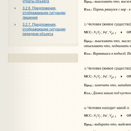
выискивать
что
, высл
утраты объекта
Пред.:
3.2.6. Предложения,
Парень рванулся с нар - к
Илл.:
отображающие ситуацию
лишения
2)
Человек (живое существо) 
3.2.7. Предложения,
отображающие ситуацию
N
V
Inf
V
МСС:
ОР
;
;
♦
1
f
pl 3
передачи объекта
выискивать
что
, высл
Пред.:
отыскивать
что
, поднимать
Ворвавшись в подъезд, И
Илл.:
3)
Человек (живое существо)
N
V
Inf
V
МСС:
ОР
;
;
♦
1
f
pl 3
замечать
что
, напада
Пред.:
Дамка нашла под кустом 
Илл.:
4)
Человек находит какой‑л.
N
V
Inf
V
МСС:
ОР
;
;
♦
1
f
pl 3
выбирать
что
, выделя
Пред.: