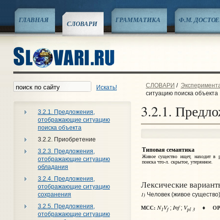
ГЛАВНАЯ
ГРАММАТИКА
Ф.М. ДОСТО
СЛОВАРИ
СЛОВАРИ
/
Экспериментал
Искать!
ситуацию поиска объекта
3.2.1. Предл
3.2.1. Предложения,
отображающие ситуацию
поиска объекта
3.2.2. Приобретение
Типовая семантика
3.2.3. Предложения,
Живое существо ищет, находит в р
отображающие ситуацию
поиска что‑л. скрытое, утерянное.
обладания
3.2.4. Предложения,
Лексические вариант
отображающие ситуацию
1)
сохранения
Человек (живое существо)
3.2.5. Предложения,
N
V
Inf
V
МСС:
ОР
;
;
♦
1
f
pl 3
отображающие ситуацию