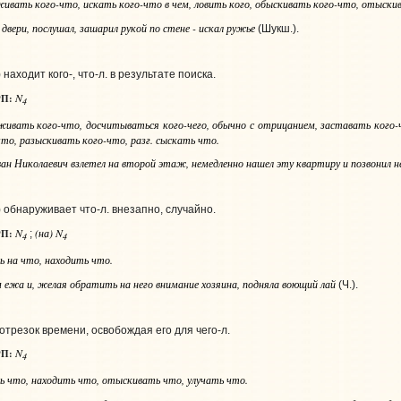
еживать
кого-что
, искать
кого-что в чем
, ловить
кого
, обыскивать
кого-что
, отыски
 двери, послушал, зашарил рукой по стене - искал ружье
(Шукш.).
находит кого-, что‑л. в результате поиска.
N
П:
4
еживать
кого-что
, досчитываться
кого-чего, обычно с отрицанием
, заставать
кого-
что
, разыскивать
кого-что
,
разг.
сыскать
что
.
ван Николаевич взлетел на второй этаж, немедленно нашел эту квартиру и позвонил н
 обнаруживает что‑л. внезапно, случайно.
N
(на) N
П:
;
4
4
ть
на что
, находить
что
.
ежа и, желая обратить на него внимание хозяина, подняла воющий лай
(Ч.).
 отрезок времени, освобождая его для чего‑л.
N
П:
4
ть
что
, находить
что
, отыскивать
что
, улучать
что
.