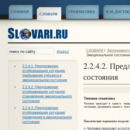
ГЛАВНАЯ
ГРАММАТИКА
Ф.М. ДОСТО
СЛОВАРИ
СЛОВАРИ
/
Экспериментал
Искать!
Эмоциональное состояни
2.2.4.2. Пре
2.2.4.1. Предложения,
отображающие ситуацию
состояния
пребывания субъекта в
эмоциональном состоянии
2.2.4.2. Предложения,
отображающие ситуацию
становления эмоционального
Типовая семантика
состояния
Человек приходит в какое‑л. эмоц
состояние, проникаясь каким‑л. чувс
2.2.4.3. Предложения,
отображающие ситуацию
приведения в эмоциональное
Лексические варианты модели
состояние
1)
Человек приходит в сост