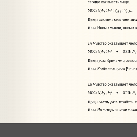
сердце как вместилище.
N
V
Inf
V
V
МСС:
;
;
;
1
f
pl 3
s 3/n
заливать
кого-что
, за
Пред.:
Илл.:
Новые мысли, новые в
11)
Чувство охватывает чело
N
V
Inf
N
МСС:
ОРП:
;
♦
1
f
4
разг.
брать
что
, завла
Пред.:
Когда взглянул он
Илл.:
[Чичи
12)
Чувство охватывает челов
N
V
Inf
N
МСС:
ОРП:
;
♦
1
f
4
залечь,
разг.
находить
н
Пред.:
Но теперь на меня така
Илл.: