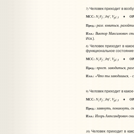
7)
Человек приходит в возбу
N
V
Inf
V
МСС:
ОР
;
;
♦
1
f
pl 3
разг.
взвиться, разойти
Пред.:
Виктор Максимович ста
Илл.:
.
Иск.)
8)
Человек приходит в како
функциональное состояние
N
V
Inf
V
МСС:
ОР
;
;
♦
1
f
pl 3
прост.
заводиться,
разг
Пред.:
«Что ты заводишься, - с
Илл.:
9)
Человек приходит в како
N
V
Inf
V
МСС:
ОР
;
;
♦
1
f
pl 3
завянуть, поникнуть, с
Пред.:
Игорь Александрович сник
Илл.:
10)
Человек приходит в как