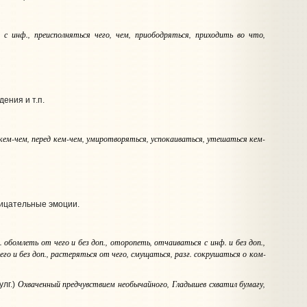
 с инф.
, преисполняться
чего, чем
, приободряться, приходить
во что
,
ения и т.п.
 кем-чем, перед кем-чем
, умиротворяться, успокаиваться, утешаться
кем-
рицательные эмоции.
.
обомлеть
от чего и без доп.
, оторопеть, отчаиваться
с инф. и без доп.
,
его и без доп.
, растеряться
от чего
, смущаться,
разг.
сокрушаться
о ком-
Охваченный предчувствием необычайного, Гладышев схватил бумагу,
улг.)