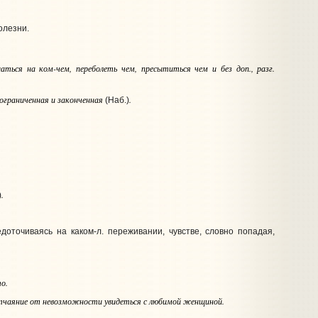
олезни.
аться
на ком-чем
, переболеть
чем
, пресытиться
чем и без доп.
,
разг.
 ограниченная и законченная
.
(Наб.)
.
)
доточиваясь на каком‑л. переживании, чувстве, словно попадая,
то
.
 отчаяние от невозможности увидеться с любимой женщиной.