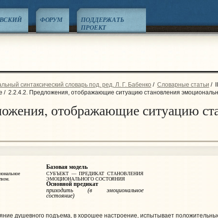
ЕВСКИЙ
ФОРУМ
ПОДДЕРЖАТЬ
ПРОЕКТ
ьный синтаксический словарь под. ред. Л. Г. Бабенко
/
Словарные статьи
/
I
е
/
2.2.4.2. Предложения, отображающие ситуацию становления эмоциональн
дложения, отображающие ситуацию ст
Базовая модель
иональное
СУБЪЕКТ — ПРЕДИКАТ СТАНОВЛЕНИЯ
твом.
ЭМОЦИОНАЛЬНОГО СОСТОЯНИЯ
Основной предикат
приходить (в эмоциональное
состояние)
ояние душевного подъема, в хорошее настроение, испытывает положительны