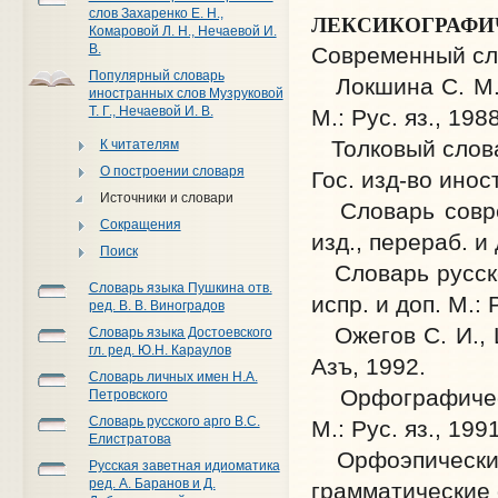
слов Захаренко Е. Н.,
ЛЕКСИКОГРАФИ
Комаровой Л. Н., Нечаевой И.
В.
Современный сло
Популярный словарь
Локшина С. М. К
иностранных слов Музруковой
Т. Г., Нечаевой И. В.
М.: Рус. яз., 1988
Толковый словарь
К читателям
О построении словаря
Гос. изд-во ино
Источники и словари
Словарь совреме
Сокращения
изд., перераб. и 
Поиск
Словарь русского
Словарь языка Пушкина отв.
испр. и доп. М.: 
ред. В. В. Виноградов
Ожегов С. И., Ш
Словарь языка Достоевского
гл. ред. Ю.Н. Караулов
Азъ, 1992.
Словарь личных имен Н.А.
Орфографический
Петровского
Словарь русского арго В.С.
М.: Рус. яз., 1991
Елистратова
Орфоэпический 
Русская заветная идиоматика
ред. А. Баранов и Д.
грамматические ф