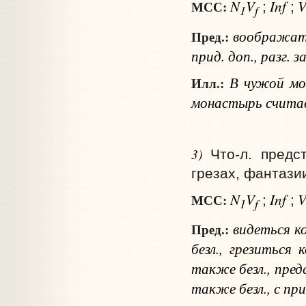
N
V
Inf
МСС:
;
;
1
f
воображат
Пред.:
прид. доп.
,
разг.
з
В чужой мо
Илл.:
монастырь считае
3)
Что‑л. предс
грезах, фантази
N
V
Inf
МСС:
;
;
1
f
видеться
к
Пред.:
безл.,
грезиться
к
также безл.
, пре
также
безл., с пр