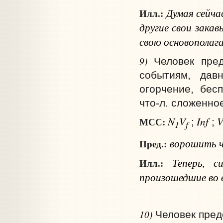
Думая сейча
Илл.:
другие свои зака
свою основопола
9)
Человек пред
событиям, да
огорчение, бес
что‑л. сложенно
N
V
Inf
МСС:
;
;
1
f
ворошить
Пред.:
Теперь, 
Илл.:
произошедшие во в
10)
Человек пред