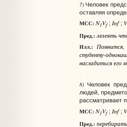
7)
Человек предс
оставляя опреде
N
V
Inf
МСС:
;
;
1
f
лелеять
чт
Пред.:
Помнится,
Илл.:
студенту-однока
насладиться его 
8)
Человек пред
людей, предмето
рассматривает п
N
V
Inf
МСС:
;
;
1
f
перебират
Пред.: