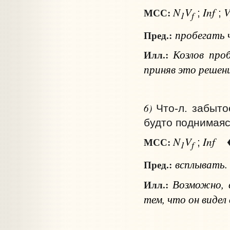
N
V
Inf
МСС:
;
;
1
f
пробегать
Пред.:
Козлов про
Илл.:
приняв это решени
6)
Что‑л. забыто
будто поднимаясь
N
V
Inf
МСС:
;
1
f
всплывать.
Пред.:
Возможно, 
Илл.:
тем, что он видел