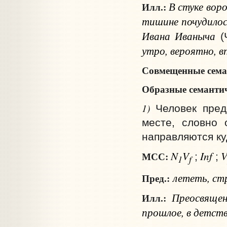
В стуке воро
Илл.:
тишине почудилос
Ивана Иваныча
(
утро, вероятно, вп
Совмещенные сема
Образные семантич
1)
Человек пред
месте, словно 
направляются ку
N
V
Inf
МСС:
;
;
1
f
лететь, с
Пред.:
Преосвящен
Илл.:
прошлое, в детст