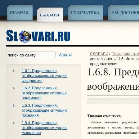
ГЛАВНАЯ
ГРАММАТИКА
Ф.М. ДОСТОЕ
СЛОВАРИ
СЛОВАРИ
/
Эксперименталь
Искать!
деятельность
/
1.6. Интел
предположения
1.6.8. Пре
1.6.1. Предложения,
отображающие ситуацию
восприятия
воображени
1.6.2. Предложения,
отображающие ситуацию
понимания
1.6.3. Предложения,
отображающие ситуацию
познания
Типовая семантика
Человек мысленно представляет 
1.6.4. Предложения,
воспринимает в мыслях, мечтах, фа
отображающие ситуацию
мышления
предполагая, догадываясь, воображая 