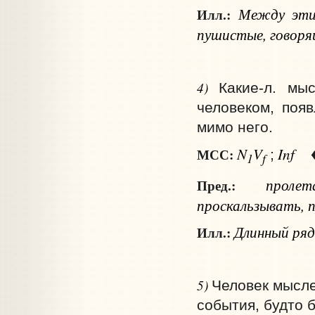
Между этим
Илл.:
пушистые, говорящ
4)
Какие‑л. мы
человеком, появ
мимо него.
N
V
Inf
МСС:
;
1
f
проле
Пред.:
проскальзывать, 
Длинный ряд
Илл.:
5)
Человек мысле
события, будто 