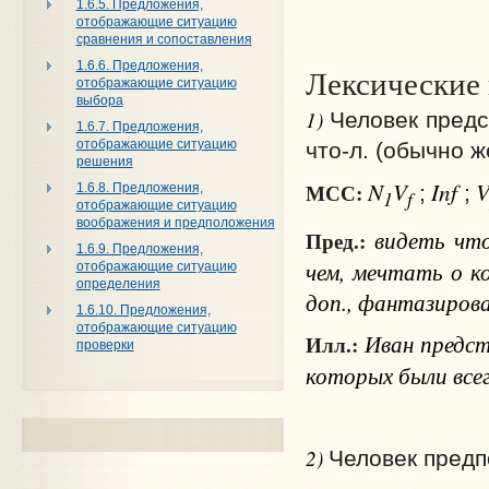
1.6.5. Предложения,
отображающие ситуацию
сравнения и сопоставления
1.6.6. Предложения,
Лексические
отображающие ситуацию
выбора
1)
Человек предс
1.6.7. Предложения,
отображающие ситуацию
что‑л. (обычно ж
решения
N
V
Inf
МСС:
1.6.8. Предложения,
;
;
1
f
отображающие ситуацию
воображения и предположения
видеть
чт
Пред.:
1.6.9. Предложения,
чем
, мечтать
о к
отображающие ситуацию
определения
доп.
, фантазиров
1.6.10. Предложения,
отображающие ситуацию
Иван предста
Илл.:
проверки
которых были всег
2)
Человек предпо