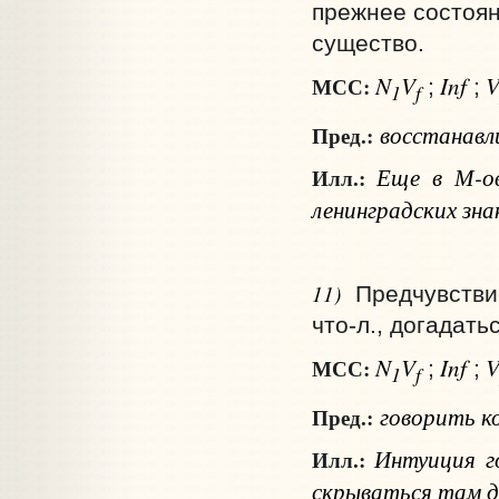
прежнее состоян
существо.
N
V
Inf
МСС:
;
;
1
f
восстанав
Пред.:
Еще в М-о
Илл.:
ленинградских зн
11)
Предчувстви
что‑л., догадать
N
V
Inf
МСС:
;
;
1
f
говорить
к
Пред.:
Интуиция г
Илл.:
скрываться там д