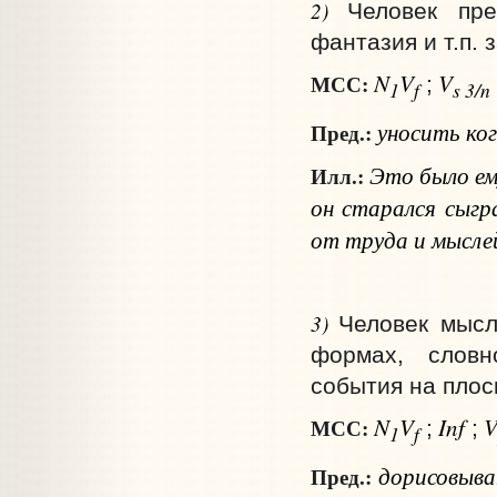
2)
Человек пре
фантазия и т.п. 
N
V
V
МСС:
;
1
f
s 3/n
уносить
ко
Пред.:
Это было ему
Илл.:
он старался сыгра
от труда и мысл
3)
Человек мысле
формах, словн
события на плоск
N
V
Inf
МСС:
;
;
1
f
дорисовыв
Пред.: