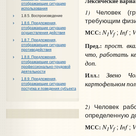
Лексические вари
отображающие ситуацию
использования
1)
Человек (г
1.8.5. Воспроизведение
требующим физич
1.8.6. Предложения,
отображающие ситуацию
N
V
Inf
МСС:
;
;
1
f
осуществления действия
1.8.7. Предложения,
прост.
вка
Пред.:
отображающие ситуацию
противодействия
что
, работать
к
1.8.8. Предложения,
доп.
отображающие ситуацию
профессионально-трудовой
деятельности
Звено Чон
Илл.:
1.8.9. Предложения,
картофельном по
отображающие ситуацию
поступка и поведения субъекта
2)
Человек раб
определенную до
N
V
Inf
МСС:
;
;
1
f