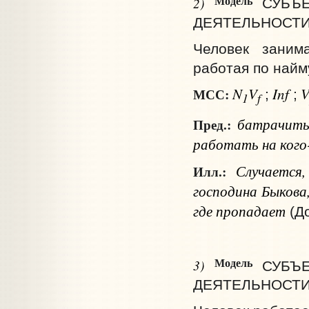
Модель
2)
СУБЪ
ДЕЯТЕЛЬНОСТИ
Человек занима
работая по найм
N
V
Inf
МСС:
;
;
1
f
батрачить
Пред.:
работать
на ког
Случается,
Илл.:
господина Быкова
где пропадает
(До
Модель
3)
СУБЪ
ДЕЯТЕЛЬНОСТИ