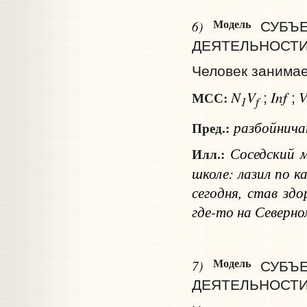
Модель
6)
СУБЪ
ДЕЯТЕЛЬНОСТИ
Человек занимае
N
V
Inf
МСС:
;
;
1
f
разбойнича
Пред.:
Соседский м
Илл.:
школе: лазил по к
сегодня, став зд
где-то на Северно
Модель
7)
СУБЪ
ДЕЯТЕЛЬНОСТИ и