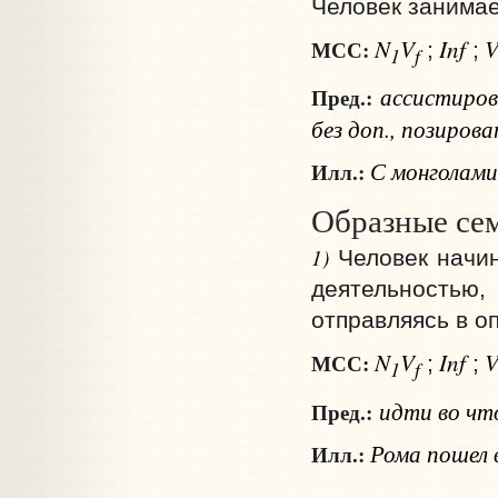
Человек занимае
N
V
Inf
МСС:
;
;
1
f
ассистиро
Пред.:
без доп.
, позиров
С монголами
Илл.:
Образные се
1)
Человек начи
деятельностью
отправляясь в о
N
V
Inf
МСС:
;
;
1
f
идти
во чт
Пред.:
Рома пошел 
Илл.: