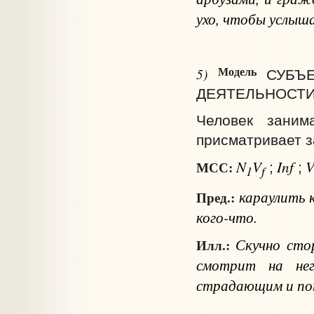
ухо, чтобы услы
Модель
5)
СУБЪ
ДЕЯТЕЛЬНОСТИ
Человек занима
присматривает з
N
V
Inf
МСС:
;
;
1
f
караулить
Пред.:
кого-что
.
Скучно стор
Илл.:
смотрит на него
страдающим и п