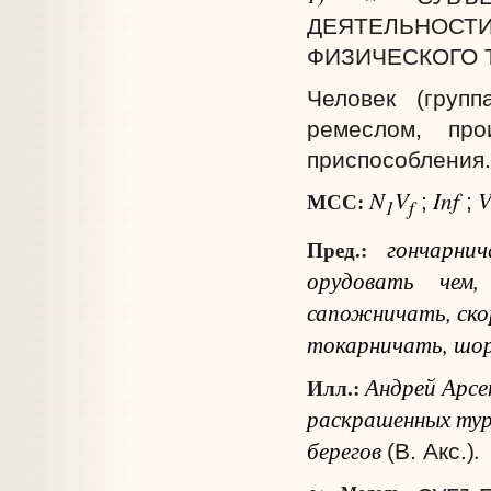
ДЕЯТЕЛЬНОС
ФИЗИЧЕСКОГО 
Человек (групп
ремеслом, про
приспособления.
N
V
Inf
МСС:
;
;
1
f
гончарни
Пред.:
орудовать
чем
,
сапожничать, ско
токарничать, шо
Андрей Арсен
Илл.:
раскрашенных тур
берегов
.
(В. Акс.)