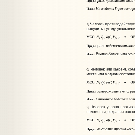
разг.
проваливать
кого
Пред.:
На выборах Горюнова про
Илл.:
5)
Человек противодействуе
вынудить к уходу, увольнен
N
V
Inf
V
МСС:
ОР
;
;
♦
1
f
pl 3
подсиживать
ког
Пред.:
разг.
Ректор боялся, что его 
Илл.:
6)
Человек или какое‑л. со
месте или в одном состоян
N
V
Inf
V
МСС:
ОР
;
;
♦
1
f
pl 3
замораживать
что
,
раз
Пред.:
Стихийное бедствие зат
Илл.:
7)
Человек упорно противод
положении, сохраняя равно
N
V
Inf
V
МСС:
ОР
;
;
♦
1
f
pl 3
выстоять
против кого-
Пред.: