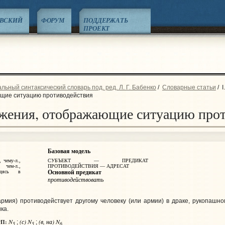
ЕВСКИЙ
ФОРУМ
ПОДДЕРЖАТЬ
ПРОЕКТ
ьный синтаксический словарь под. ред. Л. Г. Бабенко
/
Словарные статьи
/
I
щие ситуацию противодействия
ожения, отображающие ситуацию про
Базовая модель
, чему‑л.,
СУБЪЕКТ — ПРЕДИКАТ
 чем‑л.,
ПРОТИВОДЕЙСТВИЯ — АДРЕСАТ
одясь в
Основной предикат
противодействовать
рмия) противодействует другому человеку (или армии) в драке, рукопашно
ка.
N
(с) N
(в, на) N
П:
;
;
5
5
6