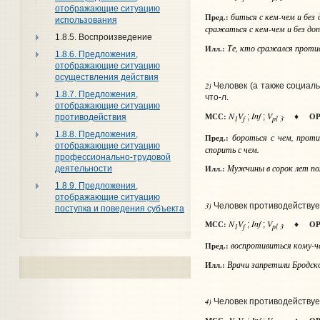
отображающие ситуацию
биться
с кем-чем и без 
Пред.:
использования
сражаться
с кем-чем и без доп
1.8.5. Воспроизведение
Те, кто сражался проти
Илл.:
1.8.6. Предложения,
отображающие ситуацию
осуществления действия
2)
Человек (а также социаль
1.8.7. Предложения,
что‑л.
отображающие ситуацию
N
V
Inf
V
МСС:
ОР
;
;
♦
противодействия
1
f
pl 3
1.8.8. Предложения,
бороться
с чем, проти
Пред.:
отображающие ситуацию
спорить
с чем
.
профессионально-трудовой
Мужчины в сорок лет пох
Илл.:
деятельности
1.8.9. Предложения,
отображающие ситуацию
3)
Человек противодействует 
поступка и поведения субъекта
N
V
Inf
V
МСС:
ОР
;
;
♦
1
f
pl 3
воспротивиться
кому-че
Пред.:
Врачи запретили Бродск
Илл.:
4)
Человек противодействует
N
V
Inf
V