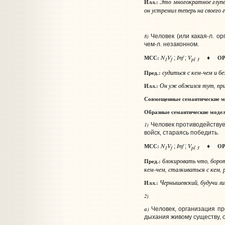
Это многократное глупен
Илл.:
он устремил теперь на своего
8)
Человек (или какая‑л. о
чем‑л. незаконном.
N
V
Inf
V
МСС:
ОР
;
;
♦
1
f
pl 3
судиться
с кем-чем
и бе
Пред.:
Он уж обжился тут, привы
Илл.:
Совмещенные семантические м
Образные семантические моде
1)
Человек противодействует
войск, стараясь победить.
N
V
Inf
V
МСС:
ОР
;
;
♦
1
f
pl 3
блокировать
что
, боро
Пред.:
кем-чем
, сталкиваться
с кем
,
Чернышевский, будучи ли
Илл.:
2)
а)
Человек, организация пр
дыхания живому существу, 