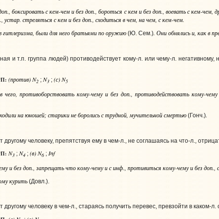
доп.
, боксировать
с кем-чем и без доп.
, бороться
с кем и без доп.
, воевать
с кем-чем
, 
.
,
устар
. стреляться
с кем и без доп.
, сходиться
в чем, на чем, с кем-чем
.
в гитлеризма, были для него братьями по оружию
. Они обнялись и, как в п
(Ю. Сем.)
ная и т.п. группа людей) противодействует кому­‑л. или
чему‑л. негативному, 
(против) N
N
(с) N
П:
;
;
2
3
5
в чего
, противоборствовать
кому-чему и без доп.
, противодействовать
кому-чему 
одили на юношей; старики не боролись с трудной, мучительной смертью
.
(Гонч.)
другому человеку, препятствуя ему в чем‑л., не соглашаясь на что‑л., отрицате
N
N
(в) N
Inf
П:
;
;
;
3
4
6
му и без доп.
, запрещать
что кому-чему и с инф.
, противиться
кому-чему и без доп.
,
ому курить
(Довл.).
 другому человеку в чем‑л., стараясь получить перевес, превзойти в каком‑л.
(с) N
(в) N