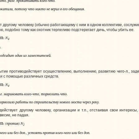
-что
,
разг.
прокатывать
кого-что
.
катили, потому что никто не верил в его обещания.
т другому человеку (обычно работающему с ним в одном коллективе, сослужи
ию, подобно тому как охотник терпеливо подстерегает дичь, чтобы убить ее.
N
П:
4
о
.
подсидит один из заместителей.
бытие противодействует осуществлению, выполнению, развитию чего‑л., заде
ии с помощью различных средств.
N
П:
4
г.
мариновать
кого-что
, тормозить
что
.
ормозило работы по строительству нового моста через реку.
ействует другому человеку, организации и т.п., отстаивая свои интересы
весие, не падая.
(против) N
П:
2
чего или без доп
., устоять
против кого-чего или без доп
.