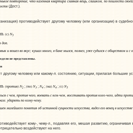
ькое повторение, что казенная квартира славная вещь, слишком, по пошлости своей
 гостя
.
(Дост.)
рганизация) противодействует другому человеку (или организации) в судебн
(с) N
П:
5
з доп.
к и вошел во вкус; кушал много, в бане мылся, полнел, уже судился с обществом и с 
одели
не представлены.
ли
 другому человеку или какому‑л. состоянию, ситуации, прилагая большие уси
(против) N
(по) N
N
(на) N
(с) N
П:
;
;
;
;
2
3
4
4
5
ться
с чем, против чего
, воевать
с кем-чем
, восставать
против кого-чего
, идти
проти
разг.
ударять
по кому-чему
.
шен малейшего понятия об истинной сущности искусства, видел его венец в искусстве
отиводействует кому-, чему‑л., подавляя его, мешая развитию, ограничивая 
отрицательно воздействуют на него.