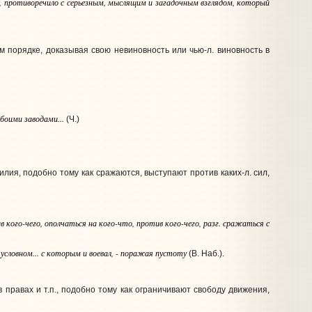
, противоречило с серьезным, мыслящим и загадочным взглядом, который
ом порядке, доказывая свою невиновность или чью‑л. виновность в
обоими заводами...
(Ч.)
лия, подобно тому как сражаются, выступают против каких‑л. сил,
в кого-чего
, ополчаться
на кого-что
,
против кого-чего
,
разг.
сражаться
с
 условном... с которым и воевал, - поражая пустоту
(В. Наб.).
в правах и т.п., подобно тому как ограничивают свободу движения,