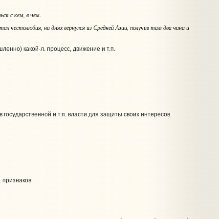
ться
с кем, в чем
.
чтах честолюбия, на днях вернулся из Средней Азии, получив там два чина и
енно) какой‑л. процесс, движение и т.п.
 государственной и т.п. власти для защиты своих интересов.
. признаков.