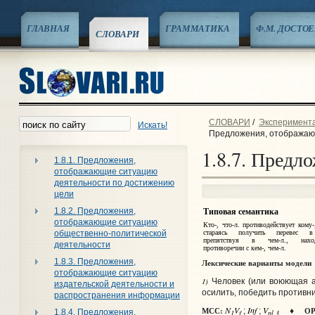
ГЛАВНАЯ
ГРАММАТИКА
Ф.М. ДОСТО
СЛОВАРИ
СЛОВАРИ
/
Экспериментал
Искать!
Предложения, отображаю
1.8.7. Предл
1.8.1. Предложения,
отображающие ситуацию
деятельности по достижению
цели
1.8.2. Предложения,
Типовая семантика
отображающие ситуацию
Кто-, что‑л. противодействует кому-
стараясь получить перевес в
общественно-политической
препятствуя в чем‑л., нах
деятельности
противоречии с кем-, чем‑л.
1.8.3. Предложения,
Лексические варианты модели
отображающие ситуацию
1)
Человек (или воюющая а
издательской деятельности и
осилить, победить противни
распространения информации
N
V
Inf
V
МСС:
ОР
;
;
♦
1.8.4. Предложения,
1
f
pl 3