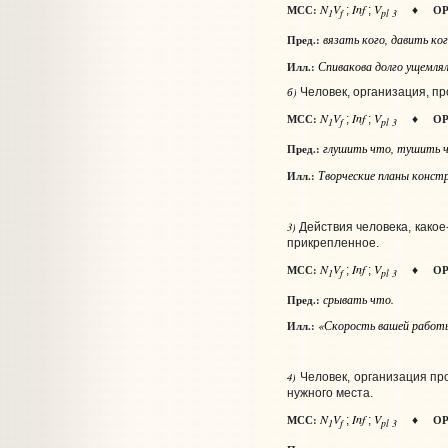
N
V
Inf
V
МСС:
ОР
;
;
♦
1
f
pl 3
вязать
кого
, давить
ко
Пред.:
Спивакова долго ущемлял
Илл.:
б)
Человек, организация, пр
N
V
Inf
V
МСС:
ОР
;
;
♦
1
f
pl 3
глушить
что
, тушить
Пред.:
Творческие планы констр
Илл.:
3)
Действия человека, какое
прикрепленное.
N
V
Inf
V
МСС:
ОР
;
;
♦
1
f
pl 3
срывать
что
.
Пред.:
«Скорость вашей работы 
Илл.:
4)
Человек, организация про
нужного места.
N
V
Inf
V
МСС:
ОР
;
;
♦
1
f
pl 3