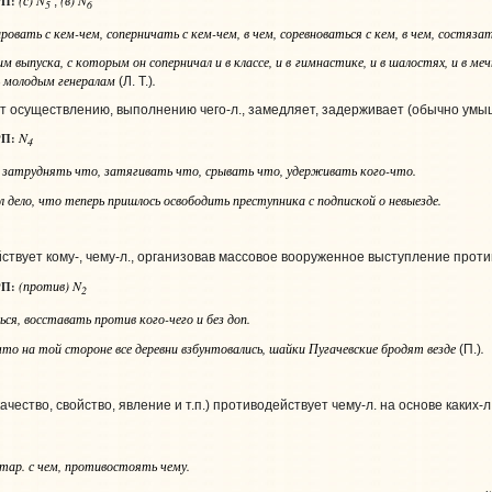
П:
;
5
6
рировать
с кем-чем
, соперничать
с кем-чем, в чем
, соревноваться
с кем, в чем
, состяза
им выпуска, с которым он соперничал и в классе, и в гимнастике, и в шалостях, и в ме
ь молодым генералам
.
(Л. Т.)
 осуществлению, выполнению чего‑л., замедляет, задерживает (обычно умышл
N
П:
4
, затруднять
что
, затягивать
что
, срывать
что
, удерживать
кого-что
.
 дело, что теперь пришлось освободить преступника с подпиской о невыезде.
твует кому-, чему‑л., организовав массовое вооруженное выступление против
(против) N
П:
2
ься, восставать
против кого-чего и без доп.
то на той стороне все деревни взбунтовались, шайки Пугачевские бродят везде
.
(П.)
качество, свойство, явление и т.п.) противодействует чему‑л. на основе каких‑л
стар. с чем
, противостоять
чему
.