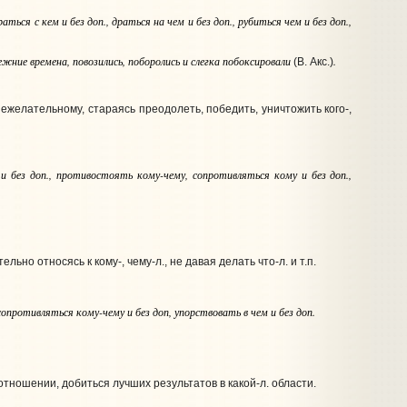
драться
с кем и без доп.
, драться
на чем и без доп.
, рубиться
чем и без доп.
,
режние времена, повозились, поборолись и слегка побоксировали
.
(В. Акс.)
нежелательному, стараясь преодолеть, победить, уничтожить кого-,
и без доп.
, противостоять
кому-чему
, сопротивляться
кому и без доп.
,
льно относясь к кому-, чему‑л., не давая делать что‑л. и т.п.
 сопротивляться
кому-чему и без доп,
упорствовать
в чем и без доп.
 отношении, добиться лучших результатов в какой‑л. области.