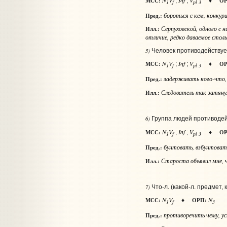
МСС:
ОР
;
;
♦
1
f
pl 3
бороться
с кем
, конку
Пред.:
Серпуховской, одного с н
Илл.:
отличие, редко даваемое стол
5)
Человек противодействует
N
V
Inf
V
МСС:
ОР
;
;
♦
1
f
pl 3
задерживать
кого-что
Пред.:
Следователь так затянул
Илл.:
6)
Группа людей противодейс
N
V
Inf
V
МСС:
ОР
;
;
♦
1
f
pl 3
бунтовать, взбунтоват
Пред.:
Староста объявил мне, ч
Илл.:
7)
Что‑л. (какой‑л. предмет, 
N
V
N
МСС:
ОРП:
♦
1
f
3
противоречить
чему, у
Пред.: