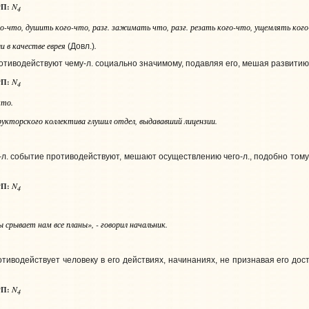
N
П:
4
го-что
, душить
кого-что
,
разг.
зажимать
что
,
разг.
резать
кого-что
, ущемлять
кого
и в качестве еврея
.
(Довл.)
отиводействуют чему‑л. социально значимому, подавляя его, мешая развитию,
N
П:
4
что
.
укторского коллектива глушил отдел, выдававший лицензии.
‑л. событие противодействуют, мешают осуществлению чего‑л., подобно тому 
N
П:
4
срывает нам все планы», - говорил начальник.
тиводействует человеку в его действиях, начинаниях, не признавая его дос
N
П:
4