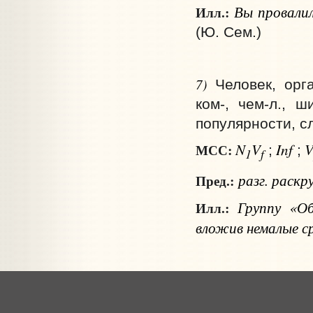
Вы провалил
Илл.:
(Ю. Сем.)
7)
Человек, орг
ком-, чем‑л., 
популярности, с
N
V
Inf
МСС:
;
;
1
f
разг.
раскр
Пред.:
Группу «О
Илл.:
вложив немалые с