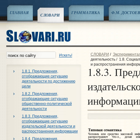
ГЛАВНАЯ
ГРАММАТИКА
Ф.М. ДОСТОЕ
СЛОВАРИ
СЛОВАРИ
/
Эксперименталь
Искать!
деятельность
/
1.8. Социа
и распространения инфор
1.8.3. Пре
1.8.1. Предложения,
отображающие ситуацию
деятельности по достижению
издательск
цели
1.8.2. Предложения,
информаци
отображающие ситуацию
общественно-политической
деятельности
1.8.3. Предложения,
отображающие ситуацию
издательской деятельности и
Типовая семантика
распространения информации
Человек или средство массовой инф
распространяет что‑л., делая изв
1.8.4. Предложения,
предавая гласности.