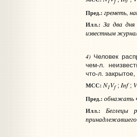
1
f
греметь, на
Пред.:
За два дня
Илл.:
известным журнал
4)
Человек расп
чем‑л. неизвес
что‑л. закрытое,
N
V
Inf
МСС:
;
;
1
f
обнажать
Пред.:
Беглецы р
Илл.:
принадлежавшего 