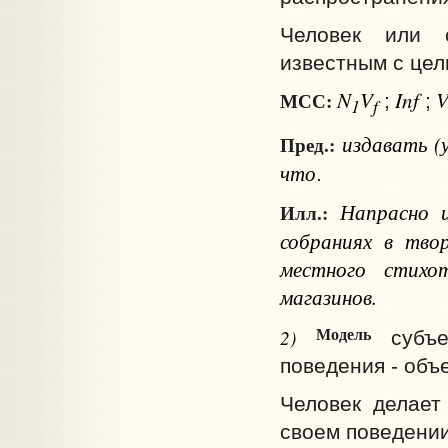
Человек или 
известным с цел
N
V
Inf
МСС:
;
;
1
f
издавать
(
Пред.:
что
.
Напрасно и
Илл.:
собраниях в тво
местного стихо
магазинов.
Модель
2)
субъ
поведения - объ
Человек делает 
своем поведении