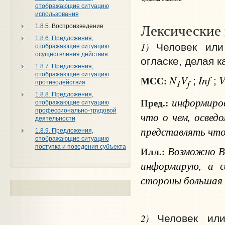
отображающие ситуацию
использования
Лексические
1.8.5. Воспроизведение
1.8.6. Предложения,
1)
Человек или
отображающие ситуацию
осуществления действия
огласке, делая 
1.8.7. Предложения,
отображающие ситуацию
N
V
Inf
МСС:
;
;
1
f
противодействия
1.8.8. Предложения,
информир
Пред.:
отображающие ситуацию
профессионально-трудовой
что о чем
, освед
деятельности
представлять
чт
1.8.9. Предложения,
отображающие ситуацию
поступка и поведения субъекта
Возможно Вы
Илл.:
информирую, а с
стороны большая
2)
Человек ил