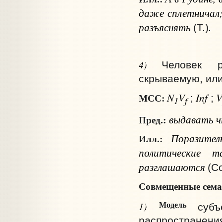
даже сплетничал;
разъяснять
.
(Т.)
4)
Человек р
скрываемую, или
N
V
Inf
МСС:
;
;
1
f
выдавать
ч
Пред.:
Поразител
Илл.:
политические т
разглашаются
(С
Совмещенные сема
Модель
1)
суб
распространения