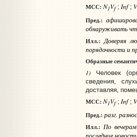
N
V
Inf
МСС:
;
;
1
f
афиширо
Пред.:
обнаруживать
чт
Доверяя лю
Илл.:
порядочности и п
Образные семантич
1)
Человек (ор
сведения, слух
доставляя, поме
N
V
Inf
МСС:
;
;
1
f
разг.
разно
Пред.:
По вечерам 
Илл.:
последние новости