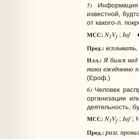
5)
Информация
известной, будт
от какого‑л. покр
N
V
Inf
МСС:
;
1
f
всплывать,
Пред.:
Я бился над
Илл.:
таки ежедневно п
(Ероф.)
6)
Человек расп
организации ил
деятельность, б
N
V
Inf
МСС:
;
;
1
f
разг.
прова
Пред.: