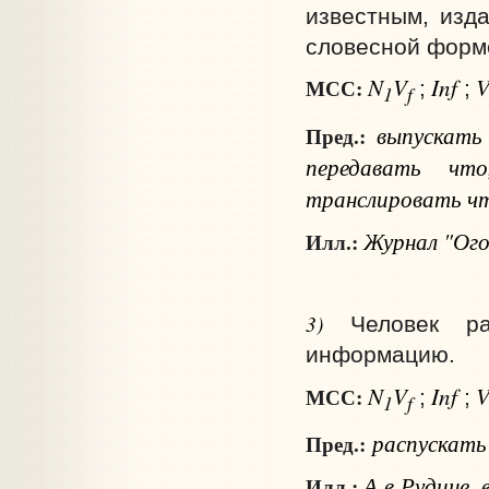
известным, изда
словесной форме
N
V
Inf
МСС:
;
;
1
f
выпускат
Пред.:
передавать
что
транслировать
ч
Журнал "Ого
Илл.:
3)
Человек ра
информацию.
N
V
Inf
МСС:
;
;
1
f
распускат
Пред.:
А в Рудине, 
Илл.: