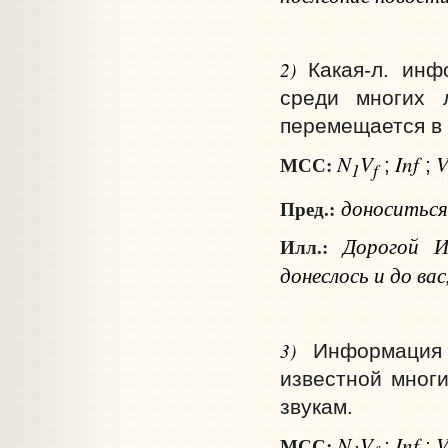
2)
Какая‑л. инф
среди многих 
перемещается в к
N
V
Inf
МСС:
;
;
1
f
доноситься
Пред.:
Дорогой И
Илл.:
донеслось и до ва
3)
Информация 
известной мног
звукам.
N
V
Inf
МСС:
;
;