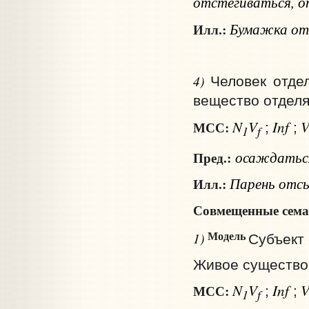
отстегиваться, о
Бумажка откл
Илл.:
4)
Человек отде
вещество отделя
N
V
Inf
МСС:
;
;
1
f
осаждатьс
Пред.:
Парень отсы
Илл.:
Совмещенные сема
Модель
1)
Субъект 
Живое существо о
N
V
Inf
МСС:
;
;
1
f