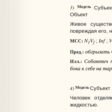
Модель
3)
Субъек
Объект
Живое существо
повреждая его, 
N
V
Inf
МСС:
;
;
1
f
обгрызать
Пред.:
Собакевич 
Илл.:
бока к себе на тар
Модель
4)
Субъект 
Человек отделя
жидкостью.