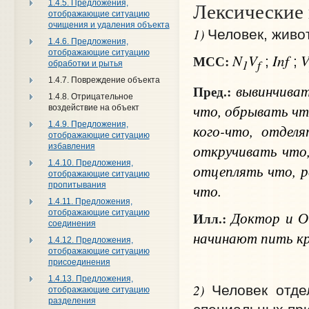
Лексические
1.4.5. Предложения,
отображающие ситуацию
очищения и удаления объекта
1)
Человек, живот
1.4.6. Предложения,
отображающие ситуацию
N
V
Inf
МСС:
;
;
1
f
обработки и рытья
1.4.7. Повреждение объекта
вывинчива
Пред.:
1.4.8. Отрицательное
что
, обрывать
чт
воздействие на объект
1.4.9. Предложения,
кого-что
, отдел
отображающие ситуацию
откручивать
что
избавления
1.4.10. Предложения,
отцеплять
что
, 
отображающие ситуацию
пропитывания
что.
1.4.11. Предложения,
Доктор и О
отображающие ситуацию
Илл.:
соединения
начинают пить кр
1.4.12. Предложения,
отображающие ситуацию
присоединения
1.4.13. Предложения,
2)
Человек отде
отображающие ситуацию
разделения