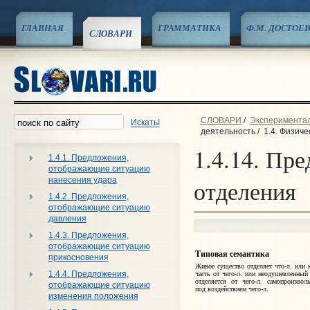
ГЛАВНАЯ
ГРАММАТИКА
Ф.М. ДОСТОЕ
СЛОВАРИ
СЛОВАРИ
/
Эксперименталь
Искать!
деятельность
/
1.4. Физиче
1.4.14. Пр
1.4.1. Предложения,
отображающие ситуацию
нанесения удара
отделения
1.4.2. Предложения,
отображающие ситуацию
давления
1.4.3. Предложения,
отображающие ситуацию
Типовая семантика
прикосновения
Живое существо отделяет что‑л. или 
1.4.4. Предложения,
часть от чего‑л. или неодушевленный
отделяется от чего‑л. самопроизвол
отображающие ситуацию
под воздействием чего‑л.
изменения положения