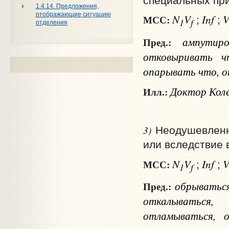
специальных при
1.4.14. Предложения,
отображающие ситуацию
N
V
Inf
МСС:
;
;
1
f
отделения
ампути
Пред.:
отковыривать
ч
опарывать
что
, 
Доктор Коле
Илл.:
3)
Неодушевленн
или вследствие 
N
V
Inf
МСС:
;
;
1
f
обрываться
Пред.:
откалываться,
отламываться, о