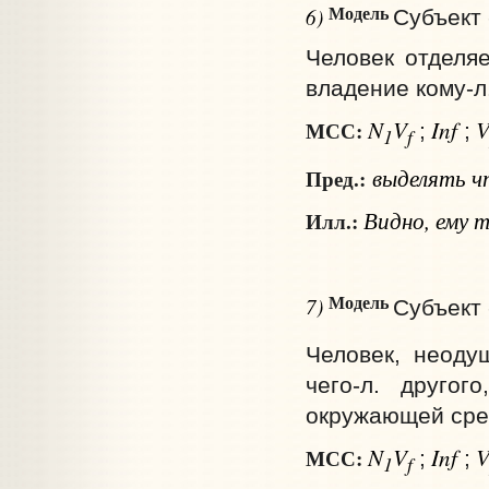
Модель
6)
Субъект 
Человек отделяе
владение кому‑л
N
V
Inf
МСС:
;
;
1
f
выделять
ч
Пред.:
Видно, ему 
Илл.:
Модель
7)
Субъект 
Человек, неодуш
чего‑л. другог
окружающей сред
N
V
Inf
МСС:
;
;
1
f