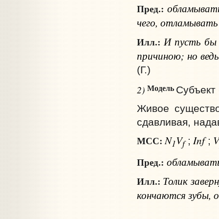
обламыва
Пред.:
чего, отламыват
И пусть бы
Илл.:
причиною; но ведь
(Г.)
Модель
2)
Субъект 
Живое существо 
сдавливая, нада
N
V
Inf
МСС:
;
;
1
f
обламыват
Пред.:
Толик заверн
Илл.:
кончаются зубы, о