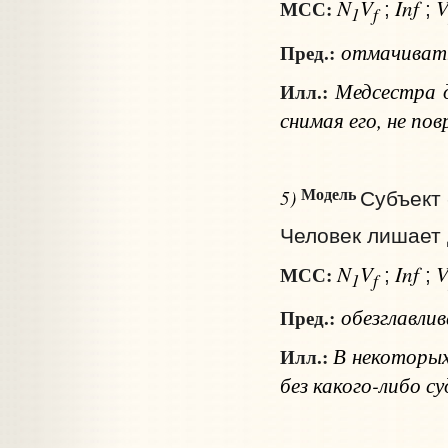
N
V
Inf
МСС:
;
;
1
f
отмачиват
Пред.:
Медсестра 
Илл.:
снимая его, не по
Модель
5)
Субъект 
Человек лишает 
N
V
Inf
МСС:
;
;
1
f
обезглавли
Пред.:
В некоторых
Илл.:
без какого-либо су