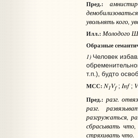
амнисти
Пред.:
демобилизовать
увольнять
кого
, у
Молодого Ше
Илл.:
Образные семантич
1)
Человек избавл
обременительно
т.п.), будто осв
N
V
Inf
МСС:
;
;
1
f
разг.
отвя
Пред.:
разг.
развязыва
разгружаться, р
сбрасывать
что
,
стряхивать
что
.