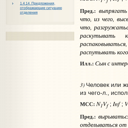
1.4.14. Предложения,
отображающие ситуацию
выпрягат
Пред.:
отделения
что, из чего
,
выс
что
, разгружать
раскутывать
распаковываться
распутывать
ког
Сын с интере
Илл.:
3)
Человек или ж
из чего‑л., испо
N
V
Inf
МСС:
;
;
1
f
вырывать
Пред.:
отделываться
от 