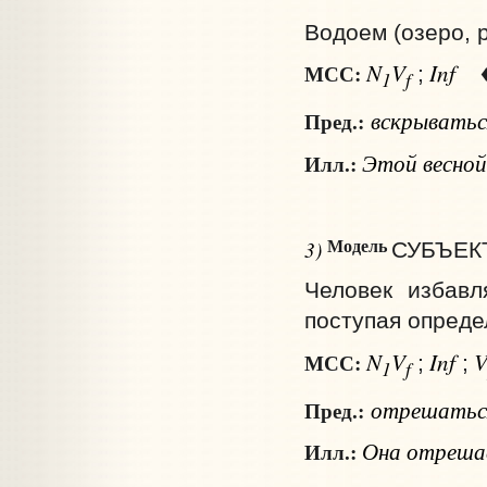
Водоем (озеро, р
N
V
Inf
МСС:
;
1
f
вскрыватьс
Пред.:
Этой весной 
Илл.:
Модель
3)
СУБЪЕКТ
Человек избавля
поступая опред
N
V
Inf
МСС:
;
;
1
f
отрешать
Пред.:
Она отрешает
Илл.: