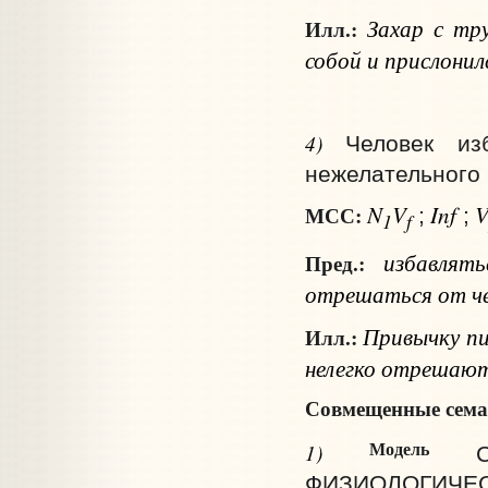
Захар с тру
Илл.:
собой и прислонил
4)
Человек из
нежелательного (
N
V
Inf
МСС:
;
;
1
f
избавлят
Пред.:
отрешаться
от ч
Привычку пи
Илл.:
нелегко отрешают
Совмещенные сема
Модель
1)
ФИЗИОЛОГИЧЕС