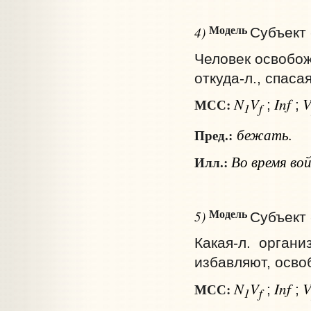
Модель
4)
Субъект 
Человек освобожд
откуда‑л., спаса
N
V
Inf
МСС:
;
;
1
f
бежать.
Пред.:
Во время вой
Илл.:
Модель
5)
Субъект 
Какая‑л. орган
избавляют, освоб
N
V
Inf
МСС:
;
;
1
f