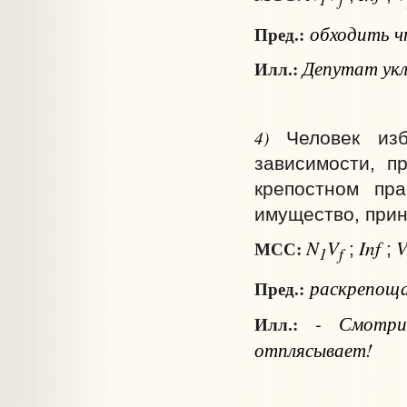
обходить
ч
Пред.:
Депутат укл
Илл.:
4)
Человек из
зависимости, п
крепостном пр
имущество, прин
N
V
Inf
МСС:
;
;
1
f
раскрепощ
Пред.:
- Смотри
Илл.:
отплясывает!