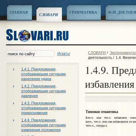
ГЛАВНАЯ
ГРАММАТИКА
Ф.М. ДОСТОЕ
СЛОВАРИ
СЛОВАРИ
/
Эксперименталь
Искать!
деятельность
/
1.4. Физиче
1.4.9. Пре
1.4.1. Предложения,
отображающие ситуацию
нанесения удара
избавления
1.4.2. Предложения,
отображающие ситуацию
давления
1.4.3. Предложения,
отображающие ситуацию
Типовая семантика
прикосновения
Кто‑л. или что‑л. избавляет, осво
1.4.4. Предложения,
кого-, что‑л. или сам избавляется от ко
отображающие ситуацию
чего‑л., откуда‑л.
изменения положения