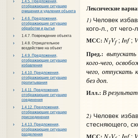
1.4.5. Предложения,
отображающие ситуацию
Лексические вари
очищения и удаления объекта
1)
Человек избавл
1.4.6. Предложения,
отображающие ситуацию
кого‑л., от чего
обработки и рытья
1.4.7. Повреждение объекта
N
V
Inf
МСС:
;
;
1
f
1.4.8. Отрицательное
воздействие на объект
выпускат
Пред.:
1.4.9. Предложения,
кого-чего
, освоб
отображающие ситуацию
избавления
чего
, отпускать
к
1.4.10. Предложения,
отображающие ситуацию
без доп.
пропитывания
В результате
1.4.11. Предложения,
Илл.:
отображающие ситуацию
соединения
1.4.12. Предложения,
отображающие ситуацию
2)
Человек избавл
присоединения
стесняющего, ск
1.4.13. Предложения,
отображающие ситуацию
N
V
Inf
МСС:
разделения
;
;
1
f