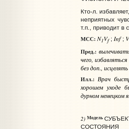
Кто‑л. избавляет
неприятных чув
т.п., приводит в
N
V
Inf
МСС:
;
;
1
f
вылечиват
Пред.:
чего
, избавлятьс
без доп.
, исцелят
Врач быстр
Илл.:
хорошем уходе б
дурном немецком я
Модель
2)
СУБЪЕК
СОСТОЯНИЯ