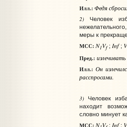
Федя сбросил
Илл.:
2)
Человек из
нежелательного
меры к прекраще
N
V
Inf
МСС:
;
;
1
f
излечиват
Пред.:
Он излечил
Илл.:
расспросами.
3)
Человек изба
находит возмож
словно минует ка
N
V
Inf
МСС:
;
;
1
f