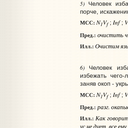
5)
Человек изба
порче, искажению
N
V
Inf
МСС:
;
;
1
f
очистить
Пред.:
Очистим язы
Илл.:
6)
Человек изб
избежать чего‑
заняв окоп - укр
N
V
Inf
МСС:
;
;
1
f
разг.
окапы
Пред.:
Как говорит
Илл.:
ус не дует, все ему