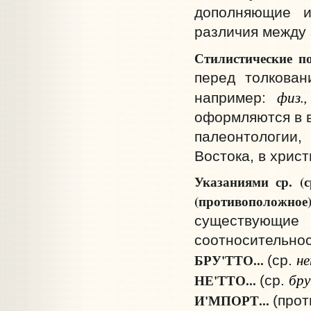
дополняющие и
различия между 
Стилистические п
перед толкован
физ.
например:
оформляются в в
палеонтологии,
Востока, в христ
Указаниями ср. (с
(противоположное
существующие
соотносительнос
н
БРУ'ТТО...
(ср.
бр
НЕ'ТТО...
(ср.
И'МПОРТ...
(прот