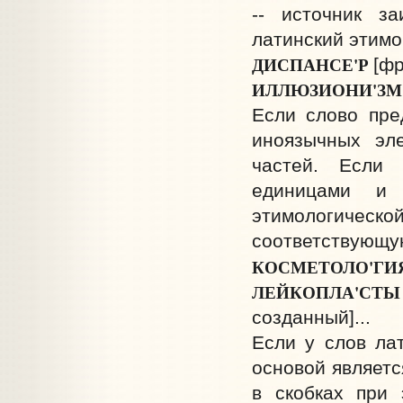
-- источник за
латинский этимо
ДИСПАНСЕ'Р
[фр
ИЛЛЮЗИОНИ'З
Если слово пре
иноязычных эл
частей. Если
единицами и
этимологическ
соответствующу
КОСМЕТОЛО'ГИ
ЛЕЙКОПЛА'С
созданный]...
Если у слов ла
основой являетс
в скобках при 