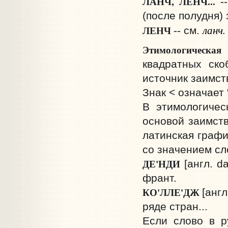
ЛАНЧ, ЛЕНЧ...
-
(после полудня) 
ланч.
ЛЕНЧ
-- см.
Этимологическа
квадратных ско
источник заимст
Знак < означает "
В этимологичес
основой заимств
латинская графи
со значением сл
ДЕ'НДИ
[англ. d
франт.
КО'ЛЛЕ'ДЖ
[анг
ряде стран...
Если слово в р