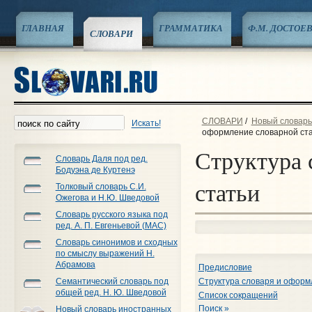
ГЛАВНАЯ
ГРАММАТИКА
Ф.М. ДОСТОЕ
СЛОВАРИ
СЛОВАРИ
/
Новый словарь 
Искать!
оформление словарной ст
Структура 
Словарь Даля под ред.
Бодуэна де Куртенэ
статьи
Толковый словарь С.И.
Ожегова и Н.Ю. Шведовой
Словарь русского языка под
ред. А. П. Евгеньевой (МАС)
Словарь синонимов и сходных
по смыслу выражений Н.
Абрамова
Предисловие
Семантический словарь под
Структура словаря и оформ
общей ред. Н. Ю. Шведовой
Список сокращений
Поиск »
Новый словарь иностранных