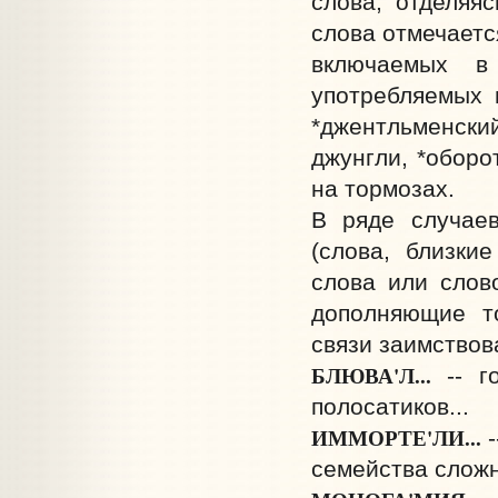
слова, отделяя
слова отмечаетс
включаемых в
употребляемых 
*джентльменский
джунгли, *оборо
на тормозах.
В ряде случае
(слова, близки
слова или слов
дополняющие т
связи заимствов
БЛЮВА'Л...
-- 
полосатиков...
ИММОРТЕ'ЛИ...
семейства сложн