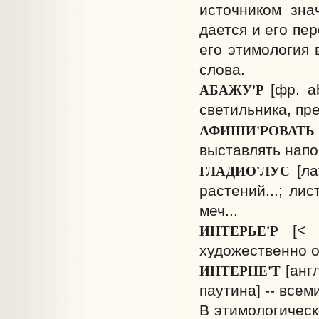
источником зна
дается и его пе
его этимология 
слова.
АБАЖУ'Р
[фр. a
светильника, пр
АФИШИ'РОВАТ
выставлять напо
ГЛАДИО'ЛУС
[ла
растений...; ли
меч...
ИНТЕРЬЕ'Р
[< 
художественно 
ИНТЕРНЕ'Т
[анг
паутина] -- все
В этимологическ