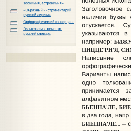
полезных ископа
зоонимия, астронимия»
Заголовочное 
«Образный инструментарий
русской лирики»
наличии буквы 
Орфографический конкорданс
опускается. С
Гельветизмы: немецко-
указываются в
русский словарь
БИЖУТ
например:
ПИЦЦЕ'РИ'Я, СИ
Написание сл
орфографически
Варианты напис
одно толкова
принимается з
алфавитном мест
БЬЕННА'ЛЕ, БИЕ
в два года, напр
БИЕННА'ЛЕ...
-- 