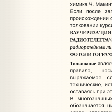
химика Ч. Макинт
Если после за
происхождении с
толковании курс
ВАУЧЕРИЗА'ЦИ
РАДИОТЕЛЕГРА
радиорелейным ли
ФОТОЛИТОГРА'
Толкование
являе
правило, нос
выражаемое сл
технические, ис
оставаясь при э
В многозначны
обозначается ц