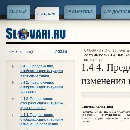
ГЛАВНАЯ
ГРАММАТИКА
Ф.М. ДОСТОЕ
СЛОВАРИ
СЛОВАРИ
/
Эксперименталь
Искать!
деятельность
/
1.4. Физиче
положения
1.4.4. Пре
1.4.1. Предложения,
отображающие ситуацию
нанесения удара
изменения
1.4.2. Предложения,
отображающие ситуацию
давления
1.4.3. Предложения,
отображающие ситуацию
Типовая семантика
прикосновения
Человек, группа лиц, живое существо (
1.4.4. Предложения,
животное), неодушевленная суб
изменяют форму, положение в прост
отображающие ситуацию
чего‑л.
изменения положения