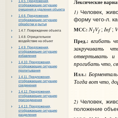
Лексические вари
1.4.5. Предложения,
отображающие ситуацию
очищения и удаления объекта
1)
Человек, жив
1.4.6. Предложения,
форму чего‑л. ка
отображающие ситуацию
обработки и рытья
N
V
Inf
МСС:
;
;
1
f
1.4.7. Повреждение объекта
1.4.8. Отрицательное
вгибать
ч
Пред.:
воздействие на объект
закручивать
чт
1.4.9. Предложения,
отображающие ситуацию
отвертывать и
избавления
прогибать
что
, 
1.4.10. Предложения,
отображающие ситуацию
пропитывания
Борменталь в
Илл.:
1.4.11. Предложения,
Тогда вот что, до
отображающие ситуацию
соединения
1.4.12. Предложения,
отображающие ситуацию
2)
присоединения
Человек, жив
1.4.13. Предложения,
положение объек
отображающие ситуацию
разделения