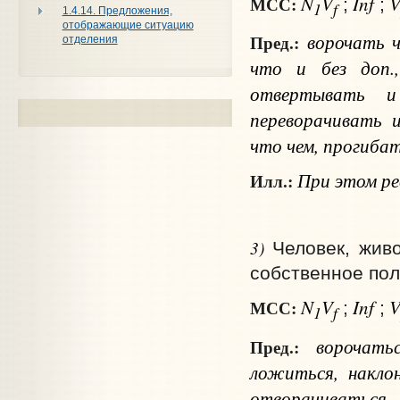
N
V
Inf
МСС:
;
;
1
f
1.4.14. Предложения,
отображающие ситуацию
ворочать
Пред.:
отделения
что и без доп.
отвертывать 
переворачивать 
что чем
, прогибат
При этом рес
Илл.:
3)
Человек, жив
собственное пол
N
V
Inf
МСС:
;
;
1
f
ворочать
Пред.:
ложиться, накло
отворачиваться