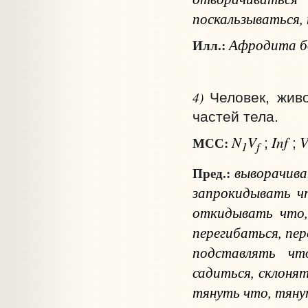
поскальзываться, 
Афродита бо
Илл.:
4)
Человек, жив
частей тела.
N
V
Inf
МСС:
;
;
1
f
выворачив
Пред.:
запрокидывать
ч
откидывать
что
перегибаться, пе
подставлять
чт
садиться, склоня
тянуть
что
, тян