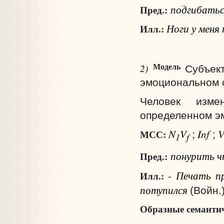
подгибатьс
Пред.:
Ноги у меня
Илл.:
Модель
2)
Субъек
эмоциональном 
Человек изме
определенном э
N
V
Inf
МСС:
;
;
1
f
понурить
ч
Пред.:
- Печать пр
Илл.:
потупился
(Войн.)
Образные семантич