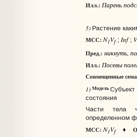
Парень подст
Илл.:
5)
Растение каки
N
V
Inf
МСС:
;
;
1
f
никнуть, по
Пред.:
Посевы полег
Илл.:
Совмещенные сема
Модель
1)
Субъект 
состояния
Части тела ч
определенном ф
N
V
МСС:
О
♦
1
f