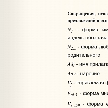
Сокращения, исп
предложений и осн
N
- форма им
1
индекс обознача
N
- форма люб
2...
родительного
Adj
- имя прилаг
Adv
- наречие
V
- спрягаемая 
f
V
- форма мн
pl
3
V
- форма е
n
s
3/