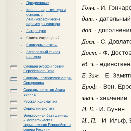
Предисловие
Гонч. -
И. Гончар
Концепция, структура и
основные
дат. -
дательный
лексикографические
параметры словаря
доп. -
дополнени
Литература
Список сокращений
Довл. -
С. Довлат
Словарные статьи
Дост.
- Ф. Досто
Алфавитный список
глаголов
ед. ч. -
единствен
Словари русской поэзии
Серебряного Века
Е. Зам. -
Е. Замят
Словарь неологизмов Игоря-
Северянина
Ероф.
- Вен. Ер
Словарь эпитетов Ивана
Бунина
знач. -
значение
Русская идиоматика
И. Б. -
И. Бунин
Социолингвистика
Электронная база данных
И., П.
- И. Ильф, 
«Географическая
терминология Европейского
севера России»