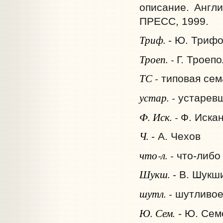
описание. Англ
ПРЕСС, 1999.
Триф.
- Ю. Триф
Троеп. -
Г. Троеп
ТС -
типовая сем
устар. -
устарев
Ф. Иск. -
Ф. Иска
Ч.
- А. Чехов
что‑л. -
что-либо
Шукш.
- В. Шукш
шутл. -
шутливо
Ю. Сем.
- Ю. Сем