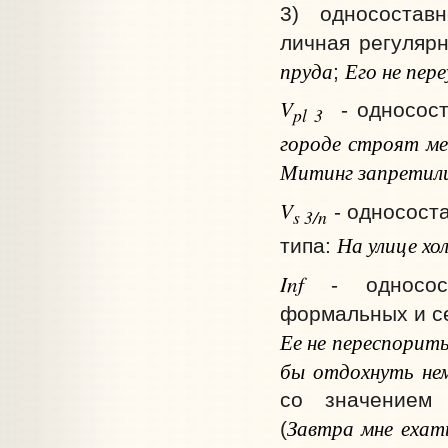
3) односостав
личная регуляр
пруда
Его не пер
;
V
- односост
pl 3
городе строят м
Митинг запретил
V
- односост
s 3/n
На улице хо
типа:
Inf
- односост
формальных и се
Ее не переспорит
бы отдохнуть нем
со значением 
Завтра мне ехат
(