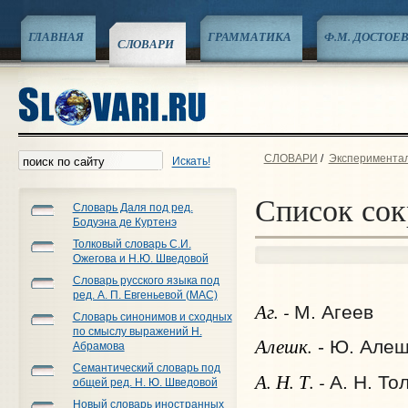
ГЛАВНАЯ
ГРАММАТИКА
Ф.М. ДОСТОЕ
СЛОВАРИ
СЛОВАРИ
/
Эксперименталь
Искать!
Список со
Словарь Даля под ред.
Бодуэна де Куртенэ
Толковый словарь С.И.
Ожегова и Н.Ю. Шведовой
Словарь русского языка под
ред. А. П. Евгеньевой (МАС)
Аг. -
М. Агеев
Словарь синонимов и сходных
по смыслу выражений Н.
Алешк.
- Ю. Алеш
Абрамова
Семантический словарь под
А. Н. Т. -
А. Н. То
общей ред. Н. Ю. Шведовой
Новый словарь иностранных