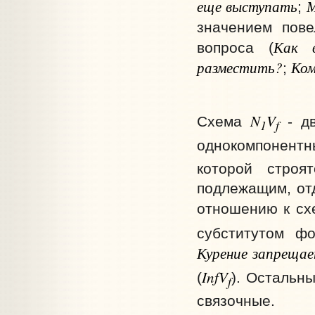
еще выступать
М
;
значением пове
Как 
вопроса (
разместить?
Ком
;
N
V
Схема
- дв
1
f
однокомпонентн
которой строя
подлежащим, отд
отношению к с
субститутом ф
Курение запреща
InfV
(
). Остальн
f
связочные.