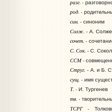
разг. -
разговорн
род. -
родительн
син. -
синоним
Солж.
- А. Солж
сочет. -
сочетани
С. Сок. -
С. Соко
ССМ -
совмещенн
Струг.
- А. и Б. 
сущ. -
имя сущес
Т. -
И. Тургенев
тв. -
творительн
ТСРГ -
Толковы