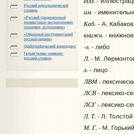
Илл. -
иллюстрац
Русский идеографический
им. -
словарь
именительн
«Русский традиционный
Каб.
- А. Кабаков
ономастикон: антропонимия,
зоонимия, астронимия»
книжн. -
книжное
«Образный инструментарий
русской лирики»
‑л. -
либо
Орфографический конкорданс
Гельветизмы: немецко-
Л. -
М. Лермонто
русский словарь
л. -
лицо
ЛВМ -
лексическ
ЛСВ -
лексико-се
ЛСГ -
лексико-се
Л. Т. -
Л. Толстой
М. Г. -
М. Горьки