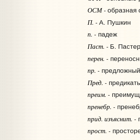
ОСМ -
образная 
П. -
А. Пушкин
п. -
падеж
Паст. -
Б. Пасте
перен. -
переносн
пр. -
предложный
Пред. -
предикат
преим. -
преимущ
пренебр. -
пренеб
прид. изъяснит. -
п
прост. -
простор