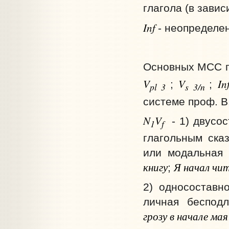
глагола (в зави
Inf
- неопределе
Основных МСС п
V
V
In
;
;
pl 3
s 3/n
системе проф. В
N
V
- 1) двусо
1
f
глагольным ска
или модальная
книгу
Я начал чи
;
2) односоставн
личная беспод
грозу в начале мая