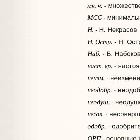
мн. ч. -
множестве
МСС -
минимальн
Н. -
Н. Некрасов
Н. Остр.
- Н. Ост
Наб.
- В. Набоко
наст. вр. -
настоя
неизм. -
неизменя
неодобр. -
неодоб
неодуш. -
неодуш
несов. -
несоверш
одобр. -
одобрит
ОРП -
основные 