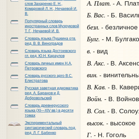
А. Плат. -
А. Пла
слов Захаренко Е. Н.,
Комаровой Л. Н., Нечаевой И.
Б. Вас. -
В.
Б. Васил
Популярный словарь
безл. -
безличное
иностранных слов Музруковой
Т. Г., Нечаевой И. В.
Булг.
- М. Булгак
Словарь языка Пушкина отв.
ред. В. В. Виноградов
в. -
вид
Словарь языка Достоевского
гл. ред. Ю.Н. Караулов
В. Акс. -
В. Аксен
Словарь личных имен Н.А.
Петровского
вин. -
винительны
Словарь русского арго В.С.
Елистратова
В. Кав. -
В. Кавер
Русская заветная идиоматика
ред. А. Баранов и Д.
Войн.
- В. Войно
Добровольский
Словарь древнерусского
В. Сол. -
В. Солоу
языка (XI—XIV вв.) в десяти
томах
высок. -
высокое
Экспериментальный
синтаксический словарь под.
Г. -
ред. Л. Г. Бабенко
Н. Гоголь