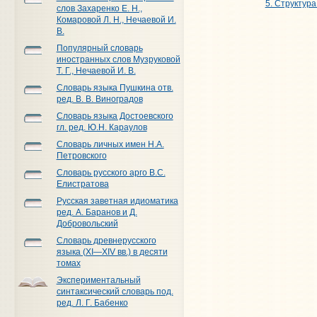
5. Структура
слов Захаренко Е. Н.,
Комаровой Л. Н., Нечаевой И.
В.
Популярный словарь
иностранных слов Музруковой
Т. Г., Нечаевой И. В.
Словарь языка Пушкина отв.
ред. В. В. Виноградов
Словарь языка Достоевского
гл. ред. Ю.Н. Караулов
Словарь личных имен Н.А.
Петровского
Словарь русского арго В.С.
Елистратова
Русская заветная идиоматика
ред. А. Баранов и Д.
Добровольский
Словарь древнерусского
языка (XI—XIV вв.) в десяти
томах
Экспериментальный
синтаксический словарь под.
ред. Л. Г. Бабенко