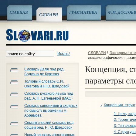
ГЛАВНАЯ
ГРАММАТИКА
Ф.М. ДОСТОЕ
СЛОВАРИ
СЛОВАРИ
/
Эксперименталь
Искать!
лексикографические парам
Концепция, с
Словарь Даля под ред.
Бодуэна де Куртенэ
параметры сл
Толковый словарь С.И.
Ожегова и Н.Ю. Шведовой
Словарь русского языка под
ред. А. П. Евгеньевой (МАС)
Концепция, струк
Словарь синонимов и сходных
по смыслу выражений Н.
1. Цель, за
Абрамова
2. Теоретич
Семантический словарь под
3. Тип слова
общей ред. Н. Ю. Шведовой
4. Структура
Новый словарь иностранных