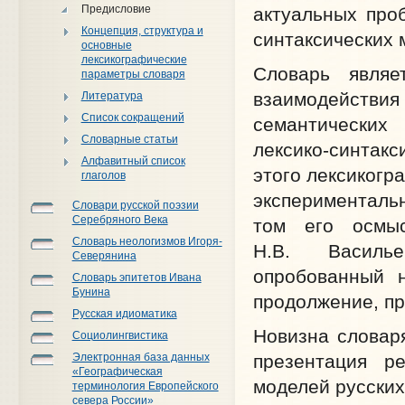
Предисловие
актуальных про
Концепция, структура и
синтаксических 
основные
лексикографические
Словарь являе
параметры словаря
взаимодействия
Литература
Список сокращений
семантических
Словарные статьи
лексико-синтакс
Алфавитный список
этого лексикогр
глаголов
экспериментальн
Словари русской поэзии
Серебряного Века
том его осмыс
Словарь неологизмов Игоря-
Н.В. Василье
Северянина
опробованный 
Словарь эпитетов Ивана
Бунина
продолжение, про
Русская идиоматика
Новизна словаря
Социолингвистика
презентация р
Электронная база данных
«Географическая
моделей русских
терминология Европейского
севера России»