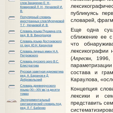
слов Захаренко Е. Н.,
лексикографич
Комаровой Л. Н., Нечаевой И.
В.
публикуясь пер
Популярный словарь
словарей, фрагм
иностранных слов Музруковой
Т. Г., Нечаевой И. В.
Еще одна суще
Словарь языка Пушкина отв.
ред. В. В. Виноградов
сближение ее с
Словарь языка Достоевского
что обнаружив
гл. ред. Ю.Н. Караулов
лексикографии 
Словарь личных имен Н.А.
Петровского
Апресян
(
, 1996,
Словарь русского арго В.С.
параметризации
Елистратова
состава и грам
Русская заветная идиоматика
ред. А. Баранов и Д.
Караулова, «осл
Добровольский
Словарь древнерусского
Концепция слов
языка (XI—XIV вв.) в десяти
томах
лексики и сем
Экспериментальный
представить сем
синтаксический словарь под.
ред. Л. Г. Бабенко
систематизиров