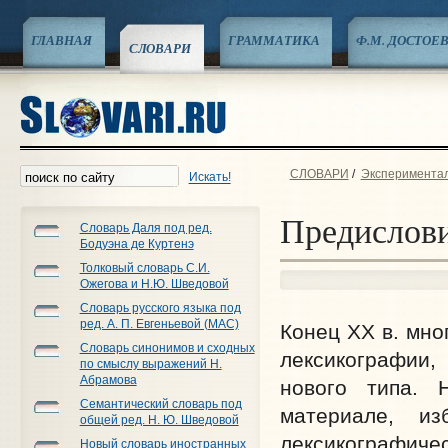
ГЛАВНАЯ
ГРАММАТИКА
Ф.М. ДОСТОЕ
СЛОВАРИ
СЛОВАРИ
/
Эксперименталь
Искать!
Предислов
Словарь Даля под ред.
Бодуэна де Куртенэ
Толковый словарь С.И.
Ожегова и Н.Ю. Шведовой
Словарь русского языка под
ред. А. П. Евгеньевой (МАС)
Конец XX в. мно
Словарь синонимов и сходных
лексикографии
по смыслу выражений Н.
Абрамова
нового типа. 
Семантический словарь под
материале, и
общей ред. Н. Ю. Шведовой
лексикографиче
Новый словарь иностранных