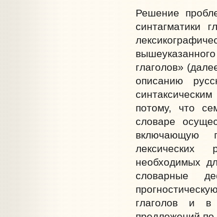
Решение пробл
синтагматики г
лексикографиче
вышеуказанног
глаголов» (дале
описанию русс
синтаксическим
потому, что се
словаре осуще
включающую г
лексических 
необходимых дл
словарные д
прогностическу
глаголов и в 
предложений по