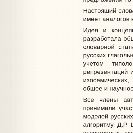
Настоящий слова
имеет аналогов 
Идея и концеп
разработала общ
словарной стат
русских глаголь
учетом типоло
репрезентаций 
изосемических
общее и научное
Все члены авт
принимали учас
моделей русски
алгоритму. Д.Р
структурных сх