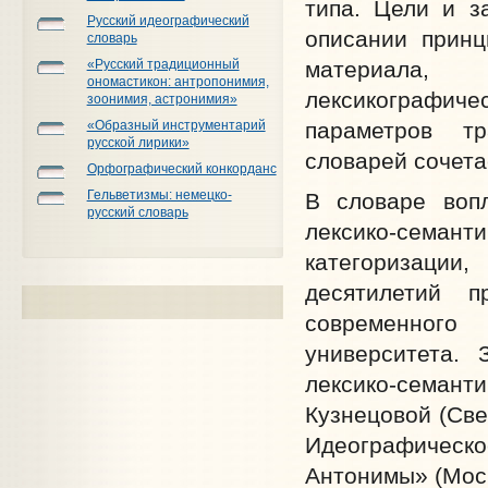
типа. Цели и з
Русский идеографический
описании принц
словарь
материала,
«Русский традиционный
ономастикон: антропонимия,
лексикографич
зоонимия, астронимия»
параметров тр
«Образный инструментарий
русской лирики»
словарей сочетае
Орфографический конкорданс
Гельветизмы: немецко-
В словаре вопл
русский словарь
лексико-семан
категоризации
десятилетий п
современного 
университета.
лексико-семанти
Кузнецовой (Све
Идеографическо
Антонимы» (Мос