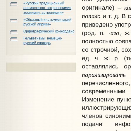
«Русский традиционный
ка
оригинале) –
ономастикон: антропонимия,
зоонимия, астронимия»
попало
и т. д. В
«Образный инструментарий
приведено употр
русской лирики»
-аго
Орфографический конкорданс
(род. п.
, ж
Гельветизмы: немецко-
полностью совпа
русский словарь
со строчной, со
ед. ч. ж. р. (
оставлялись о
парализировать
в
перечисленно
современными
Изменение пункт
иллюстрирующих
членов синоним
подачи инфо