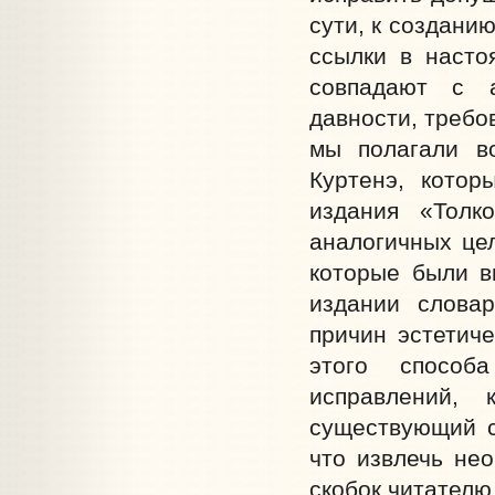
сути, к создани
ссылки в насто
совпадают с а
давности, требо
мы полагали в
Куртенэ, котор
издания «Толк
аналогичных цел
которые были в
издании слова
причин эстетиче
этого способ
исправлений,
существующий с
что извлечь не
скобок читателю