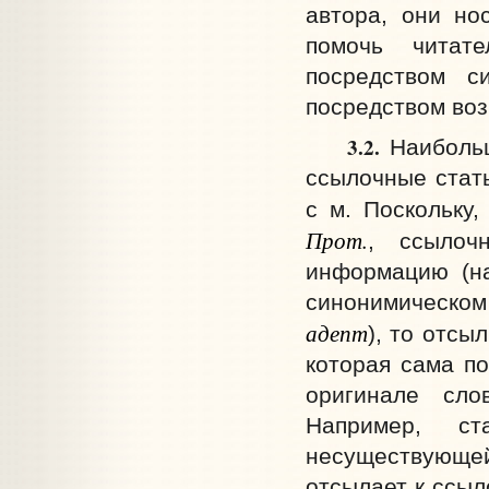
автора, они но
помочь читат
посредством с
посредством во
3.2.
Наибольш
ссылочные стать
с м. Поскольку
Прот.
, ссылоч
информацию (н
синонимическом
адепт
), то отсы
которая сама по
оригинале сло
Например, с
несуществующ
отсылает к ссы