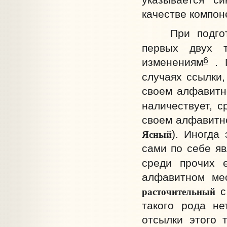
качестве компон
При подготов
первых двух 
6
изменениям
. П
случаях ссылки
своем алфавитн
наличествует, с
своем алфавитн
Ясный
). Иногда
сами по себе я
среди прочих 
алфавитном ме
расточительный
с 
такого рода не
отсылки этого 