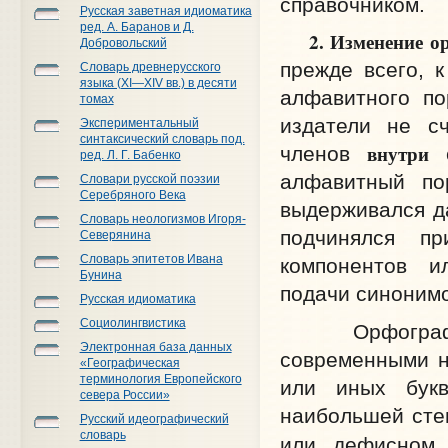
справочником.
Русская заветная идиоматика
ред. А. Баранов и Д.
2. Изменение о
Добровольский
прежде всего, 
Словарь древнерусского
языка (XI—XIV вв.) в десяти
алфавитного по
томах
издатели не с
Экспериментальный
синтаксический словарь под.
внутри
членов
с
ред. Л. Г. Бабенко
алфавитный по
Словари русской поэзии
Серебряного Века
выдерживался д
Словарь неологизмов Игоря-
подчинялся пр
Северянина
Словарь эпитетов Ивана
компонентов и
Бунина
подачи синонимо
Русская идиоматика
Социолингвистика
Орфография 
Электронная база данных
современными н
«Географическая
терминология Европейского
или иных бук
севера России»
наибольшей степ
Русский идеографический
словарь
или дефисном 