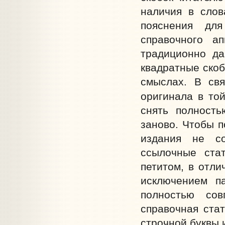
наличия в слов
пояснения для
справочного а
традиционно да
квадратные скоб
смыслах. В св
оригинала в то
снять полност
заново. Чтобы п
издания не со
ссылочные ста
петитом, в отли
исключением па
полностью со
справочная стат
строчной буквы и