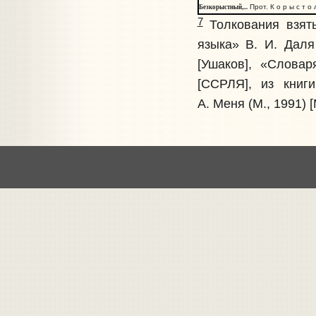
Безкорыстный,...
Прот. К о р ы с т о 
7
Толкования взяты
языка» В. И. Даля
[Ушаков], «Словар
[ССРЛЯ], из книг
А. Меня (М., 1991) [