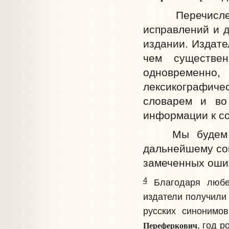
Перечисленны
исправлений и д
издании. Издате
чем существе
одновременно,
лексикографиче
словарем и во
информации к с
Мы будем при
дальнейшему со
замеченных ошиб
4
Благодаря любез
издатели получили
русских синоним
Переферкович
, год р