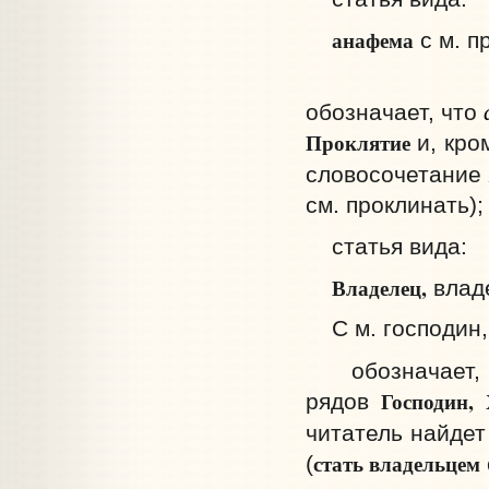
анафема
с м. п
обозначает, что
Проклятие
и, кро
словосочетание
см. проклинать);
статья вида:
Владелец,
владе
С м. господин, 
обозначает,
Господин, 
рядов
читатель найде
стать владельцем
(