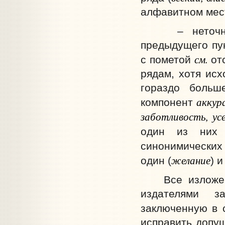
алфавитном мес
– неточность
предыдущего пу
см.
с пометой
отс
рядам, хотя исх
гораздо больш
аккур
компонент
заботливость, ус
один из них
синонимических
желание
один (
) и
Все изложенно
издателями з
заключенную в 
исправить допущ