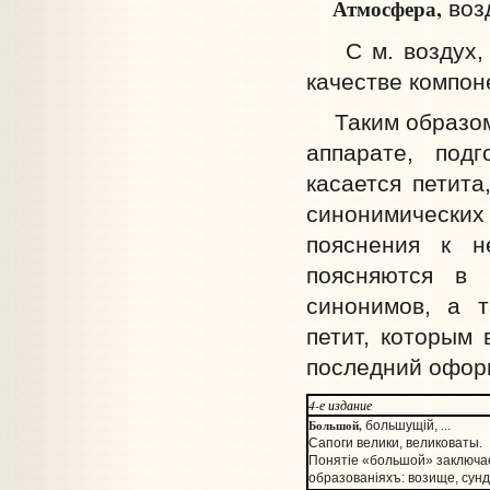
Атмосфера,
воз
С м. воздух, к
качестве компон
Таким образом, 
аппарате, под
касается петита
синонимически
пояснения к н
поясняются в 
синонимов, а т
петит, которым 
последний оформ
4-е издание
Большой,
большущiй, ...
Сапоги велики, великоваты.
Понятiе «большой» заключа
образованiяхъ: возище, сунд