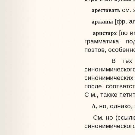
арестовать
см. 
аржаны
[фр. ar
аристарх
[по и
грамматика, по
поэтов, особенно 
В тех случа
синонимического
синонимических
после соответс
С м., также пети
А,
но, однако, 
См. но (ссылка
синонимическог