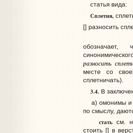
статья вида:
Сплетня,
сплетн
[] разносить спл
обозначает
синонимического
разносить сплет
месте со свое
сплетничать).
3.4.
В заключен
а) омонимы и с
по смыслу, дают
стать
см. на
стоить [] в вер