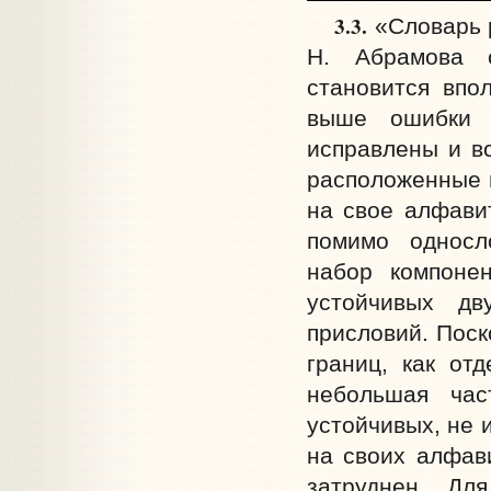
3.3.
«Словарь 
Н. Абрамова с
становится впо
выше ошибки и
исправлены и вс
расположенные п
на свое алфавит
помимо односл
набор компонен
устойчивых дв
присловий. Поск
границ, как от
небольшая час
устойчивых, не 
на своих алфав
затруднен. Дл