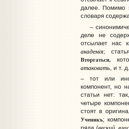
далее. Помимо 
словаря содержа
– синонимическ
деле не содер
отсылает нас 
академiя
; стат
Вторгаться,
кото
атаковать
, и т. д
– тот или ино
компонент, но 
статьи нет: та
четыре компоне
стоят в оригин
Ученикъ
; компо
веский, вл
ряда (