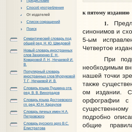
Предисловие
Способ употребления
к пятому изданию
От издателей
1.
Список сокращений
Предла
Поиск
синонимов и сх
5-ым исправле
Семантический словарь под
общей ред. Н. Ю. Шведовой
Четвертое издани
Новый словарь иностранных
слов Захаренко Е. Н.,
При подгото
Комаровой Л. Н., Нечаевой И.
В.
необходимым вне
Популярный словарь
нашей точки зре
иностранных слов Музруковой
Т. Г., Нечаевой И. В.
также существе
Словарь языка Пушкина отв.
ом издании. С
ред. В. В. Виноградов
орфографии с
Словарь языка Достоевского
гл. ред. Ю.Н. Караулов
существенному 
Словарь личных имен Н.А.
подробно описа
Петровского
Словарь русского арго В.С.
общие правил
Елистратова