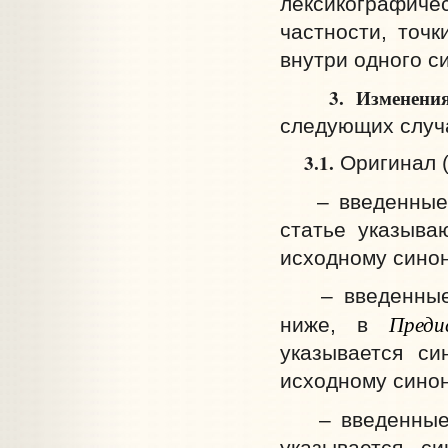
лексикографич
частности, точ
внутри одного с
3. Изменени
следующих случ
3.1.
Оригинал (
– введенные
статье указыва
исходному синон
– введенные
Преди
ниже, в
указывается си
исходному синон
– введенные
указывается с