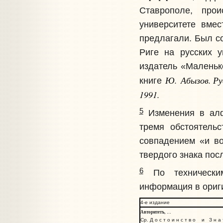
Ставрополе, про
университете вме
предлагали. Был с
Риге на русских у
издатель «Маленьк
Ю. Абызов. Ру
книге
1991.
5
Изменения в алф
тремя обстоятель
совпадением «и во
твердого знака пос
6
По техническим
информация в ориг
4-е издание
Авторитетъ,
...
Ср. Д о с т о и н с т в о и З н а 