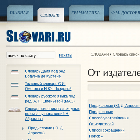
ГЛАВНАЯ
ГРАММАТИКА
Ф.М. ДОСТОЕ
СЛОВАРИ
СЛОВАРИ
/
Словарь синон
Искать!
От издател
Словарь Даля под ред.
Бодуэна де Куртенэ
Толковый словарь С.И.
Ожегова и Н.Ю. Шведовой
Словарь русского языка под
ред. А. П. Евгеньевой (МАС)
Предисловие (Ю. Д. Апресян
Словарь синонимов и сходных
Предисловие
по смыслу выражений Н.
Способ употребления
Абрамова
От издателей
Предисловие (Ю. Д.
Список сокращений
Апресян)
Поиск »