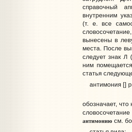
справочный а
внутренним ука
(т. е. все сам
словосочетани
вынесены в лев
места. После вы
следует знак Л
ним помещается
статья следующе
антимония [] р
обозначает, что
словосочетани
антимонию
см. бо
статья вида: