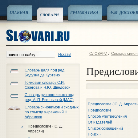
ГЛАВНАЯ
ГРАММАТИКА
Ф.М. ДОСТОЕ
СЛОВАРИ
СЛОВАРИ
/
Словарь синон
Искать!
Предислови
Словарь Даля под ред.
Бодуэна де Куртенэ
Толковый словарь С.И.
Ожегова и Н.Ю. Шведовой
Словарь русского языка под
ред. А. П. Евгеньевой (МАС)
Предисловие (Ю. Д. Апресян
Словарь синонимов и сходных
Предисловие
по смыслу выражений Н.
Способ употребления
Абрамова
От издателей
Предисловие (Ю. Д.
Список сокращений
Апресян)
Поиск »