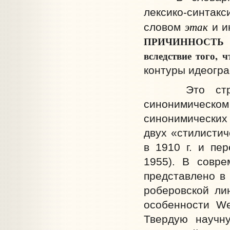
лексико-синтакс
этак
словом
и и
ПРИЧИННОСТЬ
вследствие того, ч
контуры идеогра
Это стремле
синонимическом
синонимических 
двух «стилистич
в 1910 г. и пе
1955). В совр
представлено в 
роберовской ли
особенности We
Твердую научн