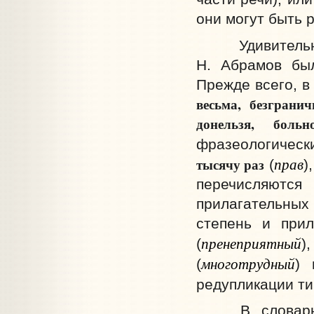
они могут быть 
Удивительна
Н. Абрамов бы
Прежде всего, в
весьма, безгранич
донельзя, больн
фразеологическ
прав
тысячу раз
(
)
перечисляются 
прилагательных 
степень и при
пренеприятный
(
)
многотрудный
(
) 
редупликации т
В словарно