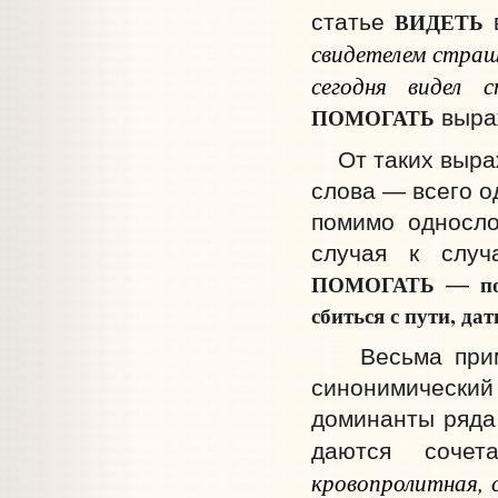
ВИДЕТЬ
статье
свидетелем стра
сегодня видел 
ПОМОГАТЬ
выра
От таких выраж
слова — всего о
помимо односло
случая к случ
ПОМОГАТЬ
п
—
сбиться с пути, дат
Весьма примеч
синонимическ
доминанты ряда 
даются соче
кровопролитная, 