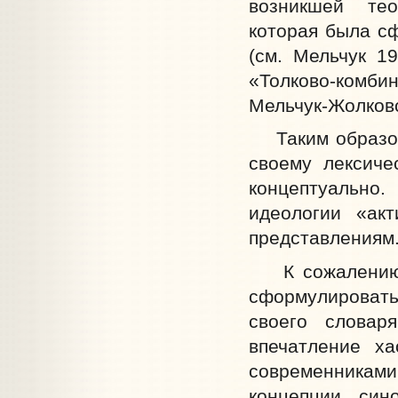
возникшей тео
которая была с
(см. Мельчук 1
«Толково-комбин
Мельчук-Жолковс
Таким образом,
своему лексиче
концептуально.
идеологии «ак
представлениям
К сожалению, 
сформулировать 
своего словар
впечатление ха
современникам
концепции син