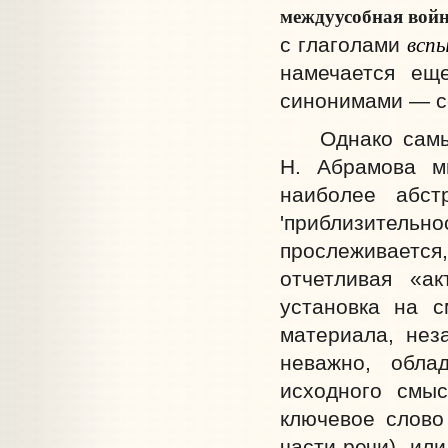
междуусобная вой
вспы
с глаголами
намечается ещ
синонимами — с
Однако самые 
Н. Абрамова м
наиболее абстр
'приблизител
прослеживается
отчетливая «ак
установка на с
материала, нез
неважно, обла
исходного смы
ключевое слово
части речи), ил