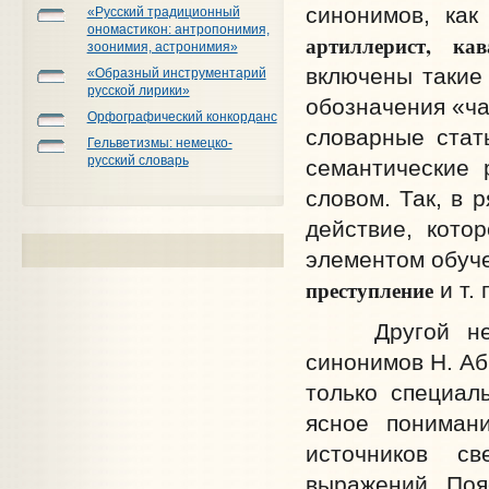
синонимов, ка
«Русский традиционный
ономастикон: антропонимия,
артиллерист, кав
зоонимия, астронимия»
включены такие
«Образный инструментарий
русской лирики»
обозначения «ча
Орфографический конкорданс
словарные стат
Гельветизмы: немецко-
русский словарь
семантические 
словом. Так, в 
действие, кото
элементом обуче
преступление
и т. 
Другой нетра
синонимов Н. Аб
только специал
ясное пониман
источников с
выражений. Поя