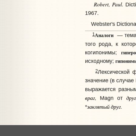
Robert, Paul.
Dicti
1967.
Webster's Dictionar
Аналоги
1
— темат
того рода, к кото
гипер
когипонимы;
гипоним
исходному;
2
Лексической ф
значение (в случае
выражается разны
враг,
дру
Magn от
заклятый друг.
*