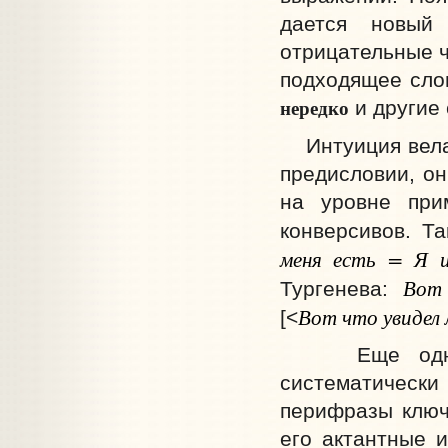
дается новый 
отрицательные ч
подходящее слов
нередко
и другие 
Интуиция вела Н
предисловии, он
на уровне при
конверсивов. Т
меня есть = Я 
Вот 
Тургенева:
Вот что увидел
[<
Еще одна ка
систематическ
перифразы ключе
его актантные и