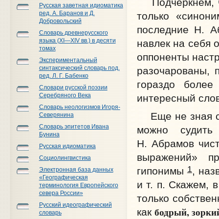
Подчеркнем, чт
Русская заветная идиоматика
ред. А. Баранов и Д.
только «синон
Добровольский
последние Н. А
Словарь древнерусского
языка (XI—XIV вв.) в десяти
навлек на себя 
томах
оппоненты настр
Экспериментальный
синтаксический словарь под.
разочарованы, 
ред. Л. Г. Бабенко
гораздо более
Словари русской поэзии
Серебряного Века
интересный слов
Словарь неологизмов Игоря-
Еще не зная со
Северянина
Словарь эпитетов Ивана
можно судить
Бунина
Н. Абрамов чис
Русская идиоматика
выражений» пр
Социолингвистика
1
гипонимы
, наз
Электронная база данных
«Географическая
и т. п. Скажем,
терминология Европейского
севера России»
только собстве
Русский идеографический
бодрый, зорки
как
словарь