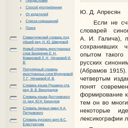
Предисловие
Способ употребления
Ю. Д. Апресян
От издателей
Список сокращений
Если не счита
Поиск
словарей сино
А. И. Галича), 
Семантический словарь под
общей ред. Н. Ю. Шведовой
сохранивших ч
Новый словарь иностранных
опытом такого
слов Захаренко Е. Н.,
Комаровой Л. Н., Нечаевой И.
русских синони
В.
(Абрамов 1915).
Популярный словарь
иностранных слов Музруковой
четвертым изда
Т. Г., Нечаевой И. В.
понят совреме
Словарь языка Пушкина отв.
ред. В. В. Виноградов
формирование к
Словарь языка Достоевского
тем он во мног
гл. ред. Ю.Н. Караулов
Словарь личных имен Н.А.
некоторые ид
Петровского
лексикографии л
Словарь русского арго В.С.
Елистратова