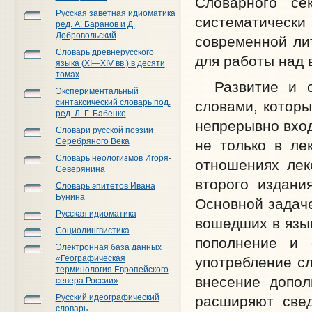
Словарного се
Русская заветная идиоматика
систематичес
ред. А. Баранов и Д.
Добровольский
современной лит
Словарь древнерусского
для работы над 
языка (XI—XIV вв.) в десяти
томах
Развитие и об
Экспериментальный
синтаксический словарь под.
словами, которы
ред. Л. Г. Бабенко
непрерывно вход
Словари русской поэзии
Серебряного Века
не только в ле
Словарь неологизмов Игоря-
отношениях лек
Северянина
второго издани
Словарь эпитетов Ивана
Бунина
Основной задаче
Русская идиоматика
вошедших в язык
Социолингвистика
пополнение и 
Электронная база данных
«Географическая
употребление сл
терминология Европейского
внесение допол
севера России»
Русский идеографический
расширяют свед
словарь