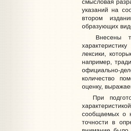
смысловая разра
указаний на со
втором издан
образующих вид
Внесены такж
характеристику
лексики, котор
например, тради
официально-дело
количество пом
оценку, выражаем
При подготов
характеристик
сообщаемых о н
точности в опр
внимание было 