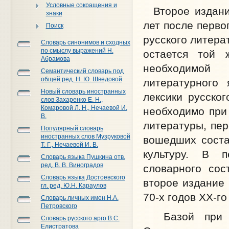
Условные сокращения и
Второе издание
знаки
лет после перво
Поиск
русского литера
Словарь синонимов и сходных
по смыслу выражений Н.
остается той 
Абрамова
необходимой
Семантический словарь под
общей ред. Н. Ю. Шведовой
литературного 
Новый словарь иностранных
лексики русског
слов Захаренко Е. Н.,
Комаровой Л. Н., Нечаевой И.
необходимо при
В.
литературы, пер
Популярный словарь
иностранных слов Музруковой
вошедших соста
Т. Г., Нечаевой И. В.
культуру. В 
Словарь языка Пушкина отв.
ред. В. В. Виноградов
словарного сос
Словарь языка Достоевского
второе издание 
гл. ред. Ю.Н. Караулов
70-х годов ХХ-го
Словарь личных имен Н.А.
Петровского
Базой при по
Словарь русского арго В.С.
Елистратова