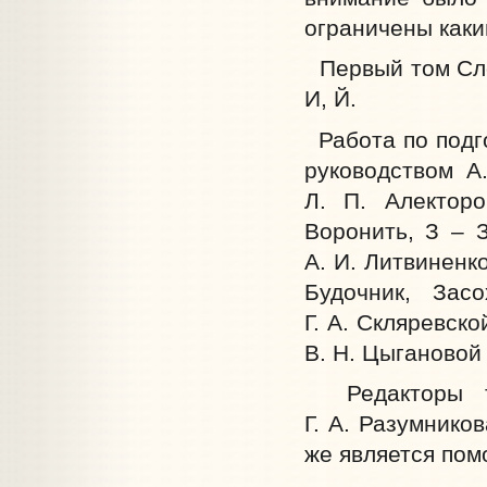
ограничены каки
Первый том Слов
И, Й.
Работа по подг
руководством А
Л. П. Алектор
Воронить, З – З
А. И. Литвиненко
Будочник, Зас
Г. А. Скляревско
В. Н. Цыгановой
Редакторы то
Г. А. Разумников
же является пом