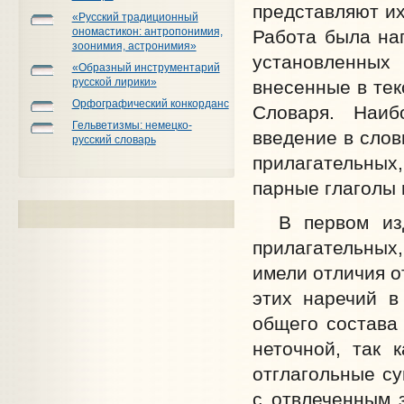
представляют их
«Русский традиционный
ономастикон: антропонимия,
Работа была на
зоонимия, астронимия»
установленных
«Образный инструментарий
русской лирики»
внесенные в тек
Орфографический конкорданс
Словаря. Наиб
Гельветизмы: немецко-
введение в слов
русский словарь
прилагательных,
парные глаголы 
В первом изда
прилагательных,
имели отличия о
этих наречий в
общего состава 
неточной, так 
отглагольные с
с отвлеченным 