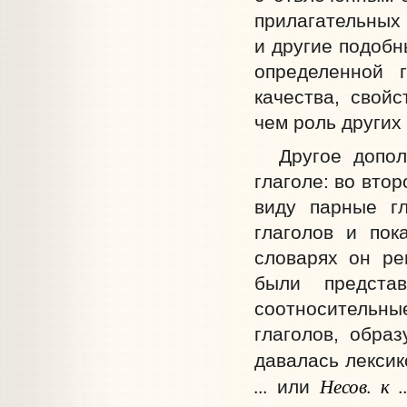
прилагательных 
и другие подобн
определенной г
качества, свой
чем роль других
Другое дополн
глаголе: во вто
виду парные гл
глаголов и пок
словарях он ре
были предста
соотносительны
глаголов, обра
давалась лексик
...
Несов. к ..
или