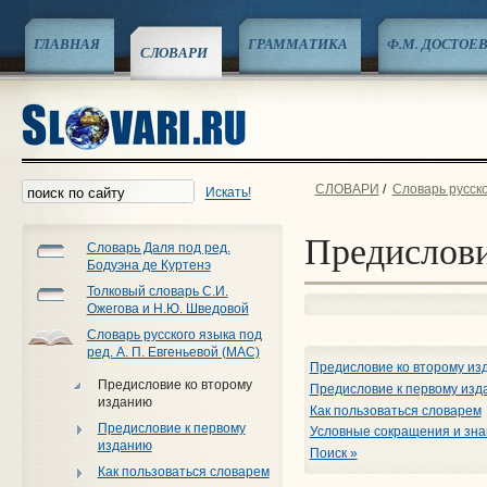
ГЛАВНАЯ
ГРАММАТИКА
Ф.М. ДОСТОЕ
СЛОВАРИ
СЛОВАРИ
/
Словарь русско
Искать!
Предислови
Словарь Даля под ред.
Бодуэна де Куртенэ
Толковый словарь С.И.
Ожегова и Н.Ю. Шведовой
Словарь русского языка под
ред. А. П. Евгеньевой (МАС)
Предисловие ко второму из
Предисловие ко второму
Предисловие к первому изд
изданию
Как пользоваться словарем
Предисловие к первому
Условные сокращения и зна
изданию
Поиск »
Как пользоваться словарем