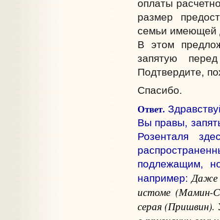
оплаты расчетно
размер предос
семьи имеющей 
В этом предло
запятую пере
Подтвердите, по
Спасибо.
Ответ.
Здравствуй
Вы правы, запят
Розенталя з
распространенн
подлежащим, но
Даже 
например:
истоме
(Мамин-С
серая
(Пришвин). 