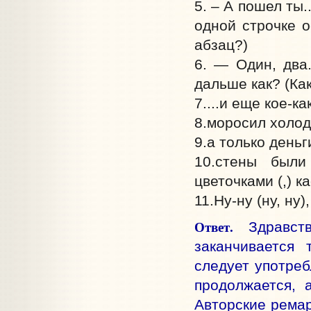
5. – А пошел ты.
одной строчке 
абзац?)
6. — Один, два
дальше как? (Ка
7....и еще кое-к
8.моросил холод
9.а только деньг
10.стены были
цветочками (,) к
11.Ну-ну (ну, ну
Ответ.
Здравств
заканчивается 
следует употреб
продолжается, 
Авторские ремар