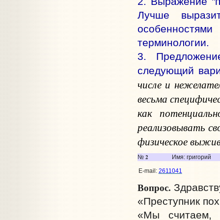
2. Выражение "п
Лучше вырази
особенностями
терминологии.
3. Предложени
следующий вари
числе и нежелате
весьма специфичес
как потенциальн
реализовывать сво
физическое выжи
2
№
Имя: григорий
E-mail:
2611041
Вопрос.
Здравству
«Преступник пох
«Мы считаем, 