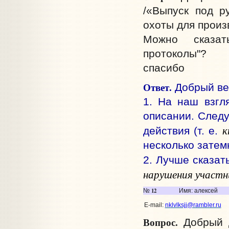
/«Выпуск под р
охоты для произ
Можно сказат
протоколы"?
спасибо
Ответ.
Добрый веч
1. На наш взгл
описании. Cледу
к
действия (т. е.
несколько затем
2. Лучше сказат
нарушения участн
12
№
Имя: алексей
E-mail:
nklvlksjj@rambler.ru
Вопрос.
Добрый д