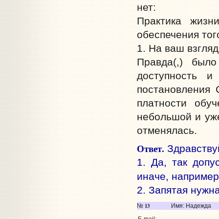
нет:
Практика жизн
обеспечения того
1. На ваш взгляд
Правда(,) был
доступность и
постановления 
платности обу
небольшой и уж
отменялась.
Ответ.
Здравствуй
1. Да, так допу
иначе, наприме
2. Запятая нужна
13
№
Имя: Надежда