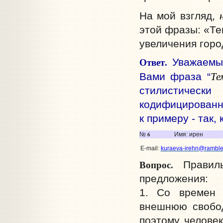
На мой взгляд,
этой фразы: «Те
увеличения горо
Ответ.
Уважаемый
Те
Вами фраза “
стилистическ
кодифицированно
к примеру - так,
6
№
Имя: ирен
E-mail:
kuraeva-irehn@rambler
Вопрос.
Правиль
предложения:
1. Со времен 
внешнюю свобод
поэтому челове