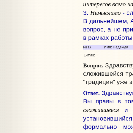
интересов всего н
Немыслимо
3.
- с
В дальнейшем, А
вопрос, а не пр
в рамках работы
15
№
Имя: Надежда
E-mail:
Вопрос.
Здравству
сложившейся тра
"традиция" уже 
Ответ.
Здравству
Вы правы в то
сложившееся
и п
установившийся
формально мож