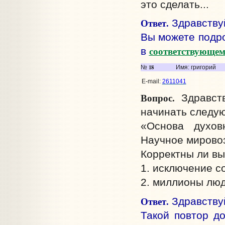
это сделать...
Ответ.
Здравствуй
Вы можете подро
соответствующем
в
18
№
Имя: григорий
E-mail:
2611041
Вопрос.
Здравств
начинать следую
«Основа духов
Научное мирово
Корректны ли в
1. исключение 
2. миллионы лю
Ответ.
Здравству
Такой повтор д