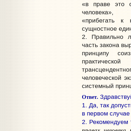
«в праве это 
человека»,
«прибегать к
сущностное еди
2. Правильно л
часть закона вы
принципу сои
практическо
трансцендентног
человеческой эк
системный прин
Ответ.
Здравствуй
1. Да, так допу
в первом случае
2. Рекомендуем 
правах человека