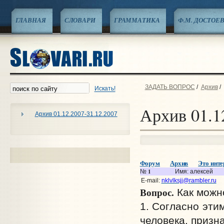
ГЛАВНАЯ
СЛОВАРИ
ГРАММАТИКА
Ф.М. ДОСТОЕ
ЗАДАТЬ ВОПРОС
/
Архив
/
Искать!
Архив 01.1
Архив 01.12.2007-31.12.2007
Форум
Архив
Это интер
1
№
Имя: алексей
E-mail:
nklvlksjj@rambler.ru
Вопрос.
Как можн
1. Согласно эти
человека, призн