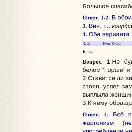
Большое спасиб
Ответ.
1-2.
В обои
коорди
3.
Вин. п.:
4.
Оба варианта 
20
№
Имя: Олеся
E-mail:
Вопрос.
1.Не буд
белом “порше” и
2.Ставится ли з
стоял, успел за
выплыла женщин
3.К нему обращал
Ответ.
1.
Всё пр
жаргонизм (
употреблении на