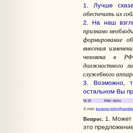
1. Лучше сказ
обеспечить их со
2. На наш взгл
признано необход
формирование об
внесения измене
человека в РФ
должностного ли
служебного аппар
3. Возможно, 
остальном Вы п
25
№
Имя: ирен
E-mail:
kuraeva-irehn@rambler
Вопрос.
1. Может 
это предложение