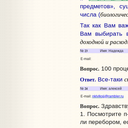
предметов», су
биологиче
числа (
Так как Вам ва
Вам выбирать 
доходной и расход
23
№
Имя: Надежда
E-mail:
Вопрос.
100 проц
с
Ответ.
Все-таки
24
№
Имя: алексей
E-mail:
nklvlksjj@rambler.ru
Вопрос.
Здравств
1. Посмотрите п
ли перебором, ес