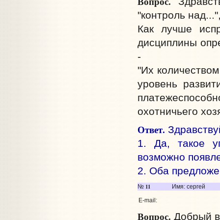
Вопрос.
Здравств
"контроль над..."
Как лучше испр
дисциплины опре
-
"Их количеством
уровень развити
платежеспособ
охотничьего хоз
Ответ.
Здравствуй
1. Да, такое у
возможно появле
2. Оба предложе
11
№
Имя: сергей
E-mail:
Вопрос.
Добрый ве