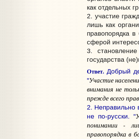
как отдельных гр
2. участие граж
лишь как орган
правопорядка в 
сферой интересо
3. становление
государства (не
Ответ.
Добрый де
Участие населен
"
внимания не толь
прежде всего прав
2. Неправильно в
У
не по-русски. "
понимании - ли
правопорядка в б