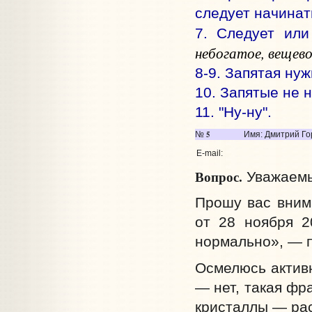
следует начинат
7. Следует или
небогатое, вещево
8-9. Запятая нуж
10. Запятые не 
11. "Ну-ну".
5
№
Имя: Дмитрий Го
E-mail:
Вопрос.
Уважаемы
Прошу вас вним
от 28 ноября 2
нормально», — 
Осмелюсь активн
— нет, такая фр
кристаллы — рас