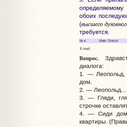
определяемому 
обоих последую
высшего духовног
(
требуется.
4
№
Имя: Олеся
E-mail:
Вопрос.
Здравст
диалога:
1. — Леопольд,
дом.
2. — Леопольд..
3. — Гляди, гл
строчке оставля
4. — Сиди дом
квартиры. (Прав