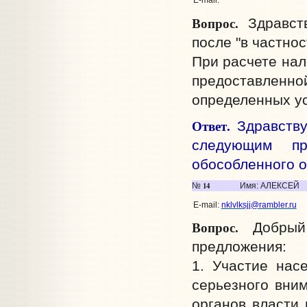
E-mail:
Вопрос.
Здравств
после "в частнос
При расчете нал
предоставле
определенных ус
Ответ.
Здравству
следующим пр
обособленного о
14
№
Имя: АЛЕКСЕЙ
E-mail:
nklvlksjj@rambler.ru
Вопрос.
Добрый 
предложения:
1. Участие нас
серьезного вним
органов власти 