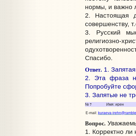
нормы, и важно 
2. Настоящая 
совершенству, т
3. Русский мы
религиозно-хри
одухотворенност
Спасибо.
Ответ.
1. Запятая
2. Эта фраза н
Попробуйте сфор
3. Запятые не т
7
№
Имя: ирен
E-mail:
kuraeva-irehn@rambler
Вопрос.
Уважаемы
1. Корректно ли 