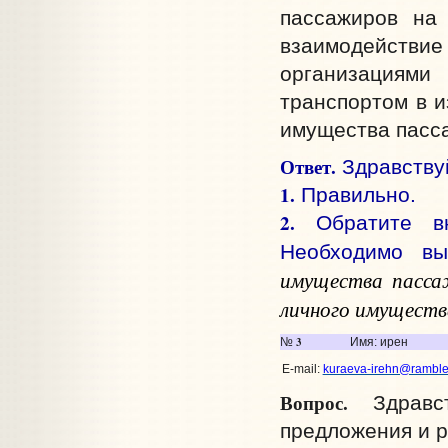
пассажиров на
взаимодейств
организациями
транспортом в и
имущества пасс
Ответ.
Здравству
1.
Правильно.
2.
Обратите вн
Необходимо вы
имущества пасса
личного имущест
3
№
Имя: ирен
E-mail:
kuraeva-irehn@rambler
Вопрос.
Здравст
предложения и р