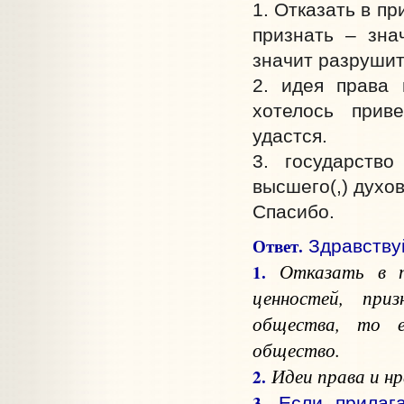
1. Отказать в п
признать – зна
значит разрушит
2. идея права 
хотелось прив
удастся.
3. государств
высшего(,) духо
Спасибо.
Ответ.
Здравствуй
Отказать в п
1.
ценностей, при
общества, то е
общество.
Идеи права и нр
2.
3.
Если прилаг