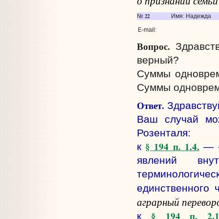
о
признании семьи
22
№
Имя: Надежда
E-mail:
Вопрос.
Здравств
верный?
Суммы одноврем
Суммы одновреме
Ответ.
Здравству
Ваш случай мо
Розенталя:
§ 194 п. 1.4.
к
— «
явлений вну
терминологическ
единственного ч
аграрный перевор
§ 194 п. 2.1
к