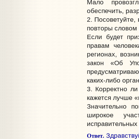
Мало провозг
обеспечить, раз
2. Посоветуйте,
повторы словом 
Если будет при
правам челове
регионах, возн
закон «Об Уп
предусматрива
каких-либо орга
3. Корректно ли
кажется лучше «
Значительно п
широкое учас
исправительных 
Ответ.
Здравствуй