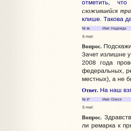
отметить, чт
сложившейся тра
клише. Такова д
16
№
Имя: Надежда
E-mail:
Вопрос.
Подскажит
Зачет излишне у
2008 года пров
федеральных, ре
местных), а не 
Ответ.
На наш взг
17
№
Имя: Олеся
E-mail:
Вопрос.
Здравств
ли ремарка к пр