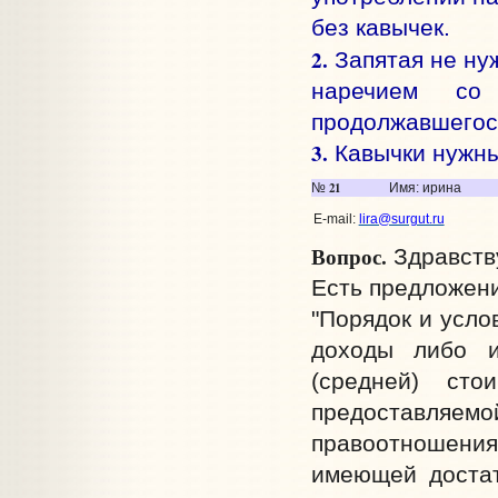
без кавычек.
2.
Запятая не нуж
наречием со
продолжавшегося
3.
Кавычки нужны
21
№
Имя: ирина
E-mail:
lira@surgut.ru
Вопрос.
Здравств
Есть предложен
"Порядок и усл
доходы либо и
(средней) ст
предоставляе
правоотношени
имеющей доста