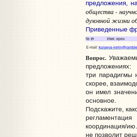
предложения, н
общества - научн
духовной жизни о
Приведенные фр
19
№
Имя: ирен
E-mail:
kuraeva-irehn@rambler
Вопрос.
Уважаемы
предложениях:
три парадигмы н
скорее, взаимо
он имел значени
основное.
Подскажите, как
регламентаци
координация/и
не позволит реш