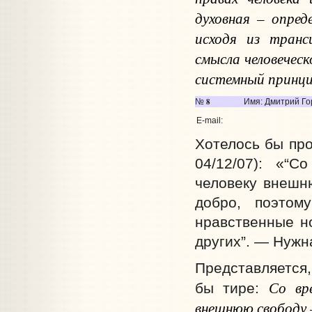
духовная – опред
исходя из транс
смысла человечес
системный принци
8
№
Имя: Дмитрий Го
E-mail:
Хотелось бы пр
04/12/07): «“С
человеку внешню
добро, поэтом
нравственные н
других”. — Нужн
Представляется,
Со вр
бы тире:
внешнюю свободу 