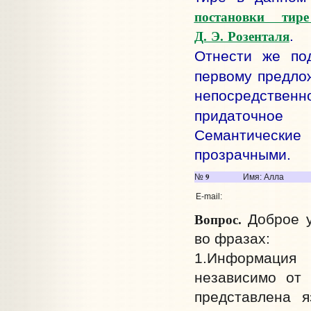
постановки тир
Д. Э. Розенталя
.
Отнести же по
первому предло
непосредстве
придаточное 
Семантические 
прозрачными.
9
№
Имя: Алла
E-mail:
Вопрос.
Доброе у
во фразах:
1.Информация 
независимо от 
представлена я