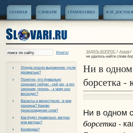
ГЛАВНАЯ
СЛОВАРИ
ГРАММАТИКА
Ф.М. ДОСТОЕ
ЗАДАТЬ ВОПРОС
/
Архив
/
Искать!
не удалось найти слова бор
Ни в одном
Откуда пошло выражение: гусли
яровчатые?
борсетка - 
Понятно, что буквально
означает сейчас - сей час, а его
синоним, теперь, - к чему оно
восходит?
Ваганты и менестрели - в чем
разница? Каково
Ни в одном 
происхождение слов?
Как будет правильно: матрас
борсетка
-
ка
или матрац?
Конфорка?