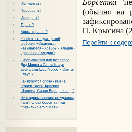
Борсетка
'н
Имплантат?
(обычно на р
Прецедент?
Инцидент?
зафиксирован
Теракт?
П. Крысина (2-
Ароматерапия?
Конфеты кондитерской
Перейти к соде
фабрики «Славянка»
называются «Храбрый Аладин»
- разве не Алладин?
Оформляются или нет слова
Дед Мороз и Санта Клаус
дефисами (Дед-Мороз и Санта-
Клаус)?
Как пишутся слова - имена
героев сказок: Красная
Шапочка, Синяя Борода и под.?
Ни в одном словаре не удалось
найти слова борсетка - как
правильно его писать?