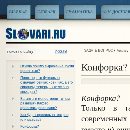
ГЛАВНАЯ
СЛОВАРИ
ГРАММАТИКА
Ф.М. ДОСТОЕ
ЗАДАТЬ ВОПРОС
/
Архив
/
Искать!
Конфорка?
Откуда пошло выражение: гусли
яровчатые?
Понятно, что буквально
означает сейчас - сей час, а его
синоним, теперь, - к чему оно
восходит?
Конфорка?
Ваганты и менестрели - в чем
разница? Каково
Только в т
происхождение слов?
Как будет правильно: матрас
современных 
или матрац?
н
Конфорка?
вместо
) оши