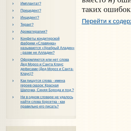
Имплантат?
таких ошибок
Прецедент?
Инцидент?
Перейти к соде
Теракт?
Ароматерапия?
Конфеты кондитерской
фабрики «Славянка»
называются «Храбрый Аладин»
- разве не Алладин?
Оформляются или нет слова
Дед Мороз и Санта Клаус
дефисами (Дед-Мороз и Санта-
Клаус)?
Как пишутся слова - имена
героев сказок: Красная
Шапочка, Синяя Борода и под.?
Ни в одном словаре не удалось
найти слова борсетка - как
правильно его писать?