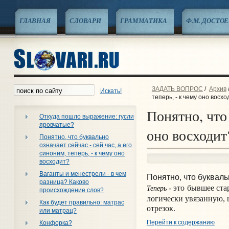
ГЛАВНАЯ
СЛОВАРИ
ГРАММАТИКА
Ф.М. ДОСТО
ЗАДАТЬ ВОПРОС
/
Архив
Искать!
теперь, - к чему оно восхо
Понятно, что 
Откуда пошло выражение: гусли
яровчатые?
оно восходит
Понятно, что буквально
означает сейчас - сей час, а его
синоним, теперь, - к чему оно
восходит?
Ваганты и менестрели - в чем
Понятно, что буквал
разница? Каково
Теперь
- это бывшее ста
происхождение слов?
логически увязанную,
Как будет правильно: матрас
отрезок.
или матрац?
Перейти к содержанию
Конфорка?