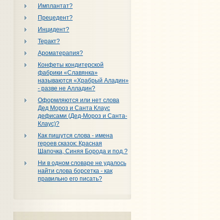
Имплантат?
Прецедент?
Инцидент?
Теракт?
Ароматерапия?
Конфеты кондитерской
фабрики «Славянка»
называются «Храбрый Аладин»
- разве не Алладин?
Оформляются или нет слова
Дед Мороз и Санта Клаус
дефисами (Дед-Мороз и Санта-
Клаус)?
Как пишутся слова - имена
героев сказок: Красная
Шапочка, Синяя Борода и под.?
Ни в одном словаре не удалось
найти слова борсетка - как
правильно его писать?