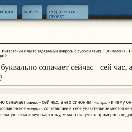
ЕВСКИЙ
ФОРУМ
ПОДДЕРЖАТЬ
ПРОЕКТ
/
Интересные и часто задаваемые вопросы о русском языке
/
Этимология
/
П
дит?
буквально означает сейчас - сей час, а
?
сейчас
теперь
ьно означает
- сей час, а его синоним,
, - к чему о
топрьво
рославянское
, сочетающее в себе указательное местоиме
 цельную смысловую картинку, можно получить примерно следу