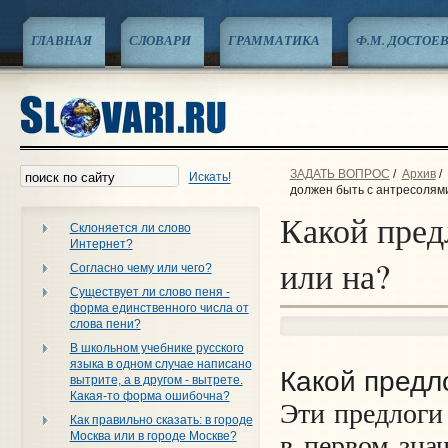
ГЛАВНАЯ
СЛОВАРИ
ГРАММАТИКА
Ф.М. ДОСТОЕ
ЗАДАТЬ ВОПРОС
/
Архив
/
Искать!
должен быть с антресолями
Какой пред
Склоняется ли слово
Интернет?
или на?
Согласно чему или чего?
Существует ли слово пеня -
форма единственного числа от
слова пени?
В школьном учебнике русского
языка в одном случае написано
Какой предл
вытрите, а в другом - вытрете.
Какая-то форма ошибочна?
Эти предлоги
Как правильно сказать: в городе
Москва или в городе Москве?
в первом зна