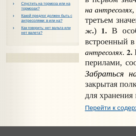
Спустить на тормоза или на
на антресолях
,
тормозах?
Какой предлог должен быть с
третьем значе
антресолями: в или на?
.
1.
ж
Как говорить: нет вальта или
)
В особ
нет валета?
встроенный в
2.
антресолях
.
перилами, со
Забраться н
закрытая полк
для хранения
Перейти к соде