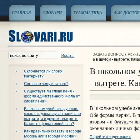
ГЛАВНАЯ
СЛОВАРИ
ГРАММАТИКА
Ф.М. ДОСТО
ЗАДАТЬ ВОПРОС
/
Архив
Искать!
а в другом - вытрете. Ка
В школьном у
Склоняется ли слово
Интернет?
- вытрете. К
Согласно чему или чего?
Существует ли слово пеня -
форма единственного числа от
слова пени?
В школьном учебнике
В школьном учебнике русского
языка в одном случае написано
Обе формы верны. В п
вытрите, а в другом - вытрете.
втором - в будущем вр
Какая-то форма ошибочна?
окончаниях личных фор
Как правильно сказать: в городе
Москва или в городе Москве?
Перейти к содержанию