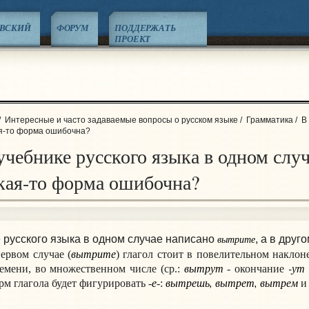
ЕВСКИЙ
ФОРУМ
ПОДДЕРЖАТЬ
ПРОЕКТ
/
Интересные и часто задаваемые вопросы о русском языке
/
Грамматика
/
В
кая-то форма ошибочна?
чебнике русского языка в одном случ
акая-то форма ошибочна?
вытрите
 русского языка в одном случае написано
, а в друго
вытрите
ервом случае (
) глагол стоит в повелительном наклон
вытрут
-ут
емени, во множественном числе (ср.:
- окончание
е
вытр
е
шь, вытр
е
т, вытр
е
м
м глагола будет фигурировать -
-:
и 