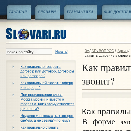
ГЛАВНАЯ
СЛОВАРИ
ГРАММАТИКА
Ф.М. ДОСТОЕ
ЗАДАТЬ ВОПРОС
/
Архив
/
Искать!
ставить ударение в слове 
Как правил
Как правильно говорить:
догово'р или до'говор, догово'ры
или договора'?
звонит?
Как правильней сказать: афера
или афёра?
При произнесении слова
Москва москвичи вместо о
говорят а. Как к этому относятся
филологи?
Как правиль
Недавно услышала, как говорят
зв
В форме
свё'кла, а не свекла' - почему?
Как правильно ставить