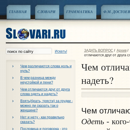
ГЛАВНАЯ
СЛОВАРИ
ГРАММАТИКА
Ф.М. ДОСТОЕ
ЗАДАТЬ ВОПРОС
/
Архив
/
Искать!
отличаются друг от друга с
Чем отлича
Чем различаются слова ноль и
нуль?
надеть?
В чем разница между
неустойкой и пени?
Чем отличаются друг от друга
слова одеть и надеть?
Взять(брать, трясти) за грудки -
можно ли сказать так о
Чем отличаю
женщине?
Нет и нету - как правильно
Одеть
- кого
сказать?
Пословица и поговорка - это