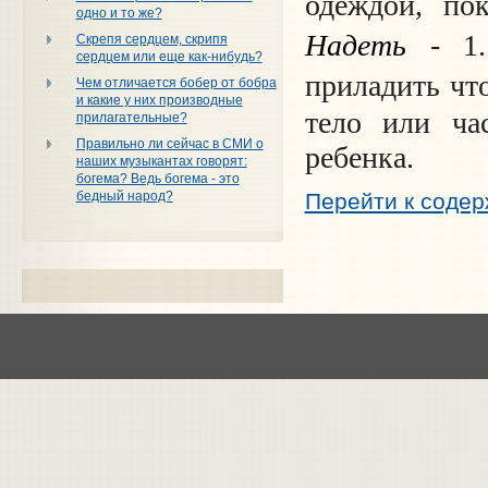
одеждой, пок
одно и то же?
Надеть
- 1.
Скрепя сердцем, скрипя
сердцем или еще как-нибудь?
приладить чт
Чем отличается бобер от бобра
и какие у них производные
тело или ча
прилагательные?
Правильно ли сейчас в СМИ о
ребенка.
наших музыкантах говорят:
богема? Ведь богема - это
Перейти к соде
бедный народ?