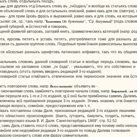
ыхъ словъ отд
ũ
льныхъ гн
ũ
здъ,
ядку
для другихъ отд
ũ
льныхъ словъ въ ,,гн
ũ
здахъ” и вообще въ статьяхъ слов
объясненiй словъ и для остальныхъ описанiй, равно какъ для см. (смотри), ср
чины
- для прим
ũ
ровъ фразъ и выраженiй, равно какъ и для словъ, на которы
буженина“
багульный
Баженина
ылки: см., ср.; такъ напр. “
см.
, “Ср.
“ (подъ слово
енiй губернiй, м
ũ
стностей и говоровъ,
нiй фамилiй авторовъ, заглавiй книгъ, грамматическихъ категорiй (напр. родов
та, курсивь петитъ и уставъ петитъ, употребляются тоже для разныхъ д
 связи съ данною группою словъ. Подобныя прим
ũ
чанiя равносильны выноск
тся н
ũ
сколько разныхъ шрифтовъ латинскаго алфавита, такъ что въ общем
чальнымъ словомъ данной словарной статьи и вообще передъ словомъ, вы
 ссылкою на заглавное слово ,,гн
ũ
зда“, - указываетъ, что это собственно и
зводныхъ (этотъ прiемъ введенъ редакцiей 3-го изданiя).
ловарной статьи отм
ũ
чаетъ отвлечонное или переносное значенiе изв
ũ
ст
Всеуслышанiе
етъ повторенiе слова, напр.
: объявить во - .
Биржевой. -ая
 окончанiями словъ зам
ũ
няетъ повторенiе начала слова, напр.
и
и перешли изъ 1-го и 2-го изданiя, гд
ũ
он
ũ
были прим
ũ
нены самимъ Далемъ и
включены вс
ũ
прибавленiя редакцiи 3-го изданiя. Этимъ знакомъ отм
ũ
чаютс
ающiе вопросъ, сомн
ũ
нiе, предостереженiе или т. п.
бкахъ поставлены слова Даля, признанныя редакцiей 3-го изданiя лишними.
 областного происхожденiя: {баять, гуторить, бакулить, голдить, голчить, 
еликорусскаго языка В. И. Даля. Санктпетербургъ 1869“, стр. 51-52
, самъ Даль ставилъ посл
ũ
словъ, представлявшихся ему почему-либо неясн
мн
ũ
нiе или недоум
ũ
нiе редакцiи 3-го изданiя по поводу Далева толкованiя.
фразою означаетъ слово или фразу сомнительную.