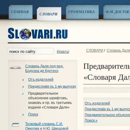
ГЛАВНАЯ
ГРАММАТИКА
Ф.М. ДОСТО
СЛОВАРИ
СЛОВАРИ
/
Словарь Даля
Искать!
Предваритель
Словарь Даля под ред.
Бодуэна де Куртенэ
«Словаря Да
Отъ издателей
Предисловiе къ 1-му выпуску
Предварительное
объяснение шрифтовъ,
знаковъ и пр. въ третьемъ
Отъ издателей
изданiи «Словаря Даля»
Предисловiе къ 1-му выпус
Поиск
Предварительное объяснен
Поиск »
Толковый словарь С.И.
Ожегова и Н.Ю. Шведовой