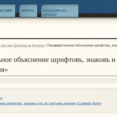
ЕВСКИЙ
ФОРУМ
ПОДДЕРЖАТЬ
ПРОЕКТ
 под ред. Бодуэна де Куртенэ
/
Предварительное объяснение шрифтовъ, знак
ное объяснение шрифтовъ, знаковъ и 
ля»
ку
ие шрифтовъ, знаковъ и пр. въ третьемъ изданiи «Словаря Даля»