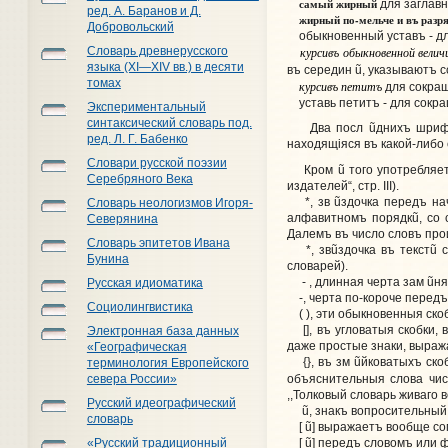
самый жирный
для заглавн
ред. А. Баранов и Д.
жирный по-мельче и въ разр
Добровольский
обыкновенный уставъ - для 
курсивъ обыкновенной вели
Словарь древнерусского
языка (XI—XIV вв.) в десяти
въ середин
ũ
, указываютъ сс
томах
курсивъ петитъ
для сокращ
уставь петитъ - для сокраще
Экспериментальный
синтаксический словарь под.
Два посл
ũ
днихъ шриф
ред. Л. Г. Бабенко
находящiяся въ какой-либо
Словари русской поэзии
Кром
ũ
того употребляе
Серебряного Века
издателей“, стр. III).
*, зв
ũ
здочка передъ на
Словарь неологизмов Игоря-
алфавитномъ порядк
ũ
, со
Северянина
Далемъ въ число словъ прои
Словарь эпитетов Ивана
*, зв
ũ
здочка въ текст
ũ
с
Бунина
словарей).
- , длинная черта зам
ũ
ня
Русская идиоматика
-, черта по-короче передъ
Социолингвистика
( ), эти обыкновенныя скобк
[], въ угловатыя скобки, 
Электронная база данных
даже простые знаки, выраж
«Географическая
{}, въ зм
ũ
йковатыхъ ско
терминология Европейского
объяснительныя слова чисто
севера России»
,,Толковый словарь живаго в
Русский идеографический
ũ
, знакъ вопросительный
словарь
[
ũ
] выражаетъ вообще со
[
ũ
] передъ словомъ или 
«Русский традиционный