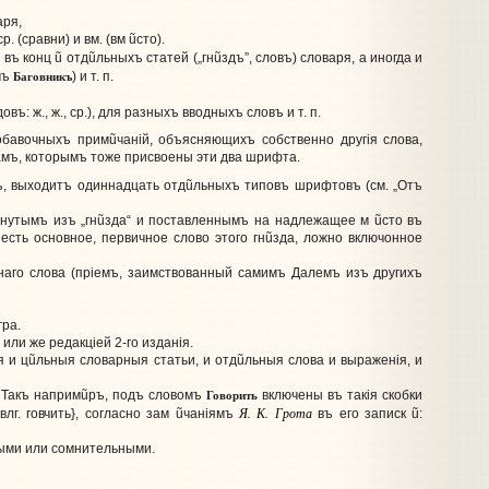
аря,
. (сравни) и вм. (вм
ũ
сто).
я въ конц
ũ
отд
ũ
льныхъ статей („гн
ũ
здъ”, словъ) словаря, а иногда и
Баговникъ
мъ
) и т. п.
ъ: ж., ж., ср.), для разныхъ вводныхъ словъ и т. п.
обавочныхъ прим
ũ
чанiй, объясняющихъ собственно другiя слова,
амъ, которымъ тоже присвоены эти два шрифта.
ъ, выходитъ одиннадцать отд
ũ
льныхъ типовъ шрифтовъ (см. „Отъ
нутымъ изъ „гн
ũ
зда“ и поставленнымъ на надлежащее м
ũ
сто въ
 есть основное, первичное слово этого гн
ũ
зда, ложно включонное
наго слова (прiемъ, заимствованный самимъ Далемъ изъ другихъ
гра.
ли же редакцiей 2-го изданiя.
я и ц
ũ
льныя словарныя статьи, и отд
ũ
льныя слова и выраженiя, и
Говорить
 Такъ наприм
ũ
ръ, подъ словомъ
включены въ такiя скобки
Я. К. Грота
влг. говчить}, согласно зам
ũ
чанiямъ
въ его записк
ũ
:
ыми или сомнительными.