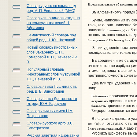
Предварительное объясенние шр
Словарь русского языка под
ред. А. П. Евгеньевой (МАС)
Въ алфавитномъ порядк
Словарь синонимов и сходных
Буквы, написанныя въ ско
по смыслу выражений Н.
такъ, какъ оно написано б
Абрамова
блокшип(ф)ъ
написанiе
обоз
основы въ косвенныхъ пад
Семантический словарь под
богадельня
Бога д
ũ
ля,
отъ
Бог
общей ред. Н. Ю. Шведовой
Новый словарь иностранных
Знаки ударенiя выставляю
слов Захаренко Е. Н.,
посл
ũ
довательно только п
Комаровой Л. Н., Нечаевой И.
Въ соединенiи же съ други
В.
(ли
ũ
чаются только изр
ũ
дка
Популярный словарь
а именно, когда гласный 
иностранных слов Музруковой
противоположность сочетан
Т. Г., Нечаевой И. В.
Два или три ударенiя на 
Словарь языка Пушкина отв.
напр.
ред. В. В. Виноградов
Библiотека
произносится 
Словарь языка Достоевского
астрономъ
произносится 
гл. ред. Ю.Н. Караулов
баловать
произносится и
Бондарь
произносится ил
Словарь личных имен Н.А.
Петровского
Въ случаяхъ двоякаго удар
шч (щ),
Словарь русского арго В.С.
я отступаю отъ п
благорасположонный,
Елистратова
я даю в
Русскихъ шрифтовъ въ са
Русская заветная идиоматика