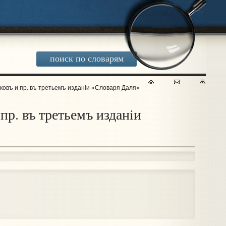
поиск по словарям
овъ и пр. въ третьемъ изданiи «Словаря Даля»
пр. въ третьемъ изданiи