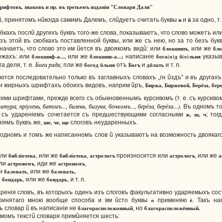
ифтовъ, знаковъ и пр. въ третьемъ изданiи "Словаря Даля"
и
й
ũ
, принятомъ н
ũ
когда самимъ Далемъ, сл
ũ
дуетъ считать буквы
и
за одно, т
бкахъ посл
ũ
другихъ буквъ того-же слова, показываютъ, что слово можетъ ил
езъ этой въ скобкахъ поставленной буквы, или же съ нею, но за то безъ б
блокшипъ
бл
начаетъ, что слово это им
ũ
ется въ двоякомъ вид
ũ
: или
, или же
блокшиф-а...,
блокшив-а...;
бога(о)д
ũ
(е)льня
ежахъ: или
или же
написанiе
указыв
Бога ради
богод
ũ
льня
Богъ
д
ũ
лать
а деля, т. е.
; пли же
отъ
и
и т. п.
тся последовательно только въ заглавныхъ словахъ „гн
ũ
здъ“ и въ другахъ
Биржа, Биржевой, Берёза, бер
ри жирныхъ шрифтахъ обоихъ видовъ, наприм
ũ
ръ,
ми шрифтами, прежде всего съ обыкновеннымъ курсивомъ (т. е. съ курсиво
гатура, прiузень, батогъ..., билень, бизуна, бочкомъ..., берёза, берёза...).
Въ одномъ то
ж, ш, ч
о съ ударенiемъ сочетается съ предшествующими согласными
; то
ше, че, ще
iямъ буквъ же,
слоговъ неударенныхъ.
одномъ и томъ же написанномъ слов
ũ
указываютъ на возможность двоякаго 
библiотека
библiотека
астрологъ
астрологъ
а
или
, или же
,
произносится или
, или же
астрономъ
астрономъ
или
, иди же
,
баловать
баловать,
ли
, или же
бондарь
бондарь
и
, или же
, и т. п.
енiя словъ, въ которыхъ одинъ изъ слоговъ факультативно ударяемыхъ сос
о
ё
ринятаго мною вообще способа и вм
ũ
сто буквы
применяю
. Такъ н
благорасположонный
благорасположённый.
ъ словар
ũ
въ написанiи не
, но
момъ текст
ũ
словаря прим
ũ
няется шесть: