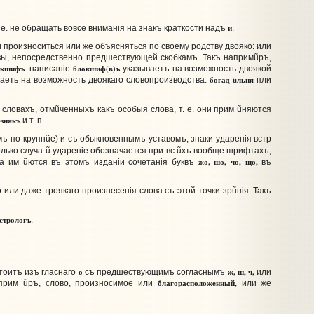
и
. е. не обращать вовсе вниманiя на знакъ краткости надъ
.
и произноситься или же объясняться по своему родству двояко: или
уквы, непосредственно предшествующей скобкамъ. Такъ наприм
ũ
ръ,
окшифъ
блокшиф(в)ъ
: написанiе
указываетъ на возможность двоякой
богад
ũ
льня
аеть на возможность двоякаго словопроизводства:
пли
 словахъ, отм
ũ
ченныхъ какъ особыя слова, т. е. они прим
ũ
няются
езнякъ
и т. п.
мъ по-крупн
ũ
е) и съ обыкновеннымъ уставомъ, знаки ударенiя встр
лько случа
ũ
ударенiе обозначается при вс
ũ
хъ вообще шрифтахъ,
жо, шо, чо, що,
гда им
ũ
ются въ этомъ изданiи сочетанiя буквъ
въ
или даже троякаго произнесенiя слова съ этой точки зр
ũ
нiя. Такъ
стрологъ
.
о
ж, ш, ч,
тоитъ изъ гласнаго
съ предшествующимъ согласнымъ
или
благорасположенный,
априм
ũ
ръ, слово, произносимое или
или же