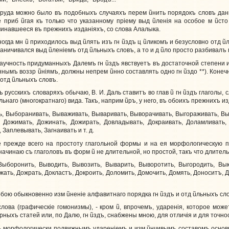
руда можно было въ подобныхъ случаяхъ перем
ũ
нить порядокъ словъ дан
не приб
ũ
гая къ только что указанному прiему выд
ũ
ленiя на особое м
ũ
сто
чинавшееся въ прежнихъ изданiяхъ, со слова Алалыка.
ногда мн
ũ
приходилось выд
ũ
лять изъ гн
ũ
здъ ц
ũ
ликомъ и безусловно отд
ũ
граничивался выд
ũ
ленiемъ отд
ũ
льныхъ словъ, а то и д
ũ
ло просто разбивалъ 
аучность придуманныхъ Далемъ гн
ũ
здъ явствуетъ въ достаточной степени и
еннымъ воззр
ũ
нiямъ, должны непрем
ũ
нно составлять одно гн
ũ
здо **). Коне
 отд
ũ
льныхъ словъ.
 русскихъ словаряхъ обычаю, В. И. Даль ставитъ во глав
ũ
гн
ũ
здъ глаголы, 
ьнаго (многократнаго) вида. Такъ, наприм
ũ
ръ, у него, въ обоихъ прежнихъ из
 Выборанивать, Вываживать, Вываривать, Выворачивать, Выгораживать, Вы
, Дожимать, Дожинать, Дожирать, Довладывать, Докраивать, Доламливать,
Заплевывать, Загнаивать и т. д.
режде всего на простоту глагольной формы и на ея морфологическую пе
начинаю съ глаголовъ въ форм
ũ
не длительной, но простой, такъ что длите
боронить, Выводить, Вывозить, Выварить, Выворотить, Выгородить, Выко
Дожать, Дожрать, Докластъ, Докроить, Доломить, Домочить, Домять, Доноситъ,
собою обыкновенно изм
ũ
ненiе алфавитнаго порядка гн
ũ
здъ и отд
ũ
льныхъ сло
ва (графическiе гомонизмы), - кром
ũ
, впрочемъ, ударенiя, которое мож
рныхъ статей или, по Далю, гн
ũ
здъ, снабжены мною, для отличiя и для точност
 морфологически подвижнымъ ударенiемъ и изм
ũ
нчивымъ составомъ основ