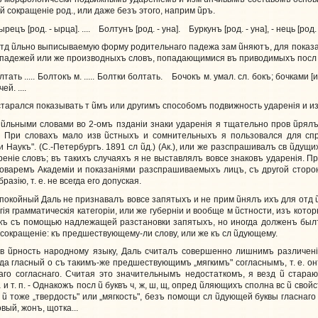
 сокращенiе род., или даже безъ этого, наприм
ũ
ръ.
рецъ [род. - ырца]. .... Болтунъ [род. - уна]. Буркунъ [род. - уна], - нець [род. 
отд
ũ
льно выписываемую форму родительнаго падежа зам
ũ
няютъ, для показ
падежей или же производныхъ словъ, попадающимися въ приводимыхъ пос
ть ..... Болтокъ м. ..... Болтки болтать. Бочокъ м. умал. сл. бокъ; бочками [и
й. ....
старался показывать т
ũ
мъ или другимъ способомъ подвижность ударенiя и и
д
ũ
льными словами во 2-омъ пзданiи знаки ударенiя я тщательно пров
ũ
рялъ
. При словахъ мало изв
ũ
стныхъ и сомнительныхъ я пользовался для сп
и Наукъ". (С.-Петербургъ. 1891 сл
ũ
д.) (Ак.), или же разспрашивалъ св
ũ
дущих
ренiе словъ; въ такихъ случаяхъ я не выставлялъ вовсе знаковъ ударенiя. П
оваремъ Академiи и показанiями разспрашиваемыхъ лицъ, съ другой сторон
азiю, т. е. не всегда его допуская.
покойный Даль не признавалъ вовсе запятыхъ и не прим
ũ
нялъ ихъ для отд
я грамматическiя категорiи, или же губернiи и вообще м
ũ
стности, изъ кото
къ съ помощью надлежащей разстановки запятыхъ, но иногда долженъ былъ 
 сокращенiе: къ предшествующему-ли слову, или же къ сл
ũ
дующему.
 в
ũ
рность народному языку, Даль считалъ совершенно лишнимъ различенi
гда гласный о съ такимъ-же предшествующимъ „мягкимъ" согласнымъ, т. е. онъ
аго согласнаго. Считая это значительнымъ недостаткомъ, я везд
ũ
стараюс
 и т. п. - Однакожъ посл
ũ
буквъ ч, ж, ш, щ, опред
ũ
ляющихъ сполна вс
ũ
свойс
л
ũ
тоже „твердость" или „мягкость", безъ помощи сл
ũ
дующей буквы гласнаго 
вый, жонъ, щотка...