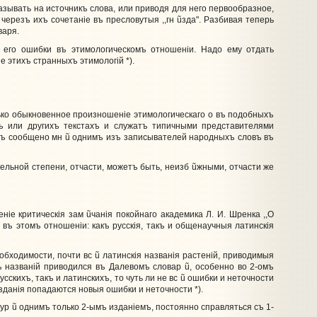
зывать на источникъ слова, или приводя для него первообразное,
 черезъ ихъ сочетанiе въ пресловутыя ,,гн
ũ
зда". Разбивая теперь
варя.
 его ошибки въ этимологическомъ отношенiи. Надо ему отдать
е этихъ странныхъ этимологiй *).
ько обыкновенное произношенiе этимологическаго о въ подобныхъ
ъ или другихъ текстахъ и служатъ типичными представителями
итъ сообщено мн
ũ
однимъ изъ записывателей народныхъ словъ въ
ельной степени, отчасти, можетъ быть, неизб
ũ
жными, отчасти же
нiе критическiя зам
ũ
чанiя покойнаго академика Л. И. Шренка ,,О
 въ этомъ отношенiи: какъ русскiя, такъ и общенаучныя латинскiя
еобходимости, почти вс
ũ
латинскiя названiя растенiй, приводимыя
ъ названiй приводился въ Далевомъ словар
ũ
, особенно во 2-омъ
сскихъ, такъ и латинскихъ, то чуть ли не вс
ũ
ошибки и неточности
зданiя попадаются новыя ошибки и неточности *).
тур
ũ
однимъ только 2-ымъ изданiемъ, постоянно справляться съ 1-