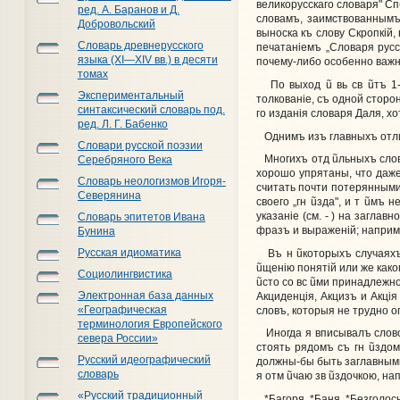
великорусскаго словаря" Спб
ред. А. Баранов и Д.
словамъ, заимствованнымъ 
Добровольский
выноска къ слову Скропкiй,
Словарь древнерусского
печатанiемъ „Словаря рус
языка (XI—XIV вв.) в десяти
почему-либо особенно важ
томах
По выход
ũ
вь св
ũ
тъ 1
Экспериментальный
толкованiе, съ одной стор
синтаксический словарь под.
го изданiя словаря Даля, х
ред. Л. Г. Бабенко
Однимъ изъ главныхъ отли
Словари русской поэзии
Многихъ отд
ũ
льныхъ сло
Серебряного Века
хорошо упрятаны, что даже
Словарь неологизмов Игоря-
считать почти потерянными
Северянина
своего „гн
ũ
зда", и т
ũ
мъ н
указанiе (см. - ) на заглавн
Словарь эпитетов Ивана
фразъ и выраженiй; напри
Бунина
Русская идиоматика
Въ н
ũ
которыхъ случаяхъ
ũ
щенiю понятiй или же как
Социолингвистика
ũ
сто со вс
ũ
ми принадлежно
Электронная база данных
Акциденцiя, Акцизъ и Акцiя
«Географическая
словъ, которыя не трудно 
терминология Европейского
Иногда я вписывалъ слов
севера России»
стоять рядомъ съ гн
ũ
здом
Русский идеографический
должны-бы быть заглавным
словарь
я отм
ũ
чаю зв
ũ
здочкою, нап
«Русский традиционный
*Багоря, *Баня, *Безголосы