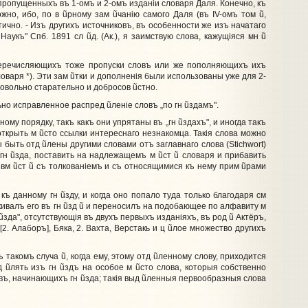
 пропущенныхъ въ 1-омъ и 2-омъ изданiи словаря Даля. Конечно, къ
ожно, ибо, по в
ũ
рному зам
ũ
чанiю самого Даля (въ IV-омъ том
ũ
,
тично. - Изъ другихъ источниковъ, въ особенности же изъ начатаго
 Наукъ" Спб. 1891 сл
ũ
д. (Ак.), я заимствую слова, кажущiяся мн
ũ
перечисляющихъ тоже пропуски словъ или же пополняющихъ ихъ
ловаря *). Эти зам
ũ
тки и дополненiя были использованы уже для 2-
овольно старательно и добросов
ũ
стно.
льно исправленное распред
ũ
ленiе словъ „по гн
ũ
здамъ".
ному порядку, такъ какъ они упрятаны въ „гн
ũ
здахъ", и иногда такъ
 открыть м
ũ
сто ссылки интереснаго незнакомца. Такiя слова можно
ы быть отд
ũ
лены другими словами отъ заглавнаго слова (Stichwort)
 гн
ũ
зда, поставить на надлежащемъ м
ũ
ст
ũ
словаря и прибавить
я вм
ũ
ст
ũ
съ толкованiемъ и съ относящимися къ нему прим
ũ
рами
 къ данному гн
ũ
зду, и когда оно попало туда только благодаря см
кивалъ его въ гн
ũ
зд
ũ
и переносилъ на подобающее по алфавиту м
ũ
зда", отсутствующiя въ двухъ первыхъ изданiяхъ, въ род
ũ
Актёръ,
2. Алаборъ], Бяка, 2. Вахта, Верстакь и ц
ũ
лое множество другихъ
въ такомъ случа
ũ
, когда ему, этому отд
ũ
ленному слову, приходится
ыд
ũ
лять изъ гн
ũ
здъ на особое м
ũ
сто слова, которыя собственно
овъ, начинающихъ гн
ũ
зда; такiя выд
ũ
ленныя первообразныя слова