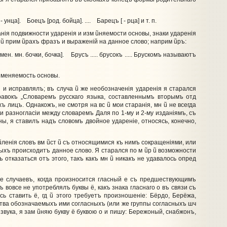
- унца]. Боецъ [род. бойца]. .... Барецъ [ - рца] и т. п.
анiя подвижности ударенiя и изм
ũ
няемости основы, знаки ударенiя
л
ũ
прим
ũ
рахъ фразъ и выраженiй на данное слово; наприм
ũ
ръ:
мен. мн. бочки, бочка]. Брусъ ..... брусокъ ..... Брускомъ называютъ
зменяемость основы.
 и исправлялъ; въ случа
ũ
же необозначенiя ударенiя я старался
равокъ „Словаремъ русскаго языка, составленнымъ вторымъ отд
ъ лицъ. Однакожъ, не смотря на вс
ũ
мои старанiя, мн
ũ
не всегда
ри разногласiи между словаремъ Даля по 1-му и 2-му изданiямъ, съ
ы, я ставилъ надъ словомъ двойное ударенiе, относясь, конечно,
ũ
ленiя словъ вм
ũ
ст
ũ
съ относящимися къ нимъ сокращенiями, или
рыхъ происходитъ данное слово. Я старался по м
ũ
р
ũ
возможности
отказаться отъ этого, такъ какъ мн
ũ
никакъ не удавалось опред
е случаевъ, когда произносится гласный е съ предшествующимъ
 вовсе не употреблялъ буквы ё, какъ знака гласнаго о въ связи съ
ь ставить ё, гд
ũ
этого требуетъ произношенiе: Бёрдо, Берёжа,
тва обозначаемыхъ ими согласныхъ (или же группы согласныхъ шч
звука, я зам
ũ
няю букву ё буквою о и пишу: Бережоный, снабжонъ,