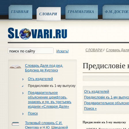
ГЛАВНАЯ
ГРАММАТИКА
Ф.М. ДОСТО
СЛОВАРИ
СЛОВАРИ
/
Словарь Даля
Искать!
Предисловiе 
Словарь Даля под ред.
Бодуэна де Куртенэ
Отъ издателей
Предисловiе къ 1-му выпуску
Отъ издателей
Предварительное
объяснение шрифтовъ,
Предисловiе къ 1-му выпус
знаковъ и пр. въ третьемъ
Предварительное объяснен
изданiи «Словаря Даля»
Поиск »
Поиск
Предисловiе къ 1-му выпуску
Толковый словарь С.И.
Ожегова и Н.Ю. Шведовой