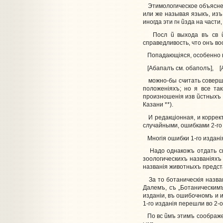
Этимологическое объясненi
или же называя языкъ, изъ
иногда эти гн
ũ
зда на части
Посл
ũ
выхода въ св
справедливость, что онъ во
Попадающiяся, особенно 
[Абапалъ см. обаполъ], [Аб
можно-бы считать соверше
положенiяхъ; но я все т
произношенiя изв
ũ
стныхъ
Казани **).
И редакцiонная, и коррект
случайными, ошибками 2-го 
Многiя ошибки 1-го изданiя
Надо однакожъ отдать спр
зоологическихъ названiях
названiя животныхъ предст
За то ботаническiя назван
Далемъ, съ „Ботаническим
изданiи, въ ошибочномъ и и
1-го изданiя перешли во 2-
По вс
ũ
мъ этимъ соображе