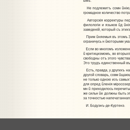
ымъ.
Не подлежитъ сомн
ũ
нiю
громадное количество потр
Авторскiя корректуры пер
филологiи и языков
ũ
д
ũ
нi
заведенiй, который съ эти
Прим
ũ
няемыя въ этомъ 3
ограничусь н
ũ
которыми ука
Если во многомъ изложенно
ũ
критицизмомъ, во вторых
свободны отъ этого чувств
Это трудъ единственный в
Есть, правда, у другихъ 
другой словарь, совм
ũ
щающ
не только одною изъ самы
для опред
ũ
ленiя мiросозер
мн
ũ
приходилось перечиты
же сильн
ũ
е должны быть э
за точностью напечатаннаг
И. Бодуэнъ-де-Куртенэ.