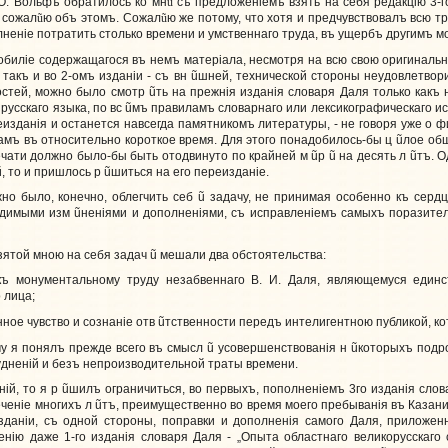
. Вольфъ обратилось ко мн
ũ
съ предложенiемъ взять на себя редакцiю 3-го
 сожал
ũ
ю объ этомъ. Сожал
ũ
ю же потому, что хотя и предчувствовалъ всю тр
лненiе потратить столько времени и умственнаго труда, въ ущербъ другимъ м
илiе содержащагося въ немъ матерiала, несмотря на всю свою оригинальнос
 такъ и во 2-омъ изданiи - съ вн
ũ
шней, технической стороны неудовлетвор
стей, можно было смотр
ũ
ть на прежнiя изданiя словаря Даля только какъ
русскаго языка, по вс
ũ
мъ правиламъ словарнаго или лексикографическаго иск
изданiя и останется навсегда памятникомъ литературы, - не говоря уже о
амъ въ относительно короткое время. Для этого понадобилось-бы ц
ũ
лое об
ечати должно было-бы быть отодвинуто по крайней м
ũ
р
ũ
на десять л
ũ
тъ. 
, то и пришлось р
ũ
шиться на его переизданiе.
о было, конечно, облегчить себ
ũ
задачу, не принимая особенно къ сердц
ходимыми изм
ũ
ненiями и дополненiями, съ исправленiемъ самыхъ поразите
зятой мною на себя задач
ũ
мешали два обстоятельства:
 монументальному труду незабвеннаго В. И. Даля, являющемуся еди
 лица;
ное чувство и сознанiе отв
ũ
тственности передъ интелигентною публикой, ко
 я понялъ прежде всего въ смысл
ũ
усовершенствованiя н
ũ
которыхъ подр
удненiй и безъ непроизводительной траты времени.
iй, то я р
ũ
шилъ ограничиться, во первыхъ, пополненiемъ 3­го изданiя сло
еченiе многихъ л
ũ
тъ, преимущественно во время моего пребыванiя въ Казани (
зданiи, съ одной стороны, поправки и дополненiя самого Даля, приложен
iю даже 1-го изданiя словаря Даля - „Опыта областнаго великорусскаго с