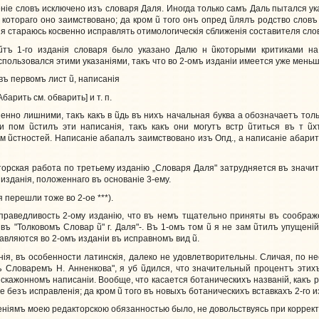
е словъ исключено изъ словаря Даля. Иногда только самъ Даль пытался ука
 котораго оно заимствовано; да кром
ũ
того онъ опред
ũ
лялъ родство словъ
, я стараюсь косвенно исправлять отимологическiя сближенiя составителя сло
ũ
тъ 1-го изданiя словаря было указано Далю н
ũ
которыми критиками на
спользовался этими указанiями, такъ что во 2-омъ изданiи имеется уже меньш
въ первомъ лист
ũ
, написанiя
арить см. обварить] и т. п.
нно лишними, такъ какъ в
ũ
дь въ нихъ начальная буква а обозначаетъ тол
аки пом
ũ
стилъ эти написанiя, такъ какъ они могутъ встр
ũ
титься въ т
ũ
х
 м
ũ
стностей. Написанiе абапалъ заимствовано изъ Опд., а написанiе абар
орская работа по третьему изданiю „Словаря Даля" затрудняется въ значит
изданiя, положеннаго въ основанiе 3-ему.
 перешли тоже во 2-ое ***).
аведливость 2-ому изданiю, что въ немъ тщательно приняты въ соображе
ъ въ "Толковомъ Словар
ũ
" г. Даля"-. Въ 1-омъ том
ũ
я не зам
ũ
тилъ упущенiй
авляются во 2-омъ изданiи въ исправномъ вид
ũ
.
iя, въ особенности латинскiя, далеко не удовлетворительны. Сличая, по н
ъ Словаремъ Н. Анненкова", я уб
ũ
дился, что значительный процентъ этих
скажонномъ написанiи. Вообще, что касается ботаническихъ названiй, какъ ру
ое безъ исправленiя; да кром
ũ
того въ новыхъ ботаническихъ вставкахъ 2-го и
нiямъ моею редакторскою обязанностью было, не довольствуясь при коррек