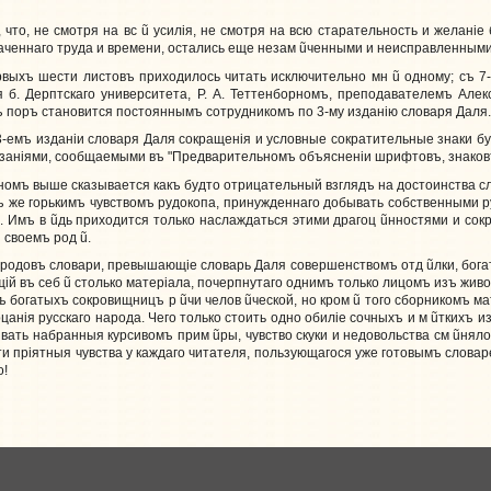
, что, не смотря на вс
ũ
усилiя, не смотря на всю старательность и желанi
аченнаго труда и времени, остались еще незам
ũ
ченными и неисправленными к
выхъ шести листовъ приходилось читать исключительно мн
ũ
одному; съ 7-
я б. Дерптскаго университета, Р. А. Теттенборномъ, преподавателемъ Але
хъ поръ становится постояннымъ сотрудникомъ по 3-му изданiю словаря Даля.
-емъ изданiи словаря Даля сокращенiя и условные сократительные знаки бу
занiями, сообщаемыми въ "Предварительномъ объясненiи шрифтовъ, знаковъ и п
мъ выше сказывается какъ будто отрицательный взглядъ на достоинства сл
ъ же горькимъ чувствомъ рудокопа, принужденнаго добывать собственными 
а. Имъ в
ũ
дь приходится только наслаждаться этими драгоц
ũ
нностями и сок
ъ своемъ род
ũ
.
народовъ словари, превышающiе словарь Даля совершенствомъ отд
ũ
лки, бог
iй въ себ
ũ
столько матерiала, почерпнутаго однимъ только лицомъ изъ живо
хъ богатыхъ сокровищницъ р
ũ
чи челов
ũ
ческой, но кром
ũ
того сборникомъ ма
цанiя русскаго народа. Чего только стоить одно обилiе сочныхъ и м
ũ
ткихъ и
вать набранныя курсивомъ прим
ũ
ры, чувство скуки и недовольства см
ũ
няло
ти прiятныя чувства у каждаго читателя, пользующагося уже готовымъ слова
о!