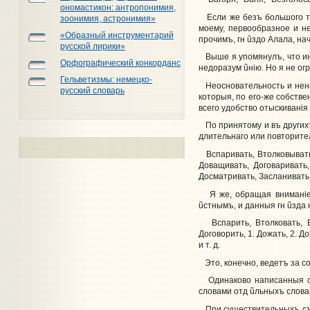
ономастикон: антропонимия,
Если же безъ большого т
зоонимия, астронимия»
моему, первообразное и 
«Образный инструментарий
прочимъ, гн
ũ
здо Алала, на
русской лирики»
Выше я упомянулъ, что и
Орфографический конкорданс
недоразум
ũ
нiю. Но я не о
Гельветизмы: немецко-
Неосновательность и нен
русский словарь
которыя, по его-же собств
всего удобство отыскиванiя
По принятому и въ другихъ
длительнаго или повторител
Вспаривать, Втолковывать,
Доващивать, Договаривать
Досматривать, Засланивать, 
Я же, обращая вниманiе п
ũ
стнымъ, и данныя гн
ũ
зда 
Вспарить, Втолковать, Вы
Договорить, 1. Дожать, 2. 
и т. д.
Это, конечно, ведетъ за 
Одинаково написанныя сло
словами отд
ũ
льныхъ слова
При существительныхъ съ