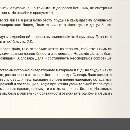
е быть безукоризненно точнымъ и добросов
ũ
стнымъ, не смотря на
ое-какiя ошибки и пропуски **).
го же листа я разд
ũ
ляю этотъ трудъ съ кандидатомъ славянской
ксандровскаго Лицея, Политехническаго Института и др. учебныхъ
дутъ подробно объяснены въ приложенiи къ 4-ому тому. Пока же я
р." (см. стр. XII).
оваря Даля, такъ это объясняется, во первыхъ, свойственнымъ мн
руками разныя драгоц
ũ
нности и сокровища. Но другiе должны быть
ровищами. А словарь Даля и составляетъ неоспоримое сокровище.
атствомъ историко-литературнаго матерiала и т. д.; но трудно найти
го, разговорнаго языка изв
ũ
стнаго народа. Словарь Даля является
терiаловъ для изсл
ũ
дованiя и опред
ũ
ленiя народнаго склада ума,
зреченiй и пословицъ! *) Когда при чтенiи утомительной корректуры
сь просто наслажденiемъ, - и я отдыхалъ и осв
ũ
жался. На сколько
ремъ, безъ мучительной обязанности отыскивать ошибки и сл
ũ
дить