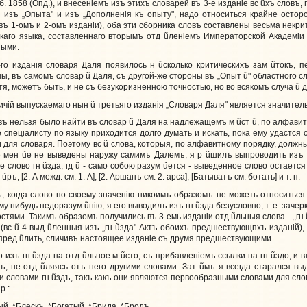
. 1858 (Опд.), и внесенiемъ изъ этихъ словарей въ 3-е изданiе вс
ũ
хъ словъ,
изъ „Опыта" и изъ „Дополненiя къ опыту", надо относиться крайне остор
 въ 1-омъ и 2-омъ изданiи), оба эти сборника словъ составлены весьма некри
скаго языка, составленнаго вторымъ отд
ũ
ленiемъ Императорской Академiи
ными.
-го изданiя словаря Даля появилось н
ũ
сколько критическихъ зам
ũ
токъ, 
оны, въ самомъ словар
ũ
Даля, съ другой-же стороны въ „Опыт
ũ
" областного с
отя, можетъ быть, и не съ безукоризненною точностью, но во всякомъ случа
ũ
д
чiй выпускаемаго нын
ũ
третьяго изданiя „Словаря Даля" является значите
въ нельзя было найти въ словар
ũ
Даля на надлежащемъ м
ũ
ст
ũ
, по алфавит
 спецiалисту по языку приходится долго думать и искать, пока ему удастся
 для словаря. Поэтому вс
ũ
слова, которыя, по алфавитному порядку, должн
е мен
ũ
е не выведены наружу самимъ Далемъ, я р
ũ
шилъ выпроводить изъ
ое слово гн
ũ
зда, гд
ũ
- само собою разум
ũ
ется - выведенное слово остаетс
м
ũ
ръ, [2. А межд. см. 1. А], [2. Аршанъ см. 2. арса], [Батыватъ см. ботать] и т. п.
, когда слово по своему значенiю никоимъ образомъ не можеть относиться
ому нибудь недоразум
ũ
нiю, я его выводилъ изъ гн
ũ
зда безусловно, т. е. зачер
стями. Такимъ образомъ получились въ 3-емь изданiи отд
ũ
льныя слова - ,,гн
 (вс
ũ
4 выд
ũ
ленныя изъ „гн
ũ
зда" Актъ обоихъ предшествующпхъ изданiй), [
опред
ũ
лить, сличивъ настоящее изданiе съ друмя предшествующими.
о изъ гн
ũ
зда на отд
ũ
льное м
ũ
сто, съ прибавленiемъ ссылки на гн
ũ
здо, и 
ъ, не отд
ũ
ляясь отъ него другими словами. Зат
ũ
мъ я всегда старался в
и словами гн
ũ
здъ, такъ какъ они являются первообразными словами для сл
р.:
й, *Блескъ, *Богатый, *Брида, *Бродъ...