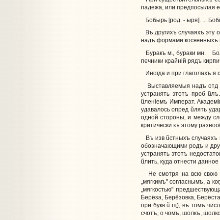
падежа, или предпосылая ей
Бобырь [род. - ыря]. ... Бобы
Въ другихъ случаяхъ эту 
надъ формами косвенныхъ 
Буракъ м., бураки мн. Болта
печники крайнiй рядъ кирпиче
Иногда и при глаголахъ я 
Выставляемыя надъ от
устранять этотъ проб
ũ
лъ
ũ
ленiемъ Императ. Академi
удавалось опред
ũ
лять уда
одной стороны, и между сл
критически къ этому разнообр
Въ изв
ũ
стныхъ случаяхъ 
обозначающими родъ и другi
устранять этотъ недостато
ũ
лить, куда отнести данное
Не смотря на всю свою
„мягкимъ" согласнымъ, а ко
„мягкостью" предшествующ
Берёза, Берёзовка, Берёста
при букв
ũ
щ), въ томъ чис
счотъ, о чомъ, шолкъ, шолко