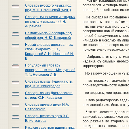
КОГДА Товарищество М. О
согласился. А теперь почти
Словарь русского языка под
на ея добросов
ũ
стное испо
ред. А. П. Евгеньевой (МАС)
Словарь синонимов и сходных
Не смотря на громадное об
по смыслу выражений Н.
составленъ - какъ въ 1­омъ,
Абрамова
чувствительныхъ погр
ũ
шно
совершенно новый словарь 
Семантический словарь под
по себ
ũ
заслуживаетъ пере
общей ред. Н. Ю. Шведовой
или даже н
ũ
сколькимъ лиц
Новый словарь иностранных
же появленiе словаря въ п
слов Захаренко Е. Н.,
положительно невозможной
Комаровой Л. Н., Нечаевой И.
Избравъ этотъ путь, можн
В.
изданiя, съ самыми необ
Популярный словарь
корректурою.
иностранных слов Музруковой
Но такому отношенiю къ в
Т. Г., Нечаевой И. В.
во первыхъ, уваженiе къ
Словарь языка Пушкина отв.
производительности одного
ред. В. В. Виноградов
во вторыхъ, мое нравствен
Словарь языка Достоевского
гл. ред. Ю.Н. Караулов
Свою редакторскую задачу
Словарь личных имен Н.А.
пользованiе имъ безъ затр
Петровского
Что же касается дополнен
Словарь русского арго В.С.
записей, составившихся вт
Елистратова
соображенiе во второмъ и
предшествовавшихъ появлен
Русская заветная идиоматика