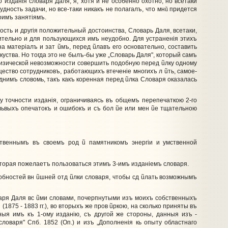
 изданiя словаря Даля, я, хотя и не особенно охотно, но всетаки
удность задачи, но все-таки никакъ не полагалъ, что мн
ũ
придется
оимъ занятiямъ.
ть и другiя положительный достоинства, Словарь Даля, все­таки,
ительно и для пользующихся имъ неудобно. Для устраненiя этихъ
 на матерiалъ и зат
ũ
мъ, перед
ũ
лавъ его основательно, составить
уства. Но тогда это не былъ-бы уже „Словарь Даля", который самъ
 физической невозможности совершить подобную перед
ũ
лку одному
щество сотрудниковъ, работающихъ втеченiе многихъ л
ũ
ть, самое-
Однимъ словомь, такъ какъ коренная перед
ũ
лка Словаря оказалась
у точности изданiя, ограничиваясь въ общемъ перепечаткою 2-го
львыхъ опечатокъ и ошибокъ и съ бол
ũ
е или мен
ũ
е тщательною
нственнымъ въ своемъ род
ũ
памятникомъ энергiи и умственной
торая пожелаетъ пользоваться этимъ 3-имъ изданiемъ словаря.
обностей вн
ũ
шней отд
ũ
лки словаря, чтобы сд
ũ
лать возможнымъ
варя Даля вс
ũ
ми словами, почерпнутыми изъ моихъ собственныхъ
1875 - 1883 гг.), во вторыхъ же пров
ũ
ркою, на сколько приняты въ
ныя имъ къ 1-ому изданiю, съ другой же стороны, данныя изъ -
ловаря" Спб. 1852 (Оп.) и изъ „Дополненiя кь опыту областнаго