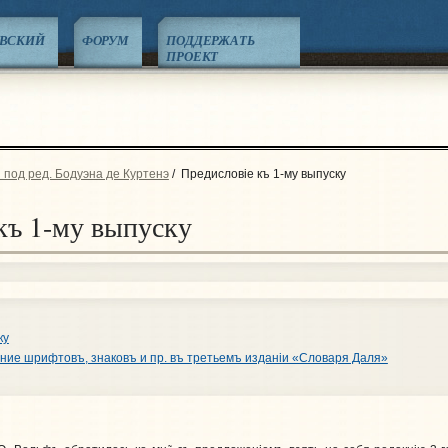
ЕВСКИЙ
ФОРУМ
ПОДДЕРЖАТЬ
ПРОЕКТ
 под ред. Бодуэна де Куртенэ
/
Предисловiе къ 1-му выпуску
къ 1-му выпуску
ку
ие шрифтовъ, знаковъ и пр. въ третьемъ изданiи «Словаря Даля»