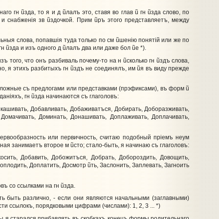
наго гн
ũ
зда, то я и д
ũ
лалъ это, ставя во глав
ũ
гн
ũ
зда слово, по
 и снабженiя зв
ũ
здочкой. Прим
ũ
ръ этого представляетъ, между
льныя слова, попавшiя туда только по см
ũ
шенiю понятiй или же по
гн
ũ
зда и изъ одного д
ũ
лалъ два или даже бол
ũ
е *).
зъ того, что онъ разбиваль почему-то на н
ũ
сколько гн
ũ
здъ слова,
чно, я этихъ разбитыхъ гн
ũ
здъ не соединялъ, им
ũ
я въ виду прежде
сложные съ предлогами или представками (прэфиксами), въ форм
ũ
данiяхъ, гн
ũ
зда начинаются съ глаголовъ:
кашивать, Добавливать, Добаживатъся, Добирать, Доборазживать,
 Домачивать, Доминать, Донашивать, Доплаживать, Доплачивать,
рвообразность или первичность, считаю подобный прiемъ неум
льная занимаетъ второе м
ũ
сто; стало-быть, я начинаю съ глаголовъ:
сить, Добавить, Добожитъся, Добрать, Добороздить, Довощить,
 Доплодить, Доплатить, Досмотр
ũ
ть, Заслонить, Заплевать, Загноить
въ со ссылками на гн
ũ
зда.
еть быть различно, - если они являются начальными (заглавными)
и ссылокъ, порядковыми цифрами (числами): 1, 2, 3 ... *)
ы я старался прибавлять въ скобкахъ конецъ формы родительнаго