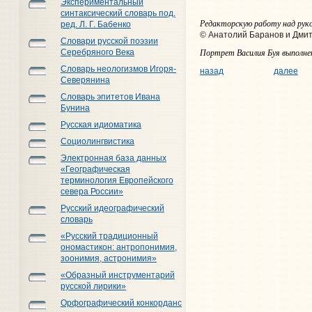
Экспериментальный
синтаксический словарь под.
Редакторскую работу над руко
ред. Л. Г. Бабенко
© Анатолий Баранов и Дми
Словари русской поэзии
Портрет Василия Буя выполне
Серебряного Века
Словарь неологизмов Игоря-
назад
далее
Северянина
Словарь эпитетов Ивана
Бунина
Русская идиоматика
Социолингвистика
Электронная база данных
«Географическая
терминология Европейского
севера России»
Русский идеографический
словарь
«Русский традиционный
ономастикон: антропонимия,
зоонимия, астронимия»
«Образный инструментарий
русской лирики»
Орфографический конкорданс