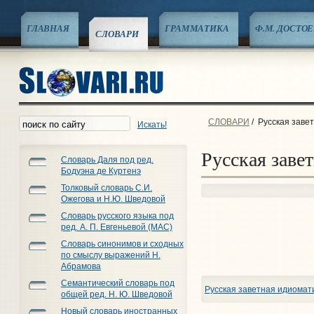
ГЛАВНАЯ
ГРАММАТИКА
Ф.М. ДОСТО
СЛОВАРИ
СЛОВАРИ
/
Русская завет
Искать!
Русская заве
Словарь Даля под ред.
Бодуэна де Куртенэ
Толковый словарь С.И.
Ожегова и Н.Ю. Шведовой
Словарь русского языка под
ред. А. П. Евгеньевой (МАС)
Словарь синонимов и сходных
по смыслу выражений Н.
Абрамова
Семантический словарь под
Русская заветная идиомати
общей ред. Н. Ю. Шведовой
Новый словарь иностранных