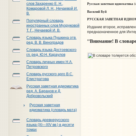
Русская заветная идиоматика 
слов Захаренко Е. Н.,
Комаровой Л. Н., Нечаевой И.
Василий Буй
В.
РУССКАЯ ЗАВЕТНАЯ ИДИ
Популярный словарь
иностранных слов Музруковой
Издание второе, исправлен
Т. Г., Нечаевой И. В.
предназначенное для Инте
Словарь языка Пушкина отв.
"Внимание! В словаре
ред. В. В. Виноградов
Словарь языка Достоевского
гл. ред. Ю.Н. Караулов
Словарь личных имен Н.А.
Петровского
Словарь русского арго В.С.
Елистратова
Русская заветная идиоматика
ред. А. Баранов и Д.
Добровольский
Русская заветная
идиоматика (словарь мата)
Словарь древнерусского
языка (XI—XIV вв.) в десяти
томах