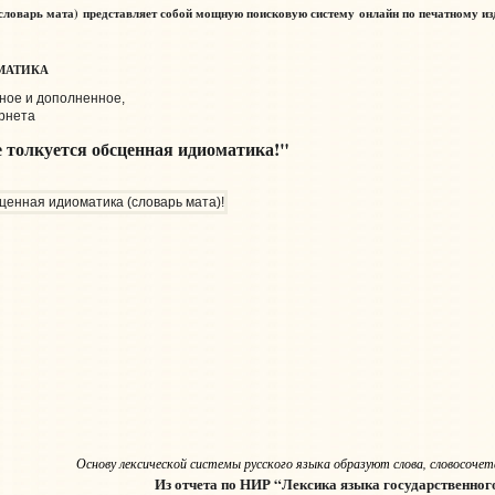
(словарь мата) представляет собой мощную поисковую систему онлайн по печатному и
ОМАТИКА
ное и дополненное,
рнета
 толкуется обсценная идиоматика!"
Основу лексической системы русского языка образуют слова, словосоче
Из отчета по НИР “Лексика языка государственног