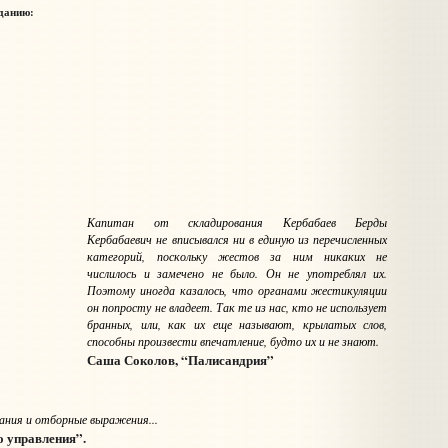
зданию:
Капитан от складирования Кербабаев Берды
Кербабаевич не вписывался ни в единую из перечисленных
категорий, поскольку жестов за ним никаких не
числилось и замечено не было. Он не употреблял их.
Поэтому иногда казалось, что органами жестикуляции
он попросту не владеет. Так те из нас, кто не использует
бранных, или, как их еще называют, крылатых слов,
способны произвести впечатление, будто их и не знают.
Саша Соколов, “Палисандрия”
тания и отборные выражения...
о управления”.