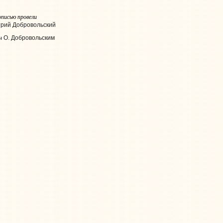
писью провели
трий Добровольский
н
О. Добровольским