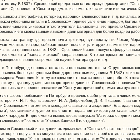
атистику. В 1837 г. Срезневский представил магистерскую диссертацию "Опыт
тация Срезневского "Опыт о предмете и элементах статистики и политической
инской этнографией, историей, народной словесностью и т. д. начались оч
вской губерниям питали в Срезневском горячее увлечение народом, бытом,
с влиянием его университетского учителя Даниловича, это привело Срезневс
ересовали его своим тайным языком и дали материал для более поздней рабо
ехал за границу, где провел почти три года, путешествуя по Чехии, Мора
зучая местные говоры, собирая песни, пословицы и другие памятники наро
сь из-за границы осенью 1842 г., Срезневский занял новую кафедру славис
 изложения и "панславистским" направлением. В то же время он написал
дающиеся явления современной научной литературы и т. д.
 Петербург, где прошла остальная половина его жизни. О рукописных сок
новились более доступными благодаря печатным изданиям. В 1842 г. явилось 
мирова Евангелия. К этому же времени относится появление работ Каткова, 
К этому научному движению скоро присоединился Срезневский со своими "
ского языка и предшествовавшими "Опыту исторической грамматики русского 
ет своего пребывания в Петербурге привлек к себе ряд талантливых моло
ле прочих, Н. Г. Чернышевский, Н. А. Добролюбов, Д. И. Писарев. Главна
и Срезневском питомником молодых славистов, и академией. Благодаря ем
ости", составившие крупное явление в тогдашней литературе славянской
ских народов. В приложении вышло шесть выпусков "Материалов для изъясн
словесности", семь книг "Ученых Записок II-го отделения".
ал Срезневский и в издании академического "Опыта областного словаря" и "
тих пор он поручает своим ученикам составление словарей к отдельным памя
ько лишь через 10 лет после его смерти, под заглавием "Материалы для сло