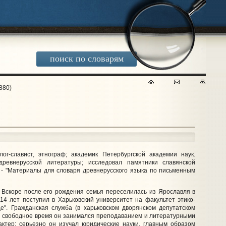
поиск по словарям
880)
ог-славист, этнограф; академик Петербургской академии наук.
древнерусской литературы; исследовал памятники славянской
 - "Материалы для словаря древнерусского языка по письменным
 Вскоре после его рождения семья переселилась из Ярославля в
14 лет поступил в Харьковский университет на факультет этико-
е". Гражданская служба (в харьковском дворянском депутатском
. В свободное время он занимался преподаванием и литературными
актер; серьезно он изучал юридические науки, главным образом