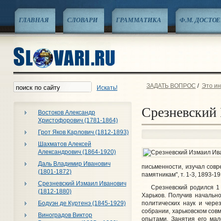
ГЛАВНАЯ
СЛОВАРИ
ГРАММАТИКА
Ф.М. ДОСТО
ЗАДАТЬ ВОПРОС
/
Это ин
Искать!
Срезневский 
Востоков Александр
Христофорович (1781-1864)
Грот Яков Карлович (1812-1893)
Шахматов Алексей
Александрович (1864-1920)
Даль Владимир Иванович
письменности, изучал сов
(1801-1872)
памятникам", т. 1-3, 1893-19
Срезневский Измаил Иванович
Срезневский родился 1 ию
(1812-1880)
Харьков. Получив начально
политических наук и чере
Бодуэн де Куртенэ (1845-1929)
собрании, харьковском сов
Виноградов Виктор
опытами. Занятия его мал