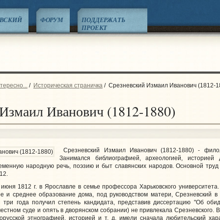
ЕВСКИЙ
ФОРУМ
ПОДДЕРЖАТЬ
ПРОЕКТ
тересно...
/
Историческая страничка
/
Срезневский Измаил Иванович (1812-1
Измаил Иванович (1812-1880)
Срезневский Измаил Иванович (1812-1880)
- филол
Занимался библиографией, археологией, историей 
ременную народную речь, поэзию и быт славянских народов. Основной труд
12.
ня 1812 г. в Ярославле в семье профессора Харьковского университета.
е и среднее образование дома, под руководством матери, Срезневский в 
з три года получил степень кандидата, представив диссертацию "Об обид
местном суде и опять в дворянском собрании) не привлекала Срезневского
орусской этнографией, историей и т. д. имели сначала любительский хар