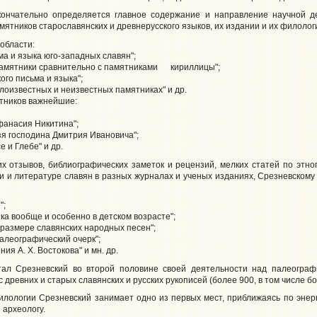
нчательно определяется главное содержание и направление научной де
мятников старославянских и древнерусского языков, их издании и их филоло
области:
 и языка юго-западных славян";
амятники сравнительно с памятниками кириллицы";
го письма и языка";
оизвестных и неизвестных памятниках" и др.
тников важнейшие:
анасия Никитина";
я господина Дмитрия Ивановича";
 и Глебе" и др.
отзывов, библиографических заметок и рецензий, мелких статей по этногр
и и литературе славян в разных журналах и ученых изданиях, Срезневском
";
а вообще и особенно в детском возрасте";
размере славянских народных песен";
алеографический очерк";
 А. X. Востокова" и мн. др.
Срезневский во второй половине своей деятельности над палеографие
 древних и старых славянских и русских рукописей (более 900, в том числе б
ологии Срезневский занимает одно из первых мест, приближаясь по энерг
 археологу.