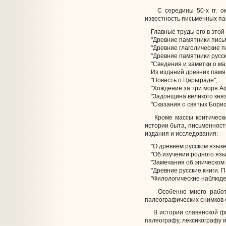
С середины 50-х гг. око
известность письменных па
Главные труды его в этой 
"Древние памятники письма
"Древние глаголические п
"Древние памятники русско
"Сведения и заметки о мал
Из изданий древних памя
"Повесть о Царьграде";
"Хождение за три моря Аф
"Задонщина великого княз
"Сказания о святых Борисе
Кроме массы критических 
истории быта, письменност
издания и исследования:
"О древнем русском языке
"Об изучении родного язык
"Замечания об эпическом 
"Древние русские книги. П
"Филологические наблюдения
Особенно много работал 
палеографических снимков с
В истории славянской фил
палеографу, лексикографу и