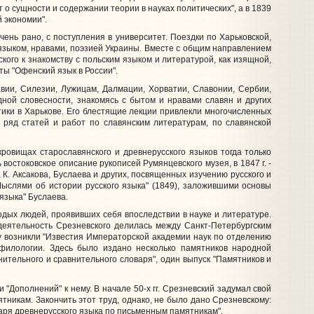
 о сущности и содержании теории в науках политических", а в 1839
 экономии".
ень рано, с поступления в университет. Поездки по Харьковской,
 языком, нравами, поэзией Украины. Вместе с общим направлением
кого к знакомству с польским языком и литературой, как изящной,
ты "Офенский язык в России".
вии, Силезии, Лужицам, Далмации, Хорватии, Славонии, Сербии,
дной словесности, знакомясь с бытом и нравами славян и других
тики в Харькове. Его блестящие лекции привлекли многочисленных
 ряд статей и работ по славянским литературам, по славянской
ровищах старославянского и древнерусского языков тогда только
востоковское описание рукописей Румянцевского музея, в 1847 г. -
К. Аксакова, Буслаева и других, посвященных изучению русского и
Мыслями об истории русского языка" (1849), заложившими основы
языка" Буслаева.
дых людей, проявивших себя впоследствии в науке и литературе.
я деятельность Срезневского делилась между Санкт-Петербургским
у возникли "Известия Императорской академии наук по отделению
 филологии. Здесь было издано несколько памятников народной
ительного и сравнительного словаря", один выпуск "Памятников и
Дополнений" к нему. В начале 50-х гг. Срезневский задумал свой
тникам. Закончить этот труд, однако, не было дано Срезневскому:
варя древнерусского языка по письменным памятникам".