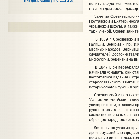
Владимирович (1895—1969)
политическую экономию и ст
г. вышла докторская диссер
Занятия Срезневского укра
Полтавской и Екатериносла
украинской школы, а также 
так и ученой. Офени заинт
В 1839 г. Срезневский вы
Галиции, Венгрии и пр., и
местных народов. Вернувши
слушателей достоинствами
мифологии, рецензии на вы
В 1847 г. он перебрался в
начинали узнавать, они ста
востоковское издание Остро
старославянского языков. 
исторического изучения рус
Срезневский с первых же л
Учениками его были, в чис
университетом, ставшим пр
русского языка и словесн
словесности разных славян
образцов народного языка и 
Деятельное участие приним
древнерусский словарь; с э
печатание его началось тол