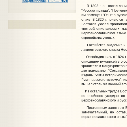
Владимирович (1895—1969)
В 1803 г. он начал занима
"Русская правда", "Поучени
им помещен "Опыт о русско
стихе. В 1820 г. появился 
Востоков указал хронологи
употребление широких глас
церковнославянском языке 
европейских ученых.
Российская академия и др
лаврентьевского списка Нес
Освободившись в 1824 г. 
описанием рукописей его со
хранителем манускриптов в
две грамматики: "Сокращенн
изданы "Акты исторические
Румянцевского музеума", и
вышел столь же важный его
Из остальных трудов Восто
но особенно усердно он 
церковнославянского и русско
Постоянным занятием Восто
замечательный, но остав
церковнославянского языка"