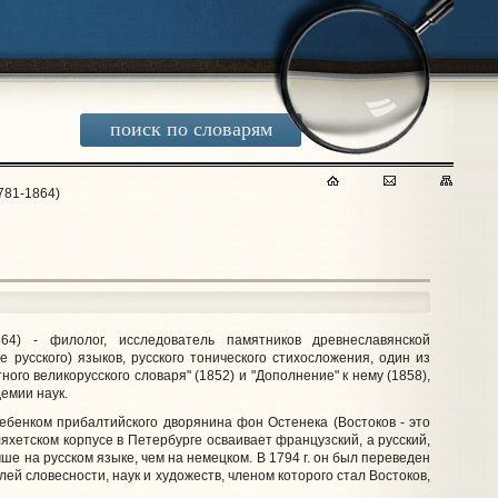
поиск по словарям
781-1864)
64)
- филолог, исследователь памятников древнеславянской
е русского) языков, русского тонического стихосложения, один из
го великорусского словаря" (1852) и "Дополнение" к нему (1858),
демии наук.
ебенком прибалтийского дворянина фон Остенека (Востоков - это
яхетском корпусе в Петербурге осваивает французский, а русский,
чше на русском языке, чем на немецком. В 1794 г. он был переведен
лей словесности, наук и художеств, членом которого стал Востоков,