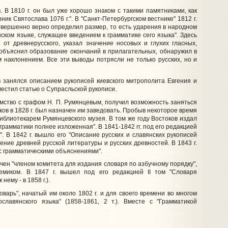
 В 1810 г. он был уже хорошо знаком с такими памятниками, как
ик Святослава 1076 г.". В "Санкт-Петербургском вестнике" 1812 г.
овершенно верно определил размер, то есть ударения в народном
нском языке, служащее введением к грамматике сего языка". Здесь
 от древнерусского, указал значение носовых и глухих гласных,
 объяснил образование окончаний в прилагательных, обнаружил в
 наклонением. Все эти выводы потрясли не только русских, но и
занялся описанием рукописей киевского митрополита Евгения и
местил статью о Супрасльской рукописи.
ство с графом Н. П. Румянцевым, получил возможность заняться
ков в 1828 г. был назначен им заведовать. Пробыв некоторое время
блиотекарем Румянцевского музея. В том же году Востоков издал
рамматики полнее изложенная". В 1841-1842 гг. под его редакцией
. В 1842 г. вышло его "Описание русских и славянских рукописей
ние древней русской литературы и русских древностей. В 1843 г.
 с грамматическими объяснениями".
ен "членом комитета для издания словаря по азбучному порядку",
емиком. В 1847 г. вышел под его редакцией II том "Словаря
нему - в 1858 г.).
арь", начатый им около 1802 г. и для своего времени во многом
авянского языка" (1858-1861, 2 т.). Вместе с "Грамматикой