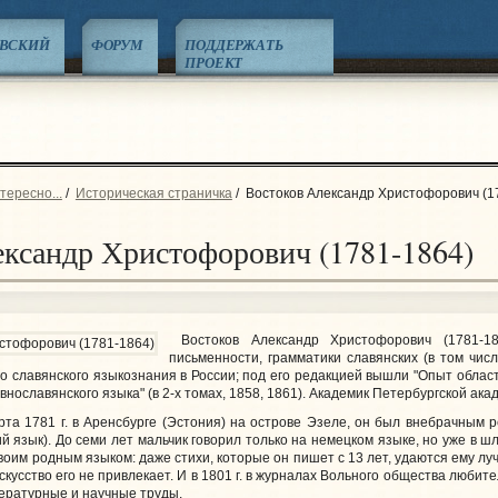
ЕВСКИЙ
ФОРУМ
ПОДДЕРЖАТЬ
ПРОЕКТ
тересно...
/
Историческая страничка
/
Востоков Александр Христофорович (1
ксандр Христофорович (1781-1864)
Востоков Александр Христофорович (1781-18
письменности, грамматики славянских (в том числ
 славянского языкознания в России; под его редакцией вышли "Опыт областно
внославянского языка" (в 2-х томах, 1858, 1861). Академик Петербургской ака
 1781 г. в Аренсбурге (Эстония) на острове Эзеле, он был внебрачным р
 язык). До семи лет мальчик говорил только на немецком языке, но уже в шл
своим родным языком: даже стихи, которые он пишет с 13 лет, удаются ему лу
скусство его не привлекает. И в 1801 г. в журналах Вольного общества любите
ературные и научные труды.