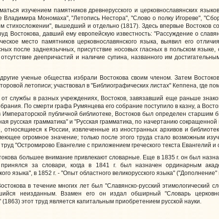
ться изучением памятников древнерусского и церковнославянских языков.
е Владимира Мономаха", "Летопись Нестора", "Слово о полку Игореве", "Сборн
м стихосложении", вышедший и отдельно (1817). Здесь впервые Востоков с
труд Востокова, давший ему европейскую известность: "Рассуждение о славя
ческое место памятников церковнославянского языка, выявил его отличия
ных после заднеязычных, присутствие носовых гласных в польском языке,
отсутствие деепричастий и наличие супина, названного им достигательным
угие ученые общества избрали Востокова своим членом. Затем Востоков 
торовой летописи; участвовал в "Библиографических листах" Кеппена, где по
от службы в разных учреждениях, Востоков, завязавший еще раньше знаком
брания. По смерти графа Румянцева его собрание поступило в казну, а Восто
 Императорской публичной библиотеке, Востоков был определен старшим би
ая русская грамматика" и "Русская грамматика, по начертанию сокращенной г
, относящиеся к России, извлеченные из иностранных архивов и библиотек"
меющее огромное значение; только после этого труда стало возможным изуче
 труд "Остромирово Евангелие с приложением греческого текста Евангелий и
кова большее внимание привлекают словарные. Еще в 1835 г. он был назнач
принялся за словари, когда в 1841 г. был назначен ординарным акад
го языка", в 1852 г. - "Опыт областного великорусского языка" ("Дополнение" к 
кова в течение многих лет был "Славянско-русский этимологический слов
шийся неизданным. Взамен его он издал обширный "Словарь церковносл
 (1863) этот труд является капитальным приобретением русской науки.