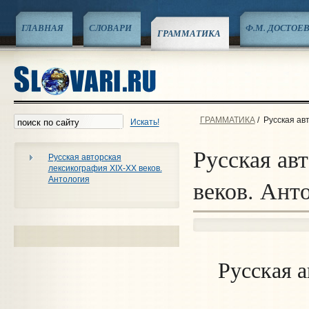
ГЛАВНАЯ
СЛОВАРИ
Ф.М. ДОСТОЕ
ГРАММАТИКА
ГРАММАТИКА
/
Русская ав
Искать!
Русская ав
Русская авторская
лексикография XIX-XX веков.
Антология
веков. Ант
Русская а