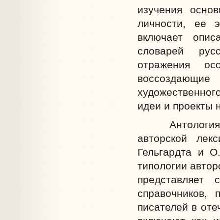
изучения основ
личности, ее 
включает опис
словарей русс
отражения осо
воссоздающи
художественного
идеи и проекты 
Антология сос
авторской лек
Гельгардта и О
типологии автор
представляет
справочников, 
писателей в оте