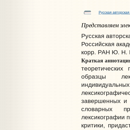
Русская авторская
Представляем эле
Русская авторск
Российская акаде
корр. РАН Ю. Н. 
Краткая аннотаци
теоретических 
образцы лек
индивидуал
лексикографиче
завершенных и 
словарных пр
лексикографии п
критики, прида