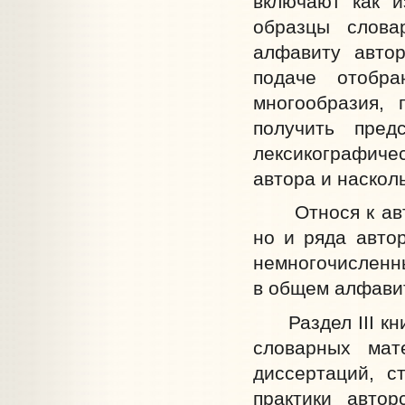
включают как и
образцы слова
алфавиту автор
подаче отобра
многообразия, 
получить пред
лексикографич
автора и наскол
Относя к автор
но и ряда авто
немногочисленны
в общем алфави
Раздел III кни
словарных мат
диссертаций, с
практики автор