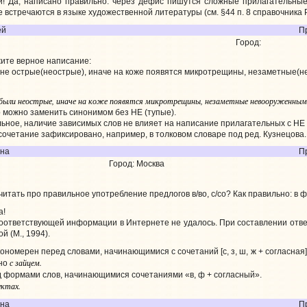
й! Да, написано правильно: через дефис пишутся сложные прилагательны
 встречаются в языке художественной литературы (см. §44 п. 8 справочника 
ей
П
Город:
ите верное написание:
 не острые(неострые), иначе на коже появятся микротрещины, незаметные(не
были неострые, иначе на коже появятся микротрещины, незаметные невооруженным 
о можно заменить синонимом без НЕ (тупые).
ьное, наличие зависимых слов не влияет на написание прилагательных с НЕ (с
сочетание зафиксировано, например, в толковом словаре под ред. Кузнецова.
яна
Пр
Город: Москва
итать про правильное употребление предлогов в/во, с/со? Как правильно: в ф
а!
оответствующей информации в Интернете не удалось. При составлении отве
ой (М., 1994).
номерен перед словами, начинающимися с сочетаний [с, з, ш, ж + согласная] 
с зайцем.
 но
 формами слов, начинающимися сочетаниями «в, ф + согласный».
уктах.
яна
Пр