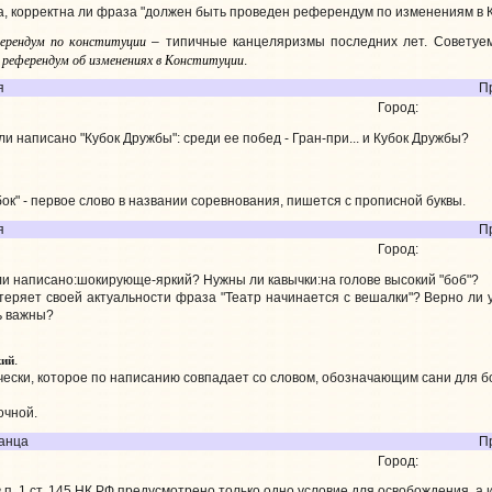
, корректна ли фраза "должен быть проведен референдум по изменениям в К
ферендум по конституции
– типичные канцеляризмы последних лет. Советуем
референдум об изменениях в Конституции
и
.
я
П
Город:
и написано "Кубок Дружбы": среди ее побед - Гран-при... и Кубок Дружбы?
ок" - первое слово в названии соревнования, пишется с прописной буквы.
я
П
Город:
и написано:шокирующе-яркий? Нужны ли кавычки:на голове высокий "боб"?
теряет своей актуальности фраза "Театр начинается с вешалки"? Верно ли у
ь важны?
кий
.
чески, которое по написанию совпадает со словом, обозначающим сани для бо
очной.
анца
П
Город:
 п. 1 ст. 145 НК РФ предусмотрено только одно условие для освобождения, а