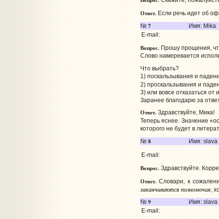
Вопрос.
Скажите, пожалуйста
Ответ.
Если речь идет об оф
7
№
Имя: Mika
E-mail:
Вопрос.
Прошу прощения, что
Слово намеревается использ
Что выбрать?
1) поскальзывания и паден
2) проскальзывания и паде
3) или вовсе отказаться от
Заранее благодарю за ответ
Ответ.
Здравствуйте, Мика!
Теперь яснее. Значение «ос
которого не будет в литера
8
№
Имя: slava
E-mail:
Вопрос.
Здравствуйте. Корре
Ответ.
Словари, к сожалени
заканчиваются полномочия
, 
9
№
Имя: slava
E-mail: