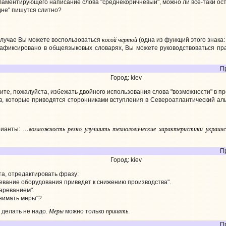
ламентирующего написание слова "среднекоричневый", можно ли все-таки оста
дне" пишутся слитно?
косой чертой
случае Вы можете воспользоваться
(одна из функций этого знака
зафиксировано в общеязыковых словарях, Вы можете руководствоваться пр
П
Город: kiev
ите, пожалуйста, избежать двойного использования слова "возможности" в 
в, которые приводятся сторонниками вступления в Североатлантический аль
…возможность резко улучшить технологические характеристики украинс
рианты:
П
Город: kiev
а, отредактировать фразу:
ревание оборудования приведет к снижению производства".
тареванием".
нимать меры"?
Меры
принять
 делать не надо.
можно только
.
П