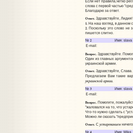
Если нет правила,четко рег
слова с первой частью "сре
Благодарю за ответ.
Ответ.
Здравствуйте, Лидия!
1.
На наш взгляд, в данном 
2.
Поскольку это слово не 
пишется слитно.
2
№
Имя: slava
E-mail:
Вопрос.
Здравствуйте. Помог
Один из главных аргументо
украинской армии.
Ответ.
Здравствуйте, Слава.
Предлагаем Вам такие ва
украинской армии.
3
№
Имя: slava
E-mail:
Вопрос.
Помогите, пожалуйст
"жаловался на то, что уста
Что-то нужно сделать с "ус
Можно ли сказать "предпри
устареванием
Ответ.
С
ничего
4
№
Имя: Mika