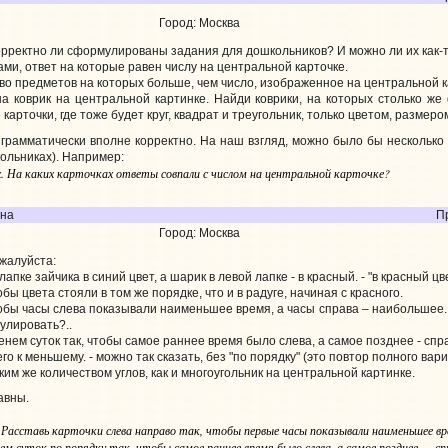
Город: Москва
корректно ли сформулированы задания для дошкольников? И можно ли их как-
ами, ответ на которые равен числу на центральной карточке.
тво предметов на которых больше, чем число, изображенное на центральной к
а коврик на центральной картинке. Найди коврики, на которых столько же 
 карточки, где тоже будет круг, квадрат и треугольник, только цветом, размер
грамматически вполне корректно. На наш взгляд, можно было бы несколько
кольниках). Например:
. На каких карточках ответы совпали с числом на центральной карточке?
яна
Пр
Город: Москва
жалуйста:
лапке зайчика в синий цвет, а шарик в левой лапке - в красный. - "в красный цв
тобы цвета стояли в том же порядке, что и в радуге, начиная с красного.
чтобы часы слева показывали наименьшее время, а часы справа – наибольшее.
улировать?..
енем суток так, чтобы самое раннее время было слева, а самое позднее - спра
го к меньшему. - можно так сказать, без "по порядку" (это повтор полного ва
ким же количеством углов, как и многоугольник на центральной картинке.
авны.
Расставь карточки слева направо так, чтобы первые часы показывали наименьшее вре
:
ем суток по порядку так, чтобы самое раннее время было слева, а самое позднее — сп