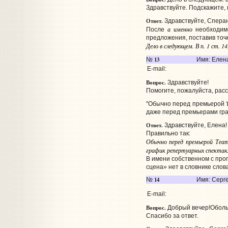
Здравствуйте. Подскажите,
Ответ.
Здравствуйте, Спера
а именно
После
необходимо
предложения, поставив точк
Дело в следующем. В п. 1 ст. 
13
№
Имя: Елен
E-mail:
Вопрос.
Здравствуйте!
Помогите, пожалуйста, рас
"Обычно перед премьерой
даже перед премьерами гра
Ответ.
Здравствуйте, Елена!
Правильно так:
Обычно перед премьерой Теат
график репертуарных спектакл
В имени собственном с проп
сцена» нет в словнике сло
14
№
Имя: Серг
E-mail:
Вопрос.
Добрый вечер!Оболь
Спасибо за ответ.