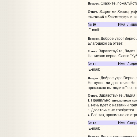
Вопрос.
Скажите, пожалуйста
Вопрос по Косово, ре
Ответ.
изменений в Конституции
ил
10
№
Имя: Лиди
E-mail:
Вопрос.
Доброе утро! Верно л
Благодарю за ответ.
Ответ.
Здравствуйте, Лидия!
Написано верно. Слово "Куб
11
№
Имя: Лиди
E-mail:
Вопрос.
Доброе утро!Верно л
Не нужно ли двоеточие:Не 
прекрасно выглядите" очен
Ответ.
Здравствуйте, Лидия!
1.
шокирующе яр
Правильно:
2.
Речь идет о названии при
3.
Двоеточие не требуется.
4.
Всё так, правильно со стр
12
№
Имя: Спер
E-mail:
Вопрос.
Дело в следующем: в