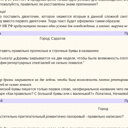
 пожалуйста, правильно ли расставлены знаки препинания?
нца!
 поставить двоеточие, которое окажется вторым в данной сложной синт
у вместо первого двоеточия. Тогда текст будет оформлен таким образом:
145 НК РФ предусмотрено только одно условие для освобождения, а именно: выручка н
а
П
Город: Саратов
ставить правильно прописные и строчные буквы в названиях.
Т(т)
д(Д)
еатр
рамы закрывается на две недели, чтобы была возможность пло
фик репертуарных спектаклей не сильно ломался."
р драмы закрывается на две недели, чтобы была возможность плотно репетироват
ей не сильно ломался.
исной буквы пишется только первое слово, неофициальное название чего-либ
варя «Как правильно? С большой буквы или с маленькой?» Лопатина, Нечаевой
ей
П
Город:
стительно-притягательный,романтично-лазоревый - правильно написано?