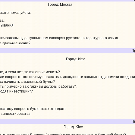
Город: Москва
ажите пожалуйста.
ва:
зывания
сированы в доступных нам словарях русского литературного языка.
проскальзывание
ве
?
П
Город: kiev
, и если нет, то как его изменить?
ли вопрос о том, почему показатель доходности зависит отдинамики ожидани
ах начинать с маленькой буквы?
ь примерно так: "активы должны работать".
водят инвестиции"?
 поэтому вопрос о букве тоже отпадает.
 «инвестировать».
Пр
Город: Kiev