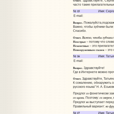
Ответ.
Здравствуйте, Серге
часто такие прилагательные
15
№
Имя: Серг
E-mail:
Вопрос.
Пожалуйста,подскаж
Важно, чтобы зубчики были
Спасибо.
Важно, чтобы зубчики 
Ответ.
Неострые
– потому что слов
Незаметные
– это прилагател
Невооруженным глазом
– это 
16
№
Имя: Тать
E-mail:
Вопрос.
Здравствуйте!
Где в Интернете можно проч
Ответ.
Здравствуйте, Татьян
К сожалению, обнаружить с
русского языка" Н. А. Еськов
со
Предлог
фонетически зако
со щами.
со зверем
Поэтому:
,
во
Предлог
выступает перед
во фр
Правильный вариант:
17
№
Имя: Тать