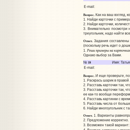
E-mail:
Вопрос.
Как на ваш взгляд, 
1. Найди карточки с пример
2. Найди карточки, количес
3. Внимательно посмотри н
треугольник, надо найти все
Ответ.
Задания составлены 
(поскольку речь идет о дош
Реши примеры на карточках
1.
Однако выбор за Вами.
18
№
Имя: Тать
E-mail:
Вопрос.
И еще проверьте, по
1. Раскрась шарик в правой 
2. Расставь карточки так, ч
3. Расставь карточки так, 
ее как-то вообще переформ
4. Расставь картинки с врем
5. Расставь числа от больше
6. Найди многоугольник с та
Ответ.
1. Варианты равнопр
2. Предложение корректно.
3. Возможен такой вариант
Расставь картинки с времен