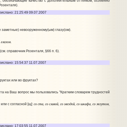
е, обозначающие качество с дополнительным оттенком, особенно
Розенталя).
рислано: 21:25:49 09.07.2007
 заметные) невооруженному(ым) глазу(ом).
глазом.
м. справочник Розенталя, §66 п. 6).
ислано: 15:54:37 11.07.2007
руктах или во фруктах?
та на Ваш вопрос мы пользовались "Кратким словарем трудностей
со ста, со славой, со звездой, со шкафа, со жгутом,
или с согласной [щ]:
ислано: 17:03:55 11.07.2007