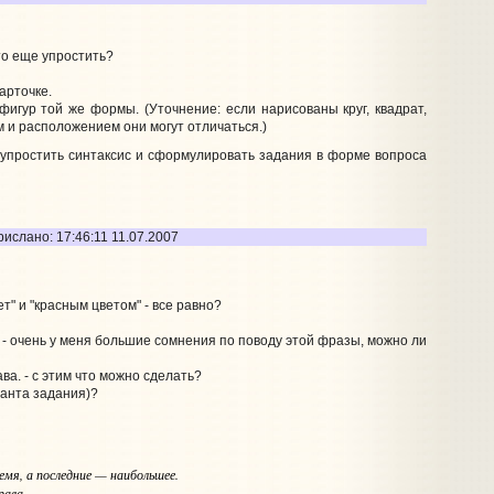
то еще упростить?
арточке.
фигур той же формы. (Уточнение: если нарисованы круг, квадрат,
ом и расположением они могут отличаться.)
 упростить синтаксис и сформулировать задания в форме вопроса
ислано: 17:46:11 11.07.2007
ет" и "красным цветом" - все равно?
 - очень у меня большие сомнения по поводу этой фразы, можно ли
ва. - с этим что можно сделать?
рианта задания)?
мя, а последние — наибольшее.
рава.