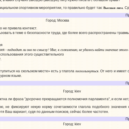
, в каких случаях Высшую (высшую) лигу нужно писать с большой буквы?
Высшая лига
ициальном спортивном мероприятии, то правильно будет так:
. Ср
П
Город: Москва
 не привела контекст.
овать в теме о безопасности труда, где более всего распространены травмы 
ия
подходит ли оно по смыслу? Мне, к сожалению, не удалось найти значение этого с
ния -
 использования этого существительного
.
поскользнуться
тупиться на скользком месте» есть у глагола
. От него и имее
турном языке.
П
Город: kiev
ктна ли фраза "досрочно прекращаются полномочия парламента", и если нет,
ю, не фиксируют некую норму сочетаемости глагола подобного значения
хотя Ваш вариант, судя по данным поисков, сейчас более частотен.
П
Город: kiev