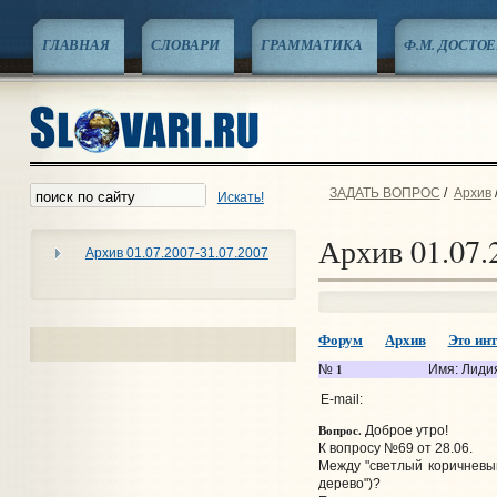
ГЛАВНАЯ
СЛОВАРИ
ГРАММАТИКА
Ф.М. ДОСТО
ЗАДАТЬ ВОПРОС
/
Архив
Искать!
Архив 01.07.
Архив 01.07.2007-31.07.2007
Форум
Архив
Это инт
1
№
Имя: Лиди
E-mail:
Вопрос.
Доброе утро!
К вопросу №69 от 28.06.
Между "светлый коричневый
дерево")?