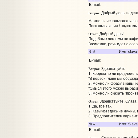
E-mail:
Вопрос.
Добрый день, подск
Можно ли использовать сло
Поскальзывания / подскаль
Ответ.
Добрый день!
Подобные лексемы не зафик
Возможно, речь идет о сло
5
№
Имя: slava
E-mail:
Вопрос.
Здравствуйте.
1. Корректно ли предложение
"В первой главе мы обсужда
2. Можно ли фразу в кавычк
"Смысл этого можно выразит
3. Можно ли сказать "произ
Ответ.
Здравствуйте, Слава.
1. Да, все так.
2. Кавычки здесь не нужны,
3. Предпочтителен вариант
6
№
Имя: Slava
E-mail: