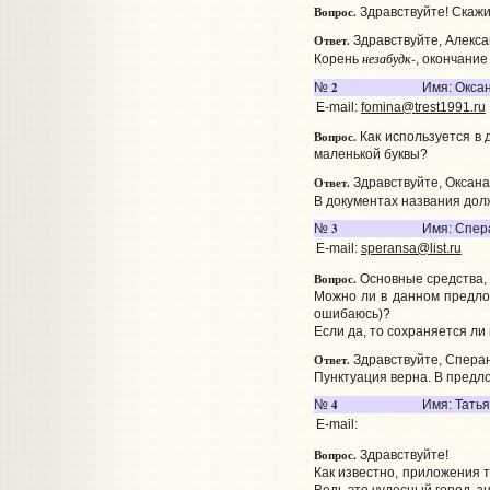
Вопрос.
Здравствуйте! Скажит
Ответ.
Здравствуйте, Алекса
незабудк-
Корень
, окончани
2
№
Имя: Окса
E-mail:
fomina@trest1991.ru
Вопрос.
Как используется в 
маленькой буквы?
Ответ.
Здравствуйте, Оксана
В документах названия дол
3
№
Имя: Спер
E-mail:
speransa@list.ru
Вопрос.
Основные средства, 
Можно ли в данном предлож
ошибаюсь)?
Если да, то сохраняется л
Ответ.
Здравствуйте, Спера
Пунктуация верна. В предло
4
№
Имя: Тать
E-mail:
Вопрос.
Здравствуйте!
Как известно, приложения 
Ведь это чудесный город, з