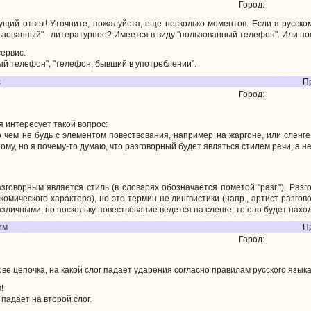
Город:
ий ответ! Уточните, пожалуйста, еще несколько моментов. Если в русском
ьзованный" - литературное? Имеется в виду "пользованный телефон". Или по
ервис.
ый телефон", "телефон, бывший в употреблении".
с
П
Город:
 интересует такой вопрос:
о чем не будь с элементом повествования, например на жаргоне, или сленге
ному, но я почему-то думаю, что разговорный будет являться стилем речи, а н
азговорным является стиль (в словарях обозначается пометой "разг."). Раз
комического характера), но это термин не лингвистики (напр., артист разгов
различными, но поскольку повествование ведется на сленге, то оно будет нах
им
П
Город:
ове цепочка, на какой слог падает ударения согласно правилам русского языка
!
 падает на второй слог.