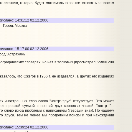
коллекцию, которая будет максимально соответствовать запросам
рислано: 14:31:12 02.12.2006
Город: Москва
рислано: 15:17:00 02.12.2006
род: Астрахань
графических словарях, но нет в толковых (просмотрел более 200
залось, что Ожегов в 1956 г. не издавался, а других его изданиях
ях иностранных слов слово "контръярус" отсутствует. Это может
я простой суммой значений двух корневых частей: "контр..." -
то слово из-за проблемы с написанием (твердый знак). По нашему
ого яруса. Тем не менее мы продолжим поиски и при нахождении
рислано: 15:39:24 02.12.2006