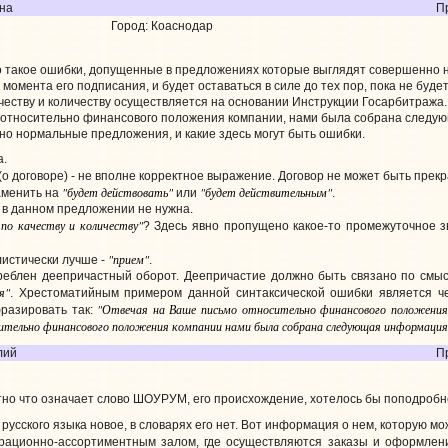
на
П
Город: Коаснодар
о такое ошибки, допущенные в предложениях которые выглядят совершенно н
с момента его подписания, и будет оставаться в силе до тех пор, пока не буд
ачеству и количеству осуществляется на основании Инструкции Госарбитража.
о относительно финансового положения компании, нами была собрана следу
но нормальные предложения, и какие здесь могут быть ошибки.
а.
(о договоре) - не вполне корректное выражение. Договор не может быть пре
"будет действовать"
"будет действительным"
аменить на
или
.
я в данном предложении не нужна.
 по качеству и количеству"
? Здесь явно пропущено какое-то промежуточное зв
"прием"
истически лучше -
.
треблен деепричастный оборот. Деепричастие должно быть связано по смыс
я"
. Хрестоматийным примером данной синтаксической ошибки является ч
"Отвечая на Ваше письмо относительно финансового положения
разировать так:
ительно финансового положения компании нами была собрана следующая информация
лий
П
но что означает слово ШОУРУМ, его происхождение, хотелось бы поподробне
 русского языка новое, в словарях его нет. Вот информация о нем, которую м
рационно-ассортиментным залом, где осуществляются заказы и оформлени