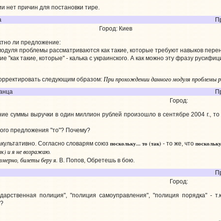
 нет причин для постановки тире.
а
Пр
Город: Киев
ктно ли предложение:
одуля проблемы рассматриваются как такие, которые требуют навыков пере
е "как такие, которые" - калька с украинского. А как можно эту фразу русифи
При прохождении данного модуля проблемы
корректировать следующим образом:
анца
П
Город:
е суммы выручки в один миллион рублей произошло в сентябре 2004 г., то
того предложения "то"? Почему?
поскольку... то (так)
поскольк
культативно. Согласно словарям союз
- то же, что
ак) и я не возражаю.
змерно, билеты беру я.
В. Попов, Обретешь в бою.
П
Город:
дарственная полиция", "полиция самоуправления", "полиция порядка" - т.
т?