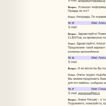
E-mail:
jayseven@yandex.ru
Вопрос.
Услышал информацию,
Правда ли это?
Ответ.
Неправда. По нормам р
15
№
Имя: Алис
E-mail:
Вопрос.
Здравствуйте! Помог
CLIENTом, на временное по
Ответ.
Здравствуйте, Алиса!
Предлагаем такой вариант
компании-производителя
.
16
№
Имя: Алис
E-mail:
Вопрос.
И не могли бы Вы по
Ответ.
Очень трудно подобр
Мы можем предложить Вам 
сообщение и
для его замены:
17
№
Имя: Спер
E-mail:
speransa@list.ru
Вопрос.
Новое Письмо – о т
Подскажите, пожалуйста, п