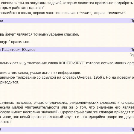
специалисты по закупкам, задачей которых является правильно подобрать 
которым работает магазин".
"показ"
"комната"
английского языка, первая часть его означает
, вторая -
.
не
П
ва йогурт является точным?Заранее спасибо.
огурт" правильно.
т Рашитович Юсупов
П
Го
льких лет ищу толкование слова КОНТРЪЯРУС, которое есть во многих орфо
ние этого слова, указав источник информации.
нимное толкование со ссылкой на словарь Ожегова, 1956 г. Но на поверку ока
приводится.
ступных толковых, энциклопедических, этимологических словарях и словар
весьма малой употребительности или же о том, что значение его являетс
(слово имеет несколько значений). Орфографические же словари приводят э
о иное, как некий противоположный ярус, т.е. находящийся напротив друг
 ответ.
н
П