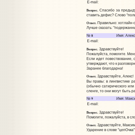
E-mail:
Вопрос.
Спасибо за предыдущ
ставить дефис? Слово "пол
Ответ.
Правильно: хотлайн-с
Лучше сказать: "подержанн
8
№
Имя: Алек
E-mail:
Вопрос.
Здравствуйте!
Пожалуйста, помогите. Меня
Если идет повествование, 
утверждают, что к разговор
Заранее благодарна!
Ответ.
Здравствуйте, Алекс!
Вы правы: в лингвистике р
(обычно сатирического или 
сленге, то они могут быть 
9
№
Имя: Макс
E-mail:
Вопрос.
Здравствуйте!
Помогите, пожалуйста, в сл
Ответ.
Здравствуйте, Максим
Ударение в слове "цепОчка"