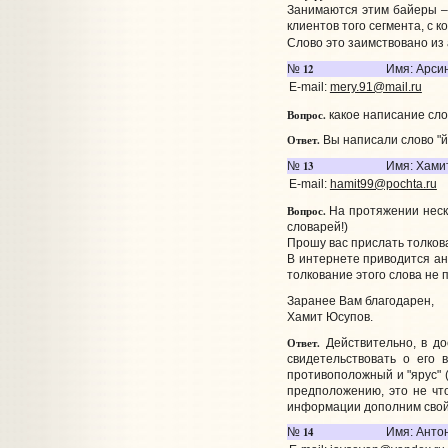
Занимаются этим байеры – 
клиентов того сегмента, с 
Слово это заимствовано из 
12
№
Имя: Арси
E-mail:
mery.91@mail.ru
Вопрос.
какое написание сло
Ответ.
Вы написали слово "й
13
№
Имя: Хами
E-mail:
hamit99@pochta.ru
Вопрос.
На протяжении неско
словарей!)
Прошу вас прислать толкова
В интернете приводится ана
толкование этого слова не 
Заранее Вам благодарен,
Хамит Юсупов.
Ответ.
Действительно, в до
свидетельствовать о его 
противоположный и "ярус" 
предположению, это не чт
информации дополним свой
14
№
Имя: Анто