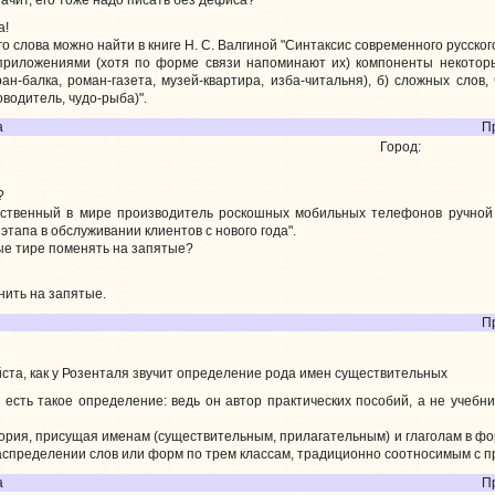
а!
 слова можно найти в книге Н. С. Валгиной "Синтаксис современного русског
 приложениями (хотя по форме связи напоминают их) компоненты некотор
ран-балка, роман-газета, музей-квартира, изба-читальня), б) сложных слов
оводитель, чудо-рыба)".
а
П
Город:
?
нственный в мире производитель роскошных мобильных телефонов ручной
этапа в обслуживании клиентов с нового года".
ые тире поменять на запятые?
нить на запятые.
П
та, как у Розенталя звучит определение рода имен существительных
есть такое определение: ведь он автор практических пособий, а не учебн
гория, присущая именам (существительным, прилагательным) и глаголам в ф
аспределении слов или форм по трем классам, традиционно соотносимым с пр
а
П