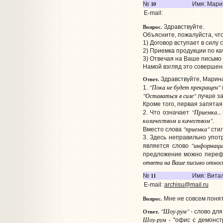
10
№
Имя: Мари
E-mail:
Вопрос.
Здравствуйте.
Объясните, пожалуйста, чт
1) Договор вступает в силу 
2) Приемка продукции по к
3) Отвечая на Ваше письм
Намой взгляд это совершен
Ответ.
Здравствуйте, Марин
"Пока не будет прекращен"
1.
"Оставаться в силе"
лучше з
Кроме того, первая запята
"Приемка...
2. Что означает
количеством и качеством"
.
"приемка"
Вместо слова
стил
3. Здесь неправильно упо
"информаци
является слово
предложение можно переф
ответа на Ваше письмо относ
11
№
Имя: Вита
E-mail:
archisu@mail.ru
Вопрос.
Мне не совсем понят
"Шоу-рум"
Ответ.
- слово для
Шоу-рум
- "офис с демонст