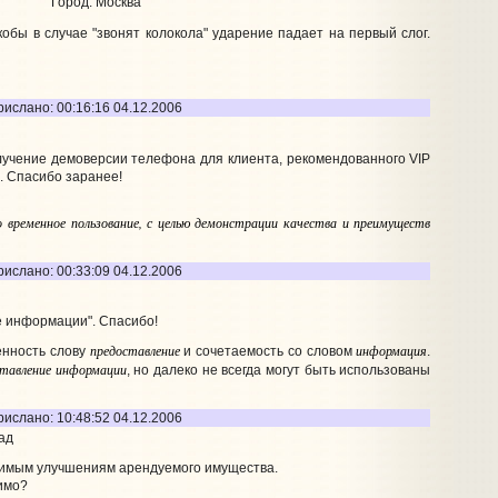
Город: Москва
обы в случае "звонят колокола" ударение падает на первый слог.
рислано: 00:16:16 04.12.2006
олучение демоверсии телефона для клиента, рекомендованного VIP
. Спасибо заранее!
 временное пользование, с целью демонстрации качества и преимуществ
рислано: 00:33:09 04.12.2006
е информации". Спасибо!
предоставление
информация
енность слову
и сочетаемость со словом
.
ставление информации
, но далеко не всегда могут быть использованы
рислано: 10:48:52 04.12.2006
ад
лимым улучшениям арендуемого имущества.
димо?