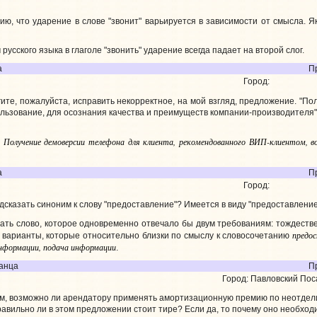
 что ударение в слове "звонит" варьируется в зависимости от смысла. Як
усского языка в глаголе "звонить" ударение всегда падает на второй слог.
а
П
Город:
ите, пожалуйста, исправить некорректное, на мой взгляд, предложение. "П
льзование, для осознания качества и преимуществ компании-производителя"
Получение демоверсии телефона для клиента, рекомендованного ВИП-клиентом, во
:
а
П
Город:
дсказать синоним к слову "предоставление"? Имеется в виду "предоставлени
ать слово, которое одновременно отвечало бы двум требованиям: тождеств
предо
варианты, которые относительно близки по смыслу к словосочетанию
нформации, подача информации
.
анца
П
Город: Павловский Пос
ом, возможно ли арендатору применять амортизационную премию по неотде
равильно ли в этом предложении стоит тире? Если да, то почему оно необхо