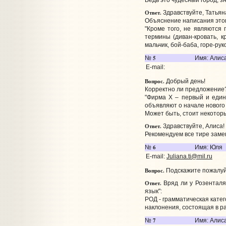
Ответ.
Здравствуйте, Татьян
Объяснение написания этого
"Кроме того, не являются
термины (диван-кровать, к
мальчик, бой-баба, горе-рук
5
№
Имя: Алис
E-mail:
Вопрос.
Добрый день!
Корректно ли предложение
"Фирма X – первый и еди
объявляют о начале нового 
Может быть, стоит некотор
Ответ.
Здравствуйте, Алиса!
Рекомендуем все тире заме
6
№
Имя: Юля
E-mail:
Juliana.ti@mil.ru
Вопрос.
Подскажите пожалуйс
Ответ.
Вряд ли у Розенталя 
язык":
РОД - грамматическая кате
наклонения, состоящая в р
7
№
Имя: Алис