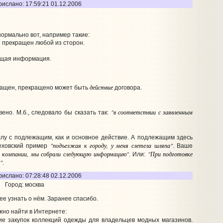
рислано: 17:59:21 01.12.2006
ормально вот, например такие:
ет прекращен любой из сторон.
ющая информация.
действие
кращен, прекращено может быть
договора.
"в соответствии с заявленным
ено. М.б., следовало бы сказать так:
лу с подлежащим, как и основное действие. А подлежащим здесь
"подъезжая к городу, у меня слетела шляпа"
еховский пример
. Ваше
 компании, мы собрали следующую информацию"
"При подготовке
. Или:
"
.
рислано: 07:28:48 02.12.2006
Город: москва
е узнать о нём. Заранее спасибо.
ожно найти в Интернете:
е закупок коллекций одежды для владельцев модных магазинов.