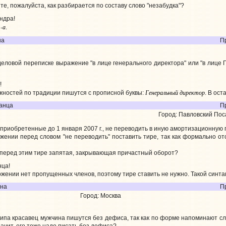
е, пожалуйста, как разбирается по составу слово "незабудка"?
ндра!
-а
е
.
на
Пр
деловой переписке выражение "в лице генерального директора" или "в лице Г
!
Генеральный директор
жностей по традиции пишутся с прописной буквы:
. В ост
анца
П
Город: Павловский Пос
приобретенные до 1 января 2007 г., не переводить в иную амортизационную 
ении перед словом "не переводить" поставить тире, так как формально от
и перед этим тире запятая, закрывающая причастный оборот?
нца!
жении нет пропущенных членов, поэтому тире ставить не нужно. Такой синта
яна
П
Город: Москва
типа красавец мужчина пишутся без дефиса, так как по форме напоминают сл
начит, его тоже надо писать без дефиса?