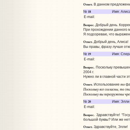
Ответ.
В данном предложении
18
№
Имя: Алис
E-mail:
Вопрос.
Добрый день. Корре
При прохождении данного м
Я подозреваю, что выражени
Ответ.
Добрый день, Алиса!
Вы правы, фразу лучше от
19
№
Имя: Спер
E-mail:
Вопрос.
Поскольку превышени
2004 г.
Нужно ли в главной части э
то
Ответ.
Использование
фа
Поскольку все согласны, то (т
Поскольку вы перегружены чре
20
№
Имя: Элли
E-mail:
Вопрос.
Здравствуйте! "Госу
большой буквы? Или же не
Ответ.
Здравствуйте, Элли!