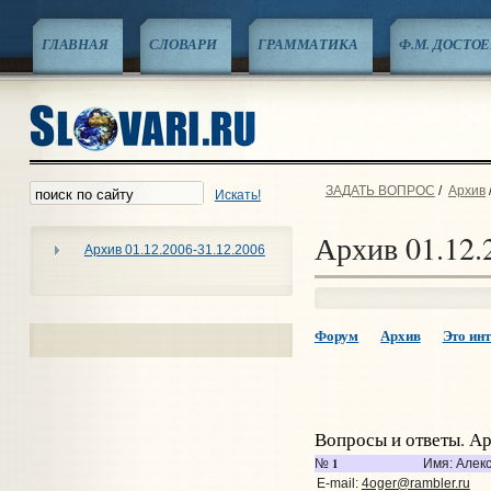
ГЛАВНАЯ
СЛОВАРИ
ГРАММАТИКА
Ф.М. ДОСТО
ЗАДАТЬ ВОПРОС
/
Архив
Искать!
Архив 01.12.
Архив 01.12.2006-31.12.2006
Форум
Архив
Это инт
Вопросы и ответы. А
1
№
Имя: Алек
E-mail:
4oger@rambler.ru