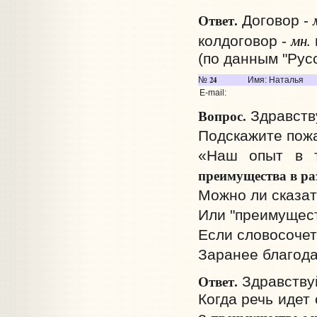
Ответ.
Договор -
мн.
колдоговор -
(по данным "Рус
24
№
Имя: Наталья
E-mail:
Вопрос.
Здравств
Подскажите пожа
«Наш опыт в т
преимущества в ра
Можно ли сказат
Или "преимущест
Если словосочет
Заранее благода
Ответ.
Здравствуй
Когда речь идет