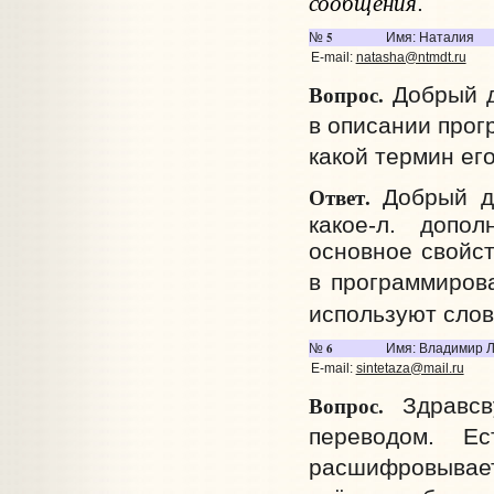
сообщения
.
5
№
Имя: Наталия
E-mail:
natasha@ntmdt.ru
Вопрос.
Добрый де
в описании прог
какой термин ег
Ответ.
Добрый д
какое-л. допо
основное свойс
в программиров
используют сло
6
№
Имя: Владимир 
E-mail:
sintetaza@mail.ru
Вопрос.
Здравсву
переводом. Е
расшифровываетс