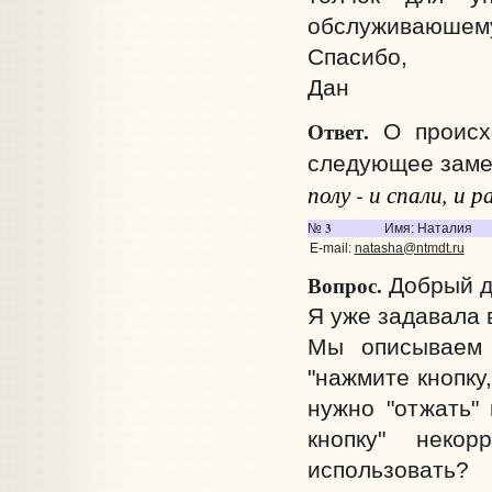
обслуживаюшему
Спасибо,
Дан
Ответ.
О происх
следующее заме
полу - и спали, и 
3
№
Имя: Наталия
E-mail:
natasha@ntmdt.ru
Вопрос.
Добрый д
Я уже задавала 
Мы описываем 
"нажмите кнопку
нужно "отжать" 
кнопку" неко
использовать?