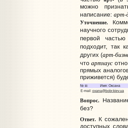
можно признат
арт-
написание:
Уточнение.
Комме
научного сотру
первой часть
подходит, так 
арт-бизн
других (
артхаус
что
отно
прямых аналогов
приживется) буде
11
№
Имя: Оксана
E-mail:
oxana@bobr.kiev.ua
Вопрос.
Название
без?
Ответ.
К сожален
доступных слов