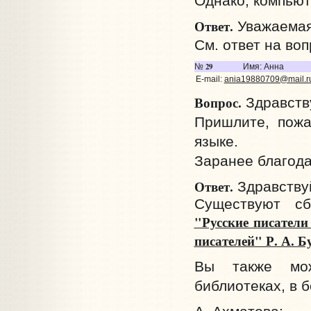
Однако, компьют
Ответ.
Уважаемая
См. ответ на во
29
№
Имя: Анна
E-mail:
ania19880709@mail.r
Вопрос.
Здравств
Пришлите, пожа
языке.
Заранее благода
Ответ.
Здравствуй
Существуют сб
"Русские писатели
писателей" Р. А. Б
Вы также мож
библиотеках, в 