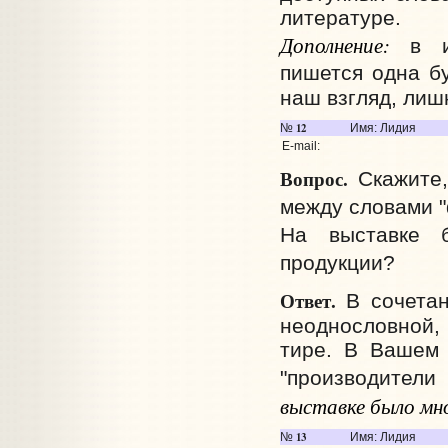
литературе.
Дополнение:
в и
пишется одна б
наш взгляд, лиш
12
№
Имя: Лидия
E-mail:
Вопрос.
Скажите,
между словами "
На выставке б
продукции?
Ответ.
В сочетан
неоднословной,
тире. В Вашем 
"производители
выставке было мн
13
№
Имя: Лидия