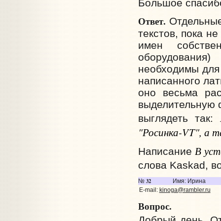
Большое спасиб
Ответ.
Отдельные
текстов, пока н
имен собстве
оборудования
необходимы для 
написанного лат
оно весьма рас
выделительную ф
выглядеть так:
"Росинка-VT", а 
В уст
Написание
слова Kaskad, в
32
№
Имя: Ирина
E-mail:
kinoga@rambler.ru
Вопрос.
Добрый день. От