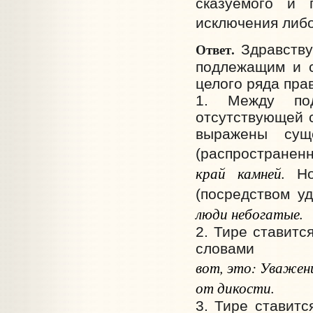
сказуемого и 
исключения либо
Ответ.
Здравству
подлежащим и с
целого ряда пра
1. Между по
отсутствующей с
выражены сущ
(распространен
край камней.
Но 
(посредством у
люди небогатые.
2. Тире ставит
словами
вот, это: Уважен
от дикости.
3. Тире ставитс