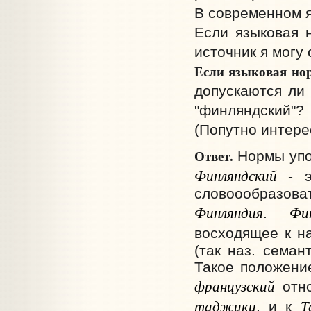
В современном я
Если языковая 
источник я могу
Если языковая но
допускаются ли
"финляндский"?
(Попутно интере
Ответ.
Нормы упот
Финляндский
- эт
словоообразо
Финляндия
Фи
.
восходящее к н
(так наз. семан
Такое положение
французский
отно
таджики
Т
, и к