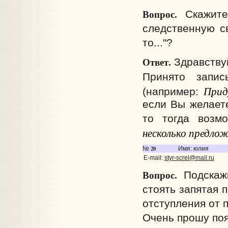
Вопрос.
Скажите,
следственную связ
то..."?
Ответ.
Здравствуй
Принято запи
Прид
(например:
если Вы желаете
то тогда возм
несколько предложе
20
№
Имя: юлия
E-mail:
styr-screl@mail.ru
Вопрос.
Подскажи
стоять запятая 
отступления от п
Очень прошу поя