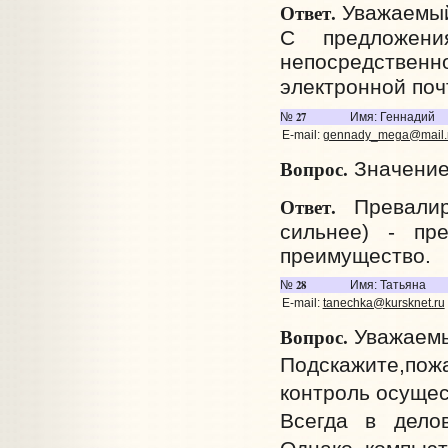
Ответ.
Уважаемый
С предложен
непосредствен
электронной по
27
№
Имя: Геннадий
E-mail:
gennady_mega@mail.
Вопрос.
Значение
Ответ.
Превалиру
сильнее) - пр
преимущество.
28
№
Имя: Татьяна
E-mail:
tanechka@kursknet.ru
Вопрос.
Уважаемы
Подскажите,пожа
контроль осущест
Всегда в делов