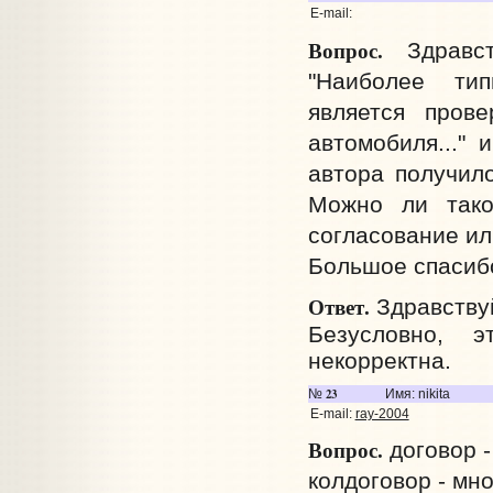
E-mail:
Вопрос.
Здравст
"Наиболее тип
является прове
автомобиля..." 
автора получило
Можно ли тако
согласование ил
Большое спасиб
Ответ.
Здравству
Безусловно, 
некорректна.
23
№
Имя: nikita
E-mail:
ray-2004
Вопрос.
договор -
колдоговор - мн