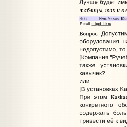
Лучше будет им
таблицы, так и в 
31
№
Имя: Михаил Юр
E-mail:
m.igel...bk.ru
Вопрос.
Допустим
оборудования, н
недопустимо, то
[Компания "Ручеё
также установк
кавычек?
или
[В установках Ka
Kaska
При этом
конкретного об
содержать боль
привести её к ви