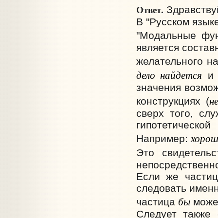
Ответ.
Здравствуй
В "Русском язык
"Модальные фу
является состав
желательного на
дело найдется
и 
значения возмож
н
конструкциях (
сверх того, сл
гипотетическо
хорошо
Например:
Это свидетель
непосредственн
Если же частиц
следовать именн
бы
частица
может
Следует также 