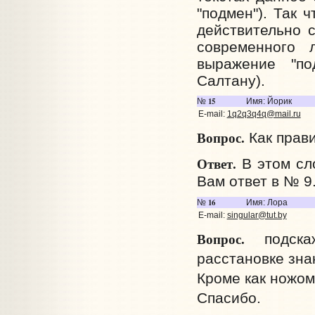
"подмен"). Так 
действительно 
современного 
выражение "по
Салтану).
15
№
Имя: Йорик
E-mail:
1q2q3q4q@mail.ru
Вопрос.
Как прави
Ответ.
В этом сло
Вам ответ в № 9
16
№
Имя: Лора
E-mail:
singular@tut.by
Вопрос.
подскаж
расстановке зна
Кроме как ножом
Спасибо.