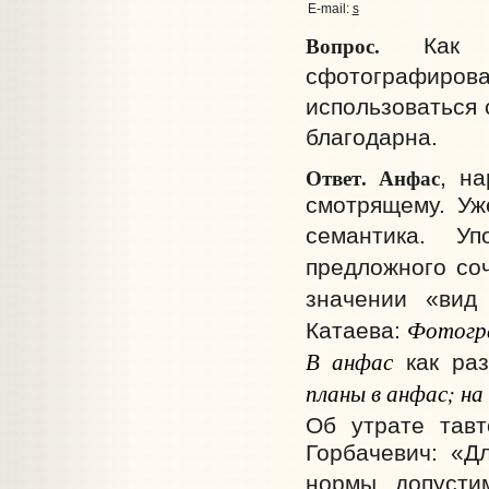
E-mail:
s
Вопрос.
Как пр
сфотографиро
использоваться 
благодарна.
Ответ.
Анфас
, на
смотрящему. Уж
семантика. У
предложного со
значении «вид
Фотогра
Катаева:
В анфас
как раз
планы в анфас; на
Об утрате тав
Горбачевич: «Д
нормы допусти