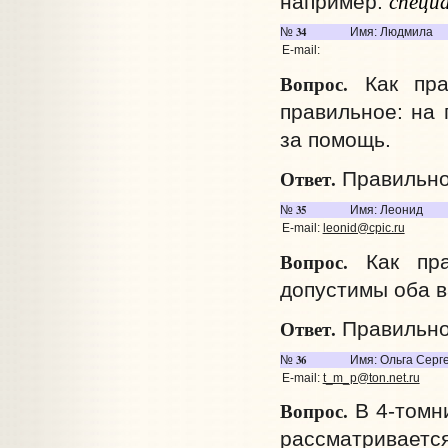
специа
например:
34
№
Имя: Людмила
E-mail:
Вопрос.
Как прав
правильное: на 
за помощь.
Ответ.
Правильно
35
№
Имя: Леонид
E-mail:
leonid@cpic.ru
Вопрос.
Как пра
допустимы оба 
Ответ.
Правильно
36
№
Имя: Ольга Серг
E-mail:
t_m_p@ton.net.ru
Вопрос.
В 4-томн
рассматривается