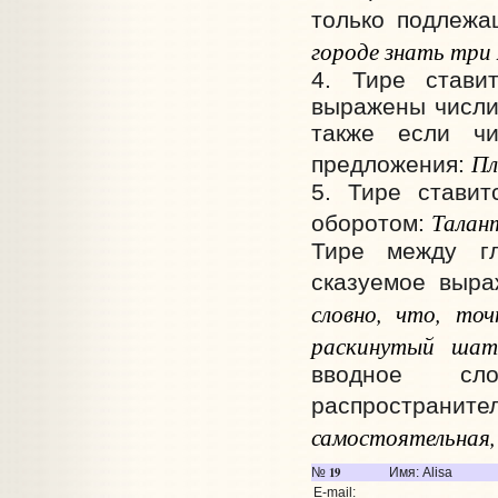
только подлежа
городе знать три
4. Тире стави
выражены числи
также если ч
Пл
предложения:
5. Тире ставит
Талант
оборотом:
Тире между гл
сказуемое выр
словно, что, точ
раскинутый шат
вводное сло
распространите
самостоятельная, 
19
№
Имя: Alisa
E-mail: