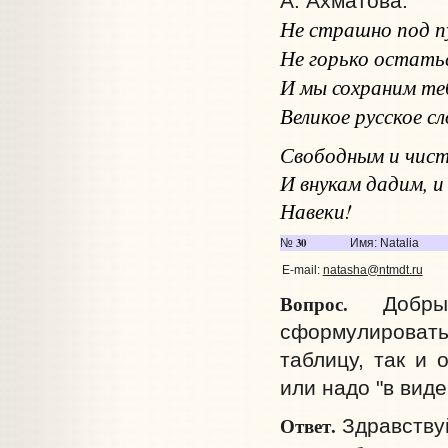
А. Ахматова:
Не страшно под п
Не горько остатьс
И мы сохраним теб
Великое русское сл
Свободным и чист
И внукам дадим, и
Навеки!
30
№
Имя: Natalia
E-mail:
natasha@ntmdt.ru
Вопрос.
Добрый
сформулировать
таблицу, так и 
или надо "в виде
Ответ.
Здравствуй