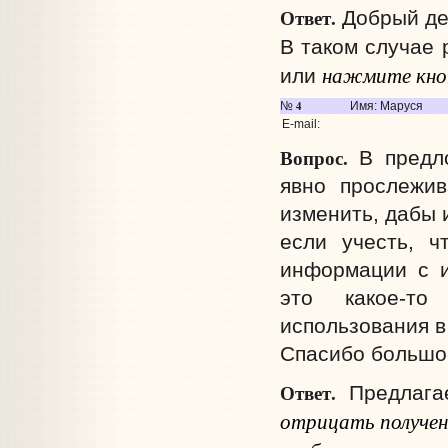
Ответ.
Добрый де
В таком случае
нажмите кноп
или
4
№
Имя: Маруся
E-mail:
Вопрос.
В предл
явно прослежив
изменить, дабы 
если учесть, ч
информации с и
это какое-то
использования в
Спасибо большо
Ответ.
Предлагае
отрицать получен