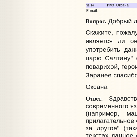
14
№
Имя: Оксана
E-mail:
Вопрос.
Добрый д
Скажите, пожалу
является ли о
употребить дан
царю Салтану" 
поварихой, герои
Заранее спасибо
Оксана
Ответ.
Здравств
современного яз
(например, м
прилагательное 
за другое" (та
текстах данное 