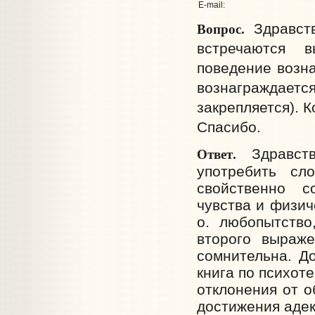
E-mail:
Вопрос.
Здравств
встречаются 
поведение возна
вознаграждает
закрепляется). 
Спасибо.
Ответ.
Здравств
употребить сло
свойственно с
чувства и физич
о. любопытство
второго выраже
сомнительна. До
книга по психот
отклонения от о
достижения аде