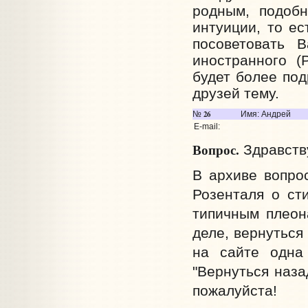
родным, подоб
интуиции, то е
посоветовать 
иностранного (
будет более по
друзей тему.
26
№
Имя: Андрей
E-mail:
Вопрос.
Здравству
В архиве вопро
Розенталя о сти
типичным плеон
деле, вернуться
на сайте одна
"Вернуться наза
пожалуйста!