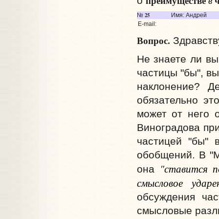
преимуществе
ч
в
о
25
№
Имя: Андрей
E-mail:
Вопрос.
Здравств
Не знаете ли вы
частицы "бы", в
наклонение? Де
обязательно эт
может от него о
Виноградова пр
частицей "бы" 
обобщений. В "М
"ставится п
она
смысловое ударе
обсуждения час
смысловые разли