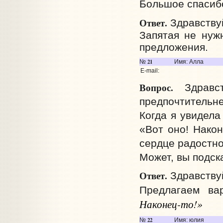
Большое спасиб
Ответ.
Здравству
Запятая не нужн
предложения.
21
№
Имя: Алла
E-mail:
Вопрос.
Здравств
предпочтительне
Когда я увидела
«Вот оно! Након
сердце радостно
Может, вы подск
Ответ.
Здравствуй
Предлагаем ва
Наконец-то!»
22
№
Имя: юлия