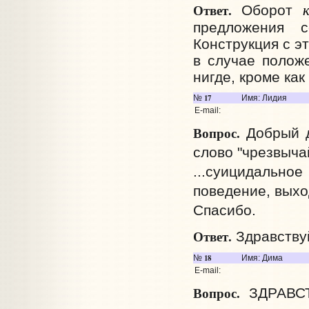
Ответ.
Оборот
предложения с
Конструкция с эт
в случае полож
нигде, кроме как
17
№
Имя: Лидия
E-mail:
Вопрос.
Добрый д
слово "чрезвыча
...суицидальное
поведение, выхо
Спасибо.
Ответ.
Здравству
18
№
Имя: Дима
E-mail:
Вопрос.
ЗДРАВСТВ