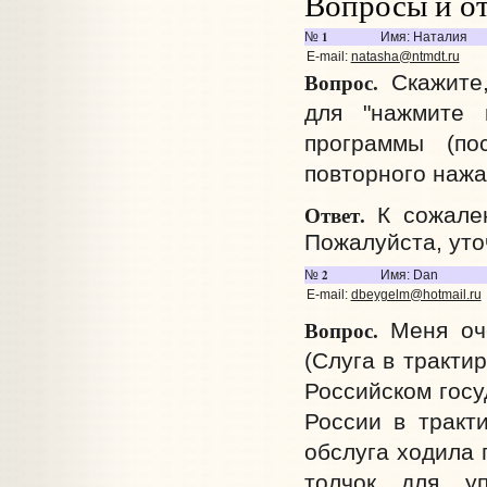
Вопросы и о
1
№
Имя: Наталия
E-mail:
natasha@ntmdt.ru
Вопрос.
Скажите,
для "нажмите 
программы (по
повторного нажа
Ответ.
К сожален
Пожалуйста, уто
2
№
Имя: Dan
E-mail:
dbeygelm@hotmail.ru
Вопрос.
Меня оче
(Слуга в тракти
Российском госу
России в тракт
обслуга ходила 
толчок для у