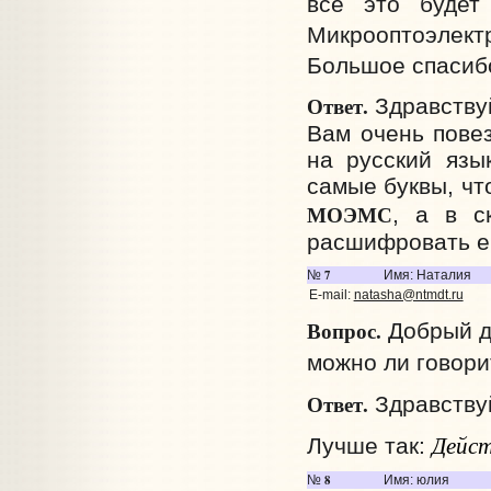
всё это будет
Микрооптоэлект
Большое спасиб
Ответ.
Здравству
Вам очень пове
на русский язы
самые буквы, чт
МОЭМС
, а в с
расшифровать е
7
№
Имя: Наталия
E-mail:
natasha@ntmdt.ru
Вопрос.
Добрый д
можно ли говори
Ответ.
Здравствуй
Дейст
Лучше так:
8
№
Имя: юлия