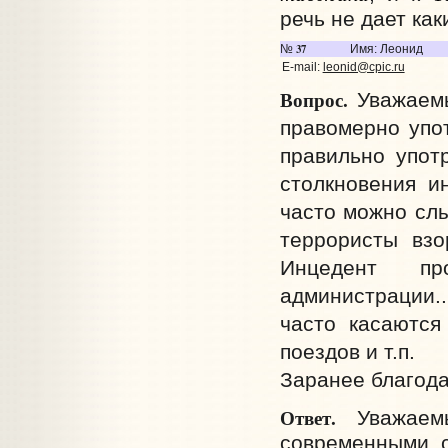
речь не дает ка
37
№
Имя: Леонид
E-mail:
leonid@cpic.ru
Вопрос.
Уважаемы
правомерно упо
правильно употр
столкновения и
часто можно слы
террористы взо
Инцедент пр
администрации..
часто касаются
поездов и т.п.
Заранее благод
Ответ.
Уважаем
современными с