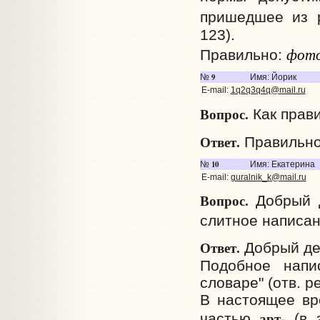
пришедшее из 
123).
фото
Правильно:
9
№
Имя: Йорик
E-mail:
1q2q3q4q@mail.ru
Вопрос.
Как прави
Ответ.
Правильн
10
№
Имя: Екатерина
E-mail:
guralnik_k@mail.ru
Вопрос.
Добрый д
слитное написан
Ответ.
Добрый де
Подобное напи
словаре" (отв. ре
В настоящее вр
арт-
частью
(в з