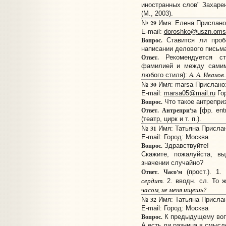
иностранных слов" Захарен
(М., 2003).
29
№
Имя: Елена Прислано: 
E-mail:
doroshko@uszn.omsk
Вопрос.
Ставится ли проб
написании делового письм
Ответ.
Рекомендуется ст
фамилией и между самими
А. А. Иванов
любого стиля):
.
30
№
Имя: marsa Прислано: 
E-mail:
marsa05@mail.ru
Гор
Вопрос.
Что такое антрепри
Ответ.
Антрепри'за
[фр. ent
(театр, цирк и т. п.).
31
№
Имя: Татьяна Прислано
E-mail:
Город: Москва
Вопрос.
Здравствуйте!
Скажите, пожалуйста, в
значении случайно?
Ответ.
Часо'м
(прост.). 1.
сердит.
2. вводн. сл. То ж
часом, не меня ищешь?
32
№
Имя: Татьяна Прислано
E-mail:
Город: Москва
Вопрос.
К предыдущему воп
А есть ли разница в смысл