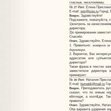
гласные, несклоняемы.
27
№
Имя: Елена Прислано:
E-mail:
sev@iceu.ru
Город: 
Вопрос.
Здравствуйте!
Подскажите, пожалуйста, к
1)контроль за начислением
директора;
2)о премировании заместит
Спасибо.
Ответ.
Здравствуйте, Елена
контроль за
1. Правильно:
директора
.
2. Вероятно, Вас интересу
адресатом или субъекто
директора?
Такая фраза в текстах кан
заместители директора 
премируют.
28
№
Имя: Наталия Прислан
E-mail:
burnatik@mail.ru
Гор
Вопрос.
Преподаватель рус
сказал, что по новым но
О
Е
к
лледж, а колл
дж. Та
правила?
Ответ.
Здравствуйте, Натал
Оба варианта ударения но