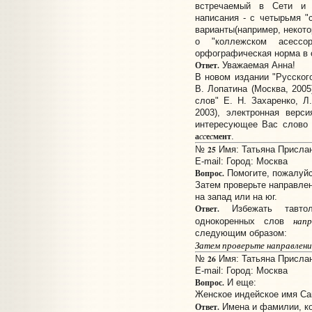
встречаемый в Сети и 
написания - с четырьмя "с
варианты(например, некото
о "коллежском асессо
орфографическая норма в 
Ответ.
Уважаемая Анна!
В новом издании "Русског
В. Лопатина (Москва, 2005
слов" Е. Н. Захаренко, Л
2003), электронная верс
интересующее Вас слово 
а
е
мент
сс
с
.
25
№
Имя: Татьяна Прислано
E-mail:
Город: Москва
Вопрос.
Помогите, пожалуйс
Затем проверьте направлен
на запад или на юг.
Ответ.
Избежать тавтол
напр
однокоренных слов
следующим образом:
Затем проверьте направление 
26
№
Имя: Татьяна Прислано
E-mail:
Город: Москва
Вопрос.
И еще:
Женское индейское имя Са
Ответ.
Имена и фамилии, к