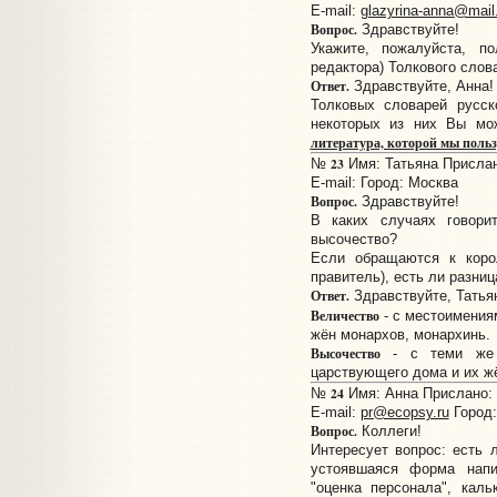
E-mail:
glazyrina-anna@mail
Вопрос.
Здравствуйте!
Укажите, пожалуйста, 
редактора) Толкового слов
Ответ.
Здравствуйте, Анна!
Толковых словарей русск
некоторых из них Вы мо
литература, которой мы поль
23
№
Имя: Татьяна Прислано
E-mail:
Город: Москва
Вопрос.
Здравствуйте!
В каких случаях говори
высочество?
Если обращаются к коро
правитель), есть ли разниц
Ответ.
Здравствуйте, Татья
Величество
- с местоимени
жён монархов, монархинь.
Высочество
- с теми же м
царствующего дома и их ж
24
№
Имя: Анна Прислано: 1
E-mail:
pr@ecopsy.ru
Город:
Вопрос.
Коллеги!
Интересует вопрос: есть 
устоявшаяся форма напи
"оценка персонала", каль