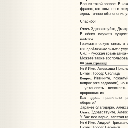
Возник такой вопрос. В ка
фразах, как «вышел в люд
здесь точное объяснение у
Спасибо!
Ответ.
Здравствуйте, Дмитр
В обоих случаях сущес
падежа
.
Грамматическую связь в 
предложное сильное упр
как
См.: «Русская грамматика», 
Можете также воспользов
этой странице
на
5
№
Имя: Алексаша Прислан
E-mail:
Город: Столица
Вопрос.
Извините, пожалуй
вопрос уже задавали), но я
....установить всхожес
проросших из....
Как здесь правильно р
обороте?
Заранее благодарю. Алекс
Ответ.
Здравствуйте, Алекс
У Вас все верно, запятая н
6
№
Имя: Андрей Прислано:
E-mail:
Город: Барнаул