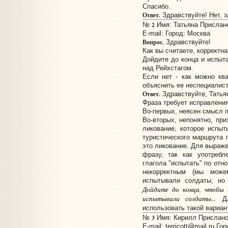
Спасибо.
Ответ.
Здравствуйте! Нет, з
2
№
Имя: Татьяна Прислано:
E-mail:
Город: Москва
Вопрос.
Здравствуйте!
Как вы считаете, корректна
Дойдите до конца и испыт
над Рейхстагом.
Если нет - как можно кв
объяснить ее неспециалис
Ответ.
Здравствуйте, Татья
Фраза требует исправления
Во-первых, неясен смысл п
Во-вторых, непонятно, при
ликование, которое испыт
туристического маршрута 
это ликование. Для выраж
фразу, так как употребл
глагола "испытать" по отн
некорректным (мы мож
испытывали солдаты, н
Дойдите до конца, чтобы 
испытывали солдаты...
Дл
использовать такой вариан
3
№
Имя: Кирилл Прислано:
E-mail:
terricott@mail.ru
Горо