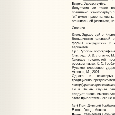
Вопрос.
Здравствуйте.
Допустимо ли такое нап
г
правильно "санкт-пербур
с
"ж" имеет право на жизнь,
официальной (извините, не 
Спасибо.
Ответ.
Здравствуйте, Кирил
Большинство словарей с
петербургский
формы
и
вариантов.
Ср.: Русский орфографиче
Отв. ред. В. В. Лопатин, М.
Словарь трудностей пр
русском языке. К. С. Горба
Русское словесное ударе
Агеенко, М., 2001.
Однако в некоторых т
традиционно предпочтител
петербургское произношени
Но в Вашем случае ре
сан
следует писать именно
этого прилагательного не 
4
№
Имя: Дмитрий Горбатов
E-mail:
Город: Москва
Вопрос.
Уважаемая Служба!