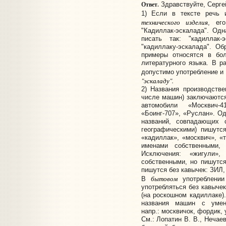
Ответ.
Здравствуйте, Серге
1) Если в тексте речь
технического изделия
, ег
"Кадиллак-эскалада". Од
писать так: "кадиллак-э
"кадиллаку-эскалада". О
примеры относятся в бо
литературного языка. В р
допустимо употребление и
"эскаладу".
2) Названия производств
числе машин) заключаются
автомобили «Москвич-
«Боинг-707», «Руслан». Од
названий, совпадающих
географическими) пишутс
«кадиллак», «москвич», «т
именами собственными,
Исключения: «жигули»
собственными, но пишутся
пишутся без кавычек: ЗИЛ,
бытовом
В
употреблении
употребляться без кавычек
(на роскошном кадиллаке)
названия машин с умен
напр.: москвичок, фордик, 
См.: Лопатин В. В., Нечае