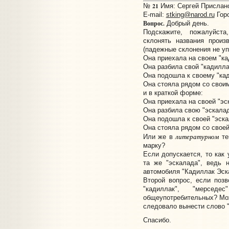
21
№
Имя: Сергей Прислано:
E-mail:
stking@narod.ru
Горо
Вопрос.
Добрый день.
Подскажите, пожалуйст
склонять названия произ
(падежные склонения не уп
Она приехала на своем "ка
Она разбила свой "кадилла
Она подошла к своему "ка
Она стояла рядом со своим
и в краткой форме:
Она приехала на своей "эс
Она разбила свою "эскалад
Она подошла к своей "эска
Она стояла рядом со своей
литературном
Или же в
те
марку?
Если допускается, то как 
та же "эскалада", ведь 
автомобиля "Кадиллак Эск
Второй вопрос, если поз
"кадиллак", "мерс
общеупотребительных? Мо
следовало вынести слово "
Спасибо.