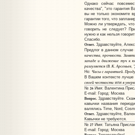
Однако сейчас повсемест
качества", "это гарантия 
вы не только экономите в
гарантии того, что заплан
Можно ли утверждать, что
говорить не следует? Пр
нужно и как нельзя говорит
Спасибо.
Ответ.
Здравствуйте, Алекс
Предлог в данном случае 
качества, прочности. Занят
западе и движение туч к ю
разгуляется (В. К. Арсеньев, 
Часы с гарантией. Проду
Но:
В Вашем контексте лучше 
своей честности
я увер
или
26
№
Имя: Валентина Присл
E-mail:
Город: Москва
Вопрос.
Здравствуйте. Скаж
кавычки названия период
валялись Time, Nord, Cosmo
Ответ.
Здравствуйте, Вален
Кавычки не требуются.
27
№
Имя: Татьяна Прислано
E-mail:
Город: Москва
Вопрос.
Здравствуйте!