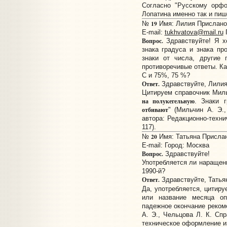
Согласно "Русскому орфо
Лопатина именно так и пиш
19
№
Имя: Лилия Прислано:
E-mail:
tukhvatova@mail.ru
Г
Вопрос.
Здравствуйте! Я х
знака градуса и знака пр
знаки от числа, другие 
противоречивые ответы. Ка
С и 75%, 75 %?
Ответ.
Здравствуйте, Лилия
Цитируем справочник Миль
на полукегельную
. Знаки 
отбивают
" (Мильчин А. Э.
автора: Редакционно-техни
117).
20
№
Имя: Татьяна Прислано
E-mail:
Город: Москва
Вопрос.
Здравствуйте!
Употребляется ли наращени
1990-й?
Ответ.
Здравствуйте, Татья
Да, употребляется, цитир
или название месяца о
падежное окончание реком
А. Э., Чельцова Л. К. Спр
техническое оформление изд