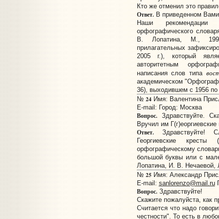
Кто же отменил это правил
Ответ.
В приведенном Вами 
Наши рекомендации 
орфографического словаря
В. Лопатина, М., 199
прилагательных зафиксиров
2005 г.), который явл
авторитетным орфогра
вос
написания слов типа
академическом "Орфографич
36), выходившем с 1956 по 
24
№
Имя: Валентина Присл
E-mail:
Город: Москва
Вопрос.
Здравствуйте. Ска
Вручил им Г(г)еоргиевские 
Ответ.
Здравствуйте! С
Георгиевские кресты (
орфографическому словарю"
большой буквы или с мал
Лопатина, И. В. Нечаевой, 
25
№
Имя: Александр Присл
E-mail:
sanlorenzo@mail.ru
Г
Вопрос.
Здравствуйте!
Скажите пожалуйста, как п
Считается что надо говор
честности". То есть в люб