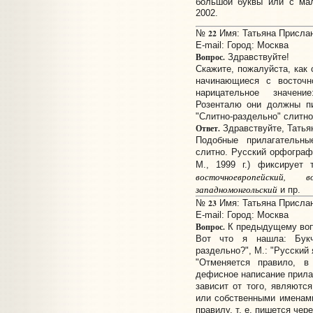
большой буквы или с мал
2002.
22
№
Имя: Татьяна Прислано
E-mail:
Город: Москва
Вопрос.
Здравствуйте!
Скажите, пожалуйста, как
начинающиеся с восточн
нарицательное значени
Розенталю они должны пи
"Слитно-раздельно" слитно
Ответ.
Здравствуйте, Татья
Подобные прилагательн
слитно. Русский орфографи
М., 1999 г.) фиксирует 
восточноевропейский, во
западномонгольский
и пр.
23
№
Имя: Татьяна Прислано
E-mail:
Город: Москва
Вопрос.
К предыдущему воп
Вот что я нашла: Букч
раздельно?", М.: "Русский 
"Отменяется правило, в
дефисное написание прилаг
зависит от того, являютс
или собственными именами
правилу, т. е. пишется чер