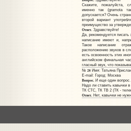
Скажите, пожалуйста, с
именно так (gramota т
допускается? Очень странн
второй вариант употребл
преимущество за утвержде
Ответ.
Здравствуйте!
Да, рекомендуется писать 
написание имеют и, нап
Такое написание отр
расположению звуков в сло
есть освоенность этих ино
английском финальная ча
гласный звук, что показыва
28
№
Имя: Татьяна Прислано
E-mail:
Город: Москва
Вопрос.
И еще один вопрос.
Надо ли ставить кавычки в
ТК СТС, ТК ТВ 2 (ТК - тел
Ответ.
Нет, кавычки не нуж